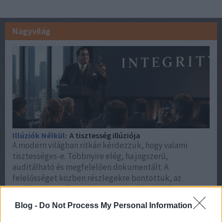
Nagyvilág
Illúziók Nélkül:
A tisztesség illúziója
A modern világban ritkán kérdezzük, hogy valami
tisztességes-e. Többnyire elég, ha jogszerű,
auditálható és megfelelően dokumentált. A
felelősséget közben részlegekre bontottuk, az
erkölcsöt szabályzatokba rendeztük, a lelkiismeretet
pedig évente egyszer végigkattintjuk egy compliance-
Blog -
Do Not Process My Personal Information
tréningen. És különös módon mindenki megfelelően
végzi a munkáját. Talán éppen ez benne a