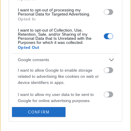
erői a forradalom történelmi főparancsnoka, Fidel
Castro Ruz közeledő születési centenáriuma előtt
I want to opt-out of processing my
Personal Data for Targeted Advertising.
tisztelegnek.A monumentális rendezvényre a Föld 63
Opted In
országából több mint 1500 elhivatott…
I want to opt-out of Collection, Use,
Retention, Sale, and/or Sharing of my
Personal Data that Is Unrelated with the
Purposes for which it was collected.
Opted Out
Google consents
I want to allow Google to enable storage
related to advertising like cookies on web or
Kuba Hangja Magyarországon:
PEKING FELSZÓLÍTJA
device identifiers in apps.
WASHINGTONT HOGY NE AVATKOZZON BE KUBA
KÜLKAPCSOLATAIBA
I want to allow my user data to be sent to
Kína ismételten felszólította az Amerikai Egyesült
Google for online advertising purposes.
Államokat, hogy hagyjon fel más országok
kapcsolatainak rágalmazásával és a beavatkozással,
CONFIRM
I want to allow Google to send me
valamint vonja vissza a Kubával szemben alkalmazott
personalized advertising.
szankciókat és blokádintézkedéseket. Peking egyúttal
megerősítette, hogy határozottan támogatja Kuba
I want to allow Google to enable storage