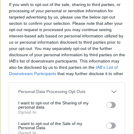
If you wish to opt-out of the sale, sharing to third parties, or
legérdekesebb. A tisztesség illúziója arról a világról
processing of your personal or sensitive information for
szól, ahol már…
targeted advertising by us, please use the below opt-out
section to confirm your selection. Please note that after your
Nem vágja a Totoka:
Kereskedő
opt-out request is processed you may continue seeing
interest-based ads based on personal information utilized by
us or personal information disclosed to third parties prior to
your opt-out. You may separately opt-out of the further
disclosure of your personal information by third parties on the
IAB’s list of downstream participants. This information may
also be disclosed by us to third parties on the
IAB’s List of
Downstream Participants
that may further disclose it to other
third parties.
Kuba Hangja Magyarországon:
DÍAZ-CANEL ELNÖK A
Please note that this website/app uses one or more Google
FORRADALOM MEGMENTÉSÉRE SZÓLÍT FÖL AZ USA
Personal Data Processing Opt Outs
services and may gather and store information including but
OSTROMGYŰRŰJÉBEN
Ma a szocialista Kuba ismét a globális antiimperialista
not limited to your visit or usage behaviour. You may click to
I want to opt-out of the Sharing of my
personal data.
harc és a nemzetközi szolidaritás központjává vált. A
grant or deny consent to Google and its third-party tags to
Opted In
use your data for below specified purposes in below Google
főváros Kongresszusi Központjában hivatalosan is
consent section.
megkezdődtek az I. „Fidel: Örökség és Jövő”
I want to opt-out of the Sale of my
Personal Data.
nemzetközi tanácskozás ülései, amellyel a világ haladó
Opted In