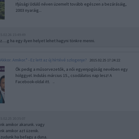
Ifjúsági Üdülő néven üzemelt tovább egészen a bezárásáig,
2003 nyaráig...
5.02.26 15:49:49
z.....g ha egy ilyen helyet lehet hagyni tönkre menni.
"Akkor. Amikor." - Ez lett az új hírtévé szlogenje?
2015.02.25 17:24:22
Ők pedig a műsorvezetők, a női egyenjogúság nevében egy
hölggyel. Indulás március 15., csodálatos nap lesz! A
Facebook-oldal itt. ..
5.02.25 20:35:07
nk amikor akarunk. vagy
nk amikor azt üzenik.
zudunk ha befagy a duna.