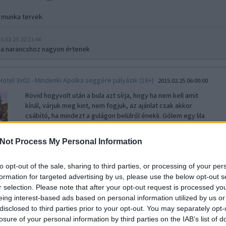
a munka tervek.
5.02.25 22:11:46
g a narancshoz nagyon értenek
Hotel 3x02 - Mindenki Apolka seggére pályázik (18+)
2015.02.25 06:00:00
Rövid hogyvolt után a bula azt sírja, hogy ha nem kell amit
kínál, várjuk meg kint, nem fogjuk, az ajánlat csak akkor
csábító, ha mindezt a gulágon belülről énekli. Gólem egy lila
pólóban, csíkos sortban tolja valami tisztáson a dzsungelben,
ha nem vigyáz, még valami bolíviai…..
Not Process My Personal Information
to opt-out of the sale, sharing to third parties, or processing of your per
5.02.25 14:41:26
formation for targeted advertising by us, please use the below opt-out s
ki akar de azért a botoxot lehegeszteném
r selection. Please note that after your opt-out request is processed y
eing interest-based ads based on personal information utilized by us or
5.02.25 19:56:21
disclosed to third parties prior to your opt-out. You may separately opt-
ie
: esetleg, hogyne legyenek zaklatva müsorután úgy is automatikusan
losure of your personal information by third parties on the IAB’s list of