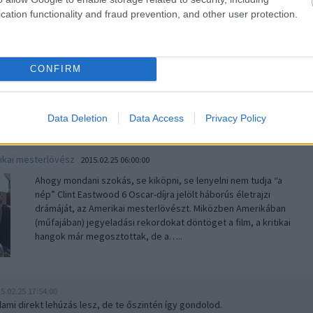
legjobban lefordítani azt a felvonórendszert, amelyet az
cation functionality and fraud prevention, and other user protection.
alpesi sízés hajnalán találtak fel és amely azóta már csak
technika-történelem. Főleg Svájcban népszerű - de
Olaszországban, sőt Észak-Amerikában is előforduló -
közlekedési eszköz ötlete…..
CONFIRM
5.02.25 17:54:42
Data Deletion
Data Access
Privacy Policy
ikai mesterlövész
2015.02.25 06:00:00
Ahogy mondani szokás, se kiköpni, se lenyelni nem tudja “a
nép” Clint Eastwood 6 Oscar-díjra jelölt háborús életrajzi
drámáját, az Amerikai mesterlövészt. Miközben Amerikában
(műfajában) jegyeladási rekordokat döntöget a film, a kritikai
hangok már megosztottak, de a…..
5.02.25 17:54:00
lami direkt lehúzás lesz, de te őszintén így gondolod.