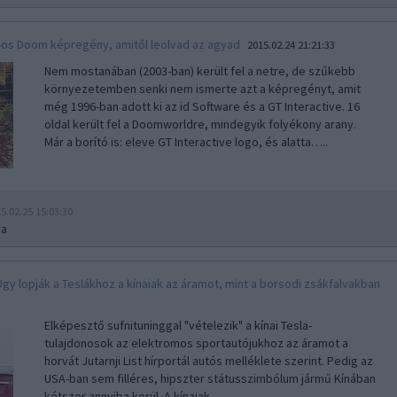
-os Doom képregény, amitől leolvad az agyad
2015.02.24 21:21:33
Nem mostanában (2003-ban) került fel a netre, de szűkebb
környezetemben senki nem ismerte azt a képregényt, amit
még 1996-ban adott ki az id Software és a GT Interactive. 16
oldal került fel a Doomworldre, mindegyik folyékony arany.
Már a borító is: eleve GT Interactive logo, és alatta…..
5.02.25 15:03:30
ra
Úgy lopják a Teslákhoz a kínaiak az áramot, mint a borsodi zsákfalvakban
Elképesztő sufnituninggal "vételezik" a kínai Tesla-
tulajdonosok az elektromos sportautójukhoz az áramot a
horvát Jutarnji List hírportál autós melléklete szerint. Pedig az
USA-ban sem filléres, hipszter státusszimbólum jármű Kínában
kétszer annyiba kerül. A kínaiak…..