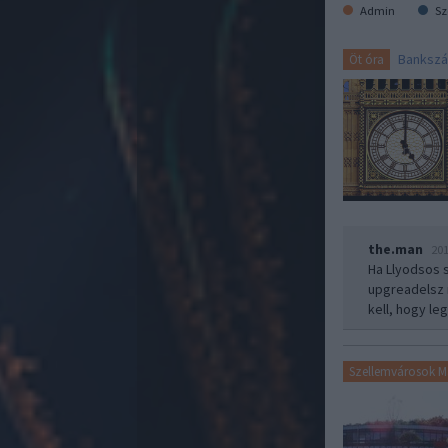
Admin
Sz
Banksz
Öt óra
the.man
201
Ha Llyodsos 
upgreadelsz 
kell, hogy le
Szellemvárosok 