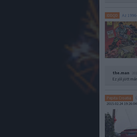
Az 1996
IDDQD
the.man
201
Ez jól jött má
Pepita Croatia
2015.02.24 19:26:04