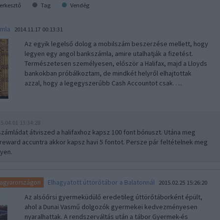
erkesztő
Tag
Vendég
ámla
2014.11.17 00:13:31
Az egyik legelső dolog a mobilszám beszerzése mellett, hogy
legyen egy angol bankszámla, amire utalhatják a fizetést.
Természetesen személyesen, először a Halifax, majd a Lloyds
bankokban próbálkoztam, de mindkét helyről elhajtottak
azzal, hogy a legegyszerűbb Cash Accountot csak…..
5.04.01 13:34:28
számládat átviszed a halifaxhoz kapsz 100 font bónuszt. Utána meg
reward accuntra akkor kapsz havi 5 fontot. Persze pár feltételnek meg
gyen.
Elhagyatott úttörőtábor a Balatonnál
Magyarországon
2015.02.25 15:26:20
Az alsóőrsi gyermeküdülő eredetileg úttörőtáborként épült,
ahol a Dunai Vasmű dolgozók gyermekei kedvezményesen
nyaralhattak. A rendszerváltás után a tábor Gyermek-és