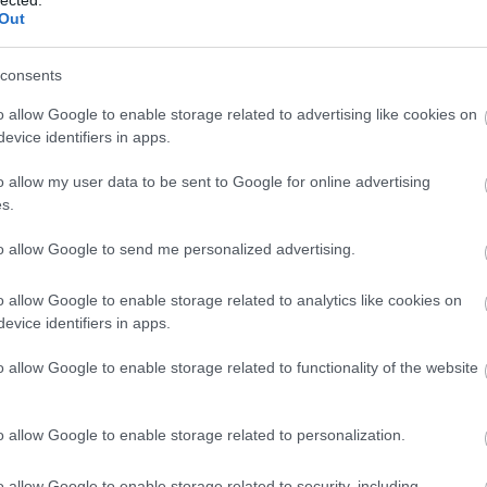
Out
 hazudnak nekünk az állásinterjúkon?
2015.02.24 08:57:36
consents
Valószínűleg sok álláskereső találkozott már – finoman szólva
– be nem tartott ígéretekkel, akár a kiválasztás, akár később,
o allow Google to enable storage related to advertising like cookies on
a munkája során. Az álláskeresőket mindig arra biztatom, hogy
evice identifiers in apps.
kérdezzenek, nyerjenek megerősítést minden kétségükre,
akarjanak konkrét választ minden kérdésükre, mielőtt
o allow my user data to be sent to Google for online advertising
igent…..
s.
to allow Google to send me personalized advertising.
5.02.25 18:03:47
sapattal fogsz együtt dolgozni. - Nem nem fogsz szörnyűek.
o allow Google to enable storage related to analytics like cookies on
evice identifiers in apps.
 a munkád- Az első pár napban utána utálni fogd amíg fel nem mondsz.
o allow Google to enable storage related to functionality of the website
égek keresünk. - A legtöbb kollégád seggfej.
o allow Google to enable storage related to personalization.
Érdekes felvonó a sízés hőskorából: a "szánkólift"
2015.02.24 11:06:34
Pontos magyar elnevezés híján körülbelül így lehetne
o allow Google to enable storage related to security, including