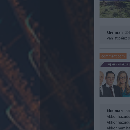
the.man
201
Van itt pénz s
comment:com
the.man
201
Akkor hazudu
Akkor hazudu
Akkor nem ha