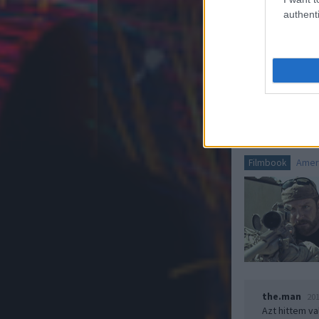
authenti
the.man
201
Sízés mi.
Amer
Filmbook
the.man
201
Azt hittem va