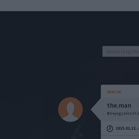
ADATOK
the.man
0
bejegyzést írt
2015.01.12.
ó