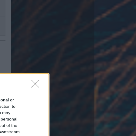
sonal or
ection to
ou may
 personal
out of the
 downstream