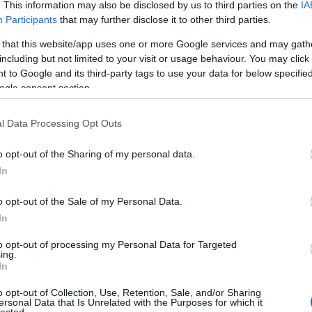
lejti őket
. This information may also be disclosed by us to third parties on the
IA
Participants
that may further disclose it to other third parties.
5.02.25 20:31:12
 that this website/app uses one or more Google services and may gath
, a Vörös Cipellős, Katgimis DOMINA
: ugye ezzel nem azt mondod, hogy
including but not limited to your visit or usage behaviour. You may click 
 futva most ver a víz
 to Google and its third-party tags to use your data for below specifi
ogle consent section.
Megtévesztő kutyakonzerv címkék
2015.02.25 09:56:39
l Data Processing Opt Outs
Két vesszőparipám, a fogyasztóvédelem és az állatartás
találkozott nemrég egy konzerv vásárlás alkalmával, amikor
ismét bebizonyosodott, hogy érdemes rászánni az időt az
o opt-out of the Sharing of my personal data.
összetétel elolvasására az termékek hátoldalán. "Negyven
In
százalék friss hússal" - olvasható az…..
o opt-out of the Sale of my Personal Data.
In
5.02.25 14:53:13
to opt-out of processing my Personal Data for Targeted
vezett hús egyébként főleg ló.
ing.
In
5.02.25 19:57:30
o opt-out of Collection, Use, Retention, Sale, and/or Sharing
e
: Ja hogy is képzeli, hogy nme szül négy gyereket meg három kereket.
ersonal Data that Is Unrelated with the Purposes for which it
zetni a nyugdíjakat majd... senki.
lected.