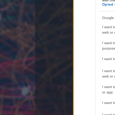
Opted 
Miről
JobAngel
Google 
I want t
web or d
I want t
purpose
I want 
the.man
201
Egy kiváló c
I want t
web or d
Imádni fogod
I want t
Mi a egyénis
or app.
I want t
Kötélpálya blog
I want t