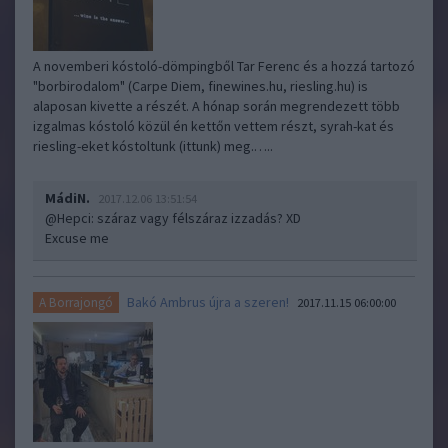
A novemberi kóstoló-dömpingből Tar Ferenc és a hozzá tartozó
"borbirodalom" (Carpe Diem, finewines.hu, riesling.hu) is
alaposan kivette a részét. A hónap során megrendezett több
izgalmas kóstoló közül én kettőn vettem részt, syrah-kat és
riesling-eket kóstoltunk (ittunk) meg.…..
MádiN.
2017.12.06 13:51:54
@Hepci
: száraz vagy félszáraz izzadás? XD
Excuse me
Bakó Ambrus újra a szeren!
A Borrajongó
2017.11.15 06:00:00