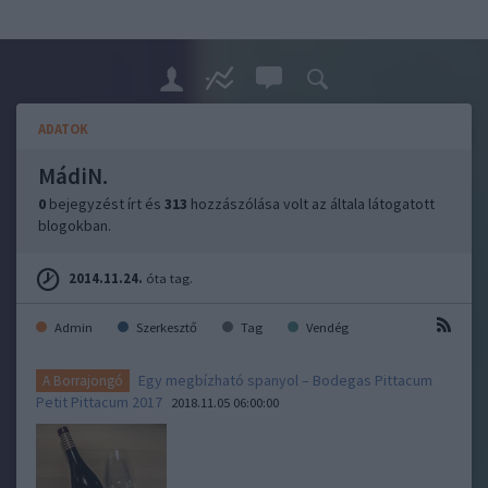
ADATOK
MádiN.
0
bejegyzést írt és
313
hozzászólása volt az általa látogatott
blogokban.
2014.11.24.
óta tag.
Admin
Szerkesztő
Tag
Vendég
Egy megbízható spanyol – Bodegas Pittacum
A Borrajongó
Petit Pittacum 2017
2018.11.05 06:00:00