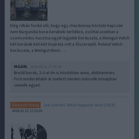
Elég ritkán fordul elő, hogy egy chardonnay-kóstoló kapcsán
nem Burgundia borai kerülnek terítékre, ezúttal azonban a
szomszédos Ausztria egyik legjobb borászata, a Weingut Velich
két borának két-két évjárata volt a főszereplő. Roland Velich
borászata, a Weingut Moric…..
MádiN.
2018.05.21 17:35:29
Brutál borok, 2-3-at én is kóstoltam anno, döbbenetes.
Picit moderáltabb ár mellett minden második hónapban
vennék egyet.
Joe Satriani: What Happens Next (2018)
Dionysos Rising
2018.01.13 17:32:01