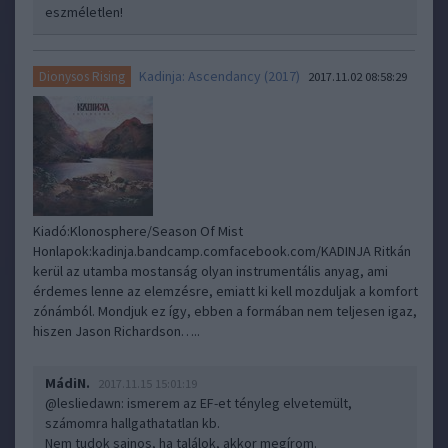
eszméletlen!
Kadinja: Ascendancy (2017)
Dionysos Rising
2017.11.02 08:58:29
Kiadó:Klonosphere/Season Of Mist
Honlapok:kadinja.bandcamp.comfacebook.com/KADINJA Ritkán
kerül az utamba mostanság olyan instrumentális anyag, ami
érdemes lenne az elemzésre, emiatt ki kell mozduljak a komfort
zónámból. Mondjuk ez így, ebben a formában nem teljesen igaz,
hiszen Jason Richardson…..
MádiN.
2017.11.15 15:01:19
@lesliedawn
: ismerem az EF-et tényleg elvetemült,
számomra hallgathatatlan kb.
Nem tudok sajnos, ha találok, akkor megírom.