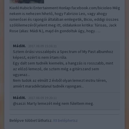
Kiadó:Kubicki Entertainment Honlap:facebook.com/bicioleo Még
nekem is nehezen hihető, hogy Fabrizio Leo, vagy ahogy
ismerősei és rajongói általában emlegetik, Bicio, eddigi összes
szólólemezéről jelent meg itt, oldalunkon kritika: Túrisas, Jack
Rose (alias: Mádi N.), majd én gondoltuk úgy, hogy…..
MádiN.
2017.08.09 15:36:21
Sztem óriási visszalépés a Spectrum of My Past albumhoz
képest, ezért is nem írtam róla.
Egy dalt sem tudnék kiemelni, a hangzás is rosszabb, mint
az előző lemezé, de sztem még a gitárszand sem
ugyanaz...
Nem tudok az elmúlt 2 évből olyan lemezt instru téren,
amiért maradéktalanul tudnék rajongani...
MádiN.
2017.08.09 19:20:11
@saszi
: Marty lemezét még nem füleltem meg.
Belépve többet láthatsz.
Itt beléphetsz