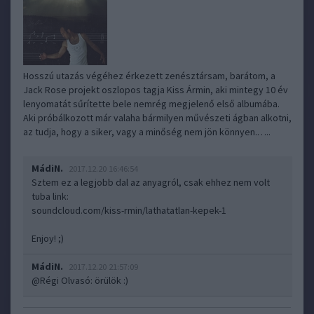
Hosszú utazás végéhez érkezett zenésztársam, barátom, a
Jack Rose projekt oszlopos tagja Kiss Ármin, aki mintegy 10 év
lenyomatát sűrítette bele nemrég megjelenő első albumába.
Aki próbálkozott már valaha bármilyen művészeti ágban alkotni,
az tudja, hogy a siker, vagy a minőség nem jön könnyen.…..
MádiN.
2017.12.20 16:46:54
Sztem ez a legjobb dal az anyagról, csak ehhez nem volt
tuba link:
soundcloud.com/kiss-rmin/lathatatlan-kepek-1
Enjoy! ;)
MádiN.
2017.12.20 21:57:09
@Régi Olvasó
: örülök :)