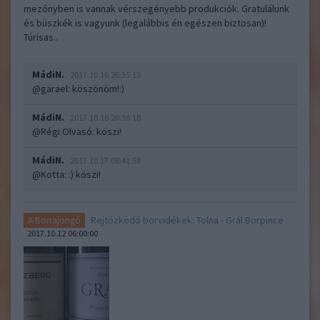
mezőnyben is vannak vérszegényebb produkciók. Gratulálunk
és büszkék is vagyunk (legalábbis én egészen biztosan)!
Túrisas..
MádiN.
2017.10.16 20:35:13
@garael
: köszönöm!:)
MádiN.
2017.10.16 20:36:18
@Régi Olvasó
: köszi!
MádiN.
2017.10.17 08:41:58
@Kotta
: :) köszi!
Rejtőzködő borvidékek: Tolna - Grál Borpince
A Borrajongó
2017.10.12 06:00:00