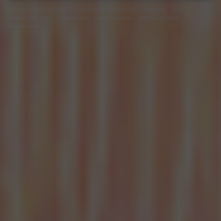
felhasználási feltételek
adatvédelmi tájékoztató
segítség
jogi
problémák
dsa
impresszum
médiaajánlat
süti beállítások
módosítása