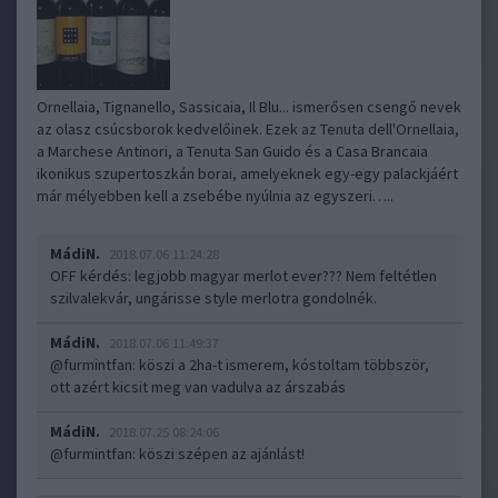
Ornellaia, Tignanello, Sassicaia, Il Blu... ismerősen csengő nevek
az olasz csúcsborok kedvelőinek. Ezek az Tenuta dell'Ornellaia,
a Marchese Antinori, a Tenuta San Guido és a Casa Brancaia
ikonikus szupertoszkán borai, amelyeknek egy-egy palackjáért
már mélyebben kell a zsebébe nyúlnia az egyszeri…..
MádiN.
2018.07.06 11:24:28
OFF kérdés: legjobb magyar merlot ever??? Nem feltétlen
szilvalekvár, ungárisse style merlotra gondolnék.
MádiN.
2018.07.06 11:49:37
@furmintfan
: köszi a 2ha-t ismerem, kóstoltam többször,
ott azért kicsit meg van vadulva az árszabás
MádiN.
2018.07.25 08:24:06
@furmintfan
: köszi szépen az ajánlást!