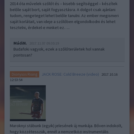
2014 óta művelek szőlőt és – kisebb segítséggel – készítek
belőle saját bort, saját fogyasztásra. A dolgot csak ajánlani
tudom, rengeteget lehet belőle tanulni. Az ember megismeri
saját korlátait, van ideje a szőlőben elgondolkodni és lehet
tesztelni, érdekel-e minket ez…..
MádiN.
2017.11.07 09:30:19
Budafoki vagyok, ezek a szőlőterületek hol vannak
pontosan?
JACK ROSE: Cold Breeze (video)
Dionysos Rising
2017.10.16
12:53:54
Maroknyi stábunk (egyik) jelesének új munkája. Bőven indokolt,
hogy közzétesszük, ennél a nemzetközi instrumentális