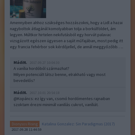
Amennyiben ahhoz szükséges hozzászokni, hogy a Lidl a hazai
nagyboltok átlagánál komolyabban tolja a borkülföldet, ám
legyen. Múltkor hirtelen nekifutásból egy horvát palavac
vizsgázott egészen ügyesen a saját műfajában, most pedig itt
egy francia fehérbor sok kérdőjellel, de annál meggyőzőbb…..
MádiN.
2017.09.27 10:04:30
A vanília hordóból származhat?
Milyen potenciált látsz benne, elrakható vagy most
bevedelős?
MádiN.
2017.10.01 20:54:18
@Kopáncs
: ez így van, csomó hordómentes rajnaiban
szoktam érezni minimál vanilíás cukrot, vaníliát.
Katalina Gonzalez: Sin Paradigmas (2017)
Dionysos Rising
2017.09.28 11:44:59