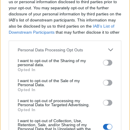
us or personal information disclosed to third parties prior to
felszippantják,…..
your opt-out. You may separately opt-out of the further
disclosure of your personal information by third parties on the
MádiN.
2017.08.28 10:03:12
IAB’s list of downstream participants. This information may
Nálam a Whispering és Rocking Angel, ill. a Vajra rosato volt
also be disclosed by us to third parties on the
IAB’s List of
idén a 3 élmény rozém.
Downstream Participants
that may further disclose it to other
AZ első kettő nyilván nem olcsó, de világklasszis, a Vajra
third parties.
meg egyszerűen a hedonista, élménybor definíciója, relatív
alacsony árszabás mellett.
Please note that this website/app uses one or more Google
Personal Data Processing Opt Outs
services and may gather and store information including but
not limited to your visit or usage behaviour. You may click to
I want to opt-out of the Sharing of my
Tegnap ittam – Fekete Pince Somlói Juhfark 2012
A Borrajongó
personal data.
grant or deny consent to Google and its third-party tags to
Opted In
2017.08.15 06:00:00
use your data for below specified purposes in below Google
consent section.
I want to opt-out of the Sale of my
Personal Data.
Opted In
I want to opt-out of processing my
Personal Data for Targeted Advertising.
Opted In
A Somló ikonszerű, már-már legendás Fekete Bélája által
fémjelzett Fekete Pince múltja tündöklő, jelene sorsszerűen
I want to opt-out of Collection, Use,
Retention, Sale, and/or Sharing of my
tragikus, jövője pedig a múlt tapasztalataira, valamint a
Personal Data that Is Unrelated with the