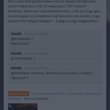
Első számú házi gitárhősünket nem kis feladat elé állítottam,
amikor felkértem a TOP 15 megírására. "TOP 5 lehet?" –
kérdezte, amire nem válaszolhattam mást, csak azt, hogy igen,
hiszen magam is produkáltam már hasonlót, más kérdés, hogy
kaptam érte hideget-meleget.. :-)) Nagyon nagy meglepetést…..
MádiN.
2017.12.30 00:14:56
@lesliedawn
: :)
Másik kettő?
MádiN.
2017.12.30 18:03:41
@JonasTamas
: :)
MádiN.
2018.01.09 07:55:23
@lesliedawn
: ismerem, de nem az én zeném, a másikra
rákeresek :)
Hazai syrah-mintavétel – Szeleshát, Márkvárt és
A Borrajongó
Weninger
2017.12.20 06:00:00