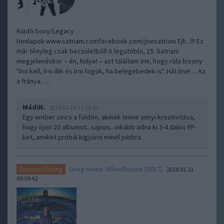
Kiadó:Sony/Legacy
Honlapok:www.satriani.comfacebook.com/joesatriani Ejh...!!! Ez
már tényleg csak becsületből! A legutóbbi, 15. Satriani
megjelenéskor – én, hülye! – azt találtam írni, hogy róla bizony
"írni kell, írni illik és írni fogok, ha belegebedek is". Hát íme! ... Az
a fránya…..
MádiN.
2018.01.14 11:35:52
Egy ember sincs a földön, akinek lenne annyi kreativitása,
hogy írjon 20 albumot...sajnos...inkább adna ki 3-4 dalos EP-
ket, amiket próbál kigyúrni minél jobbra.
Greg Howe: Wheelhouse (2017)
Dionysos Rising
2018.01.11
09:39:42