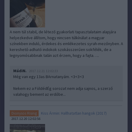
A nem túl stabil, de létező gyakorlati tapasztalataim alapjára
helyezkedve állítom, hogy nincsen túlkínálat a magyar
színekben induló, érdekes és emlékezetes syrah-mezőnyben. A
kereshető-adható indokok szokásszerűen sokfélék, de a
legnyomósabbnak talán azt érzem, hogy a fajta…..
MádiN.
2017.12.21 12:02:33
Még van egy 13as BArnatanyám. <3<3<3
Nekem ez a FöldédÉg sorozat nem adja sajnos, a szerző
valahogy bement az erdőbe...
Kiss Ármin: Hallhatatlan hangok (2017)
Dionysos Rising
2017.12.20 12:02:56