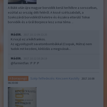
A Bükk után újra magyar borvidék kerül terítékre a sorozatban,
ezúttal az ország déli feléről. A kissé szétszabdalt, a
Szekszárdi borvidéktől keletre és északra elterülő Tolnai
borvidék és a Grál Borpince lesz a mai téma. ..
MádiN.
2017.10.12 09:22:25
K.rva jó ez a kékfrankos.
Az agyonhypolt savatombombákkal (Csopak, Mátra) nem
tudok mit kezdeni, kínlódás a megivásuk...
MádiN.
2017.10.12 10:26:19
@furmintfan
: :P :P :P
Szép felfedezés: Kincsem Kastély
A Borrajongó
2017.10.08
06:30:00