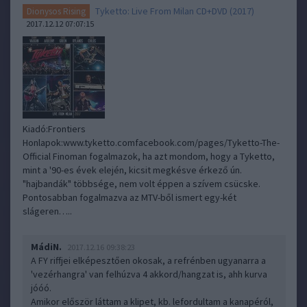
Tyketto: Live From Milan CD+DVD (2017)
Dionysos Rising
2017.12.12 07:07:15
Kiadó:Frontiers
Honlapok:www.tyketto.comfacebook.com/pages/Tyketto-The-
Official Finoman fogalmazok, ha azt mondom, hogy a Tyketto,
mint a '90-es évek elején, kicsit megkésve érkező ún.
"hajbandák" többsége, nem volt éppen a szívem csücske.
Pontosabban fogalmazva az MTV-ből ismert egy-két
slágeren…..
MádiN.
2017.12.16 09:38:23
A FY riffjei elképesztően okosak, a refrénben ugyanarra a
'vezérhangra' van felhúzva 4 akkord/hangzat is, ahh kurva
jóóó.
Amikor először láttam a klipet, kb. lefordultam a kanapéról,