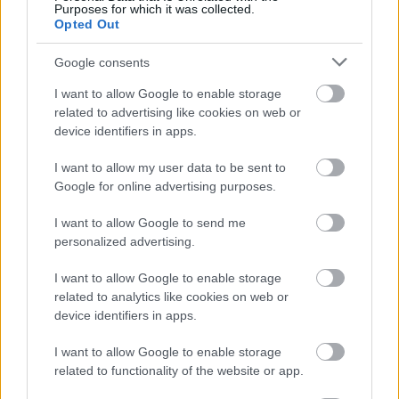
felhalmozott tudásra alapozva ígéretes. Nem szeretnék
Purposes for which it was collected.
mélyebben belemászni a most helyzetproblémáiba,…..
Opted Out
Google consents
MádiN.
2017.08.15 14:59:03
3-4x végigkentem idén a Fekete szortimentet, sztem ez a
I want to allow Google to enable storage
leggyengébb, legkevésbé élvezetes bor a sorban.
related to advertising like cookies on web or
Szinte zéró gyümölcs, juhfarkhoz képest meg pláne, szikár,
device identifiers in apps.
komor.
I want to allow my user data to be sent to
A 08-as hárs viszont elképesztő, ahogy tartja magát. Csupa
Google for online advertising purposes.
íz, csupa zamat, élmény minden cseppje.
I want to allow Google to send me
personalized advertising.
Tegnap ittam - Heimann Birtokbor 2014
A Borrajongó
2017.08.11
06:00:00
I want to allow Google to enable storage
related to analytics like cookies on web or
device identifiers in apps.
I want to allow Google to enable storage
related to functionality of the website or app.