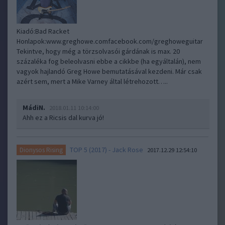
Kiadó:Bad Racket
Honlapok:www.greghowe.comfacebook.com/greghoweguitar
Tekintve, hogy még a törzsolvasói gárdának is max. 20
százaléka fog beleolvasni ebbe a cikkbe (ha egyáltalán), nem
vagyok hajlandó Greg Howe bemutatásával kezdeni. Már csak
azért sem, mert a Mike Varney által létrehozott…..
MádiN.
2018.01.11 10:14:00
Ahh ez a Ricsis dal kurva jó!
TOP 5 (2017) - Jack Rose
Dionysos Rising
2017.12.29 12:54:10