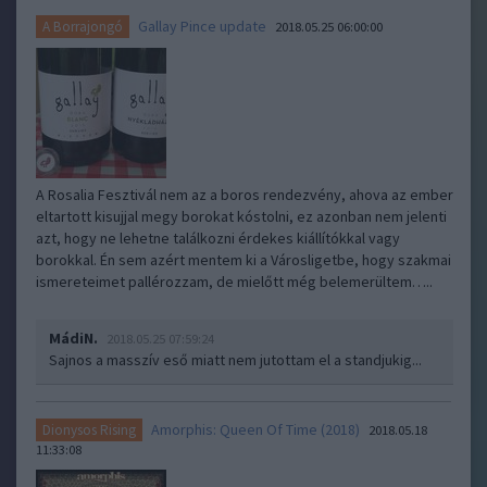
Gallay Pince update
A Borrajongó
2018.05.25 06:00:00
A Rosalia Fesztivál nem az a boros rendezvény, ahova az ember
eltartott kisujjal megy borokat kóstolni, ez azonban nem jelenti
azt, hogy ne lehetne találkozni érdekes kiállítókkal vagy
borokkal. Én sem azért mentem ki a Városligetbe, hogy szakmai
ismereteimet pallérozzam, de mielőtt még belemerültem…..
MádiN.
2018.05.25 07:59:24
Sajnos a masszív eső miatt nem jutottam el a standjukig...
Amorphis: Queen Of Time (2018)
Dionysos Rising
2018.05.18
11:33:08