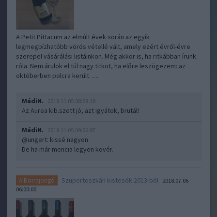
A Petit Pittacum az elmúlt évek során az egyik
legmegbízhatóbb vörös vétellé vált, amely ezért évről-évre
szerepel vásárálási listáinkon. Még akkor is, ha ritkábban írunk
róla. Nem árulok el túl nagy titkot, ha előre leszögezem: az
októberben polcra került…..
MádiN.
2018.11.05 08:28:18
Az Aurea kib.szott jó, azt igyátok, brutál!
MádiN.
2018.11.05 09:06:07
@ungert
: kissé nagyon
De ha már mencia legyen kövér.
Szupertoszkán kistesók 2013-ból
A Borrajongó
2018.07.06
06:00:00