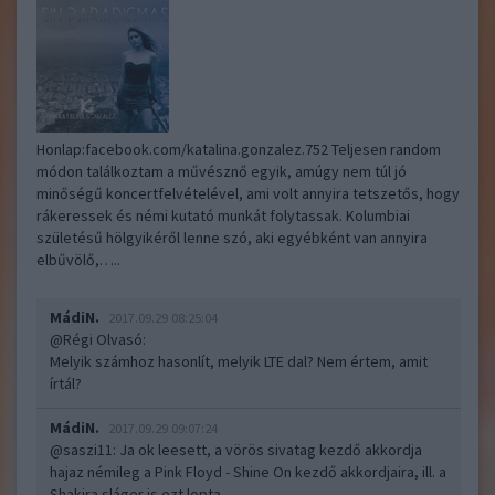
Honlap:facebook.com/katalina.gonzalez.752 Teljesen random
módon találkoztam a művésznő egyik, amúgy nem túl jó
minőségű koncertfelvételével, ami volt annyira tetszetős, hogy
rákeressek és némi kutató munkát folytassak. Kolumbiai
születésű hölgyikéről lenne szó, aki egyébként van annyira
elbűvölő,…..
MádiN.
2017.09.29 08:25:04
@Régi Olvasó
:
Melyik számhoz hasonlít, melyik LTE dal? Nem értem, amit
írtál?
MádiN.
2017.09.29 09:07:24
@saszi11
: Ja ok leesett, a vörös sivatag kezdő akkordja
hajaz némileg a Pink Floyd - Shine On kezdő akkordjaira, ill. a
Shakira sláger is ezt lopta.