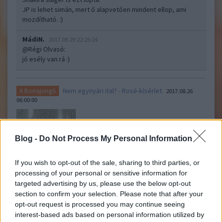
JP is lehet simán, mert ő alapvetően mindent ellop, ami
mozdítható. :)
MádiN.
2017.09.29 22:25:24
@Régi Olvasó
:
jó esély van rá :)
Nem egynyári ital? - Rosé-kísérlet
A Borrajongó
2017.08.26
06:00:00
Blog -
Do Not Process My Personal Information
If you wish to opt-out of the sale, sharing to third parties, or
processing of your personal or sensitive information for
A rosé-któl az egységsugarú fogyasztó nem vár sokat,
targeted advertising by us, please use the below opt-out
kitölti/megkapja, megissza, elfelejti. A rosé-őrület ettől
section to confirm your selection. Please note that after your
függetlenül eddig megállíthatannak tűnik és persze jól jön
opt-out request is processed you may continue seeing
azoknak a borászoknak is, akik egy biztonságosan elkészíthető
interest-based ads based on personal information utilized by
cash flow-borra vágynak. A készletet általában pont