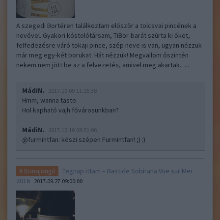
A szegedi Bortéren találkoztam először a tolcsvai pincének a
nevével. Gyakori kóstolótársam, TiBor-barát szúrta ki őket,
felfedezésre váró tokaji pince, szép neve is van, ugyan nézzük
már meg egy-két borukat. Hát nézzük! Megvallom őszintén
nekem nem jött be az a felvezetés, amivel meg akartak…..
MádiN.
2017.10.09 11:25:38
Hmm, wanna taste.
Hol kapható vajh fővárosunkban?
MádiN.
2017.10.10 08:51:06
@furmintfan
: köszi szépen Furmintfan! ;) :)
Tegnap ittam – Bastide Sobirana Vue sur Mer
A Borrajongó
2016
2017.09.27 09:00:00