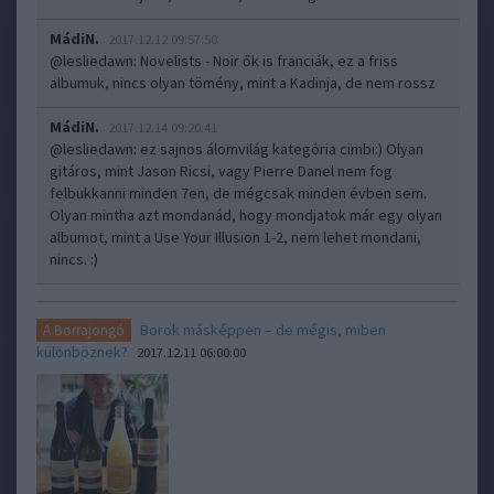
MádiN.
2017.12.12 09:57:50
@lesliedawn
: Novelists - Noir ők is franciák, ez a friss
albumuk, nincs olyan tömény, mint a Kadinja, de nem rossz
MádiN.
2017.12.14 09:20:41
@lesliedawn
: ez sajnos álomvilág kategória cimbi:) Olyan
gitáros, mint Jason Ricsi, vagy Pierre Danel nem fog
felbukkanni minden 7en, de mégcsak minden évben sem.
Olyan mintha azt mondanád, hogy mondjatok már egy olyan
albumot, mint a Use Your Illusion 1-2, nem lehet mondani,
nincs. :)
Borok másképpen – de mégis, miben
A Borrajongó
különböznek?
2017.12.11 06:00:00