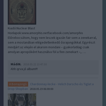
Kiadó:Nuclear Blast
Honlapok:www.amorphis.netfacebook.com/amorphis
Előrebocsátom, hogy nem leszek igazán fair sem a zenekarral,
sem a mostanában elégedetlenkedő ősrajongókkal. Egyrészt
mindjárt az elején el akarom mondani – gyakorlatilag csak
amolyan apropóként használva föl a finn zenekart –,…..
MádiN.
2018.05.22 13:47:30
Ahh qrva jó album!!!
Chardonnay-lecke - Velich Darscho és Tiglat a
A Borrajongó
Drop Shopban
2018.05.19 06:00:00