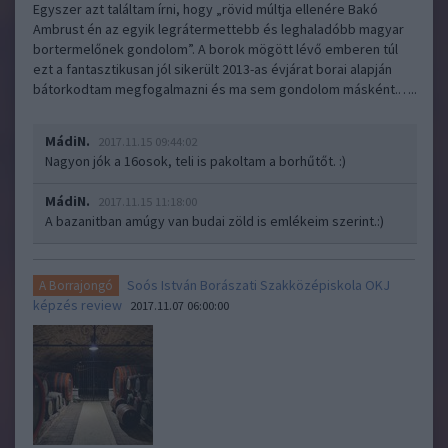
Egyszer azt találtam írni, hogy „rövid múltja ellenére Bakó
Ambrust én az egyik legrátermettebb és leghaladóbb magyar
bortermelőnek gondolom”. A borok mögött lévő emberen túl
ezt a fantasztikusan jól sikerült 2013-as évjárat borai alapján
bátorkodtam megfogalmazni és ma sem gondolom másként.…..
MádiN.
2017.11.15 09:44:02
Nagyon jók a 16osok, teli is pakoltam a borhűtőt. :)
MádiN.
2017.11.15 11:18:00
A bazanitban amúgy van budai zöld is emlékeim szerint.:)
Soós István Borászati Szakközépiskola OKJ
A Borrajongó
képzés review
2017.11.07 06:00:00