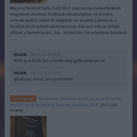
Mai posztunkban Sütő Zsolt 2017. március huszonkettedikén
megjelent cikkének fordítását olvashatjátok. Az eredeti,
szlovák nyelvű cikket itt találjátok. Az eredeti szöveg és a
fordítás itt olvasható párhuzamosan. Sok szó esik az utóbbi
időben a természetes-, bio-, kézműves- és autentikus borokról.
…..
MádiN.
2017.12.11 12:14:30
Huhh az a fehér bor a fotón elég gyilkosnak néz ki.
MádiN.
2017.12.11 19:18:59
@Gabssy
: köszi, arra gondoltam
Novemberi finewines estek a Carpe Diem-ben:
A Borrajongó
best of syrah és riesling Grosses Gewächs 2016
2017.12.05
06:00:00