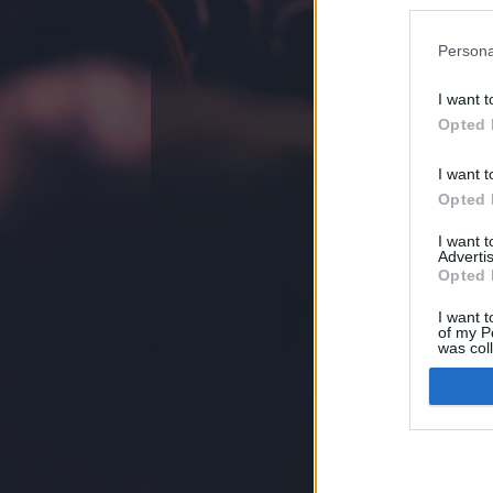
Nincsenek még 
Persona
felhasználási feltételek
jogi problémák
dsa
I want t
Opted 
I want t
Opted 
I want 
Advertis
Opted 
I want t
of my P
was col
Opted 
Google 
I want t
web or d