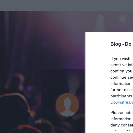
Blog -
Do 
If you wish 
sensitive in
confirm you
continue se
information 
KEDVENC POSZT
further disc
participants
gamolta l a
Downstream 
0
bejegyzést írt
Please note
information 
2013.04.22.
ó
deny consent
in below Go