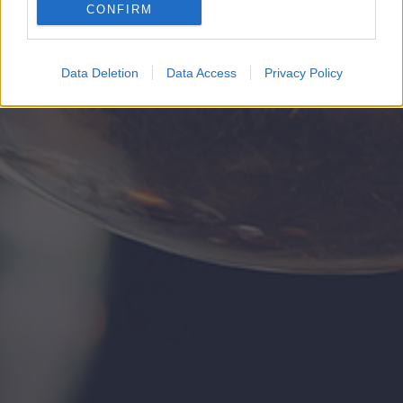
CONFIRM
Google for online advertising purposes.
I want to allow Google to send me
Data Deletion
Data Access
Privacy Policy
personalized advertising.
I want to allow Google to enable storage
related to analytics like cookies on web or
device identifiers in apps.
I want to allow Google to enable storage
related to functionality of the website or app.
I want to allow Google to enable storage
related to personalization.
I want to allow Google to enable storage
related to security, including authentication
functionality and fraud prevention, and other
user protection.