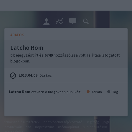
ADATOK
Latcho Rom
0
bejegyzést írt és
6749
hozzászólása volt az általa látogatott
blogokban.
2013.04.09.
óta tag.
Latcho Rom
ezekben a blogokban publikált:
Admin
Tag
felhasználási feltételek
adatvédelmi tájékoztató
segítség
jogi
problémák
dsa
impresszum
médiaajánlat
süti beállítások
módosítása