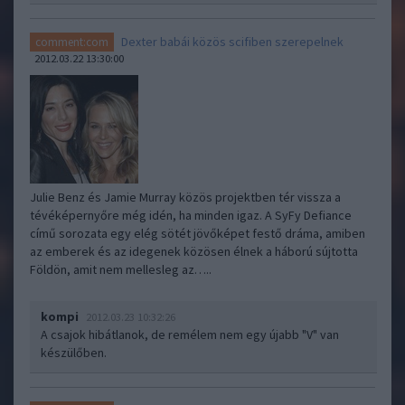
Dexter babái közös scifiben szerepelnek
comment:com
2012.03.22 13:30:00
Julie Benz és Jamie Murray közös projektben tér vissza a
tévéképernyőre még idén, ha minden igaz. A SyFy Defiance
című sorozata egy elég sötét jövőképet festő dráma, amiben
az emberek és az idegenek közösen élnek a háború sújtotta
Földön, amit nem mellesleg az…..
kompi
2012.03.23 10:32:26
A csajok hibátlanok, de remélem nem egy újabb "V" van
készülőben.