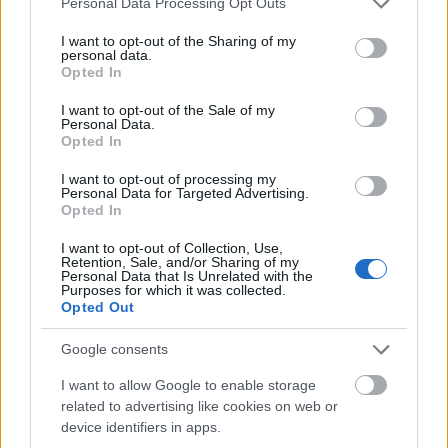
kompi
2011.05.11 20:35:39
Personal Data Processing Opt Outs
Nem tudtam mit keres egy ilyen hír az oldaladon... aztán
services and may gather and store information including but
felborultam a röhögéstől amikor megláttam.
not limited to your visit or usage behaviour. You may click to
I want to opt-out of the Sharing of my
personal data.
:)))
grant or deny consent to Google and its third-party tags to
Opted In
use your data for below specified purposes in below Google
consent section.
I want to opt-out of the Sale of my
Túl a 10.000-en
Personal Data.
Filmdroid
2011.05.07 18:30:00
Opted In
I want to opt-out of processing my
Personal Data for Targeted Advertising.
Opted In
I want to opt-out of Collection, Use,
Retention, Sale, and/or Sharing of my
Personal Data that Is Unrelated with the
Purposes for which it was collected.
Opted Out
Google consents
Immáron több, mint 10.000 posztot pakoltam ki a Droidra, ami
szerintem a filmes blogok és oldalak között is szépnek
I want to allow Google to enable storage
mondható.Ennek örömére 3 DVD-t sorsolok ki a gyakori
related to advertising like cookies on web or
kommentelők között: Watchmen, Ninja Scroll, Filmcápák
device identifiers in apps.
hálójában. Nincs más dolga ezen embereknek, mint egy…..