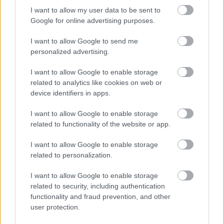
I want to allow my user data to be sent to
Google for online advertising purposes.
kompi
2011.05.08 12:04:56
Gratulálok!
I want to allow Google to send me
Egyértelmű hogy ti vagytok a legtöbbet frissülő filmes
oldal, remélem ez így marad még sokáig.
personalized advertising.
(sorsolásból engem is húzz le)
I want to allow Google to enable storage
related to analytics like cookies on web or
device identifiers in apps.
The Warrior's Way
Filmdroid
2011.04.08 23:40:00
I want to allow Google to enable storage
related to functionality of the website or app.
I want to allow Google to enable storage
related to personalization.
Cowboyok a nindzsák ellen és mindez a vadnyugaton! Elsőre
I want to allow Google to enable storage
könnyedebb filmre gondol az ember, ám anno Charles Bronson
related to security, including authentication
főszereplésével készült a Vörös nap, ami komolyabb film, ám a
functionality and fraud prevention, and other
témában született más stílusú alkotás, elég csak a Vadnyugati
user protection.
szamurájra gondolni. A Warrior's…..