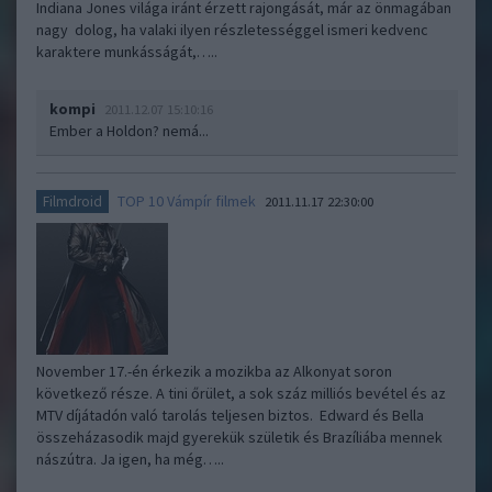
Indiana Jones világa iránt érzett rajongását, már az önmagában
nagy dolog, ha valaki ilyen részletességgel ismeri kedvenc
karaktere munkásságát,…..
kompi
2011.12.07 15:10:16
Ember a Holdon? nemá...
TOP 10 Vámpír filmek
Filmdroid
2011.11.17 22:30:00
November 17.-én érkezik a mozikba az Alkonyat soron
következő része. A tini őrület, a sok száz milliós bevétel és az
MTV díjátadón való tarolás teljesen biztos. Edward és Bella
összeházasodik majd gyerekük születik és Brazíliába mennek
nászútra. Ja igen, ha még…..