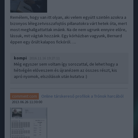
Remélem, hogy van itt olyan, aki velem együtt szintén azokra a
bizonyos lélegzetvisszafojtós pillanatokra várt hetek óta, mert
most meghallgattattak imáink. Na de nem ugrunk ennyire előre,
lássuk, mit vágtak hozzánk. Egy kórházban vagyunk, Bernard
éppen egy őrült kalapos fickóról…..
kompi
2016.11.16 19:27:11
Még egyszer sem voltam így sorozattal, de lehet hogy a
hétvégén előveszem és újranézem az összes részt, kis
apró nyomok, elszólások után kutatva :)
Online társkereső profilok a Trónok harcából
comment:com
2013.06.26 11:30:00