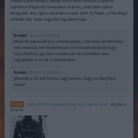
csinált volna semmit, pedig azóta elkészítette a Változó
szerelem (Flipped) romantikus drámát, amit talán sokan
kihagytak. Nos, igen, elsuhant a radar alatt. Új filmje, a The Magic
of Belle Isle talán nagyobb figyelmet kap.…..
kompi
2012.04.12 14:46:38
Mivel 60 napon túl lesz a bemutatója, a törvény értelmében
nem minősül sem hirdetésnek sem közleménynek hogy
közzétetted, így nem vonatkozik rá a rendelet sem.
Legalábbis is ez áll a rendeletben...
kompi
2012.04.12 20:05:08
@koimbra
: És tuti biztos vagy benne, hogy ez megfelel
nekik?
Várható DVD megjelenések 2012. április 8-14
Trailer
2012.04.11
16:55:00