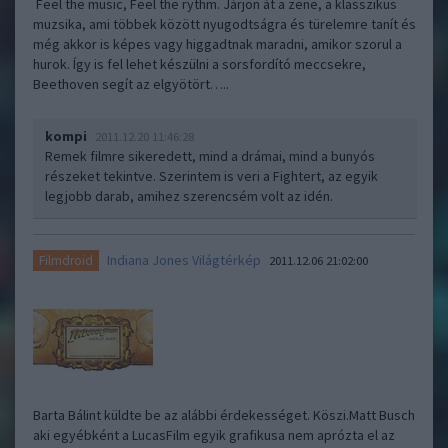
Feel the music, Feel the rythm. Járjon át a zene, a klasszikus
muzsika, ami többek között nyugodtságra és türelemre tanít és
még akkor is képes vagy higgadtnak maradni, amikor szorul a
hurok. Így is fel lehet készülni a sorsfordító meccsekre,
Beethoven segít az elgyötört…..
kompi
2011.12.20 11:46:28
Remek filmre sikeredett, mind a drámai, mind a bunyós
részeket tekintve. Szerintem is veri a Fightert, az egyik
legjobb darab, amihez szerencsém volt az idén.
Indiana Jones Világtérkép
Filmdroid
2011.12.06 21:02:00
Barta Bálint küldte be az alábbi érdekességet. Köszi.Matt Busch
aki egyébként a LucasFilm egyik grafikusa nem aprózta el az