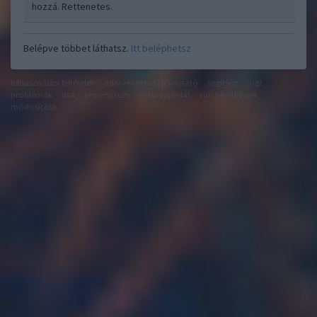
hozzá. Rettenetes.
Belépve többet láthatsz.
Itt beléphetsz
felhasználási feltételek
adatvédelmi tájékoztató
segítség
jogi
problémák
dsa
impresszum
médiaajánlat
süti beállítások
módosítása