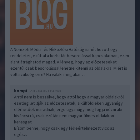
A Nemzeti Média- és Hírközlési Hatóság ismét hozott egy
rendeletet, ezúttal a korhatár besorolással kapcsolatban, ezen
alant átrághatod magad. A lényeg, hogy az előzeteseket
ezentúl csak besorolással lehetne kitenni az oldalakra. Miért is
volt szükség erre? Ha valaki meg akar…..
kompi
2012.04.06 11:42:48
Arról nem is beszélve, hogy attól hogy a magyar oldalakról
esetleg letiltják az előzetesetek, a külföldieken ugyanúgy
elérhetőek maradnak, ergo ugyanúgy meg fogja nézni aki
kíváncsi rá, csak ezútán nem magyar filmes oldalakon
keresgeti.
Bízom benne, hogy csak egy félreértelmezett vicc az
egész.