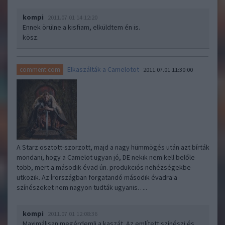
kompi
2011.07.01 14:12:20
Ennek örülne a kisfiam, elküldtem én is.
kösz.
Elkaszálták a Camelotot
comment:com
2011.07.01 11:30:00
A Starz osztott-szorzott, majd a nagy hümmögés után azt bírták
mondani, hogy a Camelot ugyan jó, DE nekik nem kell belőle
több, mert a második évad ún. produkciós nehézségekbe
ütközik. Az Írországban forgatandó második évadra a
színészeket nem nagyon tudták ugyanis…..
kompi
2011.07.01 12:08:36
Maximálisan megérdemli a kaszát. Az említett színészi és