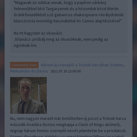
"Magasak az oddsai annak, hogy a papíron sárkány
felmenőkkel bíró Targaryenek és a hózombik közé Martin
érdekfonadékból sző gubancos shakespeare-i királydrámát
klasszicista monológ-használattal és Camus alaptézisével"
Na itt hagytam az olvasást.
Jótanács: próbálj meg az olvasóknak, nem pedig az
egódnak írni.
Három új szereplő a Trónok harcában: Stannis,
comment:com
Melisandre és Davos
2011.07.20 13:00:00
Nu, nem nagyon maradt már betöltetlen új poszt a Trónok harca
második évadára (biztos megkapja a Clash of Kings alcímet),
tegnap három fontos szereplő nevét jelentette be a produkció.
Stannis Baratheon alakítója az angol Stephen Dillane lesz (első