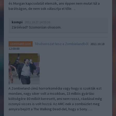
és Morgan kapcsolatát elemzik, ami éppen nem mutat túl a
barátságon, de nem sok választja el tőle. ..
kompi
2011.10.27 14:33:36
Záróévad? Szomorúan olvasom.
Tévésorozat lesz a Zombielandből
comment:com
2011.10.18
12:00:00
A Zombieland című horrorkomédia vagy hogy is szokták ezt
mondani, nagy siker volt a mozikban, 23 milliós gyártási
költségére 80 milliót keresett, ami nem rossz, ráadásul még
iszonyú vicces is volt hozzá. Az AMC-nek a zombiüzlet meg
annyira bejött a The Walking Dead-del, hogy a Sony…..