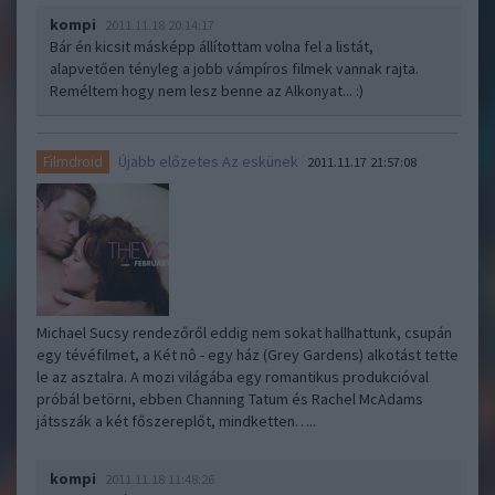
kompi
2011.11.18 20:14:17
Bár én kicsit másképp állítottam volna fel a listát,
alapvetően tényleg a jobb vámpíros filmek vannak rajta.
Reméltem hogy nem lesz benne az Alkonyat... :)
Újabb előzetes Az eskünek
Filmdroid
2011.11.17 21:57:08
Michael Sucsy rendezőről eddig nem sokat hallhattunk, csupán
egy tévéfilmet, a Két nô - egy ház (Grey Gardens) alkotást tette
le az asztalra. A mozi világába egy romantikus produkcióval
próbál betörni, ebben Channing Tatum és Rachel McAdams
játsszák a két főszereplőt, mindketten…..
kompi
2011.11.18 11:48:26