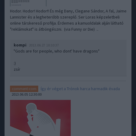
Hodor. Hodor! Hodor!! És még Dany, Clegane Sándor, A fal, Jaime
Lannister és a legheteróbb szereplő. Ser Loras képzeletbeli
online társkereső profilja. Érdemes a kamuoldalak alján látható
"reklámokat" is átböngészni. (via Funny or Die) ..
kompi
2013.06.27 10:10:37
"Gods are for people, who dont' have dragons"
:)
zsír
Így ér véget a Trónok harca harmadik évada
comment:com
2013.06.05 12:30:00