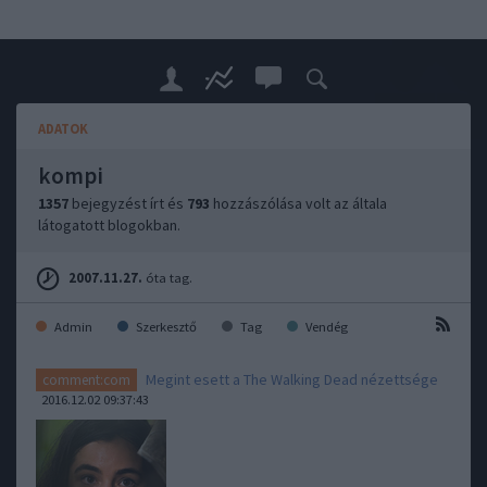
ADATOK
kompi
1357
bejegyzést írt és
793
hozzászólása volt az általa
látogatott blogokban.
2007.11.27.
óta tag.
Admin
Szerkesztő
Tag
Vendég
Megint esett a The Walking Dead nézettsége
comment:com
2016.12.02 09:37:43