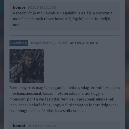
kompi
2011.10.18 19:10:35
A rossz hír: (A movieweb-en legalább is ez áll): a sorozat a
mozifilm második része helyett(?) fog készülni. Reméljük
nem.
Trónok harca, 1. évad
Geekblog
2011.09.26 08:08:00
Bármennyire is magával ragadó a fantasy világteremtő ereje, ha
mechanizmusainak köszönhetően adós marad, hogy is
mondjam: pont a Varázslattal. Nem kell a jegybank elnökének
lenni annak belátásához, hogy a futószalagon fosott dolgoknak
biz nemigen nő az értéke; ha a szilfa sem…..
kompi
2011.09.26 14:56:58