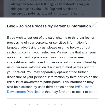
látványbéli sebek mellett maguk a karakterek is nagyon
kidolgozatlanok voltak - főképp Merlin, akiben a
legnagyobb potenciál lett volna - , a sztoriról nem is
beszélve, vontatott és unalmas.
Remélem az alkotókat leültették a Trónok harca elé...
Blog -
Do Not Process My Personal Information
If you wish to opt-out of the sale, sharing to third parties, or
OFF (vagy inkább bréking?): Kiderült, hogy ki kapta
Filmdroid
el Oszamát
processing of your personal or sensitive information for
2011.05.11 19:18:02
targeted advertising by us, please use the below opt-out
section to confirm your selection. Please note that after your
opt-out request is processed you may continue seeing
interest-based ads based on personal information utilized by
us or personal information disclosed to third parties prior to
your opt-out. You may separately opt-out of the further
disclosure of your personal information by third parties on the
Eddig is sejtettük, sokan Jack Bauerre tippeltek, de itt a
IAB’s list of downstream participants. This information may
bizonyíték. (Figyelem, csúnya szó is olvasható. Ez már 12-es
also be disclosed by us to third parties on the
IAB’s List of
karika?)A képet mailben kaptam, az illető pedig az odabasz
Downstream Participants
that may further disclose it to other
oldalról szedte. ..
third parties.
Please note that this website/app uses one or more Google