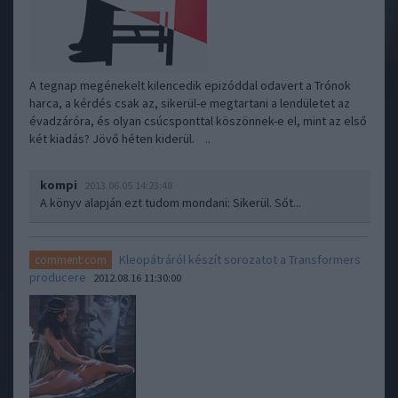
A tegnap megénekelt kilencedik epizóddal odavert a Trónok
harca, a kérdés csak az, sikerül-e megtartani a lendületet az
évadzáróra, és olyan csúcsponttal köszönnek-e el, mint az első
két kiadás? Jövő héten kiderül. ..
kompi
2013.06.05 14:23:48
A könyv alapján ezt tudom mondani: Sikerül. Sőt...
Kleopátráról készít sorozatot a Transformers
comment:com
producere
2012.08.16 11:30:00