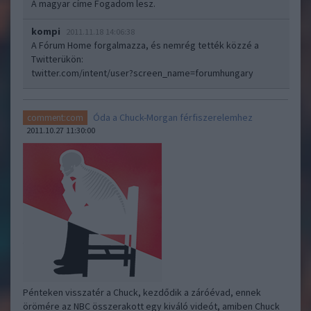
A magyar címe Fogadom lesz.
kompi
2011.11.18 14:06:38
A Fórum Home forgalmazza, és nemrég tették közzé a
Twitterükön:
twitter.com/intent/user?screen_name=forumhungary
Óda a Chuck-Morgan férfiszerelemhez
comment:com
2011.10.27 11:30:00
Pénteken visszatér a Chuck, kezdődik a záróévad, ennek
örömére az NBC összerakott egy kiváló videót, amiben Chuck