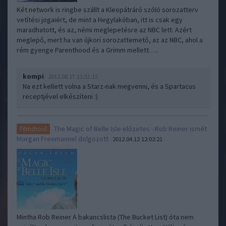
Két network is ringbe szállt a Kleopátráró szóló sorozatterv
vetítési jogaiért, de mint a Hegylakóban, itt is csak egy
maradhatott, és az, némi meglepetésre az NBC lett. Azért
meglepő, mert ha van újkori sorozattemető, az az NBC, ahol a
rém gyenge Parenthood és a Grimm mellett…..
kompi
2012.08.17 11:51:15
Na ezt kellett volna a Starz-nak megvenni, és a Spartacus
receptjével elkészíteni :)
The Magic of Belle Isle előzetes - Rob Reiner ismét
Filmdroid
Morgan Freemannel dolgozott
2012.04.12 12:02:21
Mintha Rob Reiner A bakancslista (The Bucket List) óta nem