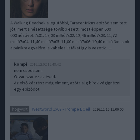
A Walking Deadnek a legutóbbi, Taracentrikus epizód sem tett
jót, mert a nézettsége tovább esett, most éppen 600
000 nézővel. 7x01: 17,03 millió7x02: 12,46 millió7x03: 11,72
millió7x04: 11,40 millió7x05: 11,00 millió7x06: 10,40 millió Nincs ok
a pánikra egyelőre, a kábeles listákat így is vezetik…..
kompi
2016.12.02 15:49:42
nem csodálom.
Ótvar szar ez az évad.
Az első két rész még elment, azóta alig bírok végignézni
egy epizódot.
Westworld 1x07 - Trompe L'Oeil
hogyvolt
2016.11.15 11:00:00