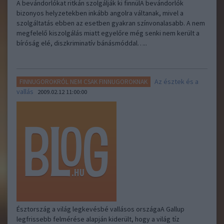
A bevándorlókat ritkán szolgálják ki finnülA bevándorlók
bizonyos helyzetekben inkább angolra váltanak, mivel a
szolgáltatás ebben az esetben gyakran színvonalasabb. A nem
megfelelő kiszolgálás miatt egyelőre még senki nem került a
bíróság elé, diszkriminatív bánásmóddal…..
Az észtek és a
FINNUGOROKRÓL NEM CSAK FINNUGOROKNAK
vallás
2009.02.12 11:00:00
Észtország a világ legkevésbé vallásos országaA Gallup
legfrissebb felmérése alapján kiderült, hogy a világ tíz