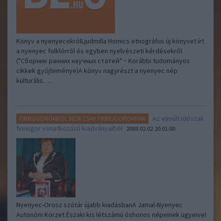
Könyv a nyenyecekrőlLjudmilla Homics etnográfus új könyvet írt
a nyenyec folklórról és egyben nyelvészeti kérdésekről
("Сборник ранних научных статей" ~ Korábbi tudományos
cikkek gyűjteménye)A könyv nagyrészt a nyenyec nép
kulturális…..
Az elmúlt időszak
FINNUGOROKRÓL NEM CSAK FINNUGOROKNAK
finnugor vonatkozású kiadványaiból
2009.02.02 20:01:00
Nyenyec-Orosz szótár újabb kiadásbanA Jamal-Nyenyec
Autonóm Körzet Északi kis létszámú őshonos népeinek ügyeivel