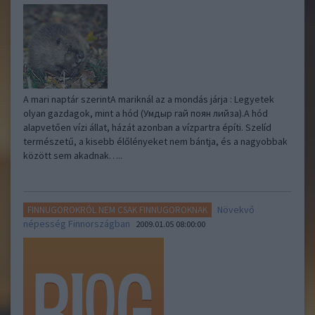
A mari naptár szerintA mariknál az a mondás járja : Legyetek
olyan gazdagok, mint a hód (Умдыр гай поян лийза).A hód
alapvetően vízi állat, házát azonban a vízpartra építi. Szelíd
természetű, a kisebb élőlényeket nem bántja, és a nagyobbak
között sem akadnak…..
Növekvő
FINNUGOROKRÓL NEM CSAK FINNUGOROKNAK
népesség Finnországban
2009.01.05 08:00:00