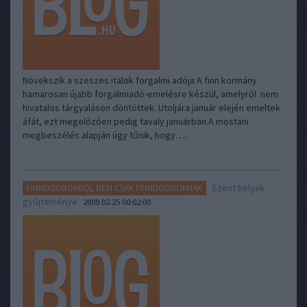
Növekszik a szeszes italok forgalmi adója A finn kormány
hamarosan újabb forgalmiadó-emelésre készül, amelyről nem
hivatalos tárgyaláson döntöttek. Utoljára január elején emeltek
áfát, ezt megelőzően pedig tavaly januárban.A mostani
megbeszélés alapján úgy tűnik, hogy…..
Szent helyek
FINNUGOROKRÓL NEM CSAK FINNUGOROKNAK
gyűjteménye
2009.02.25 00:02:00