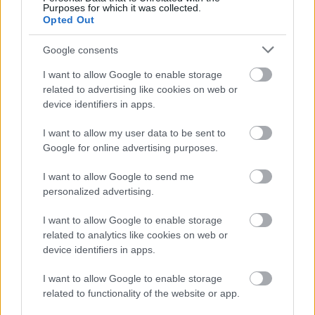
Purposes for which it was collected.
Opted Out
Google consents
I want to allow Google to enable storage
related to advertising like cookies on web or
device identifiers in apps.
A "Сургутнефтегаз" Kft. három területen végezne
próbafúrásokatA "Szurgutnyeftyegaz" delegációja november
végén Krasznoszelkup-ba (Krasznoszelkup Körzet, Jamal-
I want to allow my user data to be sent to
Nyenyec AK) látogatott. A Kft. egyelőre csak próbafúrásokat
Google for online advertising purposes.
végezne a közetben a teraszi,…..
I want to allow Google to send me
personalized advertising.
Finnugor
FINNUGOROKRÓL NEM CSAK FINNUGOROKNAK
I want to allow Google to enable storage
színházfesztivál Joskar-Olában II.
2008.12.01 11:00:00
related to analytics like cookies on web or
device identifiers in apps.
I want to allow Google to enable storage
related to functionality of the website or app.