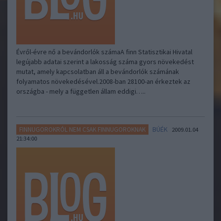
Évről-évre nő a bevándorlók számaA finn Statisztikai Hivatal
legújabb adatai szerint a lakosság száma gyors növekedést
mutat, amely kapcsolatban áll a bevándorlók számának
folyamatos növekedésével.2008-ban 28100-an érkeztek az
országba - mely a független állam eddigi…..
BÚÉK
FINNUGOROKRÓL NEM CSAK FINNUGOROKNAK
2009.01.04
21:34:00