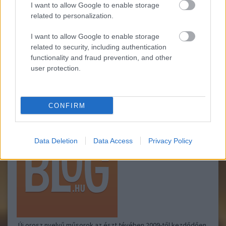
I want to allow Google to enable storage
related to personalization.
Egy korábbi írásban már hírt adtunk a készülő
színházfesztiválról. Lássuk hát az eredményt is:A Karjalai
I want to allow Google to enable storage
Nemzeti Színház kapta a finnugor színházfesztivál első
díjátNovember 24-én rendezték meg a Mari Köztársaság
related to security, including authentication
fővárosában, Joskar-Olában a VII. "Majatul"…..
functionality and fraud prevention, and other
user protection.
Észtek kontra
FINNUGOROKRÓL NEM CSAK FINNUGOROKNAK
CONFIRM
oroszok
2008.11.27 13:14:00
Data Deletion
Data Access
Privacy Policy
Új orosz nyelvű műsorok az észt tévében 2009-től kezdődően