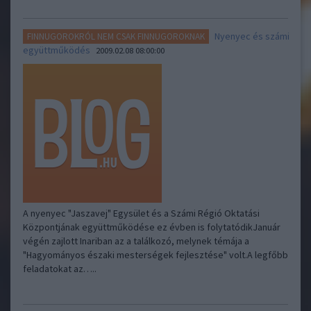
Nyenyec és számi
FINNUGOROKRÓL NEM CSAK FINNUGOROKNAK
együttműködés
2009.02.08 08:00:00
A nyenyec "Jaszavej" Egysület és a Számi Régió Oktatási
Központjának együttműködése ez évben is folytatódikJanuár
végén zajlott Inariban az a találkozó, melynek témája a
"Hagyományos északi mesterségek fejlesztése" volt.A legfőbb
feladatokat az…..