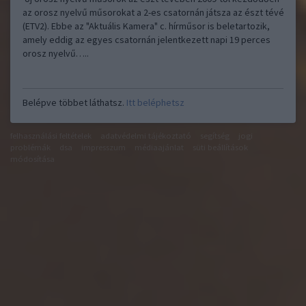
az orosz nyelvű műsorokat a 2-es csatornán játsza az észt tévé
(ETV2). Ebbe az "Aktuális Kamera" c. hírműsor is beletartozik,
amely eddig az egyes csatornán jelentkezett napi 19 perces
orosz nyelvű…..
Belépve többet láthatsz.
Itt beléphetsz
felhasználási feltételek
adatvédelmi tájékoztató
segítség
jogi
problémák
dsa
impresszum
médiaajánlat
süti beállítások
módosítása