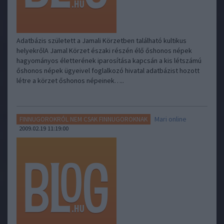
Adatbázis született a Jamali Körzetben található kultikus
helyekrőlA Jamal Körzet északi részén élő őshonos népek
hagyományos életterének iparosítása kapcsán a kis létszámú
őshonos népek ügyeivel foglalkozó hivatal adatbázist hozott
létre a körzet őshonos népeinek…..
Mari online
FINNUGOROKRÓL NEM CSAK FINNUGOROKNAK
2009.02.19 11:19:00