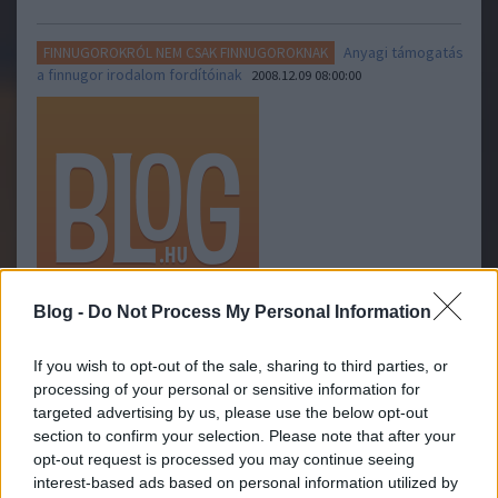
Anyagi támogatás
FINNUGOROKRÓL NEM CSAK FINNUGOROKNAK
a finnugor irodalom fordítóinak
2008.12.09 08:00:00
Blog -
Do Not Process My Personal Information
A Castrén Társaság támogatja a finnugor nyelvekre való
fordításokatA Castrén Társaság Bizottsága a Finnországi
If you wish to opt-out of the sale, sharing to third parties, or
Program - az oroszországi finnugor népek kultúrájának
processing of your personal or sensitive information for
támogatása - megvalósításának keretein belül a 2009-es évben
targeted advertising by us, please use the below opt-out
támogatást nyújt azon fordítók számára,…..
section to confirm your selection. Please note that after your
opt-out request is processed you may continue seeing
interest-based ads based on personal information utilized by