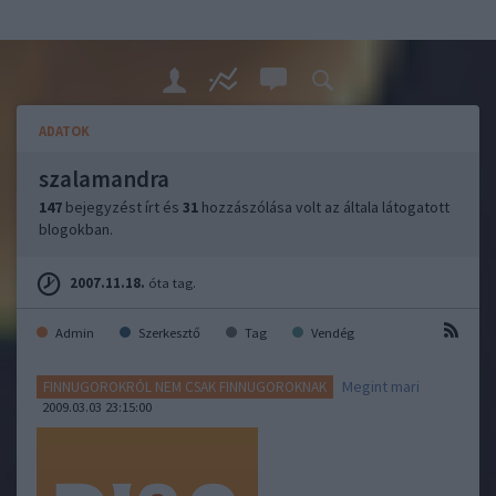
ADATOK
szalamandra
147
bejegyzést írt és
31
hozzászólása volt az általa látogatott
blogokban.
2007.11.18.
óta tag.
Admin
Szerkesztő
Tag
Vendég
Megint mari
FINNUGOROKRÓL NEM CSAK FINNUGOROKNAK
2009.03.03 23:15:00