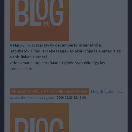
A Marij-El Tv adásai tavaly decembertől internetről is
letölthetők. Hírek, érdekességek és akár időjárásjelentés is az
alábbi linken elérhető:
video.vmariel.ru/users/MarielTV/videos/public Egy kis
kedvcsináló: ..
Még drágább lesz
FINNUGOROKRÓL NEM CSAK FINNUGOROKNAK
az alkohol Finnországban
2009.02.26 12:45:00