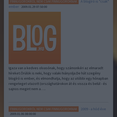
A blogíró is "csak"
FINNUGOROKRÓL NEM CSAK FINNUGOROKNAK
ember
2009.01.29 07:50:00
Igaza van a kedves olvasónak, hogy számonkéri az elmaradt
híreket.Örülök is neki, hogy valaki hiányolja.De hát szegény
blogíró is ember, és elmondhatja, hogy az utóbbi egy hónapban
rengeteget utazott (országhatárokon át és vissza és belül - és
sajnos megint nem a…..
2009 - a hód éve
FINNUGOROKRÓL NEM CSAK FINNUGOROKNAK
2009.01.06 08:00:00