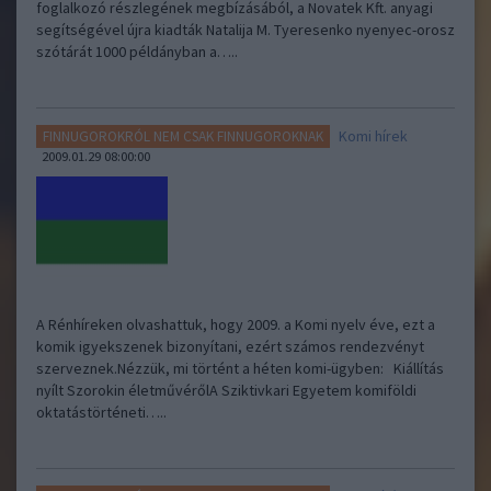
foglalkozó részlegének megbízásából, a Novatek Kft. anyagi
segítségével újra kiadták Natalija M. Tyeresenko nyenyec-orosz
szótárát 1000 példányban a…..
Komi hírek
FINNUGOROKRÓL NEM CSAK FINNUGOROKNAK
2009.01.29 08:00:00
A Rénhíreken olvashattuk, hogy 2009. a Komi nyelv éve, ezt a
komik igyekszenek bizonyítani, ezért számos rendezvényt
szerveznek.Nézzük, mi történt a héten komi-ügyben: Kiállítás
nyílt Szorokin életművérőlA Sziktivkari Egyetem komiföldi
oktatástörténeti…..