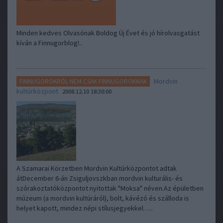
Minden kedves Olvasónak Boldog Új Évet és jó hírolvasgatást
kíván a Finnugorblog!..
Mordvin
FINNUGOROKRÓL NEM CSAK FINNUGOROKNAK
kultúrközpont
2008.12.10 18:30:00
A Szamarai Körzetben Mordvin Kultúrközpontot adtak
átDecember 6-án Zsiguljovszkban mordvin kulturális- és
szórakoztatóközpontot nyitottak "Moksa" néven.Az épületben
múzeum (a mordvin kultúráról), bolt, kávézó és szálloda is
helyet kapott, mindez népi stílusjegyekkel…..