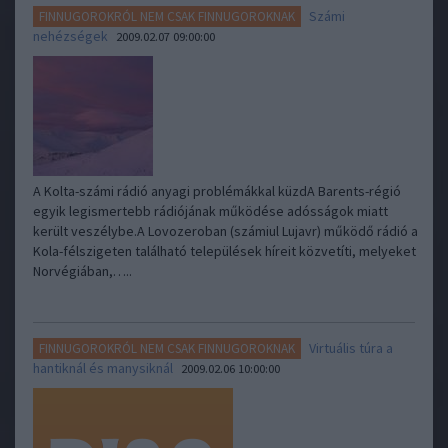
Számi
FINNUGOROKRÓL NEM CSAK FINNUGOROKNAK
nehézségek
2009.02.07 09:00:00
A Kolta-számi rádió anyagi problémákkal küzdA Barents-régió
egyik legismertebb rádiójának működése adósságok miatt
került veszélybe.A Lovozeroban (számiul Lujavr) működő rádió a
Kola-félszigeten található települések híreit közvetíti, melyeket
Norvégiában,…..
Virtuális túra a
FINNUGOROKRÓL NEM CSAK FINNUGOROKNAK
hantiknál és manysiknál
2009.02.06 10:00:00