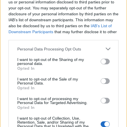
us or personal information disclosed to third parties prior to
Finnugristák IV.
FINNUGOROKRÓL NEM CSAK FINNUGOROKNAK
your opt-out. You may separately opt-out of the further
Konferenciája - 2009.
2008.12.08 15:01:00
disclosure of your personal information by third parties on the
IAB’s list of downstream participants. This information may
also be disclosed by us to third parties on the
IAB’s List of
Downstream Participants
that may further disclose it to other
third parties.
Please note that this website/app uses one or more Google
Personal Data Processing Opt Outs
services and may gather and store information including but
not limited to your visit or usage behaviour. You may click to
I want to opt-out of the Sharing of my
personal data.
grant or deny consent to Google and its third-party tags to
Opted In
use your data for below specified purposes in below Google
Hanti-Manszijszk, 2009. szeptember 23-27.2009. szeptember
consent section.
I want to opt-out of the Sale of my
végén rendezik meg a finnugristák IV. összoroszországi
Personal Data.
konferenciáját Hanti-Manszijszkban.A konferencia témája:
Opted In
"Finnugor nyelvek és kultúrák a globalizálódás folyamatában".A
konferencia munkája plenáris- és…..
I want to opt-out of processing my
Personal Data for Targeted Advertising.
Opted In
I want to opt-out of Collection, Use,
Olaj a szölkupok
FINNUGOROKRÓL NEM CSAK FINNUGOROKNAK
Retention, Sale, and/or Sharing of my
földjén
2008.12.02 09:00:00
Personal Data that Is Unrelated with the