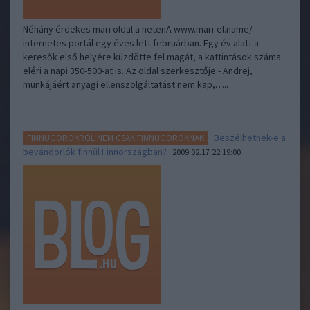
Néhány érdekes mari oldal a netenA www.mari-el.name/
internetes portál egy éves lett februárban. Egy év alatt a
keresők első helyére küzdötte fel magát, a kattintások száma
eléri a napi 350-500-at is. Az oldal szerkesztője - Andrej,
munkájáért anyagi ellenszolgáltatást nem kap,…..
Beszélhetnek-e a
FINNUGOROKRÓL NEM CSAK FINNUGOROKNAK
bevándorlók finnül Finnországban?
2009.02.17 22:19:00