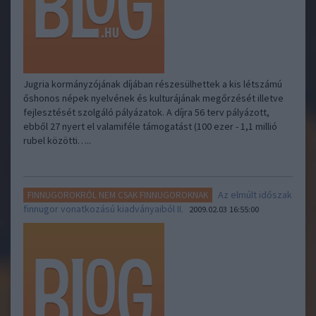
Jugria kormányzójának díjában részesülhettek a kis létszámú
őshonos népek nyelvének és kulturájának megőrzését illetve
fejlesztését szolgáló pályázatok. A díjra 56 terv pályázott,
ebből 27 nyert el valamiféle támogatást (100 ezer - 1,1 millió
rubel közötti…..
Az elmúlt időszak
FINNUGOROKRÓL NEM CSAK FINNUGOROKNAK
finnugor vonatkozású kiadványaiból II.
2009.02.03 16:55:00