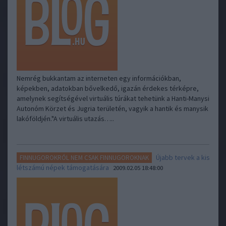
Nemrég bukkantam az interneten egy információkban,
képekben, adatokban bővelkedő, igazán érdekes térképre,
amelynek segítségével virtuális túrákat tehetünk a Hanti-Manysi
Autonóm Körzet és Jugria területén, vagyik a hantik és manysik
lakóföldjén."A virtuális utazás…..
Újabb tervek a kis
FINNUGOROKRÓL NEM CSAK FINNUGOROKNAK
létszámú népek támogatására
2009.02.05 18:48:00