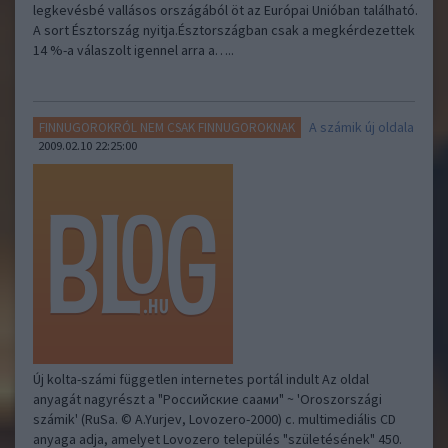
legkevésbé vallásos országából öt az Európai Unióban található.
A sort Észtország nyitja.Észtországban csak a megkérdezettek
14 %-a válaszolt igennel arra a…..
A számik új oldala
FINNUGOROKRÓL NEM CSAK FINNUGOROKNAK
2009.02.10 22:25:00
Új kolta-számi független internetes portál indult Az oldal
anyagát nagyrészt a "Российские саами" ~ 'Oroszországi
számik' (RuSa. © A.Yurjev, Lovozero-2000) c. multimediális CD
anyaga adja, amelyet Lovozero település "születésének" 450.