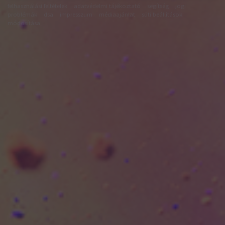
felhasználási feltételek
adatvédelmi tájékoztató
segítség
jogi
problémák
dsa
impresszum
médiaajánlat
süti beállítások
módosítása