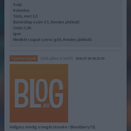
Svájc
Kolumbia
Több, mint 3,5
Büntetőlap-szám 3.5, Rendes játékidő
Odds:3,90
Igen
Mindkét csapat szerez gólt, Rendes játékidő
2026. július 6. hétfő
Tippmix tippek
2026.07.06 00:23:00
Hallgass mindig a megérzésedre ! (BlackBarry73)..