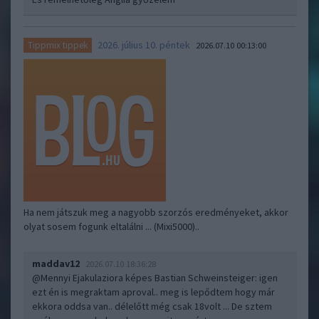
2026. július 10. péntek
Tippmix tippek
2026.07.10 00:13:00
Ha nem játszuk meg a nagyobb szorzós eredményeket, akkor
olyat sosem fogunk eltalálni ... (Mixi5000)..
maddav12
2026.07.10 18:36:28
@Mennyi Ejakulaziora képes Bastian Schweinsteiger
: igen
ezt én is megraktam aproval.. meg is lepődtem hogy már
ekkora oddsa van.. délelőtt még csak 18volt ... De sztem