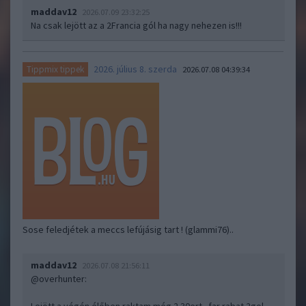
maddav12
2026.07.09 23:32:25
Na csak lejött az a 2Francia gól ha nagy nehezen is!!!
2026. július 8. szerda
Tippmix tippek
2026.07.08 04:39:34
Sose feledjétek a meccs lefújásig tart ! (glammi76)..
maddav12
2026.07.08 21:56:11
@overhunter
: