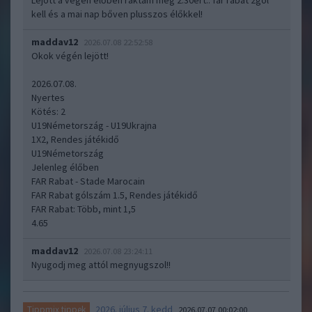
Lejött a végén élőben raktam még 2.30ert.. far rabat 2gol
kell és a mai nap bőven plusszos élőkkel!
maddav12
2026.07.08 22:52:58
Okok végén lejött!
2026.07.08.
Nyertes
Kötés: 2
U19Németország - U19Ukrajna
1X2, Rendes játékidő
U19Németország
Jelenleg élőben
FAR Rabat - Stade Marocain
FAR Rabat gólszám 1.5, Rendes játékidő
FAR Rabat: Több, mint 1,5
4.65
maddav12
2026.07.08 23:24:11
Nyugodj meg attól megnyugszol!!
2026. július 7. kedd
Tippmix tippek
2026.07.07 00:02:00