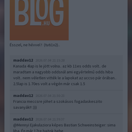
Ésszel, ne hévvel ! (tuti1x2)..
maddav12
2026.07.04 21:15:28
Kanada 4lap is le jött volna.. az kb 11es odds volt.. de
maradtam a nagyobb oddsnál ami egyértelmű odds hiba
volt.. nem véletlen vitték le a lapokat az uccso pár órában..
2.5lap is 1.70es volt a végén már csak 1.5
maddav12
2026.07.04 21:30:23
Francia meccsre jöhet a szokásos fogadaskeszito
savanyák!! :)))
maddav12
2026.07.04 21:39:37
@Mennyi Ejakulaziora képes Bastian Schweinsteiger
: sima
liba. Én már 17re hajtok hehe