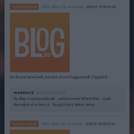
2026. július 19. vasárnap
Tippmix tippek
2026.07.19 00:03:00
Ha érzed tenni kell, ha nem érzed hagyni kell! (TippGirl)..
maddav12
2026.07.19 20:30:05
Na 4lap a spanyoloknak .. annyira nem lehetetlen.. csak
durvuljon el a meccs.. ha gála lesz akkor annyi
2026. július 18. szombat
Tippmix tippek
2026.07.18 00:02:00