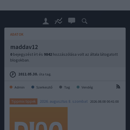
ADATOK
maddav12
0
bejegyzést írt és
9842
hozzászólása volt az általa látogatott
blogokban.
2012.05.30.
óta tag.
Admin
Szerkesztő
Tag
Vendég
2026. augusztus 8. szombat
Tippmix tippek
2026.08.08 00:41:00