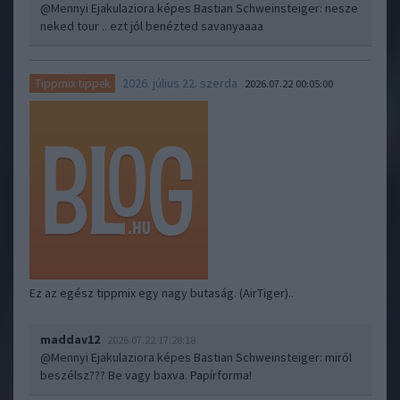
@Mennyi Ejakulaziora képes Bastian Schweinsteiger
: nesze
neked tour .. ezt jól benézted savanyaaaa
2026. július 22. szerda
Tippmix tippek
2026.07.22 00:05:00
Ez az egész tippmix egy nagy butaság. (AirTiger)..
maddav12
2026.07.22 17:28:18
@Mennyi Ejakulaziora képes Bastian Schweinsteiger
: miről
beszélsz??? Be vagy baxva. Papírforma!