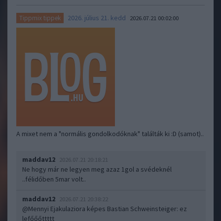
2026. július 21. kedd
Tippmix tippek
2026.07.21 00:02:00
A mixet nem a "normális gondolkodóknak" találták ki :D (samot)..
maddav12
2026.07.21 20:18:21
Ne hogy már ne legyen meg azaz 1gol a svédeknél
..félidőben 5mar volt..
maddav12
2026.07.21 20:38:22
@Mennyi Ejakulaziora képes Bastian Schweinsteiger
: ez
lefőőőttttt