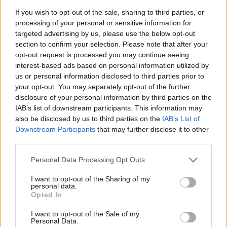
maddav12
2026.07.02 22:34:13
Lesz 1lap a meccsen!
If you wish to opt-out of the sale, sharing to third parties, or
processing of your personal or sensitive information for
maddav12
2026.07.02 22:49:19
targeted advertising by us, please use the below opt-out
@zsetonos
: ja köszi. :)
section to confirm your selection. Please note that after your
Többet már nem rakok erre a meccsre elég ennyi
opt-out request is processed you may continue seeing
interest-based ads based on personal information utilized by
Nyertes
us or personal information disclosed to third parties prior to
Egyes
your opt-out. You may separately opt-out of the further
Jelenleg élőben
disclosure of your personal information by third parties on the
Spanyolország - Ausztria
IAB’s list of downstream participants. This information may
Büntetőlap-szám 0.5, Rendes játékidő
also be disclosed by us to third parties on the
IAB’s List of
Több, mint 0,5
Downstream Participants
that may further disclose it to other
Spanyolország
third parties.
Ausztria
Rendes játékidő
Please note that this website/app uses one or more Google
Personal Data Processing Opt Outs
2
services and may gather and store information including but
0
not limited to your visit or usage behaviour. You may click to
I want to opt-out of the Sharing of my
Fogadás
personal data.
grant or deny consent to Google and its third-party tags to
11 111 Ft
Opted In
use your data for below specified purposes in below Google
Alaptét
consent section.
I want to opt-out of the Sale of my
11 111 Ft
Personal Data.
Odds összesen