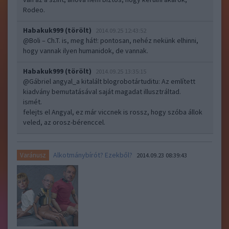
Rodeo.
Habakuk999 (törölt)
2014.09.25 12:43:52
@Boli – Ch.T. is, meg hát!
: pontosan, nehéz nekünk elhinni,
hogy vannak ilyen humanidok, de vannak.
Habakuk999 (törölt)
2014.09.25 13:35:15
@Gábriel angyal_a kitalált blogrobotártuditu
: Az említett
kiadvány bemutatásával saját magadat illusztráltad.
ismét.
felejts el Angyal, ez már viccnek is rossz, hogy szóba állok
veled, az orosz-bérenccel.
Alkotmánybírót? Ezekből?
Varánusz
2014.09.23 08:39:43