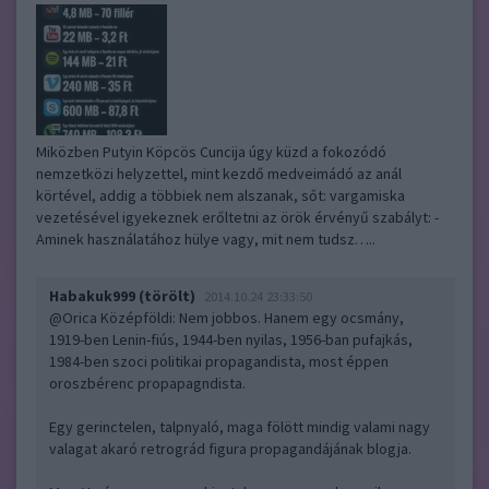
Miközben Putyin Köpcös Cuncija úgy küzd a fokozódó
nemzetközi helyzettel, mint kezdő medveimádó az anál
körtével, addig a többiek nem alszanak, sőt: vargamiska
vezetésével igyekeznek erőltetni az örök érvényű szabályt: -
Aminek használatához hülye vagy, mit nem tudsz…..
Habakuk999 (törölt)
2014.10.24 23:33:50
@Orica Középföldi
: Nem jobbos. Hanem egy ocsmány,
1919-ben Lenin-fiús, 1944-ben nyilas, 1956-ban pufajkás,
1984-ben szoci politikai propagandista, most éppen
oroszbérenc propapagndista.
Egy gerinctelen, talpnyaló, maga fölött mindig valami nagy
valagat akaró retrográd figura propagandájának blogja.