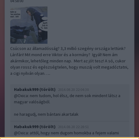
04:58:00
Csúcson az államadósság? 3,3 millió szegény országa lettünk?
Lárifári! Mit mond erre Viktor és a kormány? Igyál! Nem ám
akármikor, lehetőleg minden nap. Mert az jót tesz! A só, cukor
olyan rossz és egészségtelen, hogy muszáj volt megadóztatni,
a cigi nyilván olyan…..
Habakuk999 (törölt)
2014.08.20 22:04:30
@Oxica: nem tudom, hol élsz, de nem sok mindent látsz a
magyar valóságból.
ne haragudj, nem bántani akartalak
Habakuk999 (törölt)
2014.08.20 22:28:51
@Oxica
: attól, hogy nem dugom homokba a fejem valami