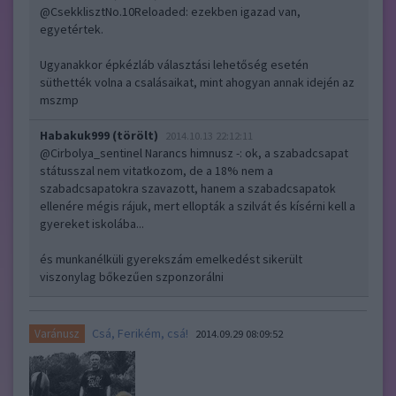
@CsekklisztNo.10Reloaded
: ezekben igazad van,
egyetértek.
Ugyanakkor épkézláb választási lehetőség esetén
süthették volna a csalásaikat, mint ahogyan annak idején az
mszmp
Habakuk999 (törölt)
2014.10.13 22:12:11
@Cirbolya_sentinel Narancs himnusz -
: ok, a szabadcsapat
státusszal nem vitatkozom, de a 18% nem a
szabadcsapatokra szavazott, hanem a szabadcsapatok
ellenére mégis rájuk, mert ellopták a szilvát és kísérni kell a
gyereket iskolába...
és munkanélküli gyerekszám emelkedést sikerült
viszonylag bőkezűen szponzorálni
Csá, Ferikém, csá!
Varánusz
2014.09.29 08:09:52