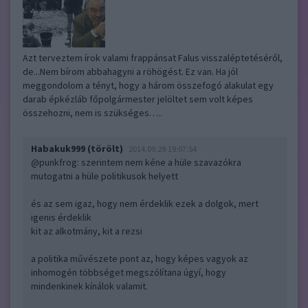
Azt terveztem írok valami frappánsat Falus visszaléptetéséről,
de...Nem bírom abbahagyni a röhögést. Ez van. Ha jól
meggondolom a tényt, hogy a három összefogó alakulat egy
darab épkézláb főpolgármester jelöltet sem volt képes
összehozni, nem is szükséges…..
Habakuk999 (törölt)
2014.09.29 19:07:54
@punkfrog
: szerintem nem kéne a hüle szavazókra
mutogatni a hüle politikusok helyett
és az sem igaz, hogy nem érdeklik ezek a dolgok, mert
igenis érdeklik
kit az alkotmány, kit a rezsi
a politika művészete pont az, hogy képes vagyok az
inhomogén többséget megszólítana úgyí, hogy
mindenkinek kínálok valamit.