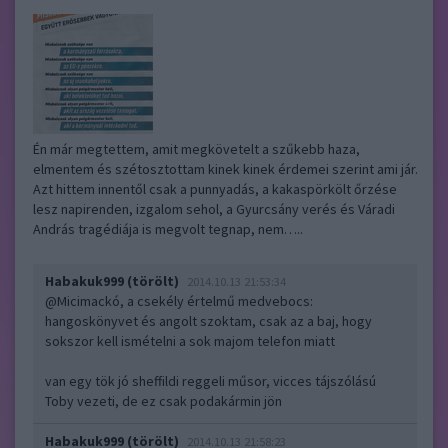
Én már megtettem, amit megkövetelt a szűkebb haza,
elmentem és szétosztottam kinek kinek érdemei szerint ami jár.
Azt hittem innentől csak a punnyadás, a kakaspörkölt őrzése
lesz napirenden, izgalom sehol, a Gyurcsány verés és Váradi
András tragédiája is megvolt tegnap, nem…..
Habakuk999 (törölt)
2014.10.13 21:53:34
@Micimackó, a csekély értelmű medvebocs
:
hangoskönyvet és angolt szoktam, csak az a baj, hogy
sokszor kell ismételni a sok majom telefon miatt
van egy tök jó sheffildi reggeli műsor, vicces tájszólású
Toby vezeti, de ez csak podakármin jön
Habakuk999 (törölt)
2014.10.13 21:58:23