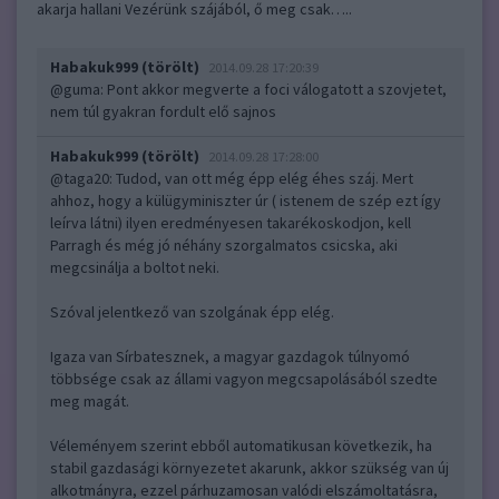
akarja hallani Vezérünk szájából, ő meg csak…..
Habakuk999 (törölt)
2014.09.28 17:20:39
@guma
: Pont akkor megverte a foci válogatott a szovjetet,
nem túl gyakran fordult elő sajnos
Habakuk999 (törölt)
2014.09.28 17:28:00
@taga20
: Tudod, van ott még épp elég éhes száj. Mert
ahhoz, hogy a külügyminiszter úr ( istenem de szép ezt így
leírva látni) ilyen eredményesen takarékoskodjon, kell
Parragh és még jó néhány szorgalmatos csicska, aki
megcsinálja a boltot neki.
Szóval jelentkező van szolgának épp elég.
Igaza van Sírbatesznek, a magyar gazdagok túlnyomó
többsége csak az állami vagyon megcsapolásából szedte
meg magát.
Véleményem szerint ebből automatikusan következik, ha
stabil gazdasági környezetet akarunk, akkor szükség van új
alkotmányra, ezzel párhuzamosan valódi elszámoltatásra,