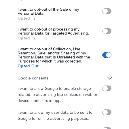
use your data for below specified purposes in below Google
tevékenységet végezni.
consent section.
I want to opt-out of the Sale of my
Personal Data.
Na, ezt nem nagyon láttam az elmúlt négy évben. Lehetek
Opted In
én is a hibás ebben, mert egyre kevesebb politikai hírt
olvasok.
I want to opt-out of processing my
Personal Data for Targeted Advertising.
Opted In
Viktor látomása
Varánusz
2014.07.28 08:27:50
I want to opt-out of Collection, Use,
Retention, Sale, and/or Sharing of my
Personal Data that Is Unrelated with the
Purposes for which it was collected.
Opted Out
Google consents
I want to allow Google to enable storage
Viktor Tusnádfüdőn bedobta a következő időszak hívószavát,
related to advertising like cookies on web or
amit unásig fognak ismételgetni a fideszhitűek. Illiberális
device identifiers in apps.
államot épít mondta, amin ahogy kell elkezdett pörögni a
véleményformáló sajtó. A történelem vége, mondják, nemzet
I want to allow my user data to be sent to
és munkaalapú lázálom matek…..
Google for online advertising purposes.
Habakuk999 (törölt)
2014.07.28 22:49:59