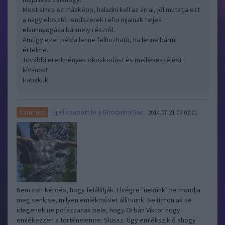
Most sincs ez másképp, haladni kell az árral, jól mutatja ezt
a nagy elosztó rendszerek reformjainak teljes
elsunnyogása bármely részről.
Amúgy ezer példa lenne felhozható, ha lenne bármi
értelme.
További eredményes okoskodást és mellébeszélést
kívánok!
Habakuk
Éjjel csapott le a Birodalmi Sas
Varánusz
2014.07.21 09:02:01
Nem volt kérdés, hogy felállítják. Elvégre "nekünk" ne mondja
meg senkise, milyen emlékművet állítsunk. Se itthoniak se
idegenek ne pofázzanak bele, hogy Orbán Viktor hogy
emlékezzen a történelemre. Slussz. Úgy emlékszik ő ahogy