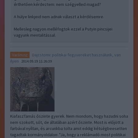
érthetően kérdeztem: nem szégyelled magad?
A hülye linkjeid nem adnak választ a kérdésemre.
Mellesleg nagyon melléfogtok ezzel a Putyin pincsijei
vagyunk mentalitással.
Dajcstomi: politikai fegyvereket használunk, van
Varánusz
ilyen
2014.09.19 11:26:39
KiafaszTamás őszinte gyerek. Nem mondom, hogy hazudni soha
nem szokott, sőt, de általában azért őszinte. Most is előjött a
farbával nyíltan, és arcunkba tolta amit eddig kétségbeesetten
tagadtak kormányoldalon: "Ja, hogy a reklámadó most politikai