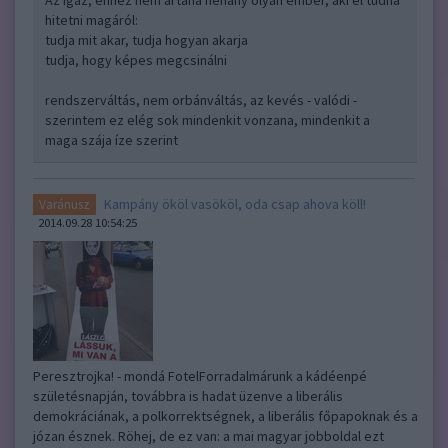
Az igaz, ehhez nem ártana néhány olyan ember, aki el tudná
hitetni magáról:
tudja mit akar, tudja hogyan akarja
tudja, hogy képes megcsinálni
rendszerváltás, nem orbánváltás, az kevés - valódi -
szerintem ez elég sok mindenkit vonzana, mindenkit a
maga szája íze szerint
Kampány ököl vasököl, oda csap ahova köll!
Varánusz
2014.09.28 10:54:25
Peresztrojka! - mondá FotelForradalmárunk a kádéenpé
születésnapján, továbbra is hadat üzenve a liberális
demokráciának, a polkorrektségnek, a liberális főpapoknak és a
józan észnek. Röhej, de ez van: a mai magyar jobboldal ezt