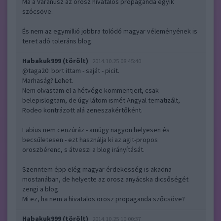
Ma a Varánusz az orosz hivatalos propaganda egyik
szócsöve.
És nem az egymillió jobbra tolódó magyar véleményének is
teret adó toleráns blog.
Habakuk999 (törölt)
2014.10.25 08:45:40
@taga20
: bort ittam - saját - picit.
Marhaság? Lehet.
Nem olvastam el a hétvége kommentjeit, csak
belepislogtam, de úgy látom ismét Angyal tematizált,
Rodeo kontrázott alá zeneszakértőként.
Fabius nem cenzúráz - amúgy nagyon helyesen és
becsületesen - ezt használja ki az agit-propos
oroszbérenc, s átveszi a blog irányítását.
Szerintem épp elég magyar érdekesség is akadna
mostanában, de helyette az orosz anyácska dicsőségét
zengi a blog.
Mi ez, ha nem a hivatalos orosz propaganda szőcsöve?
Habakuk999 (törölt)
2014.10.25 10:00:37