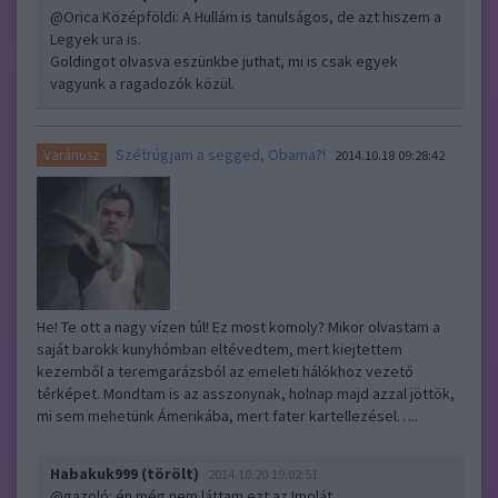
@Orica Középföldi
: A Hullám is tanulságos, de azt hiszem a
Legyek ura is.
Goldingot olvasva eszünkbe juthat, mi is csak egyek
vagyunk a ragadozók közül.
Szétrúgjam a segged, Obama?!
Varánusz
2014.10.18 09:28:42
He! Te ott a nagy vízen túl! Ez most komoly? Mikor olvastam a
saját barokk kunyhómban eltévedtem, mert kiejtettem
kezemből a teremgarázsból az emeleti hálókhoz vezető
térképet. Mondtam is az asszonynak, holnap majd azzal jöttök,
mi sem mehetünk Ámerikába, mert fater kartellezésel…..
Habakuk999 (törölt)
2014.10.20 19:02:51
@gazoló
: én még nem láttam ezt az Imolát.