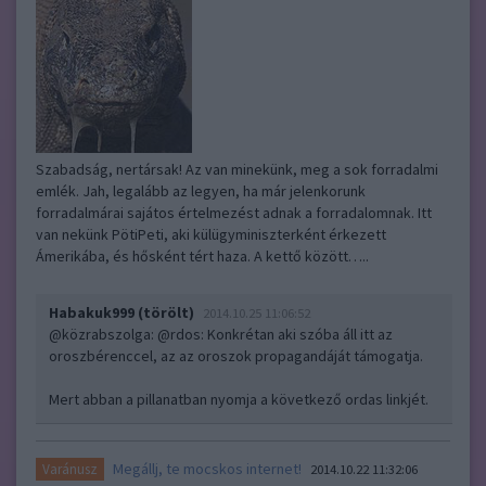
Szabadság, nertársak! Az van minekünk, meg a sok forradalmi
emlék. Jah, legalább az legyen, ha már jelenkorunk
forradalmárai sajátos értelmezést adnak a forradalomnak. Itt
van nekünk PötiPeti, aki külügyminiszterként érkezett
Ámerikába, és hősként tért haza. A kettő között…..
Habakuk999 (törölt)
2014.10.25 11:06:52
@közrabszolga
:
@rdos
: Konkrétan aki szóba áll itt az
oroszbérenccel, az az oroszok propagandáját támogatja.
Mert abban a pillanatban nyomja a következő ordas linkjét.
Megállj, te mocskos internet!
Varánusz
2014.10.22 11:32:06