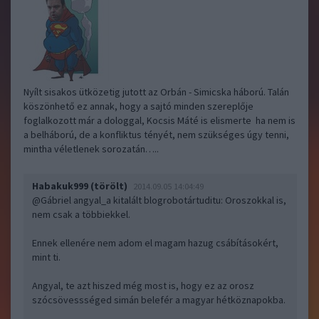
Nyílt sisakos ütközetig jutott az Orbán - Simicska háború. Talán
köszönhető ez annak, hogy a sajtó minden szereplője
foglalkozott már a dologgal, Kocsis Máté is elismerte ha nem is
a belháború, de a konfliktus tényét, nem szükséges úgy tenni,
mintha véletlenek sorozatán…..
Habakuk999 (törölt)
2014.09.05 14:04:49
@Gábriel angyal_a kitalált blogrobotártuditu
: Oroszokkal is,
nem csak a többiekkel.
Ennek ellenére nem adom el magam hazug csábításokért,
mint ti.
Angyal, te azt hiszed még most is, hogy ez az orosz
szócsövessséged simán belefér a magyar hétköznapokba.