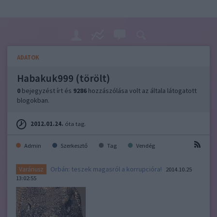
ADATOK
Habakuk999 (törölt)
0
bejegyzést írt és
9286
hozzászólása volt az általa látogatott
blogokban.
2012.01.24.
óta tag.
Admin
Szerkesztő
Tag
Vendég
Orbán: teszek magasról a korrupcióra!
Varánusz
2014.10.25
13:02:55