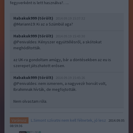
fegyverként is lett használva?…..
Habakuk999 (törölt)
2014.09.19 15:37:32
@Mariann19
: Ki az a Szümbül aga?
Habakuk999 (törölt)
2014.09.19 15:43:30
@Penivaldes
: Kényszer együttélésről, a skótokat
meghódították.
az UK-ra gondoltam amúgy, bár a döntésekben az eu is
szerepet játszhatott erősen.
Habakuk999 (törölt)
2014.09.19 15:45:26
@Penivaldes
: nem ismerem, a nagyvezír horvát volt,
Ibrahimnak hívták, de megfojtották.
Nem olvastam róla.
L.Simont szívatni nem kell félnetek, jó lesz
Varánusz
2014.09.05
08:59:36