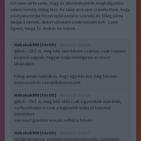
Azt nem várta senki, hogy az alkotmánybírók meghallgatása
valami komoly dolog lesz. De talán arra sem számítottunk, hogy
a kutyakomédia főszereplői ennyire szervilis és főleg néma
lakájai a nernek, akiket időnként szinkronizálni kell. Czine
Ágnes, Varga Zs. András és Sulyok…..
Habakuk999 (törölt)
2014.09.23 19:45:38
@Boli – Ch.T. is, meg hát!
: nem kérem számon, csak roppant
kiváncsi vagyok, hogyan tudja feldolgozni az orosz-
lakájságot.
Főleg annak tudatában, hogy egy-két éve még bőszen
komcsizott és szovjetbérencezett.
Habakuk999 (törölt)
2014.09.23 20:20:29
@Boli – Ch.T. is, meg hát!
: idén csak a gyerekek nyaraltak,
sorfesztivalon is csak a legkisebb leányzó képvisel
bennünket.
van most gondom evezés nélkül is bőven.
Habakuk999 (törölt)
2014.09.23 20:48:37
@Gábriel angyal_a kitalált blogrobotártuditu
: Szerintem