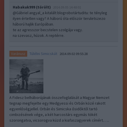
Habakuk999 (törölt)
2014.09.05 14:48:01
@Gábriel angyal_a kitalált blogrobotártuditu
: te tényleg
ilyen értetlen vagy? A háború óta először teruletszezo
háború hajlik Európában.
te az agresszor becstelen szolgája vagy.
na szevasz, húzok. A reptérre.
Túlélni Simicskát
Varánusz
2014.09.02 09:55:28
A Fidesz belháborújának összefoglalását a Magyar Nemzet
tegnap megfejelte egy Medgyessi és Orbán közé rakott
egyenlőségjellel. Orbán és Simicska ősidőktől tartó
cimbizésének vége, a két harcostárs egymás tökét
szorongatva, vicsorogva küzd a kiafaszagyerek címért.…..