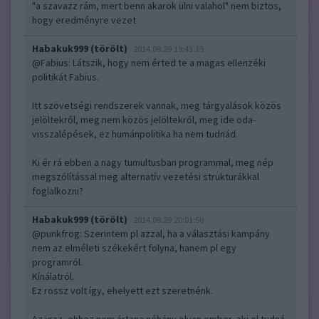
"a szavazz rám, mert benn akarok ülni valahol" nem biztos,
hogy eredményre vezet
Habakuk999 (törölt)
2014.09.29 19:43:19
@Fabius
: Látszik, hogy nem érted te a magas ellenzéki
politikát Fabius.
Itt szövetségi rendszerek vannak, meg tárgyalások közös
jelöltekről, meg nem közös jelöltekről, meg ide oda-
visszalépések, ez humánpolitika ha nem tudnád.
Ki ér rá ebben a nagy tumultusban programmal, meg nép
megszólítással meg alternatív vezetési strukturákkal
foglalkozni?
Habakuk999 (törölt)
2014.09.29 20:01:50
@punkfrog
: Szerintem pl azzal, ha a választási kampány
nem az elméleti székekért folyna, hanem pl egy
programról.
Kínálatról.
Ez rossz volt így, ehelyett ezt szeretnénk.