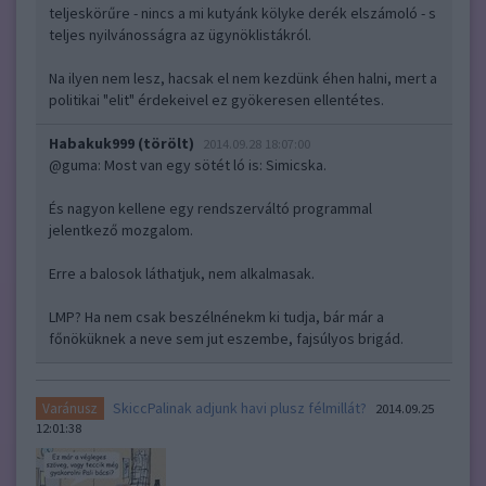
teljeskörűre - nincs a mi kutyánk kölyke derék elszámoló - s
teljes nyilvánosságra az ügynöklistákról.
Na ilyen nem lesz, hacsak el nem kezdünk éhen halni, mert a
politikai "elit" érdekeivel ez gyökeresen ellentétes.
Habakuk999 (törölt)
2014.09.28 18:07:00
@guma
: Most van egy sötét ló is: Simicska.
És nagyon kellene egy rendszerváltó programmal
jelentkező mozgalom.
Erre a balosok láthatjuk, nem alkalmasak.
LMP? Ha nem csak beszélnénekm ki tudja, bár már a
főnöküknek a neve sem jut eszembe, fajsúlyos brigád.
SkiccPalinak adjunk havi plusz félmillát?
Varánusz
2014.09.25
12:01:38