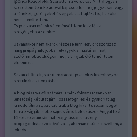
@Orica Középföldi
: Szerettem a verseket. Mint ahogyan
szerettem Jenőke adóval kapcsolatos megjegyzéseit vagy
a réneket, görényeket és egyéb állatfajtákat is, ha soha
nem is említettem.
És jó olvasni mások véleményét. Nem lesz tőlük
szegényebb az ember.
Ugyanakkor nem akarok részese lenni egy oroszország
hangja újságnak, jobban elvagyok a mustáraimmal,
szőlőimmel, zöldségeimmel, s a rajtuk élő töméntelen
élőlénnyel.
Sokan eltűntek, s az itt maradott józanok is kisebbségbe
szorulnak a zajongásban.
A blog résztvevői számára ismét - folyamatosan - van
lehetőség két utat járni, összefogni és és gyakorlatilag
kimoderálni azt, azokat, akik a blog kívánt szellemiségét
tönkre vágják - ebbe sajnos én is belecsúszok Angyal felé
túlzott toleranciámmal - vagy lassan csak egy
propagandista szócsővé válik, ahonnan eltűnik a szellem, a
jókedv.