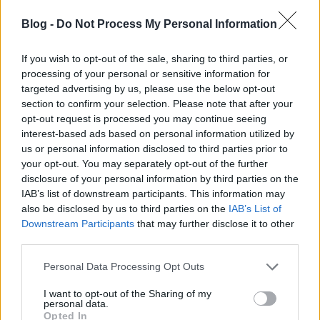
ellenzékinek nevezett csoportocska híveként, még nem
kell örülnöm a 2/3-nak.
Blog -
Do Not Process My Personal Information
Meggyőződésem ellenére mentem el szavazni pusztán
csak azért, nehogy megismétlődjön a kétharmad. kevés
If you wish to opt-out of the sale, sharing to third parties, or
voltam, mint a borravaló.
processing of your personal or sensitive information for
targeted advertising by us, please use the below opt-out
Nem ártana fölébredni az álomvilágból: a négy év ellenzéki
section to confirm your selection. Please note that after your
tevékenysége egyenlő a nullával, az ország nem kér
opt-out request is processed you may continue seeing
belőle, most jön a harmadik egyértelmű bizonyíték.
interest-based ads based on personal information utilized by
us or personal information disclosed to third parties prior to
Ebből nem tanulni ugyanolyan stupidság, mint a narancs
your opt-out. You may separately opt-out of the further
gyalogok vakhite.
disclosure of your personal information by third parties on the
IAB’s list of downstream participants. This information may
Habakuk999 (törölt)
2014.08.20 23:13:27
also be disclosed by us to third parties on the
IAB’s List of
@Oxica
: A hitedet én, a hitetlen tisztelem.
Downstream Participants
that may further disclose it to other
third parties.
A dk arra készül, amire akar, tőlem készülhet 2998-ra is.
Csak ez picit sovánka akcióterv egy magát komoly politikai
Please note that this website/app uses one or more Google
Personal Data Processing Opt Outs
tényezőként aposztrofáló párttól.
services and may gather and store information including but
not limited to your visit or usage behaviour. You may click to
I want to opt-out of the Sharing of my
A magamfajta eccerű elme úgy gondolná, nem melegedni
personal data.
grant or deny consent to Google and its third-party tags to
járnak a képviselői különböző épületekbe, hanem ellenzéki
Opted In