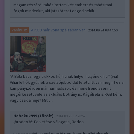
Magam részéről tahósítottam két embert és tahósítani
fogok mindenkit, aki játszóteret enged nekik.
A KGB már Vona spájzában van
Varánusz
2014.09.24 08:47:50
"A Béla bácsi egy trükkös fiú,hiúnak hülye, hülyének hiú." (via)
Viharfelhők gyűlnek a szélsőjobboldal felett. Itt van megint ez a
kampányizé idén már harmadszor, és menetrend szerint
megérkezett vele az aktuális botrány is: KágéBéla is KGB kém,
vagy csak a neje? Mit…..
Habakuk999 (törölt)
2014.09.25 12:20:57
@rodeo36
: Felvetése válogatja, Rodeo.
van az a szint, ahová nem biztos, hogy kerülni akarok,