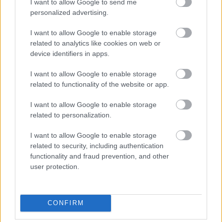
I want to allow Google to send me
@látjátok feleim szümtükkel
: tiszta szerencse, hogy
personalized advertising.
személyedben létezik még az élő Grál-lovag, a tisztesség
és a megcáfolhatatlan igazság jeles képviselője.
I want to allow Google to enable storage
related to analytics like cookies on web or
Bocsáss meg nekem, hogy nem tudom tovább elviselni
device identifiers in apps.
nagy tekintélyű méltóságod fényességét.
I want to allow Google to enable storage
Csak tudnám, mi a fenéről anekdótázott pl Hofi Géza, ha
related to functionality of the website or app.
nálunk ennyire fejlett öntudattal rendelkeztek az emberek,
mint pl te.
I want to allow Google to enable storage
related to personalization.
Csak tudnám, hogy miért volt nálunk a bányában a
legnagyobb és megoldhatatlan probléma a sín és bélésfa
I want to allow Google to enable storage
hiány.
related to security, including authentication
Amikor az anyagosztály mindig pontosan a tervek dupláját
rendelte.
functionality and fraud prevention, and other
user protection.
csak tudnám, miért fizettünk ki a hétvégi gmk-s munkákért
kétszer annyi pénzt, mint a hivatalos műszakokért.
CONFIRM
sorolhatnám, de neked abszolút fölösleges.