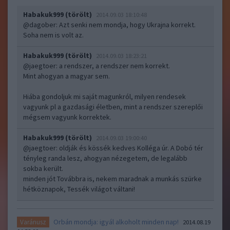
Habakuk999 (törölt)
2014.09.03 18:10:48
@dagober
: Azt senki nem mondja, hogy Ukrajna korrekt.
Soha nem is volt az.
Habakuk999 (törölt)
2014.09.03 18:23:21
@jaegtoer
: a rendszer, a rendszer nem korrekt.
Mint ahogyan a magyar sem.
Hiába gondoljuk mi saját magunkról, milyen rendesek
vagyunk pl a gazdasági életben, mint a rendszer szereplői
mégsem vagyunk korrektek.
Habakuk999 (törölt)
2014.09.03 19:00:40
@jaegtoer
: oldják és kössék kedves Kolléga úr. A Dobó tér
tényleg randa lesz, ahogyan nézegetem, de legalább
sokba került.
minden jót Továbbra is, nekem maradnak a munkás szürke
hétköznapok, Tessék világot váltani!
Orbán mondja: igyál alkoholt minden nap!
Varánusz
2014.08.19