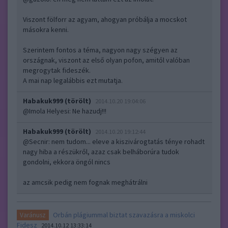
Viszont fölforr az agyam, ahogyan próbálja a mocskot
másokra kenni.
Szerintem fontos a téma, nagyon nagy szégyen az
országnak, viszont az első olyan pofon, amitől valóban
megrogytak fideszék.
A mai nap legalábbis ezt mutatja.
Habakuk999 (törölt)
2014.10.20 19:04:06
@Imola Helyesi
: Ne hazudj!!!
Habakuk999 (törölt)
2014.10.20 19:12:44
@Secnir
: nem tudom... eleve a kiszivárogtatás ténye rohadt
nagy hiba a részükről, azaz csak belháborúra tudok
gondolni, ekkora öngól nincs
az amcsik pedig nem fognak meghátrálni
Orbán plágiummal biztat szavazásra a miskolci
Varánusz
Fidesz
2014.10.12 13:33:14