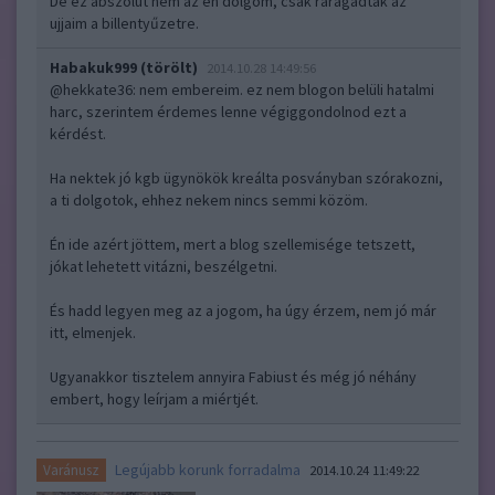
De ez abszolút nem az én dolgom, csak ráragadtak az
ujjaim a billentyűzetre.
Habakuk999 (törölt)
2014.10.28 14:49:56
@hekkate36
: nem embereim. ez nem blogon belüli hatalmi
harc, szerintem érdemes lenne végiggondolnod ezt a
kérdést.
Ha nektek jó kgb ügynökök kreálta posványban szórakozni,
a ti dolgotok, ehhez nekem nincs semmi közöm.
Én ide azért jöttem, mert a blog szellemisége tetszett,
jókat lehetett vitázni, beszélgetni.
És hadd legyen meg az a jogom, ha úgy érzem, nem jó már
itt, elmenjek.
Ugyanakkor tisztelem annyira Fabiust és még jó néhány
embert, hogy leírjam a miértjét.
Legújabb korunk forradalma
Varánusz
2014.10.24 11:49:22