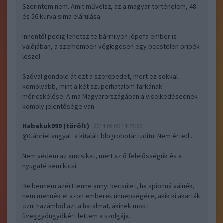
Szerintem nem. Amit művelsz, az a magyar történelem, 48
és 56 kurva sima elárulása.
Innentől pedig lehetsz te bármilyen jópofa ember is
valójában, a szememben véglegesen egy becstelen pribék
leszel.
Szóval gondold át ezt a szerepedet, mert ez sokkal
komolyabb, mint a két szuperhatalom farkának
méricskélése. A ma Magyarországában a viselkedésednek
komoly jelentősége van.
Habakuk999 (törölt)
2014.09.05 14:23:20
@Gábriel angyal_a kitalált blogrobotártuditu
: Nem érted...
Nem védem az amcsikat, mert az ő felelősségük és a
nyugaté sem kicsi.
De bennem azért lenne annyi becsület, ha spionná válnék,
nem mennék el azon emberek ünnepségére, akik ki akarták
űzni hazámból azt a hatalmat, akinek most
üveggyöngyökért lettem a szolgája.