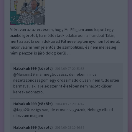
Miért van az az érzésem, hogy Mr. Pálgium anno kapott egy
biankó ígéretet, ha méltóztatik eltakarodni a francba? Talán,
mert az azóta sem doktorált Pál neve lépten nyomon fölmerül,
mikor valami nem jelentős de szimbolikus, és nem mellesleg
némi pénzzel is járó dolog kerül…..
Habakuk999 (törölt)
2014.09.27 20:53:55
@Mariann19
: már megbocsáss, de nekem nincs
nezetazonossagom egy oroszimado olvasni nem tudo isten
barmaval, aki a jelek szerint életében nem hallott külker
kereskedohazrol.
Habakuk999 (törölt)
2014.09.27 20:56:42
@taga20
: ez igy van, de erosen vigyázok, Nehogy elbizd-
elbizzam magam
Habakuk999 (törölt)
2014.09.28 10:46:38