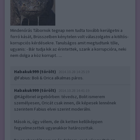
Mindenórás Tábornok tegnap nem tudta tovább kerülgetni a
forró kását, Brüsszelben kénytelen volt válaszolgatni a kitiltós-
korrupciós kérdésekre. Tanulságos amit megtudtunk tőle,
ugyanis: - Bár tudja kik az érintettek, szarik a korrupcióra, neki
nem dolga a köz korrupt…..
Habakuk999 (törölt)
2014.10.28 14:25:19
@Fabius
: Boli & Orica alkalmas páros.
Habakuk999 (törölt)
2014.10.28 14:41:19
@Kágébriel ürgebőrben
: tévedsz, Bolit ismerem
személyesen, Oricát csak innen, ők képesek lennének
szerintem Fabius elvei szerint moderálni.
Mások is, úgy vélem, de ők ketten kellőképpen
fegyelmezettek ugyanakkor határozottak.