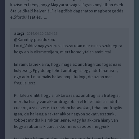
közismert tény, hogy Magyarország világviszonylatban évek
óta „előkelő helyen áll” a legtöbb daganatos megbetegedés
előfordulását és…..
alagi
2014.04.10 02:34:15
@Karinthy-paradoxon
:
Lord_Valdez nagyszeru valaszai utan mar nincs szukseg ra
hogy en is elismeteljem, miert komolytalan amit irtal.
En ramutatnek arra, hogy maga az antifragilitas fogalma is
hulyeseg. Egy dolog lehet antifragilis egy adott hatasra,
egy adott maximalis hatas-amplitudoig, de aztan mar
fragilis lesz.
Pl. Taleb emliti hogy a raktarozas az antifragilis strategia,
mert ha hiany van akkor dragabban el lehet adni az adott
cuccot, azaz szereti a random hatasokat, tehat antifragilis.
Igen, de ha leeg a raktar akkor nagyon sokat vesztunk,
tobbet mintha kis raktar lenne, vagy ha akkora hiany van
hogy a raktar is kiuurul akkor mi is csodbe megyunk.
(azaz ha a hibamodelled az hogy egy adott merteku hiany