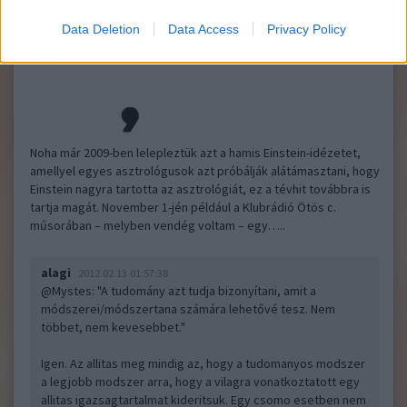
07:03:00
Data Deletion
Data Access
Privacy Policy
Noha már 2009-ben lelepleztük azt a hamis Einstein-idézetet,
amellyel egyes asztrológusok azt próbálják alátámasztani, hogy
Einstein nagyra tartotta az asztrológiát, ez a tévhit továbbra is
tartja magát. November 1-jén például a Klubrádió Ötös c.
műsorában – melyben vendég voltam – egy…..
alagi
2012.02.13 01:57:38
@Mystes
: "A tudomány azt tudja bizonyítani, amit a
módszerei/módszertana számára lehetővé tesz. Nem
többet, nem kevesebbet."
Igen. Az allitas meg mindig az, hogy a tudomanyos modszer
a legjobb modszer arra, hogy a vilagra vonatkoztatott egy
allitas igazsagtartalmat kideritsuk. Egy csomo esetben nem