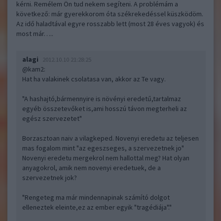
kérni. Remélem Ön tud nekem segíteni. A problémám a
következő: már gyerekkorom óta székrekedéssel küszködöm.
Az idő haladtával egyre rosszabb lett (most 28 éves vagyok) és
most már…..
alagi
2012.10.10 21:28:25
@kam2
:
Hat ha valakinek csolatasa van, akkor az Te vagy.
"A hashajtó,bármennyire is növényi eredetű,tartalmaz
egyéb összetevőket is,ami hosszú távon megterheli az
egész szervezetet"
Borzasztoan naiv a vilagkeped. Novenyi eredetu az teljesen
mas fogalom mint "az egeszseges, a szervezetnek jo"
Novenyi eredetu mergekrol nem hallottal meg? Hat olyan
anyagokrol, amik nem novenyi eredetuek, de a
szervezetnek jok?
"Rengeteg ma már mindennapinak számító dolgot
elleneztek eleinte,ez az ember egyik "tragédiája"."