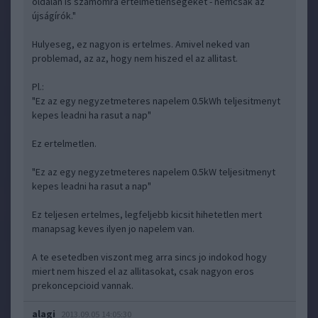
oldalán is számomra értelmetlenségeket - nemcsak az
újságírók."
Hulyeseg, ez nagyon is ertelmes. Amivel neked van
problemad, az az, hogy nem hiszed el az allitast.
Pl.:
"Ez az egy negyzetmeteres napelem 0.5kWh teljesitmenyt
kepes leadni ha rasut a nap"
Ez ertelmetlen.
"Ez az egy negyzetmeteres napelem 0.5kW teljesitmenyt
kepes leadni ha rasut a nap"
Ez teljesen ertelmes, legfeljebb kicsit hihetetlen mert
manapsag keves ilyen jo napelem van.
A te esetedben viszont meg arra sincs jo indokod hogy
miert nem hiszed el az allitasokat, csak nagyon eros
prekoncepcioid vannak.
alagi
2013.09.05 14:05:30