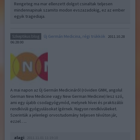
Rengeteg ma mar ellenzett dolgot csinaltak teljesen
mindennapinak szamito modon evszazadokig, ez az ember
egyik tragediaja.
Új Germán Medicina, régi trükkök
Szkeptikus blog
2011.10.28
06:28:00
A mai napon az Új Germán Medicináról (röviden GNM, angolul
German New Medicine vagy New German Medicine) lesz szó,
ami egy újabb csodagyógymód, melynek hívei és praktizálói
rendkívüli gyógyulásokat ígérnek. Nagyon rendkívülieket.
Szerintük a jelenlegi orvostudomány teljesen tévúton jár,
ezzel…..
alagi
2011.11.01 11:19:10