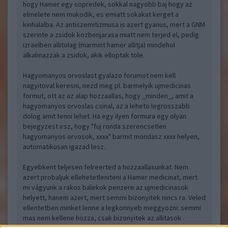
hogy Hamer egy sopredek, sokkal nagyobb baj hogy az
elmelete nem mukodik, es emiatt sokakat kerget a
kinhalalba. Az antiszemitizmusa is azert gyanus, mert a GNM
szerinte a zsidok kozbenjarasa miatt nem terjed el, pedig
izraelben allitolag (marmint hamer allitja) mindehol
alkalmazzak a zsidok, akik elloptak tole.
Hagyomanyos orvoslast gyalazo forumot nem kell
nagyitoval keresni, nezd meg pl. barmelyik ujmedicinas
formut, ott az az alap hozzaallas, hogy _minden_, amit a
hagyomanyos orvoslas csinal, az a leheto legrosszabb
dolog amit tenni lehet. Ha egy ilyen formura egy olyan
bejegyzest irsz, hogy "fuj ronda szerencsetlen
hagyomanyos orvosok, xxxx" barmit mondasz xxxx helyen,
automatikusan igazad lesz.
Egyebkent teljesen felreerted a hozzaallasunkat. Nem
azert probaljuk ellehetetleniteni a Hamer medicinat, mert
mi vágyunk a rakos balekok penzere az ujmedicinasok
helyett, hanem azert, mert semmi bizonyitek nincs ra. Veled
ellentetben minket lenne a legkonnyeb meggyozni: semmi
mas nem kellene hozza, csak bizonyitek az allitasok