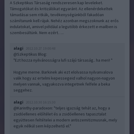
A Szkeptikus Társaság rendszeresen kap leveleket.
Támogatókat és kritizálókat egyaránt. Az ellenérdekeltek
támadásai sem ritkák, tevékenységünkből fakadóan
számítanunk kell rájuk. Nehéz azonban megszoknunk az erős
indulatokat, amivel például a legutóbb érkezett e-mailben is
szembesültünk. Nem ezért…..
alagi
2012.10.27 19:00:48
@Szkeptikus Blog
:
"Ezt hozza nyilvánosságra lufi szájú társaság.. ha meri! "
Hogyne merne. Barkinek aki ezt elolvassa nyilvanvalova
valik hogy az ertelmi kepessegeid valhol nagyon-nagyon
melyen vannak, vagyakozva integetnek felfele a beka
seggehez.
alagi
2012.10.30 16:15:30
@Karinthy-paradoxon
: "teljes igazság tehát az, hogy a
zsidóellenes előítélet és a zsidóellenes tapasztalat
együttesen feltételei a modern antiszemitizmusnak, mely
egyik nélkül sem képzelhető el."