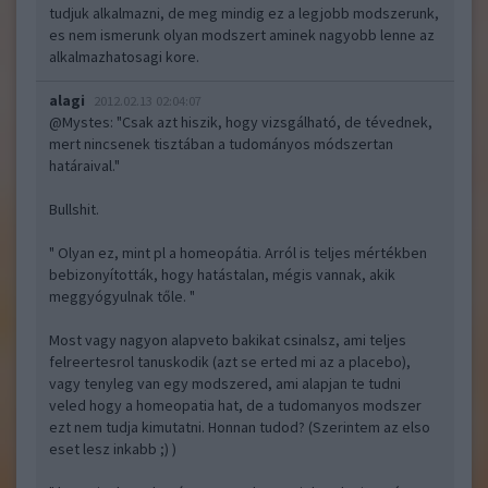
tudjuk alkalmazni, de meg mindig ez a legjobb modszerunk,
es nem ismerunk olyan modszert aminek nagyobb lenne az
alkalmazhatosagi kore.
alagi
2012.02.13 02:04:07
@Mystes
: "Csak azt hiszik, hogy vizsgálható, de tévednek,
mert nincsenek tisztában a tudományos módszertan
határaival."
Bullshit.
" Olyan ez, mint pl a homeopátia. Arról is teljes mértékben
bebizonyították, hogy hatástalan, mégis vannak, akik
meggyógyulnak tőle. "
Most vagy nagyon alapveto bakikat csinalsz, ami teljes
felreertesrol tanuskodik (azt se erted mi az a placebo),
vagy tenyleg van egy modszered, ami alapjan te tudni
veled hogy a homeopatia hat, de a tudomanyos modszer
ezt nem tudja kimutatni. Honnan tudod? (Szerintem az elso
eset lesz inkabb ;) )