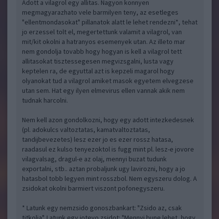
Adott a vilagrol egy allitas. Nagyon konnyen
megmagyarazhato vele barmilyen teny, az esetleges
"ellentmondasokat" pillanatok alatt le lehet rendezni*, tehat
jo erzessel tolt el, megertettunk valamit a vilagrol, van
mit/kit okolni a hatranyos esemenyek utan. Az illeto mar
nem gondolja tovabb hogy hogyan is kell a vilagrol tett
allitasokat tisztessegesen megvizsgalni, lusta vagy
keptelen ra, de egyuttal azt is kepzeli magarol hogy
olyanokat tud a vilagrol amiket masok egyetem elvegzese
utan sem. Hat egy ilyen elmevirus ellen vannak akik nem
tudnak harcolni.
Nem kell azon gondolkozni, hogy egy adott intezkedesnek
(pl. adokulcs valtoztatas, kamatvaltoztatas,
tandijbevezetes) lesz ezer jo es ezer rossz hatasa,
raadasul ez kulso tenyezoktol is fugg mint pl. lesz-e jovore
vilagvalsag, dragul-e az olaj, mennyi buzat tudunk
exportalni, stb.. aztan probaljunk ugy lavirozni, hogy a jo
hatasbol tobb legyen mint rosszbol. Nem egyszeru dolog. A
zsidokat okolni barmiert viszont pofonegyszeru.
* Latunk egy nemzsido gonoszbankart: "Zsido az, csak
titkolja". Latunk egy jotevo zsidot: "Mennyi bune lehet, hogy