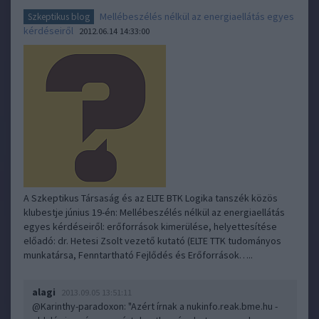
Mellébeszélés nélkül az energiaellátás egyes
Szkeptikus blog
kérdéseiről
2012.06.14 14:33:00
A Szkeptikus Társaság és az ELTE BTK Logika tanszék közös
klubestje június 19-én: Mellébeszélés nélkül az energiaellátás
egyes kérdéseiről: erőforrások kimerülése, helyettesítése
előadó: dr. Hetesi Zsolt vezető kutató (ELTE TTK tudományos
munkatársa, Fenntartható Fejlődés és Erőforrások…..
alagi
2013.09.05 13:51:11
@Karinthy-paradoxon
: "Azért írnak a nukinfo.reak.bme.hu -