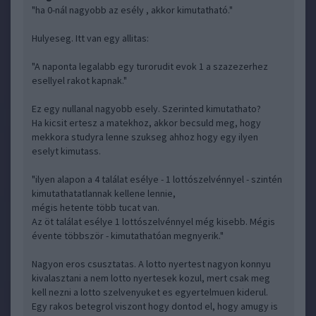
"ha 0-nál nagyobb az esély , akkor kimutatható."
Hulyeseg. Itt van egy allitas:
"A naponta legalabb egy turorudit evok 1 a szazezerhez
esellyel rakot kapnak."
Ez egy nullanal nagyobb esely. Szerinted kimutathato?
Ha kicsit ertesz a matekhoz, akkor becsuld meg, hogy
mekkora studyra lenne szukseg ahhoz hogy egy ilyen
eselyt kimutass.
"ilyen alapon a 4 találat esélye - 1 lottószelvénnyel - szintén
kimutathatatlannak kellene lennie,
mégis hetente több tucat van.
Az öt találat esélye 1 lottószelvénnyel még kisebb. Mégis
évente többször - kimutathatóan megnyerik."
Nagyon eros csusztatas. A lotto nyertest nagyon konnyu
kivalasztani a nem lotto nyertesek kozul, mert csak meg
kell nezni a lotto szelvenyuket es egyertelmuen kiderul.
Egy rakos betegrol viszont hogy dontod el, hogy amugy is