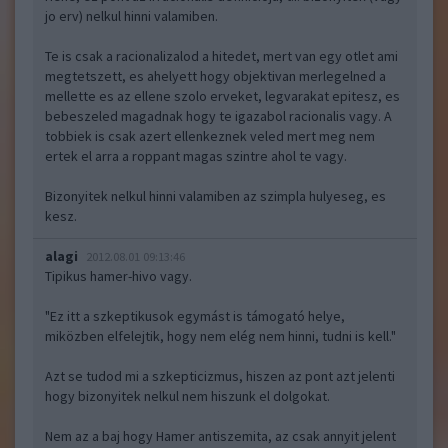
jo erv) nelkul hinni valamiben.
Te is csak a racionalizalod a hitedet, mert van egy otlet ami
megtetszett, es ahelyett hogy objektivan merlegelned a
mellette es az ellene szolo erveket, legvarakat epitesz, es
bebeszeled magadnak hogy te igazabol racionalis vagy. A
tobbiek is csak azert ellenkeznek veled mert meg nem
ertek el arra a roppant magas szintre ahol te vagy.
Bizonyitek nelkul hinni valamiben az szimpla hulyeseg, es
kesz.
alagi
2012.08.01 09:13:46
Tipikus hamer-hivo vagy.
"Ez itt a szkeptikusok egymást is támogató helye,
miközben elfelejtik, hogy nem elég nem hinni, tudni is kell."
Azt se tudod mi a szkepticizmus, hiszen az pont azt jelenti
hogy bizonyitek nelkul nem hiszunk el dolgokat.
Nem az a baj hogy Hamer antiszemita, az csak annyit jelent