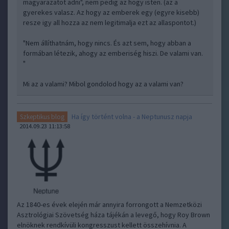
magyarazatot adni", nem pedig az hogy isten. (az a
gyerekes valasz. Az hogy az emberek egy (egyre kisebb)
resze igy all hozza az nem legitimalja ezt az allaspontot.)
"Nem állíthatnám, hogy nincs. És azt sem, hogy abban a
formában létezik, ahogy az emberiség hiszi. De valami van.
"
Mi az a valami? Mibol gondolod hogy az a valami van?
Ha így történt volna - a Neptunusz napja
Szkeptikus blog
2014.09.23 11:13:58
Az 1840-es évek elején már annyira forrongott a Nemzetközi
Asztrológiai Szövetség háza tájékán a levegő, hogy Roy Brown
elnöknek rendkívüli kongresszust kellett összehívnia. A