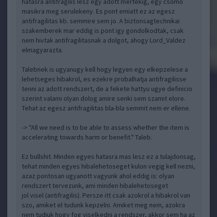
hatasra antifragilis lesz egy adott mertekig, egy csomo
masikra meg serulekeny. Es pont emiatt ez az egesz
antifragilitas kb. semmire sem jo. A biztonsagtechnikai
szakemberek mar eddig is pont igy gondolkodtak, csak
nem hivtak antifragilitasnak a dolgot, ahogy Lord_Valdez
elmagyarazta.
Talebnek is ugyanugy kell hogy legyen egy elkepzelese a
lehetseges hibakrol, es ezekre probalhatja antifragilisse
tenni az adott rendszert, de a fekete hattyu ugye definicio
szerint valami olyan dolog amire senki sem szamit elore.
Tehat az egesz antifragilitas bla-bla semmit nem er ellene.
-> "All we need is to be able to assess whether the item is
accelerating towards harm or benefit." Taleb.
Ez bullshit. Minden egyes hatasra mas lesz ez a tulajdonsag,
tehat minden egyes hibalehetoseget kulon vegig kell nezni,
azaz pontosan ugyanott vagyunk ahol eddig is: olyan
rendszert tervezunk, ami minden hibalehetoseget
jol visel (antifragilis). Persze itt csak azokrol a hibakrol van
szo, amiket el tudunk kepzelni. Amiket meg nem, azokra
nem tudjuk hogy fog viselkedni a rendszer, akkor sem ha az