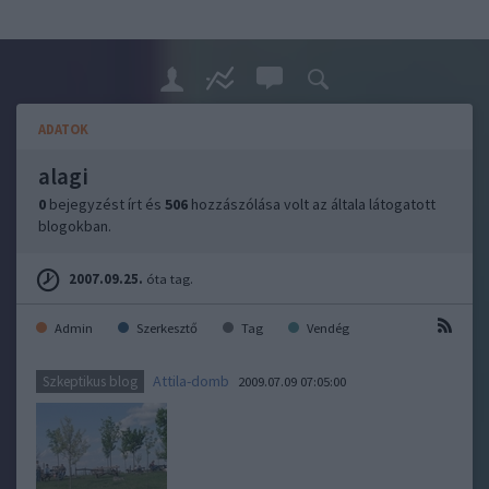
ADATOK
alagi
0
bejegyzést írt és
506
hozzászólása volt az általa látogatott
blogokban.
2007.09.25.
óta tag.
Admin
Szerkesztő
Tag
Vendég
Attila-domb
Szkeptikus blog
2009.07.09 07:05:00