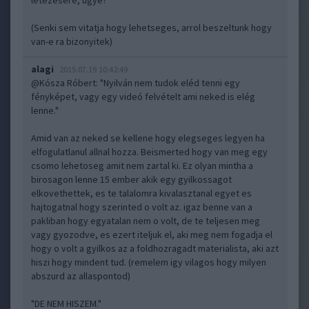
letezesere, ugye?
(Senki sem vitatja hogy lehetseges, arrol beszeltunk hogy
van-e ra bizonyitek)
alagi
2015.07.19 10:42:49
@Kósza Róbert
: "Nyilván nem tudok eléd tenni egy
fényképet, vagy egy videó felvételt ami neked is elég
lenne."
Amid van az neked se kellene hogy elegseges legyen ha
elfogulatlanul allnal hozza. Beismerted hogy van meg egy
csomo lehetoseg amit nem zartal ki. Ez olyan mintha a
birosagon lenne 15 ember akik egy gyilkossagot
elkovethettek, es te talalomra kivalasztanal egyet es
hajtogatnal hogy szerinted o volt az. igaz benne van a
pakliban hogy egyatalan nem o volt, de te teljesen meg
vagy gyozodve, es ezert iteljuk el, aki meg nem fogadja el
hogy o volt a gyilkos az a foldhozragadt materialista, aki azt
hiszi hogy mindent tud. (remelem igy vilagos hogy milyen
abszurd az allaspontod)
"DE NEM HISZEM."