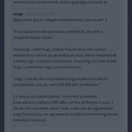
termeszetes teakeverek zombi apokalipszist indit el.
alagi
2014.04.17 16:37:43
@giacomo gesso
: Megint elfelejtetted a jelszavad? :)
"A kockázat emelkedésének a mértékét, de nem a
meglétét lehet vitatni. "
Hulyeseg. Lehet hogy a labor helyen levo mocsarban
mutalodott volna ki az apokalipszis-baci. Mivel felepitettuk
a labort, igy csokkent a kockazat. Azaz meg azt sem tuduk
hogy csokkent-e vagy nott a kockazat.
"vagy 3 darab réti rütyümkében ugyanakkora eséllyel
mutálódnak a bacik, mint 300 000 000 sertésben? "
Ez sem jo osszehasonlitas. Szerinted az emberi
beavatkozas nelkul a 300 millio sertes elohelyen 3 azaz 3
darab reti rutyumke none? nem, valoszinu kb ugyanolyan
nagy biomassza, es ugyanannyi esellyel jelenne meg benne
barmilyen mutacio.