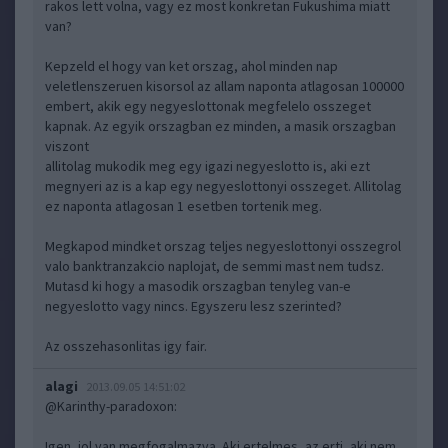
rakos lett volna, vagy ez most konkretan Fukushima miatt
van?
Kepzeld el hogy van ket orszag, ahol minden nap
veletlenszeruen kisorsol az allam naponta atlagosan 100000
embert, akik egy negyeslottonak megfelelo osszeget
kapnak. Az egyik orszagban ez minden, a masik orszagban
viszont
allitolag mukodik meg egy igazi negyeslotto is, aki ezt
megnyeri az is a kap egy negyeslottonyi osszeget. Allitolag
ez naponta atlagosan 1 esetben tortenik meg.
Megkapod mindket orszag teljes negyeslottonyi osszegrol
valo banktranzakcio naplojat, de semmi mast nem tudsz.
Mutasd ki hogy a masodik orszagban tenyleg van-e
negyeslotto vagy nincs. Egyszeru lesz szerinted?
Az osszehasonlitas igy fair.
alagi
2013.09.05 14:51:02
@Karinthy-paradoxon
:
Igen, jol van megfogalmazva. Aki ertelmes, az erti, aki nem,