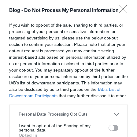
mellett.
Blog -
Do Not Process My Personal Information
6 elemű rabkeresztek - A készlet
Ördöglakat
2011.03.13
If you wish to opt-out of the sale, sharing to third parties, or
14:33:00
processing of your personal or sensitive information for
targeted advertising by us, please use the below opt-out
section to confirm your selection. Please note that after your
opt-out request is processed you may continue seeing
interest-based ads based on personal information utilized by
us or personal information disclosed to third parties prior to
your opt-out. You may separately opt-out of the further
Eddig már három bejegyzésben foglalkoztunk a 6 elemű
disclosure of your personal information by third parties on the
rabkeresztekkel. Az előzményeknél bemutattam néhány
IAB’s list of downstream participants. This information may
keresztet, melyekhez kedves emlékeim fűződnek. Az alapokról
also be disclosed by us to third parties on the
IAB’s List of
szóló bejegyzésben komolyabb elméleti eredményekről (is)
Downstream Participants
that may further disclose it to other
volt szó. Aztán néhány magasabb típusú játékot is…..
third parties.
alagi
Please note that this website/app uses one or more Google
2012.07.08 18:28:52
Personal Data Processing Opt Outs
@Gál Péter F.
: Epp most gyartom. :)
services and may gather and store information including but
3D printerrel nyomtatom, es kozzetennem a fileokat
not limited to your visit or usage behaviour. You may click to
I want to opt-out of the Sharing of my
personal data.
(amiket magam keszitettem), de a lista nelkul nem sok
grant or deny consent to Google and its third-party tags to
Opted In