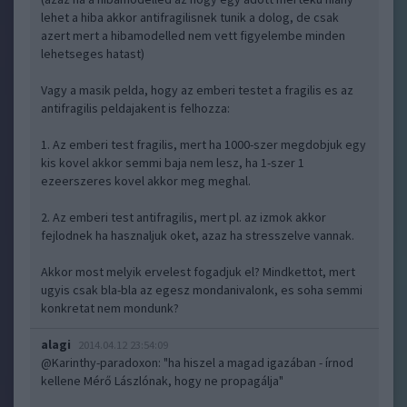
lehet a hiba akkor antifragilisnek tunik a dolog, de csak
azert mert a hibamodelled nem vett figyelembe minden
lehetseges hatast)
Vagy a masik pelda, hogy az emberi testet a fragilis es az
antifragilis peldajakent is felhozza:
1. Az emberi test fragilis, mert ha 1000-szer megdobjuk egy
kis kovel akkor semmi baja nem lesz, ha 1-szer 1
ezeerszeres kovel akkor meg meghal.
2. Az emberi test antifragilis, mert pl. az izmok akkor
fejlodnek ha hasznaljuk oket, azaz ha stresszelve vannak.
Akkor most melyik ervelest fogadjuk el? Mindkettot, mert
ugyis csak bla-bla az egesz mondanivalonk, es soha semmi
konkretat nem mondunk?
alagi
2014.04.12 23:54:09
@Karinthy-paradoxon
: "ha hiszel a magad igazában - írnod
kellene Mérő Lászlónak, hogy ne propagálja"