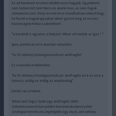
Az ad hominem erveket inkabb most hagyjuk. Egyebkent
sem tudom mit tanit Mero es akarki mas, es nem fogok
utananezni sem. Ennyi erovel en is mondhatnam neked hogy
ha hiszel a magad igazaban akkor gyozd meg az osszes
biztonsagtechnikai szakembert.
"a baciknál is ugyanez a helyzet. Akkor ott melyik az igaz ? "
Igen, pontosan erre akartam ramutatni.
"Az XY eloleny/strategia/modszer antifragilis"
Ez a mondat ertelmetlen.
"Az XY eloleny/strategia/modszer antifragilis erre es erre a
hatasra, eddig es eddig az amplitudoig"
Ennek van ertelme.
Tehat nem fogsz tudni egy antifragilis GMO-
t/atomeromuvet/tarsadalmi berendezkedest/uzleti
strategiat letrehozni, legfeljebb egy olyat, ami nehany