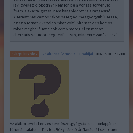
igy igyekezik jokodni?". Nem jon be a vonzas torvenye:
"Nem is akarta igazan, nem hangolodott ra a rezgesre".
Alternativ es kemos rakos beteg aki meggyogyul: "Persze,
ez az alternativ kezeles miatt volt." Alternativ es kemos
rakos meghal: "Hat a sok kemo mereg ellen mar az
alternativ se tudott segiteni" .... stb, mindenre van "valasz".
Az alternatív medicina bakijai
Szkeptikus blog
2007.05.01 12:02:00
Az alábbi levelet neves természetgyógyászunk honlapjának
fórumán találtam: Tisztelt Béky László Úr! Tanácsát szeretném