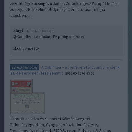
vezetőségre ácsingózó James Cofadis egész Európát bejárta
és terjesztette elméletét, mely szerint az asztrológia
krízisben…..
alagi
2015.06.15 00:31:31
@Karinthy-paradoxon
: Ez pedig a tiedre:
xkcd.com/882/
A CoD™ tea – a „fehér elefánt”, amit mindenki
Szkeptikus blog
lát, de senki nem tesz semmit
2010.05.25 07:25:00
Liktor-Busa Erika és Szendrei Kálmán Szegedi
Tudományegyetem, Gyógyszerésztudományi Kar,
Farmakognóziai Intézet, 6720 Szeged, Eötvös u. 6. Sajnos