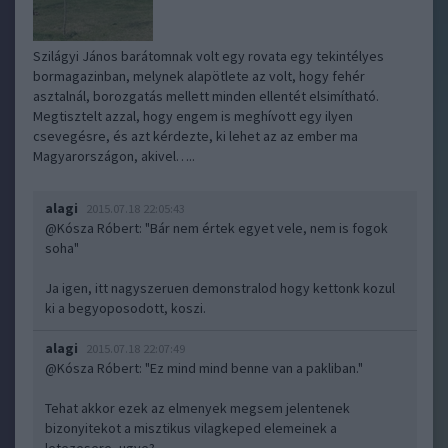
Szilágyi János barátomnak volt egy rovata egy tekintélyes
bormagazinban, melynek alapötlete az volt, hogy fehér
asztalnál, borozgatás mellett minden ellentét elsimítható.
Megtisztelt azzal, hogy engem is meghívott egy ilyen
csevegésre, és azt kérdezte, ki lehet az az ember ma
Magyarországon, akivel…..
alagi
2015.07.18 22:05:43
@Kósza Róbert
: "Bár nem értek egyet vele, nem is fogok
soha"
Ja igen, itt nagyszeruen demonstralod hogy kettonk kozul
ki a begyoposodott, koszi.
alagi
2015.07.18 22:07:49
@Kósza Róbert
: "Ez mind mind benne van a pakliban."
Tehat akkor ezek az elmenyek megsem jelentenek
bizonyitekot a misztikus vilagkeped elemeinek a