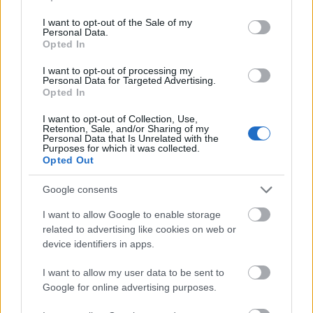
ertelme van.
use your data for below specified purposes in below Google
consent section.
I want to opt-out of the Sale of my
ez a tablazat ugyanaz, mint a konyvben? (a szamozast nem
Personal Data.
szamitva)
Opted In
alagi
I want to opt-out of processing my
2012.07.08 20:09:36
Personal Data for Targeted Advertising.
Oke, akkor azt hiszem azt a tablazatot tudom majd
Opted In
hasznalni, csak majd kell csinalnom egy fordito tablazatot. :)
I want to opt-out of Collection, Use,
alagi
2012.07.08 21:53:53
Retention, Sale, and/or Sharing of my
Personal Data that Is Unrelated with the
Itt vannak a kepek a nyomtatott hasabokrol:
Purposes for which it was collected.
Opted Out
kepfeltoltes.hu/view/120708/IMG_2014_www.kepfeltoltes.h
u_.jpg
Google consents
kepfeltoltes.hu/view/120708/IMG_2015_www.kepfeltoltes.h
I want to allow Google to enable storage
u_.jpg
related to advertising like cookies on web or
device identifiers in apps.
a hasabok szelessege 2 cm. Ha az ember nem ilyen
atlatszos muanyagbol nyomtat akkor szebb dolgok
I want to allow my user data to be sent to
keletkeznek, de valamire ezt is el kell hasznalni ha mar
Google for online advertising purposes.
megrendeltem. :)