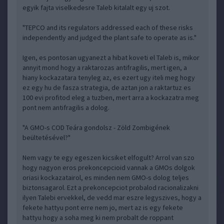
egyik fajta viselkedesre Taleb kitalalt egy uj szot.
"TEPCO and its regulators addressed each of these risks
independently and judged the plant safe to operate as is."
Igen, es pontosan ugyanezt a hibat koveti el Taleb is, mikor
annyit mond hogy a raktarozas antifragilis, mert igen, a
hiany kockazatara tenyleg az, es ezert ugy iteli meg hogy
ez egy hu de fasza strategia, de aztan jon a raktartuz es
100 evi profitod eleg a tuzben, mert arra a kockazatra meg
pont nem antifragilis a dolog.
"A GMO-s COD Teára gondolsz - Zöld Zombigének
beültetésével?"
Nem vagy te egy egeszen kicsiket elfogult? Arrol van szo
hogy nagyon eros prekoncepcioid vannak a GMOs dolgok
oriasi kockazatairol, es minden nem GMO-s dolog teljes
biztonsagarol. Ezt a prekoncepciot probalod racionalizakni
ilyen Talebi ervekkel, de vedd mar eszre legyszives, hogy a
fekete hattyu pont erre nem jo, mert az is egy fekete
hattyu hogy a soha meg ki nem probalt de roppant