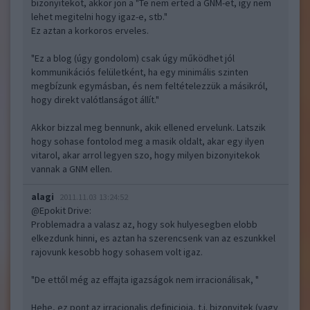
bizonyitekot, akkor jon a "Te nem erted a GNM-et, igy nem
lehet megitelni hogy igaz-e, stb."
Ez aztan a korkoros erveles.
"Ez a blog (úgy gondolom) csak úgy működhet jól
kommunikációs felületként, ha egy minimális szinten
megbízunk egymásban, és nem feltételezzük a másikról,
hogy direkt valótlanságot állít."
Akkor bizzal meg bennunk, akik ellened ervelunk. Latszik
hogy sohase fontolod meg a masik oldalt, akar egy ilyen
vitarol, akar arrol legyen szo, hogy milyen bizonyitekok
vannak a GNM ellen.
alagi
2011.11.03 13:24:52
@Epokit Drive
:
Problemadra a valasz az, hogy sok hulyesegben elobb
elkezdunk hinni, es aztan ha szerencsenk van az eszunkkel
rajovunk kesobb hogy sohasem volt igaz.
"De ettől még az effajta igazságok nem irracionálisak, "
Hehe, ez pont az irracionalis definicioja, t.i. bizonyitek (vagy