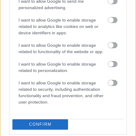
I want to allow Google to send me
personalized advertising.
Szkeptikus Klub: "Quo vadis, theoria
Szkeptikus blog
chordarum?" – a húrelmélet státusza és perspektívái
2012.02.15
I want to allow Google to enable storage
06:15:00
related to analytics like cookies on web or
device identifiers in apps.
I want to allow Google to enable storage
related to functionality of the website or app.
I want to allow Google to enable storage
2012. február 21. kedd, 18.00 Takács Gábor fizikus előadása A
related to personalization.
húrelmélet gyökerei a 60-as évek végére nyúlnak vissza.
Hogyan lett az erős kölcsönhatások leírásából TOE ("mindenség
I want to allow Google to enable storage
elmélete") jelölt? Milyen fizikai problémák motiválták története
related to security, including authentication
során és ma? Van-e eredménye a húrok pengetésének? Az…..
functionality and fraud prevention, and other
user protection.
alagi
2012.02.22 01:03:07
Hangfelvetel keszult?
CONFIRM
Einstein-levél az asztrológiáról
Szkeptikus blog
2011.11.03