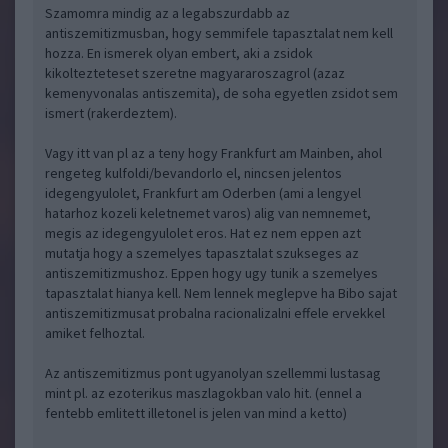
Szamomra mindig az a legabszurdabb az
antiszemitizmusban, hogy semmifele tapasztalat nem kell
hozza. En ismerek olyan embert, aki a zsidok
kikoltezteteset szeretne magyararoszagrol (azaz
kemenyvonalas antiszemita), de soha egyetlen zsidot sem
ismert (rakerdeztem).
Vagy itt van pl az a teny hogy Frankfurt am Mainben, ahol
rengeteg kulfoldi/bevandorlo el, nincsen jelentos
idegengyulolet, Frankfurt am Oderben (ami a lengyel
hatarhoz kozeli keletnemet varos) alig van nemnemet,
megis az idegengyulolet eros. Hat ez nem eppen azt
mutatja hogy a szemelyes tapasztalat szukseges az
antiszemitizmushoz. Eppen hogy ugy tunik a szemelyes
tapasztalat hianya kell. Nem lennek meglepve ha Bibo sajat
antiszemitizmusat probalna racionalizalni effele ervekkel
amiket felhoztal.
Az antiszemitizmus pont ugyanolyan szellemmi lustasag
mint pl. az ezoterikus maszlagokban valo hit. (ennel a
fentebb emlitett illetonel is jelen van mind a ketto)