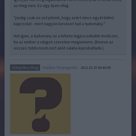
az meg nem. Ez egy ilyen vilag.
"pedig csak ez azt jelenti, hogy azért nincs egyértelmű
kapcsolat - mert nagyon keveset tud a tudomány."
Hat igen, a tudomany az a leheto legpocsekabb modszer,
ha az ember a vilagot szeretne megismerni. (Kiveve az
osszes tobbi modszert amit valaha kiprobaltunk.)
Halálos fenyegetés
Szkeptikus blog
2012.10.25 00:40:08