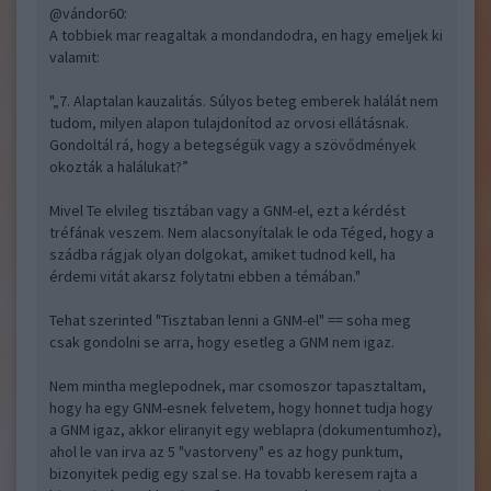
@vándor60
:
A tobbiek mar reagaltak a mondandodra, en hagy emeljek ki
valamit:
"„7. Alaptalan kauzalitás. Súlyos beteg emberek halálát nem
tudom, milyen alapon tulajdonítod az orvosi ellátásnak.
Gondoltál rá, hogy a betegségük vagy a szövődmények
okozták a halálukat?”
Mivel Te elvileg tisztában vagy a GNM-el, ezt a kérdést
tréfának veszem. Nem alacsonyítalak le oda Téged, hogy a
szádba rágjak olyan dolgokat, amiket tudnod kell, ha
érdemi vitát akarsz folytatni ebben a témában."
Tehat szerinted "Tisztaban lenni a GNM-el" == soha meg
csak gondolni se arra, hogy esetleg a GNM nem igaz.
Nem mintha meglepodnek, mar csomoszor tapasztaltam,
hogy ha egy GNM-esnek felvetem, hogy honnet tudja hogy
a GNM igaz, akkor eliranyit egy weblapra (dokumentumhoz),
ahol le van irva az 5 "vastorveny" es az hogy punktum,
bizonyitek pedig egy szal se. Ha tovabb keresem rajta a