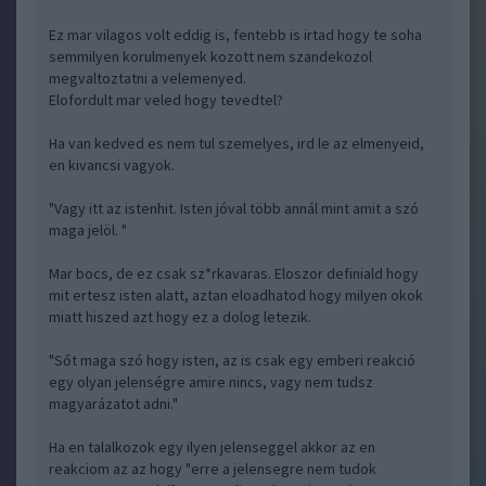
Ez mar vilagos volt eddig is, fentebb is irtad hogy te soha
semmilyen korulmenyek kozott nem szandekozol
megvaltoztatni a velemenyed.
Elofordult mar veled hogy tevedtel?
Ha van kedved es nem tul szemelyes, ird le az elmenyeid,
en kivancsi vagyok.
"Vagy itt az istenhit. Isten jóval több annál mint amit a szó
maga jelöl. "
Mar bocs, de ez csak sz*rkavaras. Eloszor definiald hogy
mit ertesz isten alatt, aztan eloadhatod hogy milyen okok
miatt hiszed azt hogy ez a dolog letezik.
"Sőt maga szó hogy isten, az is csak egy emberi reakció
egy olyan jelenségre amire nincs, vagy nem tudsz
magyarázatot adni."
Ha en talalkozok egy ilyen jelenseggel akkor az en
reakciom az az hogy "erre a jelensegre nem tudok