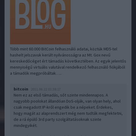
Több mint 60.000 BitCoin felhasználó adatai, köztük MD5-tel
hashelt jelszavuk került nyilvánosságra az Mt. Gox nevű
kereskedőcéget ért támadás következtében. Az egyik jelentős
mennyiségű virtuális valutával rendelkező felhasználó fiókjából
a támadók megpróbáltak…..
bitcoin
2011.06.22 01:38:17
Nem ez az első támadás, sőt szinte mindennapos. A
nagyobb poolokat állandóan DoS-olják, van olyan hely, ahol
csak megadott IP-kről engedik be a népeket. Érdekes,
hogy magát az alaprendszert még nem tudták megfektetni,
de a rá épülő 3rd party szolgáltatásoknak szinte
mindegyikét.