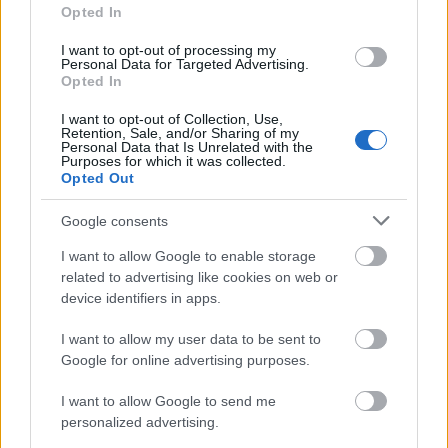
Opted In
Röviden válaszolva: általában nem, ráadásul egyre
kevésbé.Voltak olyan idők, amikor nagyon megérte, de azok
I want to opt-out of processing my
már elmúltak, és nem is jönnek vissza. Itt van egy elég jól
Personal Data for Targeted Advertising.
eldugott táblázat a kezdetekről. Jól látható, hogy a 2009-es
Opted In
évet egy, az átlagosnál csak kicsivel…..
I want to opt-out of Collection, Use,
Retention, Sale, and/or Sharing of my
Personal Data that Is Unrelated with the
Purposes for which it was collected.
Poolok teljesítményének
bitcoin - az új digitális fizetőeszköz
Opted Out
összehasonlítása
2011.06.16 04:26:00
Google consents
I want to allow Google to enable storage
related to advertising like cookies on web or
device identifiers in apps.
I want to allow my user data to be sent to
Google for online advertising purposes.
Nem ezzel akartam kezdeni, de a tegnapi difficulty-váltás
aktualitást adott egy olyan témának, ami leginkább a gyakorló
I want to allow Google to send me
bányászokat érdekelheti. A nehézségi szint 800 ezer fölé
personalized advertising.
emelkedése után nyolc órán keresztül figyeltem és naplóztam