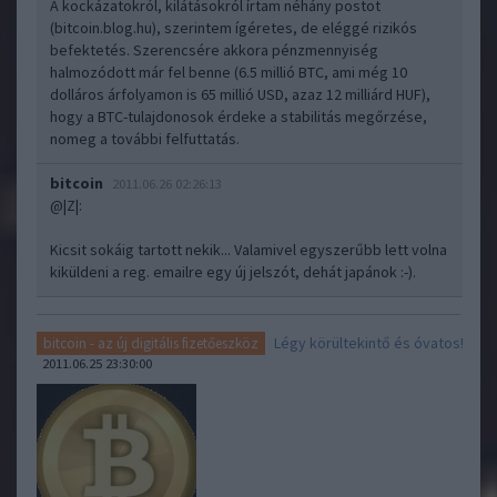
A kockázatokról, kilátásokról írtam néhány postot
(
bitcoin.blog.hu)
, szerintem ígéretes, de eléggé rizikós
befektetés. Szerencsére akkora pénzmennyiség
halmozódott már fel benne (6.5 millió BTC, ami még 10
dolláros árfolyamon is 65 millió USD, azaz 12 milliárd HUF),
hogy a BTC-tulajdonosok érdeke a stabilitás megőrzése,
nomeg a további felfuttatás.
bitcoin
2011.06.26 02:26:13
@|Z|
:
Kicsit sokáig tartott nekik... Valamivel egyszerűbb lett volna
kiküldeni a reg. emailre egy új jelszót, dehát japánok :-).
Légy körültekintő és óvatos!
bitcoin - az új digitális fizetőeszköz
2011.06.25 23:30:00