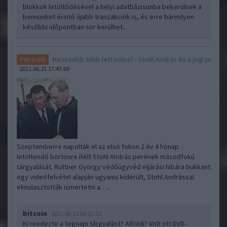
blokkok letöltődésével a helyi adatbázisunba bekerülnek a
bennünket érintő újabb tranzakciók is, és erre bármilyen
későbbi időpontban sor kerülhet.
Kevesebb több lett volna? - Stohl András és a jogi pr
Petrocelli
2011.06.21 17:47:00
Szeptemberre napolták el az első fokon 2 év 4 hónap
letöltendő börtönre ítélt Stohl András perének másodfokú
tárgyalását. Ruttner György védőügyvéd eljárási hibára bukkant:
egy videófelvétel alapján ugyanis kiderült, Stohl Andrással
elmulasztották ismertetni a…..
bitcoin
2011.06.22 04:13:52
Ki rendezte a tegnapi tárgyalást? Alföldi? Volt ott DVD-