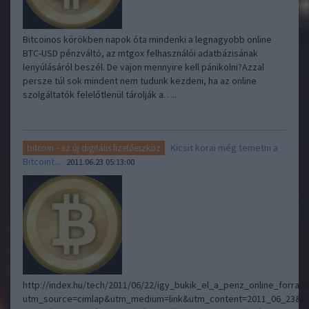
Bitcoinos körökben napok óta mindenki a legnagyobb online
BTC-USD pénzváltó, az mtgox felhasználói adatbázisának
lenyúlásáról beszél. De vajon mennyire kell pánikolni?Azzal
persze túl sok mindent nem tudunk kezdeni, ha az online
szolgáltatók felelőtlenül tárolják a…..
Kicsit korai még temetni a
bitcoin - az új digitális fizetőeszköz
Bitcoint...
2011.06.23 05:13:00
http://index.hu/tech/2011/06/22/igy_bukik_el_a_penz_online_forrad
utm_source=cimlap&utm_medium=link&utm_content=2011_06_23&u