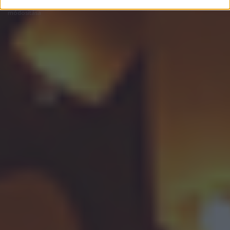
problémák
dsa
impresszum
médiaajánlat
süti beállítások
módosítása