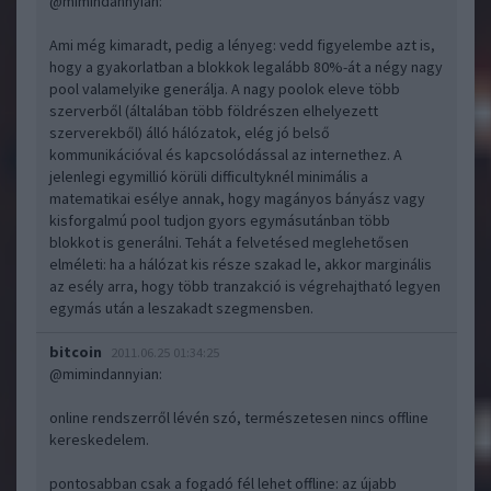
@mimindannyian
:
Ami még kimaradt, pedig a lényeg: vedd figyelembe azt is,
hogy a gyakorlatban a blokkok legalább 80%-át a négy nagy
pool valamelyike generálja. A nagy poolok eleve több
szerverből (általában több földrészen elhelyezett
szerverekből) álló hálózatok, elég jó belső
kommunikációval és kapcsolódással az internethez. A
jelenlegi egymillió körüli difficultyknél minimális a
matematikai esélye annak, hogy magányos bányász vagy
kisforgalmú pool tudjon gyors egymásutánban több
blokkot is generálni. Tehát a felvetésed meglehetősen
elméleti: ha a hálózat kis része szakad le, akkor marginális
az esély arra, hogy több tranzakció is végrehajtható legyen
egymás után a leszakadt szegmensben.
bitcoin
2011.06.25 01:34:25
@mimindannyian
:
online rendszerről lévén szó, természetesen nincs offline
kereskedelem.
pontosabban csak a fogadó fél lehet offline: az újabb