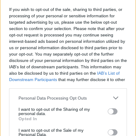
If you wish to opt-out of the sale, sharing to third parties, or
processing of your personal or sensitive information for
targeted advertising by us, please use the below opt-out
section to confirm your selection. Please note that after your
Készítettem egy egyszerű exceles kalkulátort, amiből
opt-out request is processed you may continue seeing
kiolvasható, hogy adott ütemű összteljesítmény növekedés és
interest-based ads based on personal information utilized by
adott év végi árfolyam mellett (feltételezve, hogy csak év
us or personal information disclosed to third parties prior to
végén vesszük ki a pénzt egy összegben) mekkora haszonnal
your opt-out. You may separately opt-out of the further
kecsegtet a termelés.gépteljesítmény…..
disclosure of your personal information by third parties on the
IAB’s list of downstream participants. This information may
also be disclosed by us to third parties on the
IAB’s List of
Downstream Participants
that may further disclose it to other
Megéri-e bitcoint bányászni?
bitcoin - az új digitális fizetőeszköz
third parties.
2011.06.18 02:47:00
Please note that this website/app uses one or more Google
Personal Data Processing Opt Outs
services and may gather and store information including but
not limited to your visit or usage behaviour. You may click to
I want to opt-out of the Sharing of my
personal data.
grant or deny consent to Google and its third-party tags to
Opted In
use your data for below specified purposes in below Google
consent section.
I want to opt-out of the Sale of my
Personal Data.