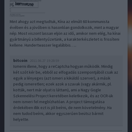
Mint ahogy azt megtudtuk, Kína az elmúlt 60 kommunista
évében és a jövőben is hasonlóan gondolkozik, mint a magyar
nép. Most viszont lassan eljön az idő, amikor nem elég, ha kínai
gyártmányú a billentyűzetünk, a karakterkészletet is frissíteni
kellene. Hundertwasser legalábbis…..
bitcoin
2011.06.27 19:28:59
Ismerni illene, hogy a reCaptcha hogyan működik. Mindig
két szót kér be, ebből az elfogadás szempontjából csak az
egyik a lényeges (azt ismeri a kiküldő szerver), a másik
pedig ismeretlen; ezek azok a szavak (vagy akármik, pl.
kották, nert már olyat is láttam), ami a Nagy Gogle
Szkennelési Project keretében keletkezik, és az OCR-ük
nem ismeri fel megbízhatóan. A project támogatása
érdekében illik ezt is jól beírni, de nem követelmény. Ha
nem tudod beírni, akkor egyszerűen beütsz bármit
helyette.