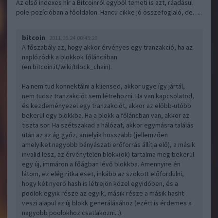
Az első indexes hír a Bitcoinról egyből temeti is azt, ráadásul
pole-pozícióban a főoldalon. Hancu cikke jó összefoglaló, de…..
bitcoin
2011.06.24 00:45:29
A főszabály az, hogy akkor érvényes egy tranzakció, ha az
naplózódik a blokkok főláncában
(
en.bitcoin.it/wiki/Block_chain)
.
Ha nem tud konnektálni a kliensed, akkor ugye így jártál,
nem tudsz tranzakciót sem létrehozni. Ha van kapcsolatod,
és kezdeményezel egy tranzakciót, akkor az előbb-utóbb
bekerül egy blokkba. Ha a blokk a főláncban van, akkor az
tiszta sor. Ha szétszakad a hálózat, akkor egymásra találás
után az az ág győz, amelyik hosszabb (jellemzően
amelyiket nagyobb bányászati erőforrás állítja elő), a másik
invalid lesz, az érvénytelen blokk(ok) tartalma meg bekerül
egy új, immáron a főágban lévő blokkba. Amennyire én
látom, ez elég ritka eset, inkább az szokott előfordulni,
hogy két nyerő hash is létrejön közel egyidőben, és a
poolok egyik része az egyik, másik része a másik hasht
veszi alapul az új blokk generálásához (ezért is érdemes a
nagyobb poolokhoz csatlakozni...).