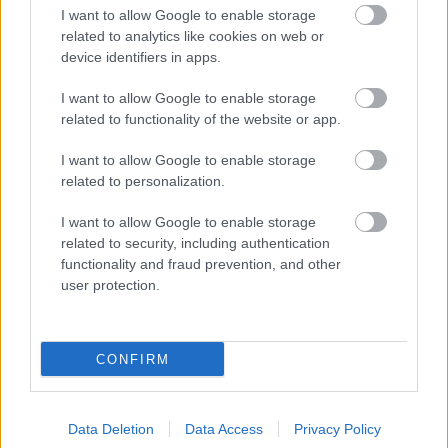
az egyes poolokat, az új blokkok…..
I want to allow Google to enable storage
related to analytics like cookies on web or
device identifiers in apps.
Beköszöntő
bitcoin - az új digitális fizetőeszköz
2011.06.12
I want to allow Google to enable storage
05:55:00
related to functionality of the website or app.
I want to allow Google to enable storage
related to personalization.
I want to allow Google to enable storage
related to security, including authentication
functionality and fraud prevention, and other
Hamarosan jönnek a témával foglalkozó írások, addig is két link:
user protection.
a magyar wikipédia bitcoin szócikke, ill. a hivatalos FAQ
szerkesztett magyar fordítása. ..
CONFIRM
Belépve többet láthatsz.
Itt beléphetsz
Data Deletion
Data Access
Privacy Policy
felhasználási feltételek
adatvédelmi tájékoztató
segítség
jogi