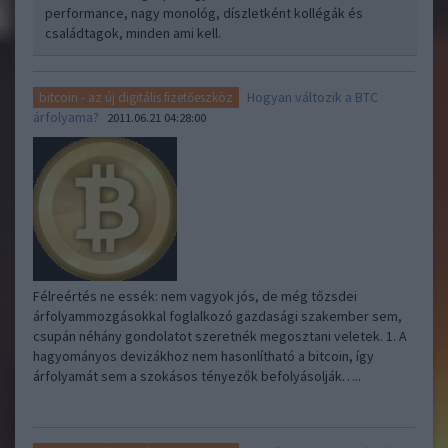
performance, nagy monológ, díszletként kollégák és
családtagok, minden ami kell.
Hogyan változik a BTC
bitcoin - az új digitális fizetőeszköz
árfolyama?
2011.06.21 04:28:00
Félreértés ne essék: nem vagyok jós, de még tőzsdei
árfolyammozgásokkal foglalkozó gazdasági szakember sem,
csupán néhány gondolatot szeretnék megosztani veletek. 1. A
hagyományos devizákhoz nem hasonlítható a bitcoin, így
árfolyamát sem a szokásos tényezők befolyásolják…..