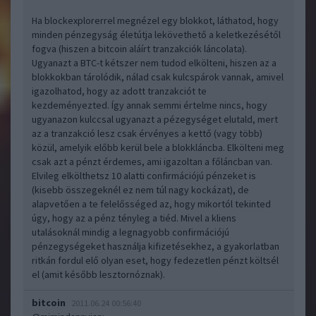
Ha blockexplorerrel megnézel egy blokkot, láthatod, hogy
minden pénzegyság életútja lekövethető a keletkezésétől
fogva (hiszen a bitcoin aláírt tranzakciók láncolata).
Ugyanazt a BTC-t kétszer nem tudod elkölteni, hiszen az a
blokkokban tárolódik, nálad csak kulcspárok vannak, amivel
igazolhatod, hogy az adott tranzakciót te
kezdeményezted. Így annak semmi értelme nincs, hogy
ugyanazon kulccsal ugyanazt a pézegységet elutald, mert
az a tranzakció lesz csak érvényes a kettő (vagy több)
közül, amelyik előbb kerül bele a blokkláncba. Elkölteni meg
csak azt a pénzt érdemes, ami igazoltan a főláncban van.
Elvileg elkölthetsz 10 alatti confirmációjú pénzeket is
(kisebb összegeknél ez nem túl nagy kockázat), de
alapvetően a te felelősséged az, hogy mikortól tekinted
úgy, hogy az a pénz tényleg a tiéd. Mivel a kliens
utalásoknál mindig a legnagyobb confirmációjú
pénzegységeket használja kifizetésekhez, a gyakorlatban
ritkán fordul elő olyan eset, hogy fedezetlen pénzt költsél
el (amit később lesztornóznak).
bitcoin
2011.06.24 00:56:40