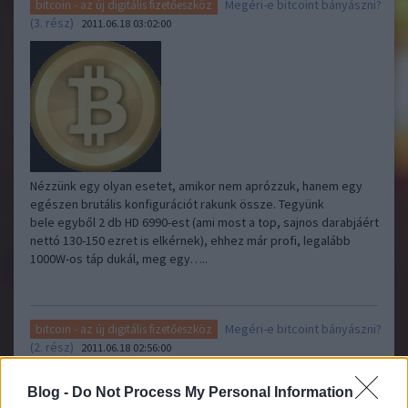
Megéri-e bitcoint bányászni?
bitcoin - az új digitális fizetőeszköz
(3. rész)
2011.06.18 03:02:00
Nézzünk egy olyan esetet, amikor nem aprózzuk, hanem egy
egészen brutális konfigurációt rakunk össze. Tegyünk
bele egyből 2 db HD 6990-est (ami most a top, sajnos darabjáért
nettó 130-150 ezret is elkérnek), ehhez már profi, legalább
1000W-os táp dukál, meg egy…..
Megéri-e bitcoint bányászni?
bitcoin - az új digitális fizetőeszköz
(2. rész)
2011.06.18 02:56:00
Blog -
Do Not Process My Personal Information