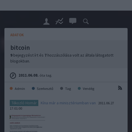
ADATOK
bitcoin
9
bejegyzést írt és
7
hozzászólása volt az általa látogatott
blogokban.
2011.06.08.
óta tag.
Admin
Szerkesztő
Tag
Vendég
Kína már a minisztériumban van
Tékozló Homár
2011.06.27
17:01:00