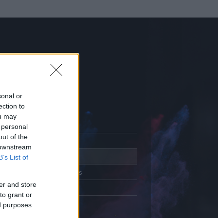
sonal or
ection to
ou may
 personal
out of the
Adatlap
 downstream
Aktivitás
B’s List of
Üzenetküldés
er and store
Kedvencek
to grant or
ed purposes