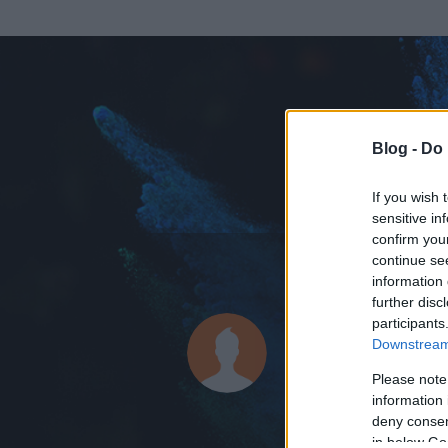
Blog -
Do 
If you wish 
sensitive in
confirm you
continue se
information 
ADATOK
further disc
participants
cicafm
Downstream 
0
bejegyzést írt
Please note
information 
2011.05.28.
ó
deny consent
in below Go