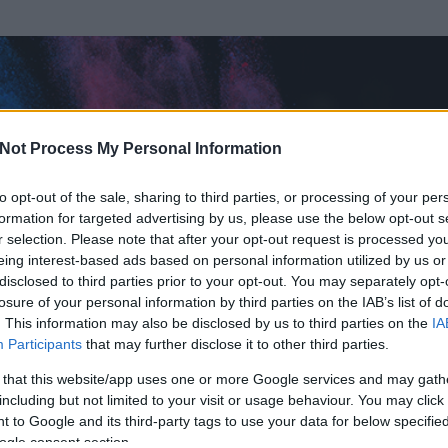
Not Process My Personal Information
to opt-out of the sale, sharing to third parties, or processing of your per
formation for targeted advertising by us, please use the below opt-out s
r selection. Please note that after your opt-out request is processed y
eing interest-based ads based on personal information utilized by us or
disclosed to third parties prior to your opt-out. You may separately opt-
losure of your personal information by third parties on the IAB’s list of
. This information may also be disclosed by us to third parties on the
IA
Participants
that may further disclose it to other third parties.
 és
2
hozzászólása volt az általa látogatott blogokban.
 that this website/app uses one or more Google services and may gath
including but not limited to your visit or usage behaviour. You may click 
ta tag.
 to Google and its third-party tags to use your data for below specifi
ogle consent section.