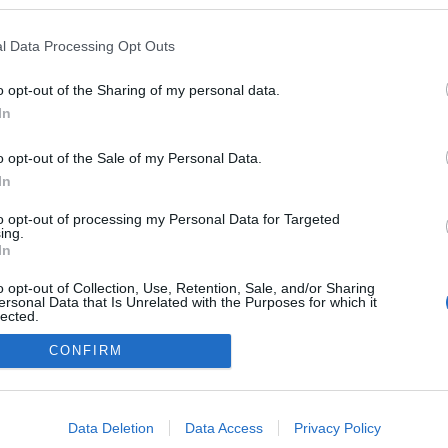
erkesztő
Tag
Vendég
l Data Processing Opt Outs
vonások interjú
2011.05.25 17:30:11
Az MR1 Arcvonások című műsorában volt hallható interjúm
o opt-out of the Sharing of my personal data.
tegnap, amit ma 23:05-kor ismételnek meg. Az interjú
In
meghallgatható a rádió oldalán is. Még alig száradt meg a tinta
az orvosi diplomáján, de már világutazóként tart előadást
o opt-out of the Sale of my Personal Data.
arról, hogyan használható a világháló…..
In
to opt-out of processing my Personal Data for Targeted
ing.
05.28 11:35:12
In
elyre írok.Kezdő netező és bőrbeteg hölgy vagyok.Szeretnék gratulálni
o opt-out of Collection, Use, Retention, Sale, and/or Sharing
ersonal Data that Is Unrelated with the Purposes for which it
erekhez amikről a riportból értesültem.Persze én is kapaszkodnék
lected.
gy többet megtudjak a betegségemről és végül gyógyulhassak.Hova
Out
hetek leletet,adatot.köszönöm.
CONFIRM
consents
06.01 10:47:17
o allow Google to enable storage related to advertising like cookies on
Data Deletion
Data Access
Privacy Policy
i
: Köszönöm a válaszod,megpróbálom.
evice identifiers in apps.