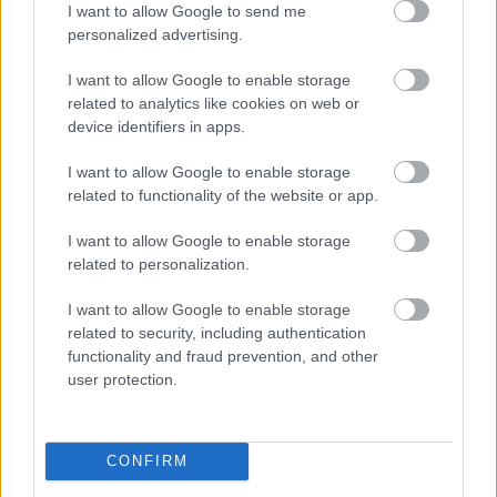
I want to allow Google to send me
personalized advertising.
A Quickpic egy bődületesen egyszerű app, gyakorlatilag egy
alternatív galériakezelő mütyür. Azért jó, mert egyrészről kicsi,
mint a bors, másrészről pedig van olyan erős is: villámgyors,
I want to allow Google to enable storage
még sok kép esetén is. Nincs túlbonyolítva, teszi a dolgát, én
related to analytics like cookies on web or
speciel jobban szeretem,…..
device identifiers in apps.
I want to allow Google to enable storage
related to functionality of the website or app.
Belépve többet láthatsz.
Itt beléphetsz
I want to allow Google to enable storage
felhasználási feltételek
adatvédelmi tájékoztató
segítség
jogi
related to personalization.
problémák
dsa
impresszum
médiaajánlat
süti beállítások
módosítása
I want to allow Google to enable storage
related to security, including authentication
functionality and fraud prevention, and other
user protection.
CONFIRM