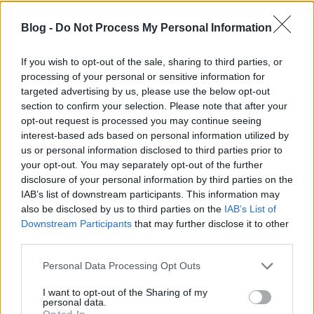
12 percnyi tömör gyöngyör a Samsung új, Honeycomb alapú
Blog -
Do Not Process My Personal Information
zászlóshajójával. Minden teszter álma, igaz? Na, az Android HD
nevű oldalnál ez nem csak álom, mert sikerült szerezniük
tesztelésre egyet az új Galaxy Tabból. És ha már így tettek, egy
If you wish to opt-out of the sale, sharing to third parties, or
natúr cikk helyett inkább…..
processing of your personal or sensitive information for
targeted advertising by us, please use the below opt-out
section to confirm your selection. Please note that after your
Blintux
2011.09.19 18:45:05
opt-out request is processed you may continue seeing
Lorem ipsum dolor sit amet, consectetur adipisicing elit,
interest-based ads based on personal information utilized by
sed do eiusmod tempor incididunt ut labore et dolore
us or personal information disclosed to third parties prior to
magna aliqua. Ut enim ad minim veniam, quis nostrud
your opt-out. You may separately opt-out of the further
exercitation ullamco laboris nisi ut aliquip ex ea commodo
disclosure of your personal information by third parties on the
consequat. Duis aute irure dolor in reprehenderit in
IAB’s list of downstream participants. This information may
voluptate velit esse cillum dolore eu fugiat nulla pariatur.
Excepteur sint occaecat cupidatat non proident, sunt in
also be disclosed by us to third parties on the
IAB’s List of
culpa qui officia deserunt mollit anim id est laborum
Downstream Participants
that may further disclose it to other
third parties.
Please note that this website/app uses one or more Google
Personal Data Processing Opt Outs
Hippibusz sátor
Bigyóblog
2011.05.18 09:23:00
services and may gather and store information including but
not limited to your visit or usage behaviour. You may click to
I want to opt-out of the Sharing of my
personal data.
grant or deny consent to Google and its third-party tags to
Opted In