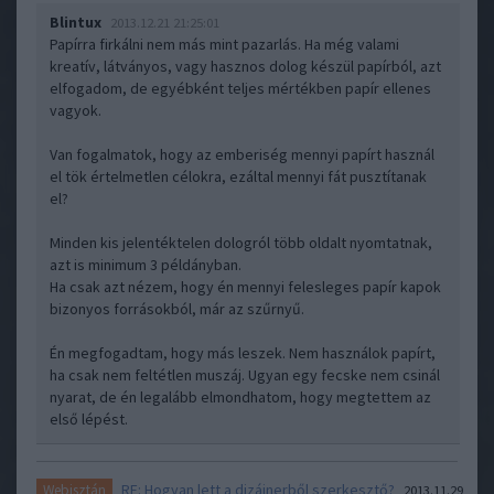
Blintux
2013.12.21 21:25:01
Papírra firkálni nem más mint pazarlás. Ha még valami
kreatív, látványos, vagy hasznos dolog készül papírból, azt
elfogadom, de egyébként teljes mértékben papír ellenes
vagyok.
Van fogalmatok, hogy az emberiség mennyi papírt használ
el tök értelmetlen célokra, ezáltal mennyi fát pusztítanak
el?
Minden kis jelentéktelen dologról több oldalt nyomtatnak,
azt is minimum 3 példányban.
Ha csak azt nézem, hogy én mennyi felesleges papír kapok
bizonyos forrásokból, már az szűrnyű.
Én megfogadtam, hogy más leszek. Nem használok papírt,
ha csak nem feltétlen muszáj. Ugyan egy fecske nem csinál
nyarat, de én legalább elmondhatom, hogy megtettem az
első lépést.
RE: Hogyan lett a dizájnerből szerkesztő?
Webisztán
2013.11.29