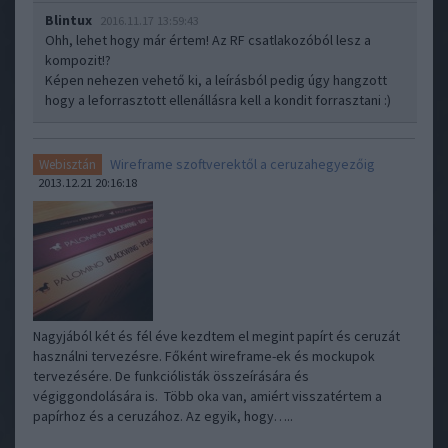
Blintux
2016.11.17 13:59:43
Ohh, lehet hogy már értem! Az RF csatlakozóból lesz a
kompozit!?
Képen nehezen vehető ki, a leírásból pedig úgy hangzott
hogy a leforrasztott ellenállásra kell a kondit forrasztani :)
Wireframe szoftverektől a ceruzahegyezőig
Webisztán
2013.12.21 20:16:18
Nagyjából két és fél éve kezdtem el megint papírt és ceruzát
használni tervezésre. Főként wireframe-ek és mockupok
tervezésére. De funkciólisták összeírására és
végiggondolására is. Több oka van, amiért visszatértem a
papírhoz és a ceruzához. Az egyik, hogy…..