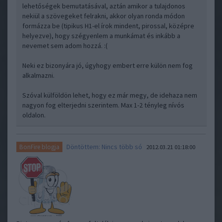
lehetőségek bemutatásával, aztán amikor a tulajdonos
nekiül a szövegeket felrakni, akkor olyan ronda módon
formázza be (tipikus H1-el írok mindent, pirossal, középre
helyezve), hogy szégyenlem a munkámat és inkább a
nevemet sem adom hozzá. :(
Neki ez bizonyára jó, úgyhogy embert erre külön nem fog
alkalmazni.
Szóval külföldön lehet, hogy ez már megy, de idehaza nem
nagyon fog elterjedni szerintem. Max 1-2 tényleg nívós
oldalon.
Döntöttem: Nincs több só
BonFire blogja
2012.03.21 01:18:00