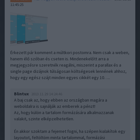
11:45:25
Érkezett pár komment a múltkori postomra. Nem csak a weben,
hanem élő szóban és cseten is. Mindenekelőtt arra a
megjegyzésre szeretnék reagálni, miszerint a parallax és a
single page dizájnok túlságosan költségesek lennének ahhoz,
hogy egy egész szájt minden egyes cikkét egy 10…..
Blintux
2013.11.29 14:24:46
A baj csak az, hogy ebben az országban magára a
weboldalra is sajnálják az emberek a pénzt!
Az, hogy külön a tartalom formázására alkalmazzanak
valakit, szinte elképzelhetetlen.
Én akkor szoktam a fejemet fogni, ha szépen kialakítok egy
layoutot, feltöltöm minta tartalommal, formázási