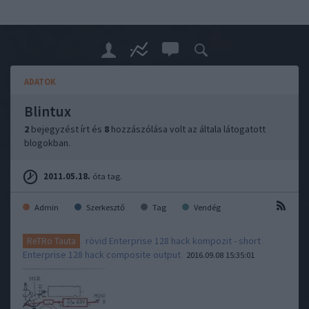
ADATOK
Blintux
2
bejegyzést írt és
8
hozzászólása volt az általa látogatott
blogokban.
2011.05.18.
óta tag.
Admin
Szerkesztő
Tag
Vendég
rövid Enterprise 128 hack kompozit - short
ReTRo Tauta
Enterprise 128 hack composite output
2016.09.08 15:35:01