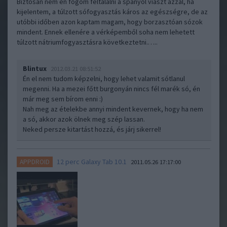
Biztosan nem én fogom feltalálni a spanyol viaszt azzal, ha
kijelentem, a túlzott sófogyasztás káros az egészségre, de az
utóbbi időben azon kaptam magam, hogy borzasztóan sózok
mindent. Ennek ellenére a vérképemből soha nem lehetett
túlzott nátriumfogyasztásra következtetni.…..
Blintux
2012.03.21 08:51:52
Én el nem tudom képzelni, hogy lehet valamit sótlanul
megenni. Ha a mezei főtt burgonyán nincs fél marék só, én
már meg sem bírom enni :)
Nah meg az ételekbe annyi mindent kevernek, hogy ha nem
a só, akkor azok ölnek meg szép lassan.
Neked persze kitartást hozzá, és járj sikerrel!
12 perc Galaxy Tab 10.1
APPDROID
2011.05.26 17:17:00