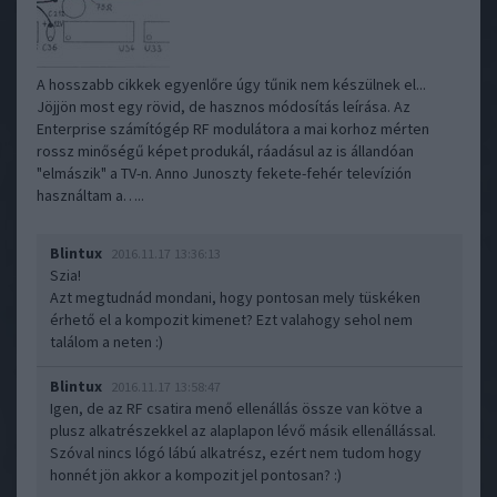
A hosszabb cikkek egyenlőre úgy tűnik nem készülnek el...
Jöjjön most egy rövid, de hasznos módosítás leírása. Az
Enterprise számítógép RF modulátora a mai korhoz mérten
rossz minőségű képet produkál, ráadásul az is állandóan
"elmászik" a TV-n. Anno Junoszty fekete-fehér televízión
használtam a…..
Blintux
2016.11.17 13:36:13
Szia!
Azt megtudnád mondani, hogy pontosan mely tüskéken
érhető el a kompozit kimenet? Ezt valahogy sehol nem
találom a neten :)
Blintux
2016.11.17 13:58:47
Igen, de az RF csatira menő ellenállás össze van kötve a
plusz alkatrészekkel az alaplapon lévő másik ellenállással.
Szóval nincs lógó lábú alkatrész, ezért nem tudom hogy
honnét jön akkor a kompozit jel pontosan? :)