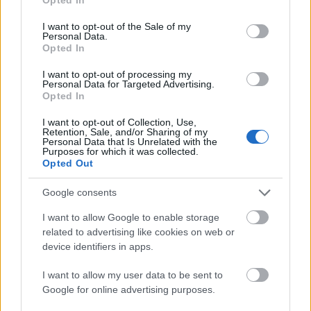
use your data for below specified purposes in below Google
consent section.
I want to opt-out of the Sale of my
Personal Data.
Opted In
Nyár, fesztiválszezon, nyaralás, sátrazás. Választhatunk
I want to opt-out of processing my
hagyományos sátrat is, de mennyivel menőbb egy ilyen
Personal Data for Targeted Advertising.
Volkswagenes minibuszos sátorban aludni. Teljesen olyan,
Opted In
mintha autó is lenne alatta. Három színben kapható: sárga, piros
és kék. Belül két lakrészre osztható, az egyik…..
I want to opt-out of Collection, Use,
Retention, Sale, and/or Sharing of my
Personal Data that Is Unrelated with the
Purposes for which it was collected.
Blintux
2011.05.18 09:45:35
Opted Out
Dehogy hippi... Ez egy Dharma busz! :)
lostpedia.wikia.com/wiki/DHARMA_vans
Google consents
I want to allow Google to enable storage
Quickpic
APPDROID
2011.04.19 17:57:00
related to advertising like cookies on web or
device identifiers in apps.
I want to allow my user data to be sent to
Google for online advertising purposes.