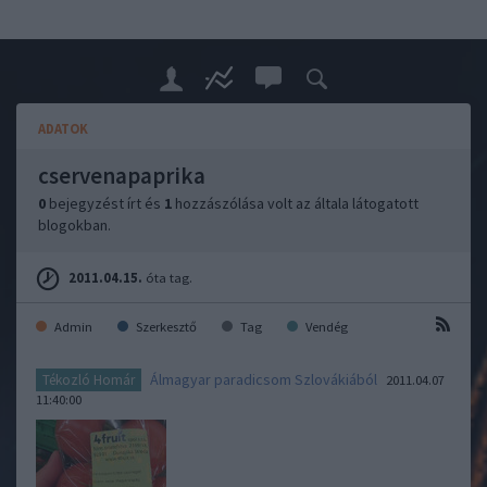
ADATOK
cservenapaprika
0
bejegyzést írt és
1
hozzászólása volt az általa látogatott
blogokban.
2011.04.15.
óta tag.
Admin
Szerkesztő
Tag
Vendég
Álmagyar paradicsom Szlovákiából
Tékozló Homár
2011.04.07
11:40:00