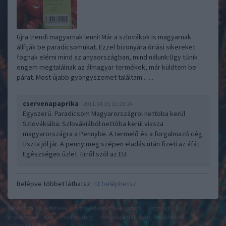
Újra trendi magyarnak lenni! Már a szlovákok is magyarnak
állítják be paradicsomukat. Ezzel bizonyára óriási sikereket
fognak elérni mind az anyaországban, mind nálunk:Úgy tűnik
engem megtalálnak az álmagyar termékek, már küldtem be
párat. Most újabb gyöngyszemet találtam.…..
cservenapaprika
2011.04.15 11:28:24
Egyszerű. Paradicsom Magyarországrol nettoba kerül
Szlovákiába. Szlovákiából nettóba kerül vissza
magyarországra a Pennybe. A termelő és a forgalmazó cég
tiszta jól jár. A penny meg szépen eladás után fizeti az áfát.
Egészséges üzlet. Erről szól az EU.
Belépve többet láthatsz.
Itt beléphetsz
felhasználási feltételek
adatvédelmi tájékoztató
segítség
jogi
problémák
dsa
impresszum
médiaajánlat
süti beállítások
módosítása