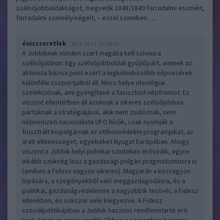
szélsőjobboldaliságot, megvetik 1848/1849 forradalmi eszméit,
forradalmi személyiségeit, – ezzel szemben…..
énisszeretlek
2013.10.11 11:38:09
A Jobbiknak minden szart magába kell szívnia a
szélsőjobbon. Egy szélsőjobboldali gyűjtőpárt, aminek az
aktivista bázisa pont ezért a legkülönbözőbb népvezérek
különféle csoportjaiból áll. Nincs helye ideológiai
szelekciónak, ami gyengítené a fasisztoid népfrontot. Ez
viszont ellentétben áll azoknak a sikeres szélsőjobbos
pártoknak a stratégiájával, akik nem zsidóznak, nem
népnemzeti nacionalista UFO hívők, csak nyomják a
frusztrált kispolgárnak az otthonvédelmi programjukat, az
arab ellenességet, egyebeket Nyugat Európában. Ahogy
viszont a Jobbik helyi politikai szinteken erősödik, egyre
inkább szükség lesz a gazdasági polgári pragmatizmusra is
(amiben a Fidesz nagyon sikeres). Magyarán a közvagyon
lopására, a szegényekből való meggazdagodásra, és a
politikai, gazdaságvédelemre a nagyobbik testvér, a Fidesz
ellenében, és sokszor vele kiegyezve. A Fidesz
szociálpolitikájában a Jobbik hasznos rendfenntartó erő