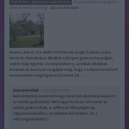
A gyerekköztársaságtól a
Fent és lent - gátlástalan patriotizmus
demokratikus iskoláig
2013.10.14 07:00:00
Homer Lane és A.S. Neill Fóti Péter és Virágh Szabolcs írása
Iskola és demokrácia. Mindkét szót igen gyakran használjuk,
olykor még egymás viszonylatában is, azonban általában
kevesen és kevéssé vizsgáljuk meg, hogy a szépen kerekített
mondatokban megfogalmazott elvek (ld.…..
énisszeretlek
2013.10.19 03:24:53
Nem érdemes összevetni egy korai USA demokráciával ezt
az iskolai gyakorlatot. Mert ugye mi köze volt ennek az
iskolai gyakorlatnak, a Jefferson féle polgárság
vagyonosodásához, az indiánok kiirtásához, és a
rabszolgatartáshoz?