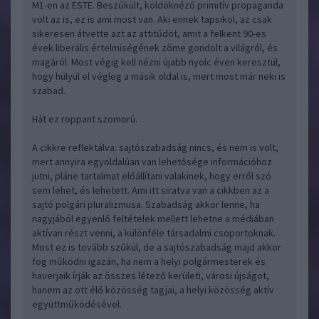
M1-en az ESTE. Beszűkült, köldöknéző primitív propaganda
volt az is, ez is ami most van. Aki ennek tapsikol, az csak
sikeresen átvette azt az attitűdöt, amit a felkent 90-es
évek liberális értelmiségének zöme gondolt a világról, és
magáról. Most végig kell nézni újabb nyolc éven keresztül,
hogy hülyül el végleg a másik oldal is, mert most már neki is
szabad.
Hát ez roppant szomorú.
A cikkre reflektálva: sajtószabadság nincs, és nem is volt,
mert annyira egyoldalúan van lehetősége információhoz
jutni, pláne tartalmat előállítani valakinek, hogy erről szó
sem lehet, és lehetett. Ami itt siratva van a cikkben az a
sajtó polgári pluralizmusa. Szabadság akkor lenne, ha
nagyjából egyenlő feltételek mellett lehetne a médiában
aktívan részt venni, a különféle társadalmi csoportoknak.
Most ez is tovább szűkül, de a sajtószabadság majd akkor
fog működni igazán, ha nem a helyi polgármesterek és
haverjaik írják az összes létező kerületi, városi újságot,
hanem az ott élő közösség tagjai, a helyi közösség aktív
együttműködésével.