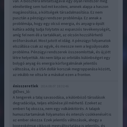
van. A bioszféra limitáltságával egy olyan rendszer még
elméletileg sem tud mit kezdeni, aminek alapja a haszon
magánosítása, a költségek társadalmasítása. Ez nem
pusztán a pénzügyi rendszer problémája. Ez annak a
problémája, hogy egy olcsó energia, és anyagra épült
kultúra addig tudja folytatni az expanziós tevékenységét,
amíg fel nem éli a tartalékait, az olcsón hozzáférhető
erőforrásokat. Most jutott el idáig. A pénzügyi folyamatok
elszállása csak az egyik, és messze nem a legsúlyosabb
probléma. Pénzügyi rendszerek összeomlottak, és új jött
létre helyettük. Aki nem látja az orbitális különbséget egy
bolygó anyag és energia körforgalmának jelentős
változása, és a USA dollár korszak megroppanása között,
az inkább ne oltsa le a másikat ezen a fronton.
énisszeretlek
2014.08.07 18:32:46
@Éhes_ló
:
A tengerek a talaj savasodása, a különböző társulások
degradációja, teljes eltűnése jól mérhető. Ezeket az
emberi faj okozza, nem egy vulkánkitörés. A talajok
humusztartamának folyamatos és intenzív csökkenését is
az ember okozza. Ezek jelentős változások, ahogy a
biogeokémiai ciklusok megváltoztatása is jelentős, és