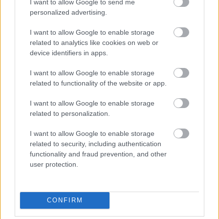
I want to allow Google to send me
Aztán csodálkozunk, hogy maroknyi emberek csoportja
personalized advertising.
próbálkozgat, valódi erő nélkül, amiből a mostani ellenzék
profitál (lásd PM nyilatkozatok).
I want to allow Google to enable storage
related to analytics like cookies on web or
Tetszettek volna mozgalmat építeni, valós társadalmi
device identifiers in apps.
ellenállást!
I want to allow Google to enable storage
ui.: Persze a Te haverjaid is elrohadhatnak a csipkés
related to functionality of the website or app.
épületben, 3 db emberrel a Jobbik frakció mellet. Micsoda
perspektíva!
I want to allow Google to enable storage
related to personalization.
A totalitarianizmus
Fent és lent - gátlástalan patriotizmus
I want to allow Google to enable storage
történelmének vége
2013.03.05 07:00:00
related to security, including authentication
functionality and fraud prevention, and other
user protection.
CONFIRM
A totalitárius fogalmának használata ma még egyiknek látszik