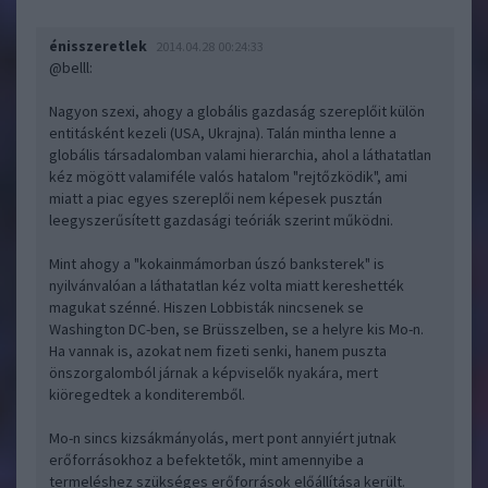
énisszeretlek
2014.04.28 00:24:33
@belll
:
Nagyon szexi, ahogy a globális gazdaság szereplőit külön
entitásként kezeli (USA, Ukrajna). Talán mintha lenne a
globális társadalomban valami hierarchia, ahol a láthatatlan
kéz mögött valamiféle valós hatalom "rejtőzködik", ami
miatt a piac egyes szereplői nem képesek pusztán
leegyszerűsített gazdasági teóriák szerint működni.
Mint ahogy a "kokainmámorban úszó banksterek" is
nyilvánvalóan a láthatatlan kéz volta miatt kereshették
magukat szénné. Hiszen Lobbisták nincsenek se
Washington DC-ben, se Brüsszelben, se a helyre kis Mo-n.
Ha vannak is, azokat nem fizeti senki, hanem puszta
önszorgalomból járnak a képviselők nyakára, mert
kiöregedtek a konditeremből.
Mo-n sincs kizsákmányolás, mert pont annyiért jutnak
erőforrásokhoz a befektetők, mint amennyibe a
termeléshez szükséges erőforrások előállítása került.