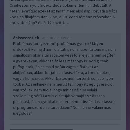
CineFesten nyolc Indexvideós dokumentumfilm debütált. A
héten levetítjük ezeket az Indafilmen: első nap Horváth Balázs
2oo7-es filmjét mutatjuk be, a 120 centi tömény erőszakot. A
sorozatok 2oo7 és 2o12 között…..
énisszeretlek
2013.10.26 19:39:20
Problémás környezetből problémás gyerek? Milyen
érdekes!? Ha majd nem elaltatni, nem naponta lenézni, nem
sajnálkozni akar a társadalom vezető ereje, hanem segíteni
a gyerekeken, akkor talán lesz máshogy is. Addig csak
puffogjatok, és ha majd pofán vágta a fiatokat az
aluljáróban, akkor fogjátok a fasisztákra, a liberálisokra,
vagy a komcsikra. Akkor biztos nem történik sohase ilyen
többé. Az senkinek nem merült fel, hogy itt egy gyerekről
van szó, aki nem tudja, hogy mit csinál? Ha valaki
szellemileg sérült azt is elaltatjátok majd? Az összes
politikust, és magatokat mint érzelmi autistákat is altasson
el programszerűen a társadalom? Nem lenne valami más
megoldás?