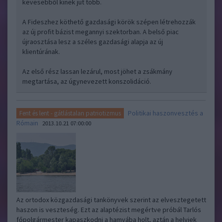
kevesebből kinek jut több.
A Fideszhez köthető gazdasági körök szépen létrehozzák
az új profit bázist megannyi szektorban. A belső piac
újraosztása lesz a széles gazdasági alapja az új
klientúrának.
Az első rész lassan lezárul, most jöhet a zsákmány
megtartása, az úgynevezett konszolidáció.
Politikai haszonvesztés a
Fent és lent - gátlástalan patriotizmus
Rómain
2013.10.21 07:00:00
Az ortodox közgazdasági tankönyvek szerint az elvesztegetett
haszon is veszteség. Ezt az alaptézist megértve próbál Tarlós
főpolgármester kapaszkodni a hamvába holt, aztán a helyiek