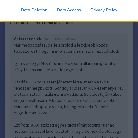
abból a kevés konszenzusból, amiben a magyar rendszerváltók
Data Deletion
Data Access
Privacy Policy
egyetértenek. Magyarországon ez a „polgári minimum” szellemi
csuklógyakorlata, amivel gyors egymásutánban mindkét
diktatúrát el lehet ítélni (a sajátunk…..
énisszeretlek
2013.03.06 09:49:44
Már megbocsáss, de felsorolod a legkisebb közös
többszöröst, hogy mi a totalitarizmus, aztán ezt cáfolod.
Igenis ez egy létező forma. Központi állampárti, totális
irányítás ma nincs Mo-n, de régen volt.
Ráadásul 56 pont azért jöhetett létre, mert a Rákosi
rendszer megbukott. Gondolj a Kossuth klub eseményeire,
előtte a Sztálin halála utáni olvadásra, 56 előestéjén Rákosi
végső leváltására. A kopasz fasz ezeket a kilengéseket
csírájában elfojtotta volna, ha engedik neki. De nem
engedte Moszkva.
Ezt írod: "A XX. század egyes diktatúráit totalitáriusnak
nevezni és ezzel különböztetni meg a demokráciától vagy
az autoriter rezsimektől: teljes félreértése a hatalomnak."