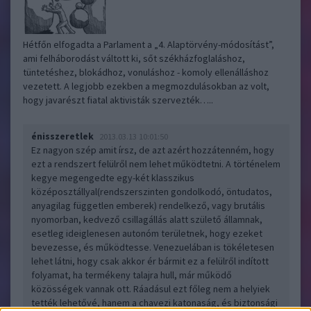
Hétfőn elfogadta a Parlament a „4. Alaptörvény-módosítást”,
ami felháborodást váltott ki, sőt székházfoglaláshoz,
tüntetéshez, blokádhoz, vonuláshoz - komoly ellenálláshoz
vezetett. A legjobb ezekben a megmozdulásokban az volt,
hogy javarészt fiatal aktivisták szervezték…..
énisszeretlek
2013.03.13 10:01:50
Ez nagyon szép amit írsz, de azt azért hozzátenném, hogy
ezt a rendszert felülről nem lehet működtetni. A történelem
kegye megengedte egy-két klasszikus
középosztállyal(rendszerszinten gondolkodó, öntudatos,
anyagilag független emberek) rendelkező, vagy brutális
nyomorban, kedvező csillagállás alatt születő államnak,
esetleg ideiglenesen autonóm területnek, hogy ezeket
bevezesse, és működtesse. Venezuelában is tökéletesen
lehet látni, hogy csak akkor ér bármit ez a felülről indított
folyamat, ha termékeny talajra hull, már működő
közösségek vannak ott. Ráadásul ezt főleg nem a helyiek
tették lehetővé, hanem a chavezi katonaság, és biztonsági