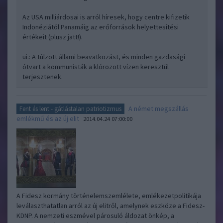
Az USA milliárdosai is arról híresek, hogy centre kifizetik
Indonéziától Panamáig az erőforrások helyettesítési
értékeit (plusz jatt!).
ui.: A túlzott állami beavatkozást, és minden gazdasági
ótvart a kommunisták a klórozott vízen keresztül
terjesztenek.
A német megszállás
Fent és lent - gátlástalan patriotizmus
emlékmű és az új elit
2014.04.24 07:00:00
A Fidesz kormány történelemszemlélete, emlékezetpolitikája
leválaszthatatlan arról az új elitről, amelynek eszköze a Fidesz-
KDNP. A nemzeti eszmével párosuló áldozat önkép, a