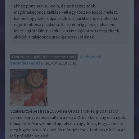
Ehhez pont nem a T-com, és az összes többi
magántulajdonos kiállása kell egy főszerkesztő mellett,
hanem hogy takarodjanak ők is a partikuláris érdekeikkel
egyetemben a picskuba. Ha ez nem így lesz, soha nem
lehet sajtófelülete azoknak a kiszolgáltatott rétegeknek,
akikből a tulajdonos urak igencsak jól élnek.
A jobboldal
Fent és lent - gátlástalan patriotizmus
berendezkedése
2014.04.25 18:30:15
Szalai Erzsébet írása 1999-ben Oroszlánok és globalizáció
címmel könyvet publikáltam az első Orbán-kormány első nyolc
hónapjáról. Mai szemmel újraolvasva úgy tűnik, hogy a benne
megfogalmazott tézisek és előrejelzések többsége kiállta az
idő próbáját. Az első…..