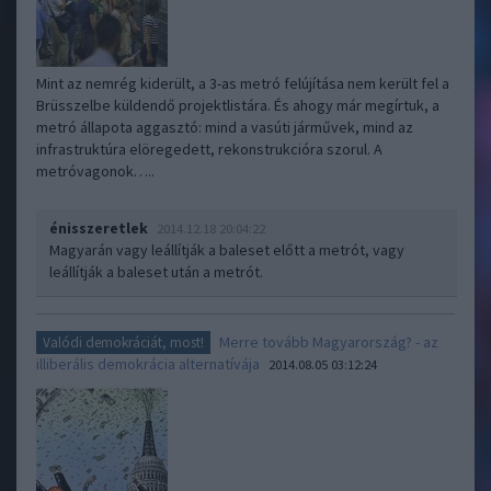
Mint az nemrég kiderült, a 3-as metró felújítása nem került fel a
Brüsszelbe küldendő projektlistára. És ahogy már megírtuk, a
metró állapota aggasztó: mind a vasúti járművek, mind az
infrastruktúra elöregedett, rekonstrukcióra szorul. A
metróvagonok…..
énisszeretlek
2014.12.18 20:04:22
Magyarán vagy leállítják a baleset előtt a metrót, vagy
leállítják a baleset után a metrót.
Merre tovább Magyarország? - az
Valódi demokráciát, most!
illiberális demokrácia alternatívája
2014.08.05 03:12:24