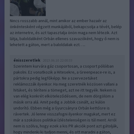
Nincs rosszabb annál, mint amikor az ember hazaér az
önkéntesként végzett munkájából, bekapcsolja a tévét, belép
az internetre, és azt tapasztalja önön maga nem létezik. Azt
látja, baloldaliként Orbán ellenes szavazóként, hogy ő nem is
lehetett a gáton, mert a baloldaliak ezt…..
énisszeretlek
2013.06.10 22:00:33
Szerintem kurvára gáz csoportosan, a csoport pólóiban
pakolni. Ez vonatkozik a Hitesekre, a Greenpeace-re is, a
pártokra pedig legfőképp. Ne a szervezetüket
reklámozzák ilyenkor. Ha meg szeretnék közösen vallani a
hitüket, és téríteni a tömeget, azt ne itt tegyék. Nekem is
van elég konkrét elköteleződésem, de nem dörgölöm a
másik orra alá. Amit pedig a Jobbik csinált, az külön
undorító. Ebben még a Gyurcsányra Orbán kettősre is
rávertek. Jó lenne visszafogni ilyenkor magukat, mert ez
már a szokásos politikai ízléstelenségen is túl ment. Arról
nem is szólva, hogy ezek a kis PR akciók pont azt gátolják,
hogy mindenki ki tudjon menni, és ott maradni a gáton,