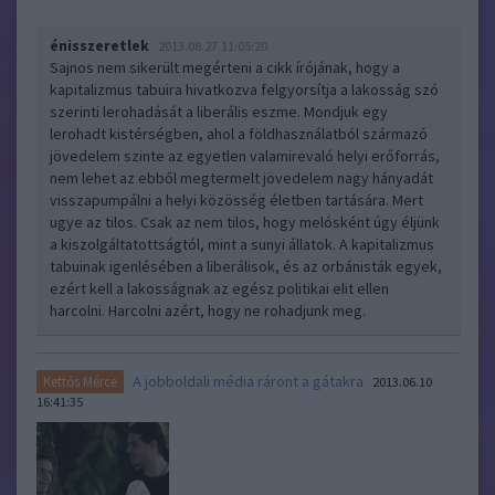
énisszeretlek
2013.08.27 11:05:20
Sajnos nem sikerült megérteni a cikk írójának, hogy a
kapitalizmus tabuira hivatkozva felgyorsítja a lakosság szó
szerinti lerohadását a liberális eszme. Mondjuk egy
lerohadt kistérségben, ahol a földhasználatból származó
jövedelem szinte az egyetlen valamirevaló helyi erőforrás,
nem lehet az ebből megtermelt jövedelem nagy hányadát
visszapumpálni a helyi közösség életben tartására. Mert
ugye az tilos. Csak az nem tilos, hogy melósként úgy éljünk
a kiszolgáltatottságtól, mint a sunyi állatok. A kapitalizmus
tabuinak igenlésében a liberálisok, és az orbánisták egyek,
ezért kell a lakosságnak az egész politikai elit ellen
harcolni. Harcolni azért, hogy ne rohadjunk meg.
A jobboldali média ráront a gátakra
Kettős Mérce
2013.06.10
16:41:35