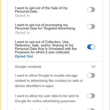
use your data for below specified purposes in below Google
consent section.
I want to opt-out of the Sale of my
Personal Data.
Opted In
A fidesz rendszerében az alaptörvény operatív policy eszköz,
amely tény önmagában is sokat mond. Ha csak erről kell valamit
I want to opt-out of processing my
Personal Data for Targeted Advertising.
gondolni, akkor ez egyszerű: a Fidesz alkotmányozása ellen
Opted In
tiltakozni kell. De egy fontos mozzanata is látszik a régi ballib
hatalom-menedzsmentnek. Nem…..
I want to opt-out of Collection, Use,
Retention, Sale, and/or Sharing of my
Personal Data that Is Unrelated with the
énisszeretlek
Purposes for which it was collected.
2013.03.11 13:45:36
Opted Out
Hát a szerkesztőségben kéne először megbeszélni ezt a
dolgot, mert a 4K, ahogy az LMP-t megalkotó arcok is azt
mondták, hogy itt mozgalomépítés lesz, meg miegymás,
Google consents
aztán elmentek pártosodni. Valaki a zöld civil
I want to allow Google to enable storage
szervezeteket használta ugródeszkának, más meg a Milla
related to advertising like cookies on web or
színpadát. Egyik része a népfrontot választotta, másika
device identifiers in apps.
meg a Schifferrel fog össze egy végső választási csatában:
együtt 2014-ben, mindenki mindenki ellen alapon. Aki
I want to allow my user data to be sent to
maradt annak egy része pedig vagy civil szervezetben
osztja az észt a proliknak (mert pl. a parlamenti munka nem
Google for online advertising purposes.
jött be), vagy jó esetben próbálkozik átbaszva ahogy tud.