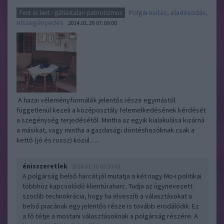
Polgárosítás, eladósodás,
Fent és lent - gátlástalan patriotizmus
elszegényedés
2014.01.29 07:00:00
A hazai véleményformálók jelentős része egymástól
függetlenül kezeli a középosztály felemelkedésének kérdését
a szegénység terjedésétől. Mintha az egyik kialakulása kizárná
a másikat, vagy mintha a gazdasági döntéshozóknak csak a
kettő (jó és rossz) közül…..
énisszeretlek
2014.01.30 05:33:01
A polgárság belső harcát jól mutatja a két nagy Mo-i politikai
többhöz kapcsolódó klientúraharc. Tudja az úgynevezett
szoclib technokrácia, hogy ha elveszíti a választásokat a
belső piacának egy jelentős része is tovább erodálódik. Ez
a fő tétje a mostani választásoknak a polgárság részére. A