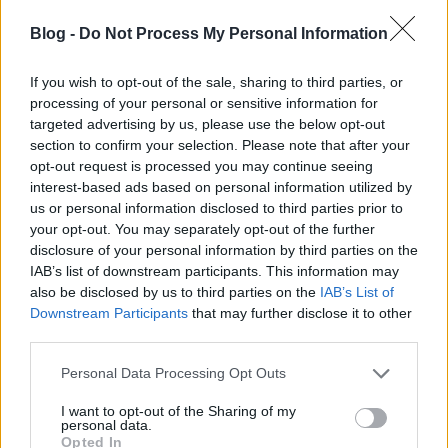
erők, akiket nem tudott teljes mértékben felhasználni a
korábban hatalmon lévő polgárság az autonóm
Blog -
Do Not Process My Personal Information
szerveződés letörésére. Hát igen ez is megbukott, várható
volt hogy meg fog bukni, mint ahogy minden balos elit
If you wish to opt-out of the sale, sharing to third parties, or
próbálkozása arra, hogy a szokásos hatalmi struktúrák
processing of your personal or sensitive information for
fellegvárából, rendeleti úton embert faragjon az Isten adta
targeted advertising by us, please use the below opt-out
népből. Arról már nem is beszélek, hogy pl. Venezuelában is
section to confirm your selection. Please note that after your
egy csomó alulról jövő kezdeményezést tiport el a chavezi
opt-out request is processed you may continue seeing
szisztéma, mert politikailag nem volt megbízható (és itt
interest-based ads based on personal information utilized by
most nem a fegyveres polgárság randalírozásáról
beszélek). Pont azt láttuk mint a többi helyen: hatalmi
us or personal information disclosed to third parties prior to
centralizáció a kormányzó párt érdekében, hogy kordában
your opt-out. You may separately opt-out of the further
tartsuk a polgárságot. Ennek a folyamatnak mint járulékos
disclosure of your personal information by third parties on the
kárnak, a prolik az áldozatai, akiknek akadályozzák az
IAB’s list of downstream participants. This information may
autonóm törekvéseit.
also be disclosed by us to third parties on the
IAB’s List of
Downstream Participants
that may further disclose it to other
third parties.
A Fidesz
Fent és lent - gátlástalan patriotizmus
Please note that this website/app uses one or more Google
alkotmánymódosítása és a lelkes robotosok
Personal Data Processing Opt Outs
2013.03.08 10:12:27
services and may gather and store information including but
not limited to your visit or usage behaviour. You may click to
I want to opt-out of the Sharing of my
personal data.
grant or deny consent to Google and its third-party tags to
Opted In