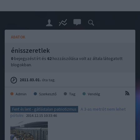
ADATOK
énisszeretlek
0
bejegyzést írt és
62
hozzászólása volt az általa látogatott
blogokban.
2011.03.01.
óta tag.
Admin
Szerkesztő
Tag
Vendég
A 3-as metrót nem lehet
Fent és lent - gátlástalan patriotizmus
pótolni
2014.12.15 10:33:46