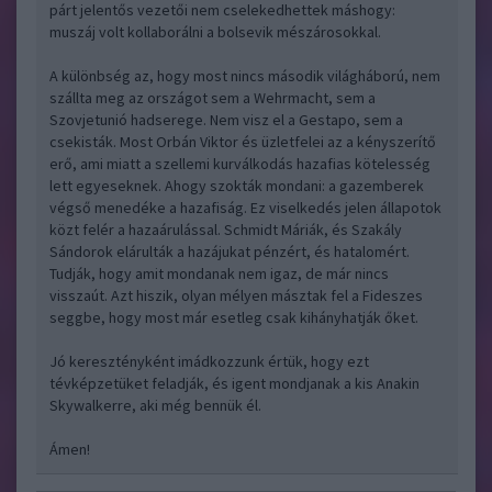
párt jelentős vezetői nem cselekedhettek máshogy:
muszáj volt kollaborálni a bolsevik mészárosokkal.
A különbség az, hogy most nincs második világháború, nem
szállta meg az országot sem a Wehrmacht, sem a
Szovjetunió hadserege. Nem visz el a Gestapo, sem a
csekisták. Most Orbán Viktor és üzletfelei az a kényszerítő
erő, ami miatt a szellemi kurválkodás hazafias kötelesség
lett egyeseknek. Ahogy szokták mondani: a gazemberek
végső menedéke a hazafiság. Ez viselkedés jelen állapotok
közt felér a hazaárulással. Schmidt Máriák, és Szakály
Sándorok elárulták a hazájukat pénzért, és hatalomért.
Tudják, hogy amit mondanak nem igaz, de már nincs
visszaút. Azt hiszik, olyan mélyen másztak fel a Fideszes
seggbe, hogy most már esetleg csak kihányhatják őket.
Jó keresztényként imádkozzunk értük, hogy ezt
tévképzetüket feladják, és igent mondjanak a kis Anakin
Skywalkerre, aki még bennük él.
Ámen!