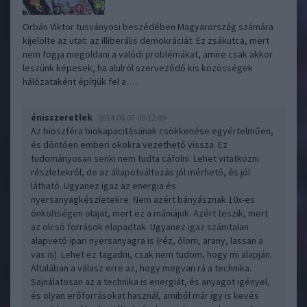
Orbán Viktor tusványosi beszédében Magyarország számára
kijelölte az utat: az illiberális demokráciát. Ez zsákutca, mert
nem fogja megoldani a valódi problémákat, amire csak akkor
leszünk képesek, ha alulról szerveződő kis közösségek
hálózataként építjük fel a…..
énisszeretlek
2014.08.07 00:12:09
Az bioszféra biokapacitásának csökkenése egyértelműen,
és döntően emberi okokra vezethető vissza. Ez
tudományosan senki nem tudta cáfolni. Lehet vitatkozni
részletekről, de az állapotváltozás jól mérhető, és jól
látható. Ugyanez igaz az energia és
nyersanyagkészletekre. Nem azért bányásznak 10x-es
önköltségen olajat, mert ez a mániájuk. Azért teszik, mert
az olcsó források elapadtak. Ugyanez igaz számtalan
alapvető ipari nyersanyagra is (réz, ólom, arany, lassan a
vas is). Lehet ez tagadni, csak nem tudom, hogy mi alapján.
Általában a válasz erre az, hogy megvan rá a technika.
Sajnálatosan az a technika is energiát, és anyagot igényel,
és olyan erőforrásokat használ, amiből már így is kevés