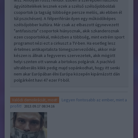
lesz. Amolyan rossz rendőr. Ebben a szerepben hasznos
ágyútöltelékek lesznek ezek a szélső szélsőjobboldali
csoportok (a tagság többsége persze melós, aki ebben él
túl pszichésen). A félperiférián ilyen egy működőképes
szélsőjobber kultúra. Már csak az elbaszott úgynevezett
"antifasiszta" csoportok hiányoznak, akik szkanderoznak
ezen csoportokkal, miközben a többség, mint extrém sport
programot nézi ezt a cirkuszt a TV-ben. Ha esetleg lesz
értelmes antikapitalista tömegszerveződés, akkor már
készen is állnak a fegyveres szervezetek, akik mögött
helyi szinten ott vannak a birtokos polgárok. A piachívő
ultraliberális klikk pedig majd sopánkodhat, hogy itt senki
nem akar Európában élni Európa közepén kipárnázott dán
polgárként havi 47 ezer Ft-ból.
Legyen fontosabb az ember, mint a
Valódi demokráciát, most!
profit!
2013.09.17 08:34:16