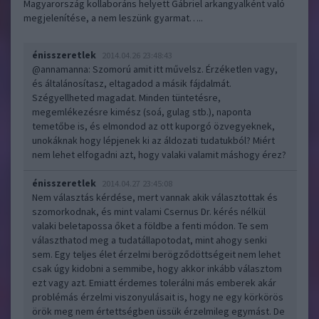
Magyarország kollaboráns helyett Gábriel arkangyalként való
megjelenítése, a nem leszünk gyarmat…..
énisszeretlek
2014.04.26 23:48:43
@annamanna
: Szomorú amit itt művelsz. Érzéketlen vagy,
és általánosítasz, eltagadod a másik fájdalmát.
Szégyellheted magadat. Minden tüntetésre,
megemlékezésre kimész (soá, gulag stb.), naponta
temetőbe is, és elmondod az ott kuporgó özvegyeknek,
unokáknak hogy lépjenek ki az áldozati tudatukból? Miért
nem lehet elfogadni azt, hogy valaki valamit máshogy érez?
énisszeretlek
2014.04.27 23:45:08
Nem választás kérdése, mert vannak akik választottak és
szomorkodnak, és mint valami Csernus Dr. kérés nélkül
valaki beletapossa őket a földbe a fenti módon. Te sem
választhatod meg a tudatállapotodat, mint ahogy senki
sem. Egy teljes élet érzelmi berögződöttségeit nem lehet
csak úgy kidobni a semmibe, hogy akkor inkább választom
ezt vagy azt. Emiatt érdemes tolerálni más emberek akár
problémás érzelmi viszonyulásait is, hogy ne egy körkörös
örök meg nem értettségben üssük érzelmileg egymást. De