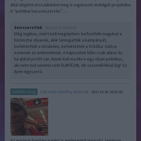
által döglött oroszlánként meg is rugdosott mobilgát-projektbe.
A “politikai haszonszerzés”…..
énisszeretlek
2013.10.27 00:36:02
Elég logikus, miért kell megépíteni: befizették magukat a
bizniszbe olyanok, akik támogatták a kampányát,
befektettek a területen, befektettek a fickóba. Adósa
ezeknek az embereknek. A kapcsolati tőke csak akkor ér,
ha abból profit van. Kinek kell ma Mo-n egy olyan politikus,
aki nem tud semmit sem ELINTÉZNI, de százmilliókkal lóg? Ez
ilyen egyszerű.
120 centi tömény erőszak
Indafilm blog
2013.10.26 18:51:00
Az európai Sundance-ként is emlegetett miskolci Jameson