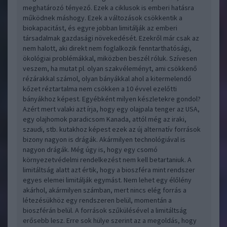
meghatározó tényező. Ezek a ciklusok is emberi hatásra
működnek máshogy. Ezek a változások csökkentik a
biokapacitást, és egyre jobban limitálják az emberi
társadalmak gazdasági növekedését. Ezekről már csak az
nem halott, aki direkt nem foglalkozik fenntarthatósági,
ökológiai problémákkal, miközben beszél róluk. Szívesen
veszem, ha mutat pl. olyan szakvéleményt, ami csökkenő
rézárakkal számol, olyan bányákkal ahol a kitermelendő
kőzet réztartalma nem csökken a 10 évvel ezelőtti
bányákhoz képest. Egyébként milyen készletekre gondol?
Azért mert valaki azt írja, hogy egy olajpala tenger az USA,
egy olajhomok paradicsom Kanada, attól még az iraki,
szaudi, stb. kutakhoz képest ezek az új alternatív források
bizony nagyon is drágák. Akármilyen technológiával is
nagyon drágák. Még úgy is, hogy egy csomó
környezetvédelmi rendelkezést nem kell betartaniuk. A
limitáltság alatt azt értik, hogy a bioszféra mint rendszer
egyes elemei limitálják egymást. Nem lehet egy élőlény
akárhol, akármilyen számban, mert nincs elég forrás a
létezésükhöz egy rendszeren belül, momentán a
bioszférán belül. A források szűkülésével a limitáltság
erősebb lesz. Erre sok hülye szerint az a megoldás, hogy