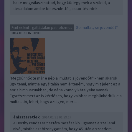
ha te megválaszthattad, hogy kik legyenek a szüleid, a
társadalom amibe beleszülettél, akkor tévedek.
Se múltat, se jövendőt?
Fent és lent - gátlástalan patriotizmus
2014.01.30 07:00:00
"Megbűnhődte már e nép a' múltat 's jövendőt!" - nem akarok
úgy tenni, mintha egyáltalán nem érteném, hogy mit jelent ez a
sor a himnuszunkban, de néha komoly kételyeim vannak.
Egyrészt mert az is kérdéses, hogy valóban megbűnhődtük-e a
múltat. Jó, lehet, hogy azt igen, mert…..
énisszeretlek
2014.01.31 01:29:17
A Horthy rendszer tisztára mosása kb. ugyanaz a szellemi
nívó, mintha azt bizonygatnám, hogy 45 után a szocdem