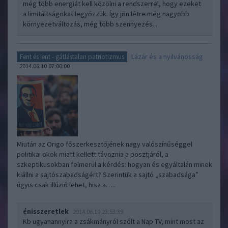
még több energiát kell közölni a rendszerrel, hogy ezeket
a limitáltságokat legyőzzük. Így jön létre még nagyobb
környezetváltozás, még több szennyezés...
Lázár és a nyilvánosság
Fent és lent - gátlástalan patriotizmus
2014.06.10 07:00:00
Miután az Origo főszerkesztőjének nagy valószínűséggel
politikai okok miatt kellett távoznia a posztjáról, a
szkeptikusokban felmerül a kérdés: hogyan és egyáltalán minek
kiállni a sajtószabadságért? Szerintük a sajtó „szabadsága”
úgyis csak illúzió lehet, hisz a…..
énisszeretlek
2014.06.10 23:53:39
Kb ugyanannyira a zsákmányról szólt a Nap TV, mint most az