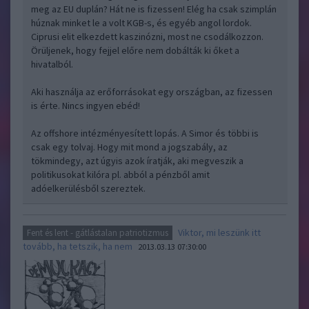
meg az EU duplán? Hát ne is fizessen! Elég ha csak szimplán
húznak minket le a volt KGB-s, és egyéb angol lordok.
Ciprusi elit elkezdett kaszinózni, most ne csodálkozzon.
Örüljenek, hogy fejjel előre nem dobálták ki őket a
hivatalból.
Aki használja az erőforrásokat egy országban, az fizessen
is érte. Nincs ingyen ebéd!
Az offshore intézményesített lopás. A Simor és többi is
csak egy tolvaj. Hogy mit mond a jogszabály, az
tökmindegy, azt úgyis azok íratják, aki megveszik a
politikusokat kilóra pl. abból a pénzből amit
adóelkerülésből szereztek.
Viktor, mi leszünk itt
Fent és lent - gátlástalan patriotizmus
tovább, ha tetszik, ha nem
2013.03.13 07:30:00