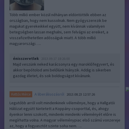
Több millió ember közül néhányan eldöntötték ebben az
országban, hogy nem kussolnak. Nem gyógyszerezik be
magukat gyerekeikkel együtt, nem kívánnak valamilyen
betegségben lassan meghalni, sem felvágni az ereiket, a
visszafizethetetlen adósságuk miatt. A több millió
magyarországi…..
énisszeretlek
2013.09.17 18:26:00
Majd veszünk neked karácsonyra egy maroklőfegyvert, és
akkor bepótolod ami belőlünk hiányzik. Addig is sikerben
gazdag életet, és sok boldogságot kívánunk.
A liberálisozásról
Kettős Mérce
2013.08.23 12:57:26
Legutóbb arról volt mindenkinek véleménye, hogy a Hallgatói
Hálózat együtt tüntetett a Koppány-csoporttal, és, ahogy
ilyenkor lenni szokott, mindenki mindenki véleményét előre is
megírhatta volna. A magyar véleménypiac első számú vonzereje
az, hogy a fogyasztót szinte soha nem…..