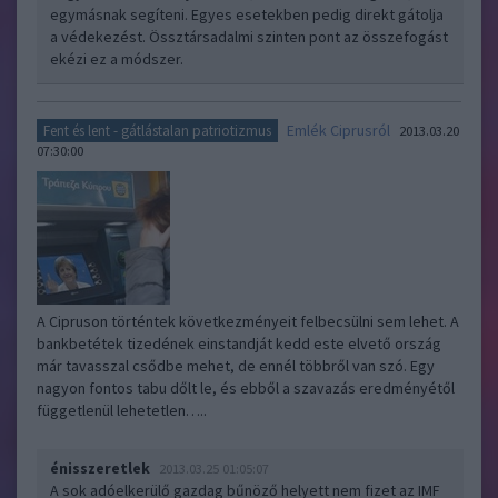
egymásnak segíteni. Egyes esetekben pedig direkt gátolja
a védekezést. Össztársadalmi szinten pont az összefogást
ekézi ez a módszer.
Emlék Ciprusról
Fent és lent - gátlástalan patriotizmus
2013.03.20
07:30:00
A Cipruson történtek következményeit felbecsülni sem lehet. A
bankbetétek tizedének einstandját kedd este elvető ország
már tavasszal csődbe mehet, de ennél többről van szó. Egy
nagyon fontos tabu dőlt le, és ebből a szavazás eredményétől
függetlenül lehetetlen…..
énisszeretlek
2013.03.25 01:05:07
A sok adóelkerülő gazdag bűnöző helyett nem fizet az IMF