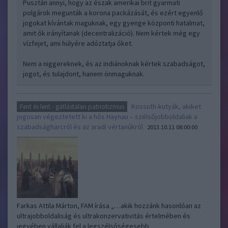
Pusztán annyi, hogy az észak amerikai brit gyarmati
polgárok megunták a korona packázását, és ezért egyenlő
jogokat kívántak maguknak, egy gyenge központi hatalmat,
amit ők irányítanak (decentralizáció). Nem kértek még egy
vízfejet, ami hülyére adóztatja őket.
Nem a niggereknek, és az indiánoknak kértek szabadságot,
jogot, és tulajdont, hanem önmaguknak.
Kossuth-kutyák, akiket
Fent és lent - gátlástalan patriotizmus
jogosan végeztetett ki a hős Haynau – szélsőjobboldaliak a
szabadságharcról és az aradi vértanúkról
2013.10.11 08:00:00
Farkas Attila Márton, FAM írása „…akik hozzánk hasonlóan az
ultrajobboldaliság és ultrakonzervativitás értelmében és
jegyében vállalják fel a legszélsőségesebb