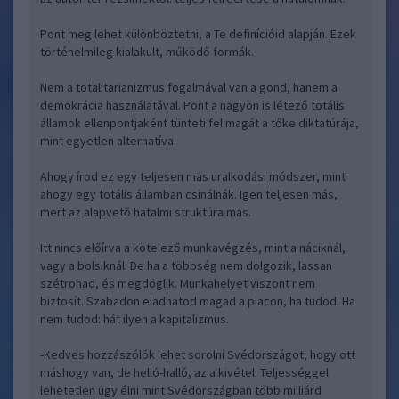
Pont meg lehet különböztetni, a Te definícióid alapján. Ezek
történelmileg kialakult, működő formák.
Nem a totalitarianizmus fogalmával van a gond, hanem a
demokrácia használatával. Pont a nagyon is létező totális
államok ellenpontjaként tünteti fel magát a tőke diktatúrája,
mint egyetlen alternatíva.
Ahogy írod ez egy teljesen más uralkodási módszer, mint
ahogy egy totális államban csinálnák. Igen teljesen más,
mert az alapvető hatalmi struktúra más.
Itt nincs előírva a kötelező munkavégzés, mint a náciknál,
vagy a bolsiknál. De ha a többség nem dolgozik, lassan
szétrohad, és megdöglik. Munkahelyet viszont nem
biztosít. Szabadon eladhatod magad a piacon, ha tudod. Ha
nem tudod: hát ilyen a kapitalizmus.
-Kedves hozzászólók lehet sorolni Svédországot, hogy ott
máshogy van, de helló-halló, az a kivétel. Teljességgel
lehetetlen úgy élni mint Svédországban több milliárd