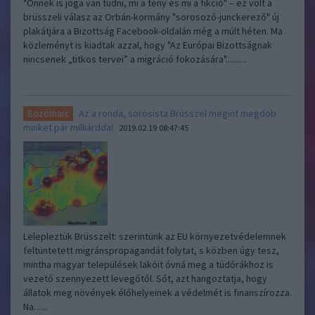
"Önnek is joga van tudni, mi a tény és mi a fikció" – ez volt a
brüsszeli válasz az Orbán-kormány "sorosozó-junckerező" új
plakátjára a Bizottság Facebook-oldalán még a múlt héten. Ma
közleményt is kiadtak azzal, hogy "Az Európai Bizottságnak
nincsenek „titkos tervei” a migráció fokozására"..........
Az a ronda, sorosista Brüsszel megint megdob
Bozótharc
minket pár milliárddal
2019.02.19 08:47:45
Lelepleztük Brüsszelt: szerintünk az EU környezetvédelemnek
feltüntetett migránspropagandát folytat, s közben úgy tesz,
mintha magyar települések lakóit óvná meg a tüdőrákhoz is
vezető szennyezett levegőtől. Sőt, azt hangoztatja, hogy
állatok meg növények élőhelyeinek a védelmét is finanszírozza.
Na…..