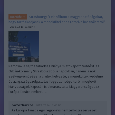
Strasbourg: "Felszólítom a magyar hatóságokat,
Bozótharc
hogy tartózkodjanak a menekültellenes retorika használatától"
2019.02.13 11:51:44
Nemcsak a sajtószabadság hiánya miatt kapott feddést az
Orbán-kormány Strasbourgból a napokban, hanem a nők
esélyegyenlősége, a civilek helyzete, a menekültek védelme
és az igazságszolgáltatás függetlensége terén meglévő
hiányosságok kapcsán is elmarasztalta Magyarországot az
Európa Tanács emberi…..
bozotharcos
2019.02.14 12:46:00
Az Európa Tanács egy regionális nemzetközi szervezet,