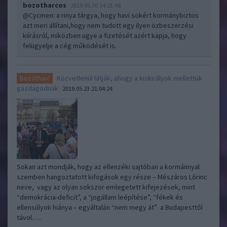
bozotharcos
2019.05.30 14:21:48
@Cycmen
: a rinya tárgya, hogy havi sokért kormánybiztos
azt meri állítani,hogy nem tudott egy ilyen özbeszerzési
kiírásról, miközben ugye a fizetését azért kapja, hogy
felügyelje a cég működését is.
Közvetlenül látják, ahogy a kiskirályok mellettük
Bozótharc
gazdagodnak
2019.05.23 21:04:24
Sokan azt mondják, hogy az ellenzéki sajtóban a kormánnyal
szemben hangoztatott kifogások egy része – Mészáros Lőrinc
neve, vagy az olyan sokszor emlegetett kifejezések, mint
“demokrácia-deficit”, a “jogállam leépítése”, “fékek és
ellensúlyok hiánya – egyáltalán “nem megy át” a Budapesttől
távol…..