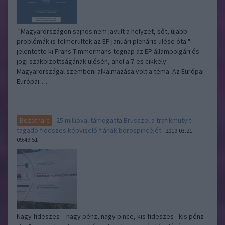
"Magyarországon sajnos nem javult a helyzet, sőt, újabb
problémák is felmerültek az EP januári plenáris ülése óta " –
jelentette ki Frans Timmermans tegnap az EP állampolgári és
jogi szakbizottságának ülésén, ahol a 7-es cikkely
Magyarországal szembeni alkalmazása volt a téma. Az Európai
Európai…..
25 millióval támogatta Brüsszel a trafikmutyit
Bozótharc
tagadó fideszes képviselő fiának borospincéjét
2019.03.21
09:49:51
Nagy fideszes – nagy pénz, nagy pince, kis fideszes –kis pénz