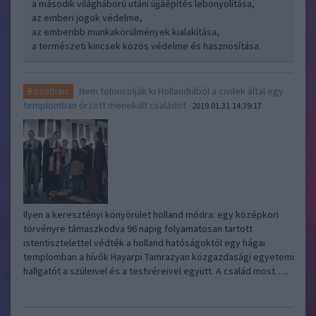
a második világháború utáni újjáépítés lebonyolítása,
az emberi jogok védelme,
az emberibb munkakörülmények kialakítása,
a természeti kincsek közös védelme és hasznosítása.
Nem toloncolják ki Hollandiából a civilek által egy
Bozótharc
templomban őrzött menekült családot
2019.01.31 14:39:17
Ilyen a keresztényi könyörület holland módra: egy középkori
törvényre támaszkodva 96 napig folyamatosan tartott
istentisztelettel védték a holland hatóságoktól egy hágai
templomban a hívők Hayarpi Tamrazyan közgazdasági egyetemi
hallgatót a szüleivel és a testvéreivel együtt. A család most…..