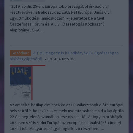
"2019. április 25-én, Európa több országából érkező civil
résztvevővel létrehozzuk az EuCET-et (Európai Uniós Civil
Együttműködési Tanácskozás") – jelentette be a Civil
Összefogás Fórum és A Civil Összefogás Közhasznú
Alapítvány(CÖKA)...
A TIME magazin is ír Hadházyék EU-ügyészséges
Bozótharc
aláírásgyűjtéséről
2019.04.14 10:27:35
Az amerikai hetilap címlapcikke az EP-választások előtti európai
helyzetről ír hosszú cikket mely nyomtatásban majd a lap április
22-én megjelenő számában lesz olvasható. A Hogyan próbálják
közösen szétszedni Európát az európai nacionalisták? címmel
közölt írás Magyarországgal foglalkozó részében…..