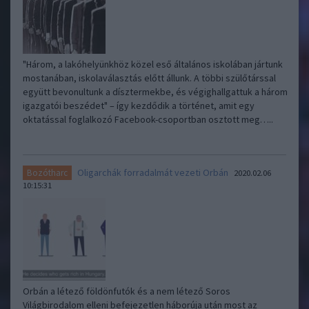
"Három, a lakóhelyünkhöz közel eső általános iskolában jártunk
mostanában, iskolaválasztás előtt állunk. A többi szülőtárssal
együtt bevonultunk a dísztermekbe, és végighallgattuk a három
igazgatói beszédet" – így kezdődik a történet, amit egy
oktatással foglalkozó Facebook-csoportban osztott meg…..
Oligarchák forradalmát vezeti Orbán
Bozótharc
2020.02.06
10:15:31
Orbán a létező földönfutók és a nem létező Soros
Világbirodalom elleni befejezetlen háborúja után most az