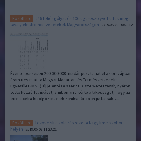
246 fehér gólyát és 136 egerészölyvet öltek meg
Bozótharc
tavaly elektromos vezetékek Magyarországon
2019.05.09 00:57:12
Évente összesen 200-300 000 madár pusztulhat el az országban
áramütés miatt a Magyar Madártani és Természetvédelmi
Egyesület (MME) új jelentése szerint. A szervezet tavaly nyáron
tette közzé felhívását, amiben arra kérte a lakosságot, hogy az
erre a célra kidolgozott elektronikus űrlapon juttassák…..
Lekövezik a zöld részeket a Nagy Imre-szobor
Bozótharc
helyén
2019.05.08 11:23:21