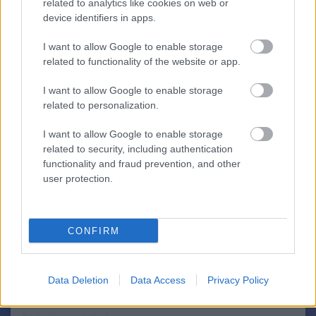
related to analytics like cookies on web or
device identifiers in apps.
Spontán népművészeti alkotás került a Nagy Imre-
Bozótharc
szobor helyére
2019.01.08 12:35:56
I want to allow Google to enable storage
related to functionality of the website or app.
I want to allow Google to enable storage
related to personalization.
I want to allow Google to enable storage
Úgy tűnik, még az időjárás is az ellenzéknek kedvez...Vagy a
related to security, including authentication
hóesést is Soros György küldte, ezzel korlátlan felületet
functionality and fraud prevention, and other
biztosítva a nép kormánnyal elégedetlen lányai és fiai számára a
user protection.
véleményük kifejezésére? És persze rögtön
megszentségtelenítik a Nemzeti Vértanúk emlékmű volt és
leendő…..
CONFIRM
Yoko Ono levele Soros Györgynek: "Szóljon, ha
Bozótharc
Data Deletion
Data Access
Privacy Policy
tehetek bármit is a magyarországi közéleti paranoia ellen"
2019.01.03 14:48:40