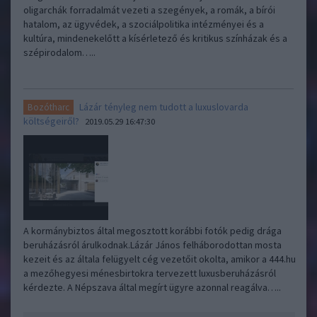
oligarchák forradalmát vezeti a szegények, a romák, a bírói
hatalom, az ügyvédek, a szociálpolitika intézményei és a
kultúra, mindenekelőtt a kísérletező és kritikus színházak és a
szépirodalom…..
Lázár tényleg nem tudott a luxuslovarda
Bozótharc
költségeiről?
2019.05.29 16:47:30
A kormánybiztos által megosztott korábbi fotók pedig drága
beruházásról árulkodnak.Lázár János felháborodottan mosta
kezeit és az általa felügyelt cég vezetőit okolta, amikor a 444.hu
a mezőhegyesi ménesbirtokra tervezett luxusberuházásról
kérdezte. A Népszava által megírt ügyre azonnal reagálva…..