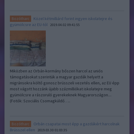
Közel kétmilliárd forint ingyen iskolatejre és
Bozótharc
gyümölcsre az EU-tól
2019.04.02 09:41:55
Miközben az Orbán-kormány bőszen harcol az uniós
támogatásokat szerintük a magyar gazdák helyett a
migránsokra költő gonosz brüsszeli vezetés ellen, az EU épp
most vágott hozzánk újabb százmilliókat iskolatejre meg
gyümölcsre a rászoruló gyerekeknek Magyarországon....
(Fotók: Szociális Csomagküldő…..
Orbán csapatai most épp a gazdákért harcolnak
Bozótharc
Brüsszel ellen
2019.03.30 01:03:35