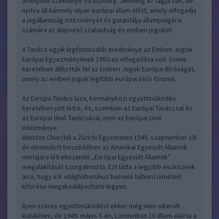
amelynek székhelye Strasbourg. Jelenleg 47 tagja van, de
nyitva áll bármely olyan európai állam előtt, amely elfogadja
a jogállamiság intézményét és garantálja állampolgárai
számára az alapvető szabadság és emberi jogokat.
A Tanács egyik legfontosabb eredménye az Emberi Jogok
Európai Egyezményének 1950-es elfogadása volt. Ennek
keretében állították fel az Emberi Jogok Európai Bíróságát,
amely az emberi jogok legfőbb európai bírói fóruma.
Az Európa Tanács laza, kormányközi együttműködés
keretében jött létre, és, szemben az Európai Tanáccsal és
az Európai Unió Tanácsával, nem az Európai Unió
intézménye.
Winston Churchill a Zürichi Egyetemen 1946. szeptember 19-
én elmondott beszédében az Amerikai Egyesült Államok
mintájára létrehozandó „Európai Egyesült Államok”
megalakítását szorgalmazta. Ezt látta a legjobb eszköznek
arra, hogy a II. világháborúhoz hasonló háború ismételt
kitörése megakadályozható legyen.
Ilyen szoros együttműködést ekkor még nem sikerült
kialakítani, de 1949. május 5-én, Londonban 10 állam aláírta a