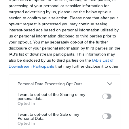
processing of your personal or sensitive information for
targeted advertising by us, please use the below opt-out
section to confirm your selection. Please note that after your
opt-out request is processed you may continue seeing
interest-based ads based on personal information utilized by
Mécsesgyújtás a kultúráért és a tudományért címmel egyórás
us or personal information disclosed to third parties prior to
demonstrációt tart három szakszervezet január 22-én, a Magyar
your opt-out. You may separately opt-out of the further
Kultúra Napján, 17 óra 30-kor, Budapesten, a Magyar
disclosure of your personal information by third parties on the
Tudományos Akadémia előtti Széchenyi-szobornál. A
IAB’s list of downstream participants. This information may
rendezvényről szóló tájékoztatót elküldték az MTI Országos…..
also be disclosed by us to third parties on the
IAB’s List of
Downstream Participants
that may further disclose it to other
third parties.
Magyar "migráns" zaklatott nőket Angliában,
Bozótharc
börtönre ítélték
Please note that this website/app uses one or more Google
2019.01.16 11:33:39
Personal Data Processing Opt Outs
services and may gather and store information including but
not limited to your visit or usage behaviour. You may click to
I want to opt-out of the Sharing of my
personal data.
grant or deny consent to Google and its third-party tags to
Opted In
use your data for below specified purposes in below Google
consent section.
I want to opt-out of the Sale of my
Personal Data.
Opted In
A menekültellenes Orbán-kormány lakálymédiája rendszeresen