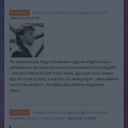
Orbán: Kinek felelõs a mai magyar kormány?
Bozótharc
2019.03.12 15:02:05
"Én abban hiszek, hogy mi képesek vagyunk megfosztani e
pártállamot a diktatúra bevezetésének minden lehetõségétõl"
– mondta többek között Orbán Viktor, igaz nem most, hanem
épp 30. évvel ezelőtt, a március 15-i ünnepségen , ellenzékiként
tartott beszédében. Közöljük a Beszélőben megjelent
teljes…..
A Brexit után is lesz egészségbiztosítása az
Bozótharc
Angliában dolgozó magyaroknak
2019.02.27 11:23:09