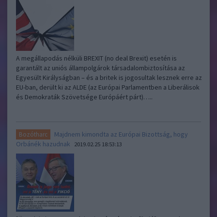
A megállapodás nélküli BREXIT (no deal Brexit) esetén is
garantált az uniós állampolgárok társadalombiztosítása az
Egyesült Királyságban – és a britek is jogosultak lesznek erre az
EU-ban, derült ki az ALDE (az Európai Parlamentben a Liberálisok
és Demokraták Szövetsége Európáért párt)…..
Majdnem kimondta az Európai Bizottság, hogy
Bozótharc
Orbánék hazudnak
2019.02.25 18:53:13