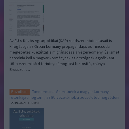
Az EU-s Közös Agrárpolitikai (KAP) rendszer módosításait is
kifogásolja az Orbán-kormány propagandája, és –micsoda
meglepetés –, ezúttal is migránsozás a végeredmény. És ismét
harcolnia kell a magyar kormánynak az országnak egyébként
több ezer milliárd forintnyi támogtást biztosító, csúnya
Brüsszel…..
Timmermans: Szeretnénk a magyar kormány
Bozótharc
retorikáját megtörni, az EU vezetőinek a becsületét megvédeni
2019.03.21 17:04:31