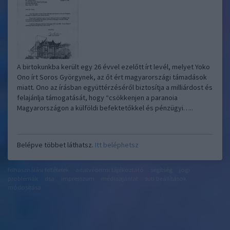
A birtokunkba került egy 26 évvel ezelőtt írt levél, melyet Yoko
Ono írt Soros Györgynek, az őt ért magyarországi támadások
miatt. Ono az írásban együttérzéséről biztosítja a milliárdost és
felajánlja támogatását, hogy “csökkenjen a paranoia
Magyarországon a külföldi befektetőkkel és pénzügyi…..
Belépve többet láthatsz.
Itt beléphetsz
felhasználási feltételek
adatvédelmi tájékoztató
segítség
jogi
problémák
dsa
impresszum
médiaajánlat
süti beállítások
módosítása