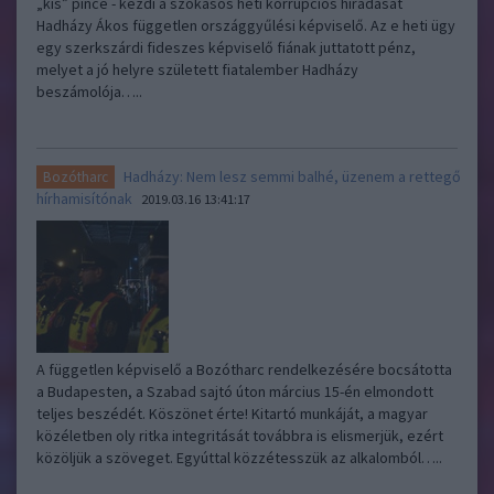
„kis” pince - kezdi a szokásos heti korrupciós híradását
Hadházy Ákos független országgyűlési képviselő. Az e heti ügy
egy szerkszárdi fideszes képviselő fiának juttatott pénz,
melyet a jó helyre született fiatalember Hadházy
beszámolója…..
Hadházy: Nem lesz semmi balhé, üzenem a rettegő
Bozótharc
hírhamisítónak
2019.03.16 13:41:17
A független képviselő a Bozótharc rendelkezésére bocsátotta
a Budapesten, a Szabad sajtó úton március 15-én elmondott
teljes beszédét. Köszönet érte! Kitartó munkáját, a magyar
közéletben oly ritka integritását továbbra is elismerjük, ezért
közöljük a szöveget. Egyúttal közzétesszük az alkalomból…..