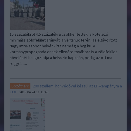
15 százalékról 4,5 százalékra csökkentették a kötelező
minimális zöldfelület arányát a Vértanúk terén, az eltávolított
Nagy Imre-szobor helyén- írta nemrég a hvg.hu. A
kormánypropaganda ennek ellenére továbbra is a zöldfelület
növelését hangoztatja a helyszín kapcsán, pedig az ott ma
reggel…..
200 szellemi honvédővel készül az EP-kampányra a
Bozótharc
CÖF
2019.04.24 11:11:45