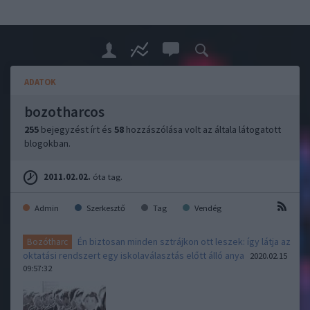
ADATOK
bozotharcos
255
bejegyzést írt és
58
hozzászólása volt az általa látogatott
blogokban.
2011.02.02.
óta tag.
Admin
Szerkesztő
Tag
Vendég
Én biztosan minden sztrájkon ott leszek: így látja az
Bozótharc
oktatási rendszert egy iskolaválasztás előtt álló anya
2020.02.15
09:57:32