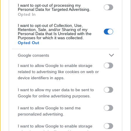
habzó szájjal hazudozik a Nyugat-Európában nőket zaklató,
I want to opt-out of processing my
erőszakoló "migránsokról." Egy angol lap most olyan esetről írt,
Personal Data for Targeted Advertising.
Opted In
mely nem valószínű, hogy felkerül a Lokál vagy a Ripost
lapjaira...
I want to opt-out of Collection, Use,
Retention, Sale, and/or Sharing of my
Personal Data that Is Unrelated with the
Purposes for which it was collected.
Opted Out
Közel háromszázmillióból építenek rózsakertet a
Bozótharc
Városligetben
2019.01.15 16:02:54
Google consents
I want to allow Google to enable storage
related to advertising like cookies on web or
device identifiers in apps.
I want to allow my user data to be sent to
Szó szerint virágzik a NER, csak sajnos adófizetői pénzből: a 250
Google for online advertising purposes.
milliárd (!) forintot is meghaladó költségvetésű Liget-
projektben 297 638 737 Ft-ért épít Rózsakertet egy cég, a
I want to allow Google to send me
közbeszerzési adatbázisban szereplő hirdetményszerint. (A
personalized advertising.
kép forrása: a Liget-projekt Facebook-oldala.) A követ vajon…..
I want to allow Google to enable storage