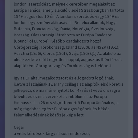
londoni szerződést, melynek keretében megalakult az
Európa Tanács, amely alakuló ülését Strasbourgban tartotta
1949. augusztus 10-én. A londoni szerződés vagy 1949-es
londoni egyezmény aláírásával a Benelux államok, Nagy-
Britannia, Franciaország, Dánia, Norvégia, Svédország,
Írország. Olaszország létrehozta az Európa Tanácsot
(Council of Europe). Később csatlakozott hozzá
Görögország, Törökország, Izland (1950), az NSZK (1951),
Ausztria (1956), Ciprus (1961), Svájc (1963).[1] Az alakuló az
ülés kezdete előtt egyetlen nappal, augusztus 9-én társult
alapítóként Görögország és Törökország is belépett.
Így az ET által megalkottatott és elfogadott logójának,
illetve zászlajának 12 arany csillaga az alapítók első körét is
jelképezi, de ma már e nyitott kör 47 részt vevő országra
bővült, és ezen szervezet szimbóluma - az Európa
Himnusszal - a 28 országot tömörítő Európai Uniónak is, s
még tágabban egész Európa egységének és békés
felemelkedésének közös jelképe lett.
Céljai:
a vitás kérdések tárgyalásos rendezése,