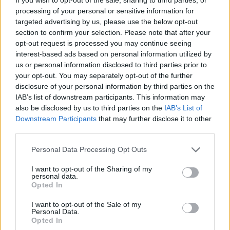
processing of your personal or sensitive information for
targeted advertising by us, please use the below opt-out
section to confirm your selection. Please note that after your
VDH-Nachrichten
Verein Deutscher Hochschüler zu Budapest
opt-out request is processed you may continue seeing
2010.12.26 00:45:00
interest-based ads based on personal information utilized by
us or personal information disclosed to third parties prior to
your opt-out. You may separately opt-out of the further
disclosure of your personal information by third parties on the
IAB’s list of downstream participants. This information may
also be disclosed by us to third parties on the
IAB’s List of
Downstream Participants
that may further disclose it to other
Ein Jahr ist wieder vorbei, unser Bund wurde ein Jahr älter. In
third parties.
den letzten zwei Semester könnten wir viel realisieren, obwohl
einige Sachen im Februar noch unmöglich erschienen.Unser
Please note that this website/app uses one or more Google
Personal Data Processing Opt Outs
Senior, Gábor Kecskeméti, hat uns eine Collage mit den Fotos
services and may gather and store information including but
des letzten Jahres…..
not limited to your visit or usage behaviour. You may click to
I want to opt-out of the Sharing of my
personal data.
grant or deny consent to Google and its third-party tags to
Opted In
use your data for below specified purposes in below Google
consent section.
I want to opt-out of the Sale of my
Fotos - Stammtische
Verein Deutscher Hochschüler zu Budapest
Personal Data.
2010.11.28 15:51:00
Opted In