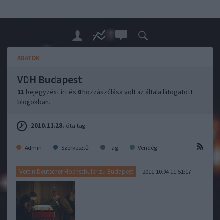
ADATOK
VDH Budapest
11
bejegyzést írt és
0
hozzászólása volt az általa látogatott
blogokban.
2010.11.28.
óta tag.
Admin
Szerkesztő
Tag
Vendég
Verein Deutscher Hochschüler zu Budapest
2011.10.04 11:51:17