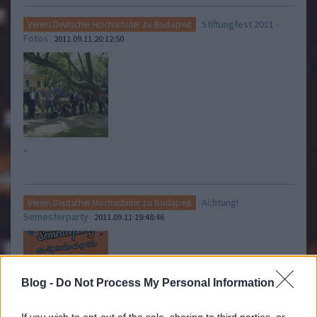
Stiftungfest 2011 -
Verein Deutscher Hochschüler zu Budapest
Fotos
2011.09.11 20:12:50
..
Achtung!
Verein Deutscher Hochschüler zu Budapest
Semesterparty
2011.09.11 19:48:46
Blog -
Do Not Process My Personal Information
If you wish to opt-out of the sale, sharing to third parties, or