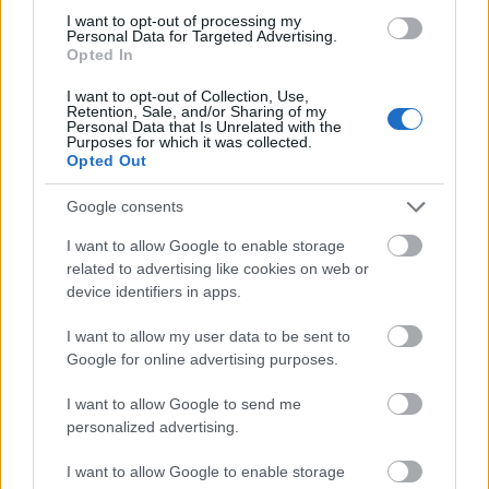
I want to opt-out of processing my
Personal Data for Targeted Advertising.
Opted In
I want to opt-out of Collection, Use,
Retention, Sale, and/or Sharing of my
Personal Data that Is Unrelated with the
Purposes for which it was collected.
Opted Out
Über uns
Verein Deutscher Hochschüler zu Budapest
2010.11.28
Google consents
15:31:00
I want to allow Google to enable storage
related to advertising like cookies on web or
device identifiers in apps.
I want to allow my user data to be sent to
Google for online advertising purposes.
..
I want to allow Google to send me
personalized advertising.
Belépve többet láthatsz.
Itt beléphetsz
I want to allow Google to enable storage