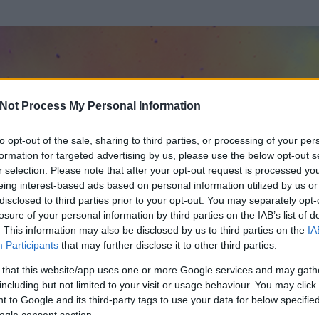
Not Process My Personal Information
to opt-out of the sale, sharing to third parties, or processing of your per
formation for targeted advertising by us, please use the below opt-out s
r selection. Please note that after your opt-out request is processed y
eing interest-based ads based on personal information utilized by us or
disclosed to third parties prior to your opt-out. You may separately opt-
losure of your personal information by third parties on the IAB’s list of
. This information may also be disclosed by us to third parties on the
IA
Participants
that may further disclose it to other third parties.
 és
1
hozzászólása volt az általa látogatott blogokban.
 that this website/app uses one or more Google services and may gath
including but not limited to your visit or usage behaviour. You may click 
ta tag.
 to Google and its third-party tags to use your data for below specifi
ogle consent section.