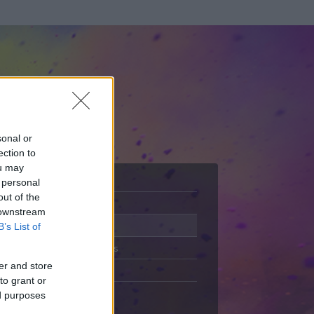
sonal or
ection to
ou may
 personal
out of the
Adatlap
 downstream
Aktivitás
B’s List of
Üzenetküldés
er and store
Kedvencek
to grant or
ed purposes