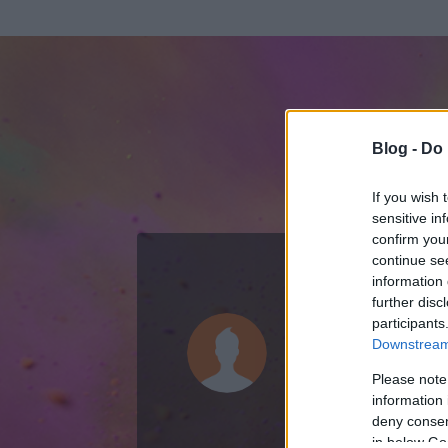
Blog -
Do 
If you wish 
sensitive in
confirm you
continue se
information 
ADATOK
further disc
participants
kiszoltan
Downstream 
0
bejegyzést írt
Please note
information 
2010.11.18.
ó
deny consent
in below Go