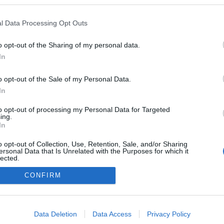
erkesztő
Tag
Vendég
l Data Processing Opt Outs
Update
 sorozat
2010.11.17 21:22:00
Holnap este kikerül az új videó. Nem hiszem el, hogy már
o opt-out of the Sharing of my personal data.
megint egy hónap telt el a legutóbbi óta... Ezúton is elnézést.A
In
videóról nem kerül ki trailer, mert egyidőben felkerül Youtube-
ra is az egész. A videó hossza majdnem 14 és fél perc.20:07:
o opt-out of the Sale of my Personal Data.
Későn értem haza, csak most…..
In
to opt-out of processing my Personal Data for Targeted
ing.
010.11.18 20:13:53
In
!! alig várjuk!!! :D :D
o opt-out of Collection, Use, Retention, Sale, and/or Sharing
ersonal Data that Is Unrelated with the Purposes for which it
lected.
áthatsz.
Itt beléphetsz
Out
CONFIRM
adatvédelmi tájékoztató
segítség
consents
impresszum
médiaajánlat
süti beállítások módosítása
o allow Google to enable storage related to advertising like cookies on
Data Deletion
Data Access
Privacy Policy
evice identifiers in apps.