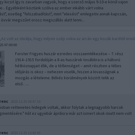
egy kicsit így is zavarban vagyok, hogy a szerző május 9-10-e körül vajon
-e... Egyébként köztünk szólva az ember inkább várt volna
ást", esetleg "felszabadítást", mint "elesést" emlegetni annak kapcsán,
ő övvár megszűnt orosz megszállás alatt lenni...
„Az volt az ideálja, hogy milyen szép volna az arcán egy kozák kardtól ere
25 07:00:00
Forster Frigyes huszár ezredes visszaemlékezése – 7. rész
1914–1915 fordulóján a 8-as huszárok továbbra is a háború
hétköznapjait élik, de a tétlenséget – amit részben a télies
időjárás is okoz – nehezen viselik, hiszen a lovasságnak a
mozgás a lételeme. Békés körülmények között telik az
első…..
renc
2023.12.25 09:47:10
lisban rettenetes hidegek voltak, akkor folytak a legnagyobb harcok
mentésére." Hát ez ugyebár áprilisra már azt ismert okok miatt nem volt
renc
2023.12.25 12:43:05