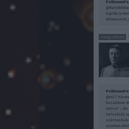
PollmannFe
@BartókBéla
kapták (a tem
láttamozott, 
A Nagy Háború
PollmannFe
@m17
: Köve
hozzátenni. 
nem-e? -, ám
tartozását, u
származásával
azonban döntő