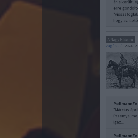
án sikerült, 
erre gondolt
"visszafoglal
hogy az illet
A Nagy Háború
vágás…”
2023.12.
PollmannFe
"Március-ápri
Przemysl meg
igaz...
PollmannFe