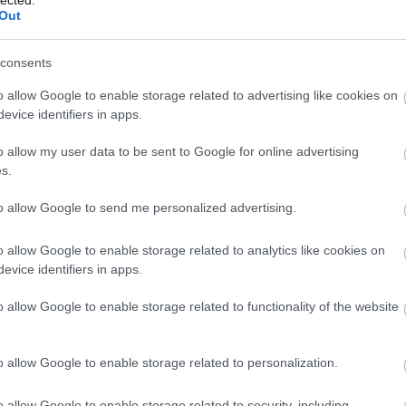
azonban váratlanul újból állásba kell vonulniuk, ahol
Out
gyalogságként…..
consents
renc
2024.01.22 08:25:56
o allow Google to enable storage related to advertising like cookies on
ahol a XVIII. hadtest székhelye volt) helyesen Rudnia (ma Rudnya, Ukrajna)
evice identifiers in apps.
o allow my user data to be sent to Google for online advertising
„Gyönyörű szép lovas feladatok voltak ezek…”
2024.01.08 07:00:00
s.
Forster Frigyes huszár ezredes visszaemlékezése – 9. rész
1915 nyarán Galíciában a nyolcas huszárok ismét
to allow Google to send me personalized advertising.
mozgóháborúba kerülnek, felderítő lovasságként
tevékenykedve csapnak össze a visszavonuló kozákokkal. Az
o allow Google to enable storage related to analytics like cookies on
üldözés során több találkozóharcot vívnak, veszteségeket is
evice identifiers in apps.
szenvednek. Véletlenszerűen…..
o allow Google to enable storage related to functionality of the website
renc
2024.01.08 07:44:42
m vagy tíz lépésre repültünk": úgy látszik nem kapcsolták be a
o allow Google to enable storage related to personalization.
eket... Plusz még ott az ittas vezetés...
o allow Google to enable storage related to security, including