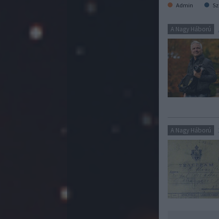
Admin
Sz
A Nagy Háború
A Nagy Háború