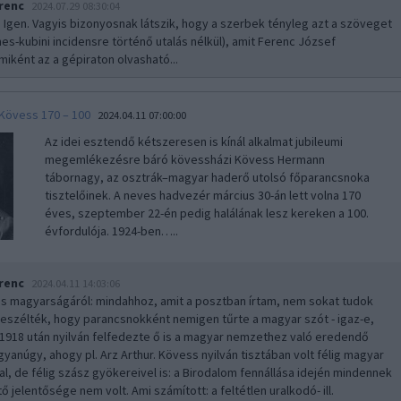
renc
2024.07.29 08:30:04
: Igen. Vagyis bizonyosnak látszik, hogy a szerbek tényleg azt a szöveget
es-kubini incidensre történő utalás nélkül), amit Ferenc József
miként az a gépiraton olvasható...
Kövess 170 – 100
2024.04.11 07:00:00
Az idei esztendő kétszeresen is kínál alkalmat jubileumi
megemlékezésre báró kövessházi Kövess Hermann
tábornagy, az osztrák–magyar haderő utolsó főparancsnoka
tisztelőinek. A neves hadvezér március 30-án lett volna 170
éves, szeptember 22-én pedig halálának lesz kereken a 100.
évfordulója. 1924-ben…..
renc
2024.04.11 14:03:06
ss magyarságáról: mindahhoz, amit a posztban írtam, nem sokat tudok
Beszélték, hogy parancsnokként nemigen tűrte a magyar szót - igaz-e,
 1918 után nyilván felfedezte ő is a magyar nemzethez való eredendő
gyanúgy, ahogy pl. Arz Arthur. Kövess nyilván tisztában volt félig magyar
, de félig szász gyökereivel is: a Birodalom fennállása idején mindennek
 jelentősége nem volt. Ami számított: a feltétlen uralkodó- ill.