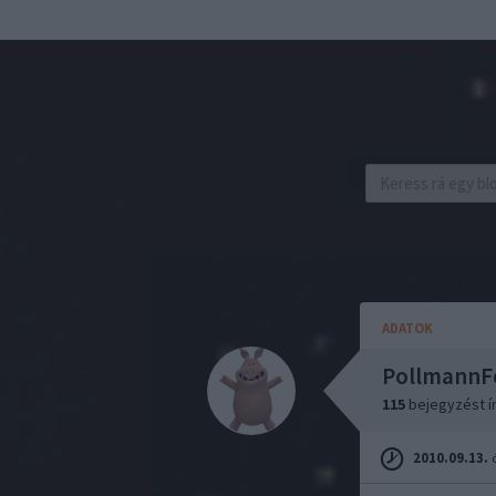
ADATOK
PollmannF
115
bejegyzést í
2010.09.13.
ó