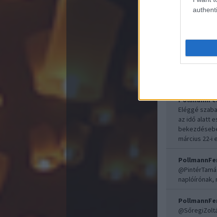
A Nagy Háború
authenti
PollmannFe
Eléggé szabad
az idő alatt
bekezdéseben
március 22-i 
PollmannFe
@PintérTamá
naplóírónak, 
PollmannFe
@SőregiZolt