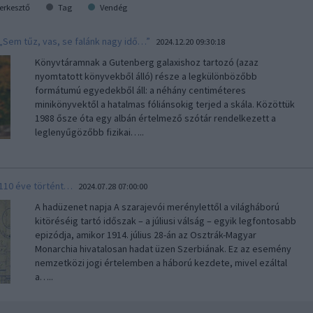
erkesztő
Tag
Vendég
„Sem tűz, vas, se falánk nagy idő…”
2024.12.20 09:30:18
Könyvtáramnak a Gutenberg galaxishoz tartozó (azaz
nyomtatott könyvekből álló) része a legkülönbözőbb
formátumú egyedekből áll: a néhány centiméteres
minikönyvektől a hatalmas fóliánsokig terjed a skála. Közöttük
1988 ősze óta egy albán értelmező szótár rendelkezett a
leglenyűgözőbb fizikai…..
110 éve történt…
2024.07.28 07:00:00
A hadüzenet napja A szarajevói merénylettől a világháború
kitöréséig tartó időszak – a júliusi válság – egyik legfontosabb
epizódja, amikor 1914. július 28-án az Osztrák-Magyar
Monarchia hivatalosan hadat üzen Szerbiának. Ez az esemény
nemzetközi jogi értelemben a háború kezdete, mivel ezáltal
a…..