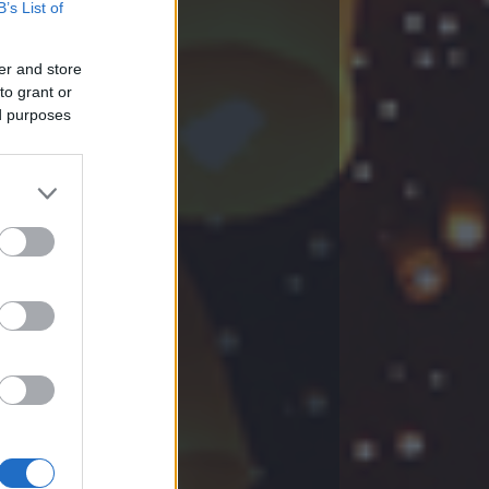
B’s List of
er and store
to grant or
ed purposes