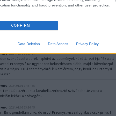
„Mi is kezdtünk puskaport szagolni…”
2024.01.01 07:00:00
cation functionality and fraud prevention, and other user protection.
Forster Frigyes huszár ezredes visszaemlékezése – 8. rész
1915. április elején a nyolcas huszárokat bizony leszállítják a
lovakról, hiszen a háború jellege alapjaiban változott meg. Be
CONFIRM
kell bújniuk a lövészárokba, először csak gyakorlatképpen,
később már gyalogsági feladatokat is kapnak. Ráadásul…..
Data Deletion
Data Access
Privacy Policy
renc
2024.01.01 14:23:50
on szökdécsel a derék naplóíró az események között... Azt írja: "Ez alatt
 esett el Przemysl." De ugyanezen bekezdésben előbb, majd a következpő
 is a május 9-10-i eseményekről ír. Nem értem, hogy kerül ide Przemysl
eleste?
renc
2024.01.01 17:57:55
s
: Lehet. De azért ezt a korabeli szerkesztő szóvá tehette volna a
mielőtt leközli a szövegét...
renc
2024.01.02 13:16:45
án
: Én is gondoltam erre, de mivel Przemysl visszafoglalása csak június 3-