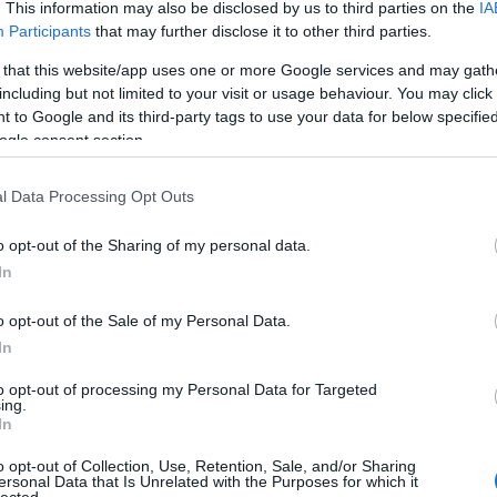
sztian-nekunk_nincsenek_gyarmataink_es_hoditasi_szandekaink_-
. This information may also be disclosed by us to third parties on the
IA
zvetel_a_monarchia_gyarmatositasi_torekveseiben_a_balkanon_1867-
Participants
that may further disclose it to other third parties.
 that this website/app uses one or more Google services and may gath
including but not limited to your visit or usage behaviour. You may click 
renc
2024.01.29 10:15:58
 to Google and its third-party tags to use your data for below specifi
s
: Én nem tudok 1878-as elmaradt felosztásról... A berlini kongresszus
ogle consent section.
8 nyara) lényegében nagyhatalmi konszenzus volt abban a kérdésben,
a-Magyarország szállja meg és igazgassa Bosznia-Hercegovinát. Egyedül
ellenezte a dolgot, de nem volt esélye rá, hogy megakadályozza annak
l Data Processing Opt Outs
t.
o opt-out of the Sharing of my personal data.
renc
2024.01.29 18:26:10
In
s
: Az persze igaz, hogy Szerbia és Montenegró szívesen osztozott volna
ek nem volt realitása
o opt-out of the Sale of my Personal Data.
In
„Mi sem voltunk restek s az oroszok itt nem tudtak eredményt elérni…”
to opt-out of processing my Personal Data for Targeted
ing.
In
Forster Frigyes huszár ezredes visszaemlékezése – 11. rész
1915 őszén a nyolcas huszárok immár sereglovassággá
o opt-out of Collection, Use, Retention, Sale, and/or Sharing
alakulnak, ebből az alkalomból ismét trónörökösi szemlét
ersonal Data that Is Unrelated with the Purposes for which it
kapnak, ahol igazán jó benyomást keltenek. Október 20-án
lected.