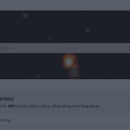
erenc
rt és
438
hozzászólása volt az általa látogatott blogokban.
ta tag.