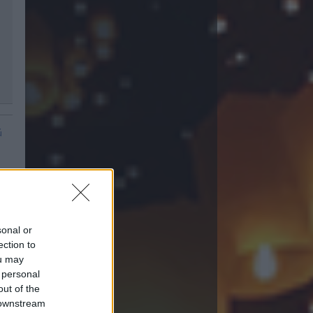
ú
sonal or
ection to
ou may
 personal
out of the
 downstream