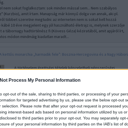
ég.
l nem sokat foglalkoztam: sok minden mással sem... Nem szabályos
jz" (Kurzbio), amit írtam. Manapság már könnyű dolga van annak, aki pl.
ről többet szeretne megtudni: az interneten nem is sokat kell hozzá
 kábé 10 éve megjelent egy jól használható életrajz is, melynek szerzője
lt a tábornagy hadtörténész fi (Kövess Géza) kéziratából, amit apjáról írt,
latos módon mindmáig kiadatlan maradt...
A kettős monarchia „harmadik fele”: Bosznia-Hercegovina és a Nagy Hábor
A történelem érettségi tételek képzeletbeli népszerűségi
listáján valószínűleg nincs az élmezőnyben a dualista Osztrák–
Magyar Monarchia felépítésével és működésével kapcsolatos
Not Process My Personal Information
kérdéskör. Nem véletlenül: a kiegyezés révén létrejött
bonyolult államstruktúra megértése már a kortársak
to opt-out of the sale, sharing to third parties, or processing of your per
többségének is…..
formation for targeted advertising by us, please use the below opt-out s
r selection. Please note that after your opt-out request is processed y
eing interest-based ads based on personal information utilized by us or
renc
2024.01.28 20:10:03
disclosed to third parties prior to your opt-out. You may separately opt-
: Valóban kiváló munka. Legújabban pedig ugyanehhez:
losure of your personal information by third parties on the IAB’s list of
hu/ekonyvek/tortenelem/magyar-tortenelem/csaplar-