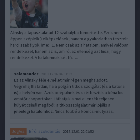
Alinsky a tapasztalatait 12 szabályba tömörítette. Ezek nem
éppen széplelkű elképzelések, hanem a gyakorlatban tesztelt
harci szabályok. Íme: 1. Nem csak az a hatalom, amivel valóban
rendelkezel, hanem az is, amiről az ellenség azt hiszi, hogy
rendelkezel. A hatalomnak két fő…..
salamander
2018.12.26 04:51:12
Ez az Alinsky féle elmélet már régen meghaladott.
Végrehajthatatlan, ha a polgári titkos szolgálat (és a katonai
is) a helyén van. Azok beépülnek és szétfeszítik a béna kis
amatőr csoportokat. Láthatjuk a mai ellenzék teljesen
hülyét csinál magából: a titkosszolgálat már lojális a
jelenlegi hatalomhoz. Nincs többé a komcsi-mutyizás.
Bírói szolidaritás
JogÁsz
2018.12.01 22:01:52