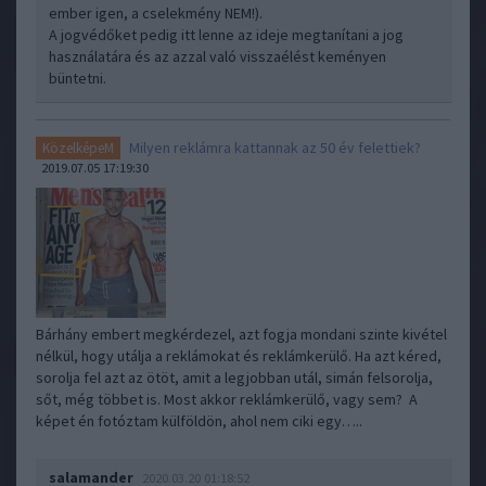
ember igen, a cselekmény NEM!).
A jogvédőket pedig itt lenne az ideje megtanítani a jog
használatára és az azzal való visszaélést keményen
büntetni.
Milyen reklámra kattannak az 50 év felettiek?
KözelképeM
2019.07.05 17:19:30
Bárhány embert megkérdezel, azt fogja mondani szinte kivétel
nélkül, hogy utálja a reklámokat és reklámkerülő. Ha azt kéred,
sorolja fel azt az ötöt, amit a legjobban utál, simán felsorolja,
sőt, még többet is. Most akkor reklámkerülő, vagy sem? A
képet én fotóztam külföldön, ahol nem ciki egy…..
salamander
2020.03.20 01:18:52