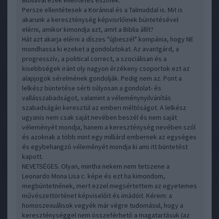
Bibliával ezek ellentétes eszmék.
Persze ellentétesek a Koránnal és a Talmuddal is. Mit is
akarunk a kereszténység képvisrlőinek büntetésével
elérni, amikor kimondja azt, amit a Biblia állít?
Hát azt akarja elérni a díszes "újbeszél" kompánia, hogy NE
mondhassa ki ezeket a gondolatokat. Az avantgárd, a
progresszív, a political correct, a szociálisan és a
kisebbségek iránt oly nagyon érzékeny csoportok ezt az
alapjogok sérelmének gondolják. Pedig nem az. Pont a
lelkész büntetése sérti súlyosan a gondolat- és
vallásszabadságot, valamint a véleménynyilvánítás
szabadságán keresztül az emberi méltóságot. A lelkész
ugyanis nem csak saját nevében beszél és nem saját
véleményét mondja, hanem a kereszténység nevében szól
és azoknak a több mint egy milliárd embernek az egységes
és egybehangzó véleményét mondja ki ami itt büntetést
kapott.
NEVETSÉGES. Olyan, mintha nekem nem tetszene a
Leonardo Mona Lisa c. képe és ezt ha kimondom,
megbüntetnének, mert ezzel megsértettem az egyetemes
művészettörténet képviselőit és imádóit. Kérem: a
homoszexuálisok vegyék már végre tudomásul, hogy a
kereszténységgel nem összeférhető a magatartásuk (az