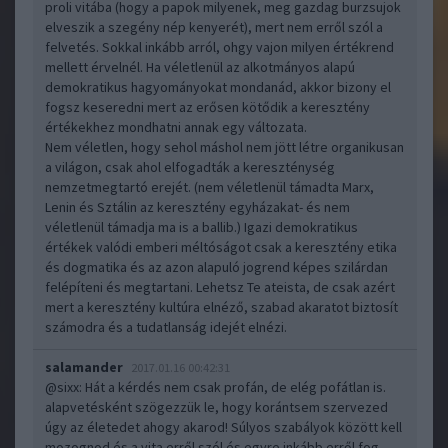
proli vitába (hogy a papok milyenek, meg gazdag burzsujok
elveszik a szegény nép kenyerét), mert nem erről szól a
felvetés. Sokkal inkább arról, ohgy vajon milyen értékrend
mellett érvelnél. Ha véletlenül az alkotmányos alapú
demokratikus hagyományokat mondanád, akkor bizony el
fogsz keseredni mert az erősen kötődik a keresztény
értékekhez mondhatni annak egy változata.
Nem véletlen, hogy sehol máshol nem jött létre organikusan
a világon, csak ahol elfogadták a kereszténység
nemzetmegtartó erejét. (nem véletlenül támadta Marx,
Lenin és Sztálin az keresztény egyházakat- és nem
véletlenül támadja ma is a ballib.) Igazi demokratikus
értékek valódi emberi méltóságot csak a keresztény etika
és dogmatika és az azon alapuló jogrend képes szilárdan
felépíteni és megtartani. Lehetsz Te ateista, de csak azért
mert a keresztény kultúra elnéző, szabad akaratot biztosít
számodra és a tudatlanság idejét elnézi.
salamander
2017.01.16 00:42:31
@sixx
: Hát a kérdés nem csak profán, de elég pofátlan is.
alapvetésként szögezzük le, hogy korántsem szervezed
úgy az életedet ahogy akarod! Súlyos szabályok között kell
mozognod és a vita erről szól és egyre inkább erről fog