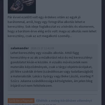
Pár évvel ezelőtt volt egy érdekes vitám az egyik jó
barátommal, arról, hogy egy fotográfiai alkotás lehet-e
keresztény. Sok ideje foglalkoztat ez a kérdés és elismerem,
hogy a barátom érve elég erős volt: maga az alkotás nem lehet
keresztény, csak az azt megalkotó személy...
salamander
2020.11.27 11:42:09
Lehet keresztény egy vizuális alkotás. Attól függ
keresztény-e az aki a műalkotást nézi és mű keressztényi
gondolatot kíván-e közölni. A vizuális művészetek nem
materiális képződmények, csak a tárgyi objektivációjukat,
jól félre szokták érteni (szándékosan vagy tudatlanságból)
a materialisták. Lukács György vagy Beke László, esetleg P.
Szűcs Julianna szándékossága kétségtelen, ám jelen blog
írójáról ezt nem feltételezem.
Elítélték a meleg-kérdésben véleményt
Szólj Be a Papnak!