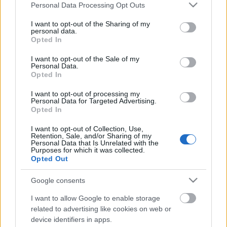
Please note that this website/app uses one or more Google
Personal Data Processing Opt Outs
services and may gather and store information including but
not limited to your visit or usage behaviour. You may click to
I want to opt-out of the Sharing of my
Plants vs. Zombies™ 2
NapiApp
2013.09.11 14:00:00
personal data.
grant or deny consent to Google and its third-party tags to
Opted In
use your data for below specified purposes in below Google
consent section.
I want to opt-out of the Sale of my
Personal Data.
Opted In
I want to opt-out of processing my
Personal Data for Targeted Advertising.
2009 májusában a PopCap előrukkolt miden idők
Opted In
leginnovatívabb tower defense játékával, ami egycsapásra
sikeres lett minden platformon, még a későbbi megjelenés
I want to opt-out of Collection, Use,
ellenére okostelefonokon is. Egyszerűség, szép látvány, és
Retention, Sale, and/or Sharing of my
Personal Data that Is Unrelated with the
egy kis humor fogadta a játékosokat. A siker után…..
Purposes for which it was collected.
Opted Out
Google consents
Belépve többet láthatsz.
Itt beléphetsz
I want to allow Google to enable storage
felhasználási feltételek
adatvédelmi tájékoztató
segítség
jogi
related to advertising like cookies on web or
problémák
dsa
impresszum
médiaajánlat
süti beállítások
device identifiers in apps.
módosítása