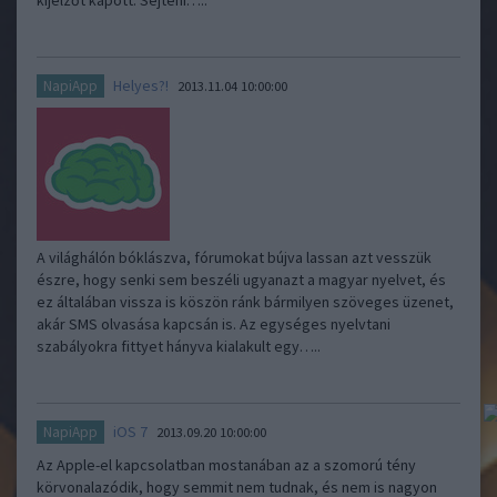
kijelzőt kapott. Sejteni…..
Helyes?!
NapiApp
2013.11.04 10:00:00
A világhálón bóklászva, fórumokat bújva lassan azt vesszük
észre, hogy senki sem beszéli ugyanazt a magyar nyelvet, és
ez általában vissza is köszön ránk bármilyen szöveges üzenet,
akár SMS olvasása kapcsán is. Az egységes nyelvtani
szabályokra fittyet hányva kialakult egy…..
iOS 7
NapiApp
2013.09.20 10:00:00
Az Apple-el kapcsolatban mostanában az a szomorú tény
körvonalazódik, hogy semmit nem tudnak, és nem is nagyon