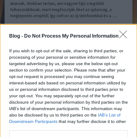
akarnak, titokban tartani, ami nagyon fájó a legtöbb
felhasználóknak, mert megfosztják őket az újdonság, a
meglepetés erejétől. Így volt ez az új telefonokkal és a…..
inorbert
2013.09.20 13:21:54
Blog -
Do Not Process My Personal Information
@Ittasellátó
: köszönöm a segítséget!
If you wish to opt-out of the sale, sharing to third parties, or
Mozi Mánia
NapiApp
processing of your personal or sensitive information for
2013.09.16 12:00:00
targeted advertising by us, please use the below opt-out
section to confirm your selection. Please note that after your
opt-out request is processed you may continue seeing
interest-based ads based on personal information utilized by
us or personal information disclosed to third parties prior to
your opt-out. You may separately opt-out of the further
disclosure of your personal information by third parties on the
Imádom a filmeket! Ha időm és anyagi hátterem engedi,
IAB’s list of downstream participants. This information may
szívesen eljárok moziba is, ezért elengedhetetlen, hogy az
also be disclosed by us to third parties on the
IAB’s List of
ember utánanézzen az éppen aktuális filmpalettának. Sokaknak
Downstream Participants
that may further disclose it to other
elég, ha csak a történeti bevezetést elolvassák, mások pedig
third parties.
szeretnek pozitív, illetve negatív…..