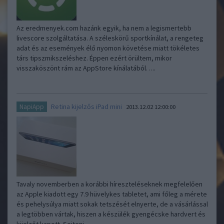
Az eredmenyek.com hazánk egyik, ha nem a legismertebb
livescore szolgáltatása. A széleskörű sportkínálat, a rengeteg
adat és az események élő nyomon követése miatt tökéletes
társ tipszmikszeléshez. Éppen ezért örültem, mikor
visszaköszönt rám az AppStore kínálatából…..
Retina kijelzős iPad mini
NapiApp
2013.12.02 12:00:00
Tavaly novemberben a korábbi híreszteléseknek megfelelően
az Apple kiadott egy 7.9 hüvelykes tabletet, ami főleg a mérete
és pehelysúlya miatt sokak tetszését elnyerte, de a vásárlással
a legtöbben vártak, hiszen a készülék gyengécske hardvert és