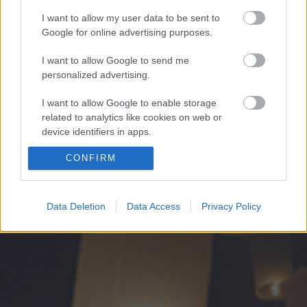
I want to allow my user data to be sent to
Google for online advertising purposes.
I want to allow Google to send me
personalized advertising.
I want to allow Google to enable storage
related to analytics like cookies on web or
device identifiers in apps.
CONFIRM
I want to allow Google to enable storage
related to functionality of the website or app.
I want to allow Google to enable storage
Data Deletion
Data Access
Privacy Policy
related to personalization.
I want to allow Google to enable storage
related to security, including authentication
functionality and fraud prevention, and other
user protection.