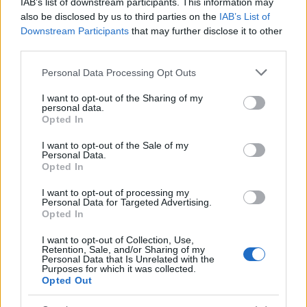
IAB’s list of downstream participants. This information may
Költsége van neki és a megszüntetésével további
also be disclosed by us to third parties on the
IAB’s List of
tanárokat rúghatnak ki. Az oktatás a jövőbe befektetést
Downstream Participants
that may further disclose it to other
jelent. Ha nem fektetünk be a jövőbe akkor nem is lesz
third parties.
olyan amilyennek szeretnénk.
Please note that this website/app uses one or more Google
Personal Data Processing Opt Outs
services and may gather and store information including but
Nem szereti az első generációs Airt a Lion
not limited to your visit or usage behaviour. You may click to
Appleblog
I want to opt-out of the Sharing of my
personal data.
2011.07.28 14:32:00
grant or deny consent to Google and its third-party tags to
Opted In
use your data for below specified purposes in below Google
consent section.
I want to opt-out of the Sale of my
Personal Data.
Opted In
I want to opt-out of processing my
Personal Data for Targeted Advertising.
Opted In
Konkrétan barkácsolni kell, hogy egyáltalán szarul elfusson a
Lion az első generációs Aireken. Pedig elvileg minden rendben
I want to opt-out of Collection, Use,
lenne, a hardver elbírja, és mégis. Törzsolvasónk, Fransisco
Retention, Sale, and/or Sharing of my
Miranda leírta nekünk tapasztalatait, és egy megoldási
Personal Data that Is Unrelated with the
Purposes for which it was collected.
javaslatot. Figyelem: mindenki a saját…..
Opted Out
azAttis
2011.07.28 15:02:40