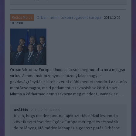
Orbán menni tökön rúgásért Európa
Kettős Mérce
2011.12.09
10:57:00
Orbán Viktor az Európai Uniós csúcson megmutatta mi a magyar
virtus. A most már bizonyosan bizonytalan magyar
gazdaságrányitás a hírek szerint előbb nemet mondott az eurós
mentőcsomagra, majd parlamenti szavazáshoz kötötte azt.
Mintha a kétharmad nem szavazna meg mindent.. Vannak az…..
azAttis
2011.12.09 16:42:27
tök jó, hogy minden pontos tájékoztatás nélkül levonod a
következtetéseidet. Egész Európa mérlegel és tétovázik
de te lényeglátó módón lecsapsz a gonosz patás Orbánra!