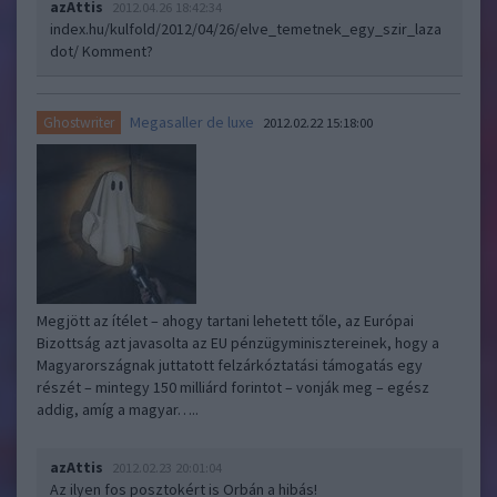
azAttis
2012.04.26 18:42:34
index.hu/kulfold/2012/04/26/elve_temetnek_egy_szir_laza
dot/
Komment?
Megasaller de luxe
Ghostwriter
2012.02.22 15:18:00
Megjött az ítélet – ahogy tartani lehetett tőle, az Európai
Bizottság azt javasolta az EU pénzügyminisztereinek, hogy a
Magyarországnak juttatott felzárkóztatási támogatás egy
részét – mintegy 150 milliárd forintot – vonják meg – egész
addig, amíg a magyar…..
azAttis
2012.02.23 20:01:04
Az ilyen fos posztokért is Orbán a hibás!