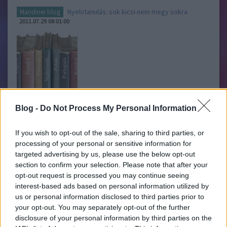
Nyelvtanulás: sok kicsi nem megy sokra
Mandiner blog
2011.07.29 08:01:00
Eltörölné a kormány a középiskolákban a nyelvi előkészítő,
Blog -
Do Not Process My Personal Information
úgynevezett nulladik osztályokat; három nyelv tanulását tennék
kötelezővé a nyolcosztályos gimnáziumokban; a
felsőoktatásba való bejutást nyelvvizsgához kötnék – derül ki a
If you wish to opt-out of the sale, sharing to third parties, or
nyelvoktatási…..
processing of your personal or sensitive information for
targeted advertising by us, please use the below opt-out
section to confirm your selection. Please note that after your
azAttis
2011.07.29 14:59:11
opt-out request is processed you may continue seeing
A nyelvi előkészítő tényleg jó dolog. Butaság lenne
megszüntetni. Úgy van ahogy a szerző írta. Jó korban, friss
interest-based ads based on personal information utilized by
aggyal "kapják el" vele a gyerekeket.
us or personal information disclosed to third parties prior to
your opt-out. You may separately opt-out of the further
Az egy hazugság, hogy nem vált be. Kár is ezt fejtegetni.
disclosure of your personal information by third parties on the