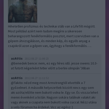
Hihetetlen profizmus és technikai stáb van a LifeTilt mögött.
Most például azért nem tudom megírni a sikeresen
beharangozott fenékformálós posztot, mert szervizben van a
gépem átvizsgáláson, és minden kép, és egyéb anyag a
csajokról azon a gépen van, úgyhogy a fenékformálós…..
azAttis
2012.08.27 11:06:23
@benedek bence
: nem, ez egy híres idő. jesse owens 10.3-
at futott négerként hitler előtt a berlini olmpián '36ban
azAttis
2012.08.27 11:11:52
@Takito
: nézd meg most Armstrongtól elvették a 7
győzelmet. A második helyezettek között nincs egy sem
aki azóta/előtte nem bukott volna le. Egy se. És vissza lehet
menni évenként a listán. Nagyon sokára találnak valakit aki
vagy akinek a csapata nem bukott volna cuccal. Nézz utána
a velo fórumon ha érdekel. Vicc az egész :)