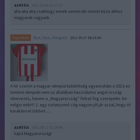
azAttis
2011.10.04 21:17:13
aha aha aha csakhogy ennek semmi de semmi köze ahhoz
magyarok vagyunk
Bye, bye, Hungary
Hajcsatok
2011.09.17 08:14:00
A hír szerint a magyar olimpiai küldöttség egyenruháin a 2012-es
londoni olimpián nem az általában használatos angol ország-
elnevezés, hanem a „Magyarország” felirat fog szerepelni. De
mégis miért? 1. egy szitanyomó cég nagyon jól jár azzal, hogy öt
karakterrel többet…..
azAttis
2011.09.17 13:29:48
hajrá Magyarország!