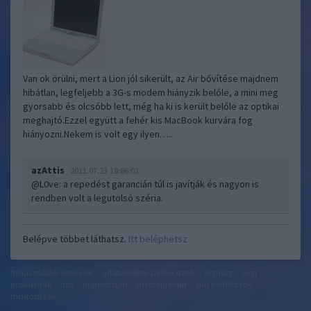
Van ok örülni, mert a Lion jól sikerült, az Air bővítése majdnem
hibátlan, legfeljebb a 3G-s modem hiányzik belőle, a mini meg
gyorsabb és olcsóbb lett, még ha ki is került belőle az optikai
meghajtó.Ezzel együtt a fehér kis MacBook kurvára fog
hiányozni.Nekem is volt egy ilyen…..
azAttis
2011.07.23 18:06:03
@L0ve
: a repedést garancián túl is javítják és nagyon is
rendben volt a legutolsó széria.
Belépve többet láthatsz.
Itt beléphetsz
felhasználási feltételek
adatvédelmi tájékoztató
segítség
jogi
problémák
dsa
impresszum
médiaajánlat
süti beállítások
módosítása