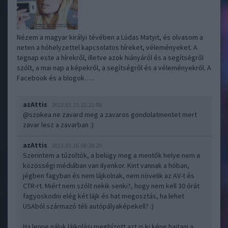
Nézem a magyar királyi tévében a Lúdas Matyit, és olvasom a
neten a hóhelyzettel kapcsolatos híreket, véleményeket. A
tegnap este a hírekről, illetve azok hiányáról és a segítségről
szólt, a mai nap a képekről, a segítségről és a véleményekről. A
Facebook és a blogok…..
azAttis
2013.03.15 21:21:08
@szokea ne zavard meg a zavaros gondolatmentet mert
zavar lesz a zavarban :)
azAttis
2013.03.16 08:28:29
Szerintem a tűzoltók, a belügy meg a mentők helye nem a
közösségi médiában van ilyenkor. Kint vannak a hóban,
jégben fagyban és nem lájkolnak, nem növelik az AV-t és
CTR-rt. Miért nem szólt nekik senki?, hogy nem kell 30 órát
fagyoskodni elég két lájk és hat megosztás, ha lehet
USAból származó téli autópályaképekell? :)
Ha lenne náluk lájkolási megbízott azt is ki kéne hajtani a