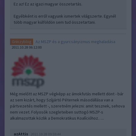
Ez az! Ez az igazi magyar összetartás.
Egyébként is erről vagyunk ismertek világszerte. Egynél
több magyar külföldön sem tud összetartani.
Az MSZP és a gyurcsányizmus meghaladása
Gréczyblog
2011.10.28 06:12:00
Még mielőtt az MSZP végképp az ámokfutás mellett dönt - bár
az sem kizárt, hogy Szíjjártó Péternek másodállása van a
pártvezetés mellett -, szeretném jelezni: amit tesznek, sehova
nem vezet. Folyosók szegleteiben suttogó MSZP-s
alkalmazottak közlik a Demokratikus Koalícióhoz…..
azAttis
2011.10.28 09:59:44