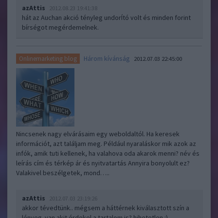
azAttis
2012.08.23 19:41:38
hát az Auchan akció tényleg undorÍtó volt és minden forint
bírségot megérdemelnek.
Három kívánság
Onlinemarketing blog
2012.07.03 22:45:00
Nincsenek nagy elvárásaim egy weboldaltól. Ha keresek
információt, azt találjam meg. Például nyaraláskor mik azok az
infók, amik tuti kellenek, ha valahova oda akarok menni? név és
leírás cím és térkép ár és nyitvatartás Annyira bonyolult ez?
Valakivel beszélgetek, mond…..
azAttis
2012.07.03 23:19:26
akkor tévedtünk.. mégsem a háttérnek kiválasztott szín a
lényeg. van akit érdekel a tartalom is? hihetetlen :)