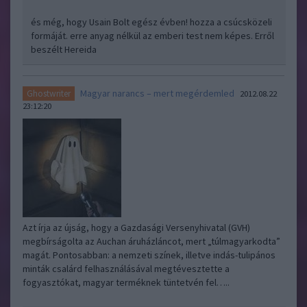
és még, hogy Usain Bolt egész évben! hozza a csúcsközeli
formáját. erre anyag nélkül az emberi test nem képes. Erről
beszélt Hereida
Magyar narancs – mert megérdemled
Ghostwriter
2012.08.22
23:12:20
Azt írja az újság, hogy a Gazdasági Versenyhivatal (GVH)
megbírságolta az Auchan áruházláncot, mert „túlmagyarkodta”
magát. Pontosabban: a nemzeti színek, illetve indás-tulipános
minták csalárd felhasználásával megtévesztette a
fogyasztókat, magyar terméknek tüntetvén fel…..