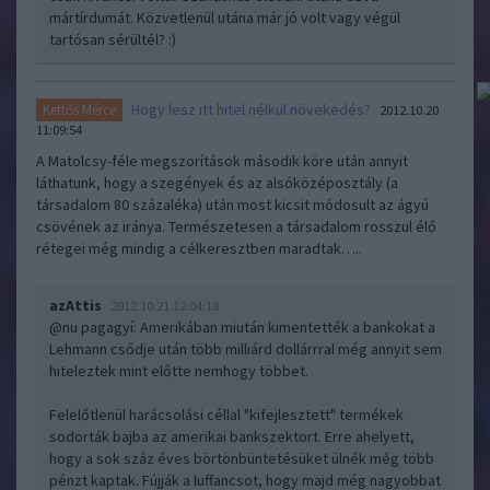
mártírdumát. Közvetlenül utána már jó volt vagy végül
tartósan sérültél? :)
Hogy lesz itt hitel nélkül növekedés?
Kettős Mérce
2012.10.20
11:09:54
A Matolcsy-féle megszorítások második köre után annyit
láthatunk, hogy a szegények és az alsóközéposztály (a
társadalom 80 százaléka) után most kicsit módosult az ágyú
csövének az iránya. Természetesen a társadalom rosszul élő
rétegei még mindig a célkeresztben maradtak…..
azAttis
2012.10.21 12:04:18
@nu pagagyí
: Amerikában miután kimentették a bankokat a
Lehmann csődje után több milliárd dollárrral még annyit sem
hiteleztek mint előtte nemhogy többet.
Felelőtlenül harácsolási céllal "kifejlesztett" termékek
sodorták bajba az amerikai bankszektort. Erre ahelyett,
hogy a sok száz éves börtönbüntetésüket ülnék még több
pénzt kaptak. Fújják a luffancsot, hogy majd még nagyobbat