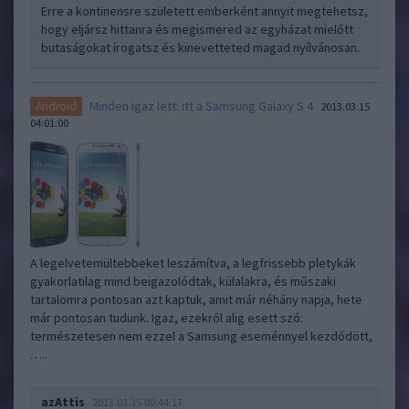
Erre a kontinensre született emberként annyit megtehetsz,
hogy eljársz hittanra és megismered az egyházat mielőtt
butaságokat írogatsz és kinevetteted magad nyílvánosan.
Minden igaz lett: itt a Samsung Galaxy S 4
Android
2013.03.15
04:01:00
A legelvetemültebbeket leszámítva, a legfrissebb pletykák
gyakorlatilag mind beigazolódtak, külalakra, és műszaki
tartalomra pontosan azt kaptuk, amit már néhány napja, hete
már pontosan tudunk. Igaz, ezekről alig esett szó:
természetesen nem ezzel a Samsung eseménnyel kezdődött,
…..
azAttis
2013.03.15 09:44:17