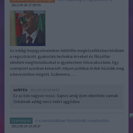
2012.09.26 17:09:55
Az eddigi bejegyzéseimben többféle megközelítésben bíráltam
a regisztrációt: gyakorlati-technikai érveket és filozófiai-
elméleti megfontolásokat is igyekeztem felsorakoztatni. Egy
szempont azonban kimaradt: milyen politikai érdek húzódik meg
a bevezetése mögött. Számomra…..
azAttis
2012.09.28 08:48:55
Ez az írás nagyon rossz. Sajnos amíg ilyen ellenfelei vannak
Orbánnak addig nincs miért aggódnia
A szakiskolákban folytatódik a népbutítás
Szamárpad
2012.09.24 10:29:27