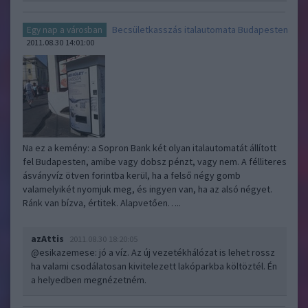
Becsületkasszás italautomata Budapesten
Egy nap a városban
2011.08.30 14:01:00
Na ez a kemény: a Sopron Bank két olyan italautomatát állított
fel Budapesten, amibe vagy dobsz pénzt, vagy nem. A félliteres
ásványvíz ötven forintba kerül, ha a felső négy gomb
valamelyikét nyomjuk meg, és ingyen van, ha az alsó négyet.
Ránk van bízva, értitek. Alapvetően…..
azAttis
2011.08.30 18:20:05
@esikazemese
: jó a víz. Az új vezetékhálózat is lehet rossz
ha valami csodálatosan kivitelezett lakóparkba költöztél. Én
a helyedben megnézetném.