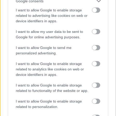
Google consents
Az air annyira vacak gép, hogy hihetetlen számomra a fehér
macbook elkaszálása.
I want to allow Google to enable storage
related to advertising like cookies on web or
Az egy dolog, hogy túlmelegszik és vacak a teljesítménye
device identifiers in apps.
de még bővíteni sem lehet. Plusz a fehér macbookért
megőrültek a csajok (értsd azt vették). Ezt a szürke air nem
I want to allow my user data to be sent to
tudja :/
Google for online advertising purposes.
I want to allow Google to send me
Orbán tus: a nyugat halott
Varánusz
2011.07.24 05:42:00
personalized advertising.
I want to allow Google to enable storage
related to analytics like cookies on web or
device identifiers in apps.
I want to allow Google to enable storage
related to functionality of the website or app.
"És ég az oltár. Ím, körébe gyűltünk, Szétszórt bolyongók a
vész idején.Már is tüzénél szent lángra hevültünk, Fénye világol
I want to allow Google to enable storage
sorsunk ösvenyén.Oh, rakjuk e tüzet, hogy estve nála Enyhet
related to personalization.
találjon áldó magzatunk!Ez lesz a méltó, a valódi hála Mit a
nagy…..