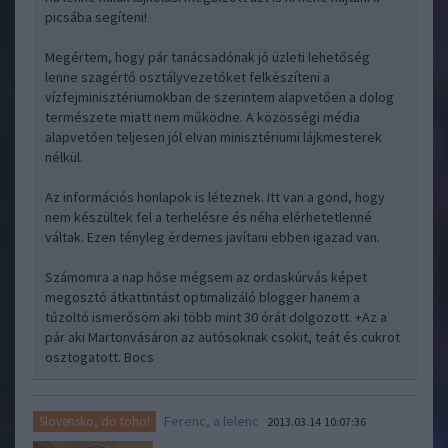
picsába segíteni!
Megértem, hogy pár tanácsadónak jó üzleti lehetőség
lenne szagértő osztályvezetőket felkészíteni a
vízfejminisztériumokban de szerintem alapvetően a dolog
természete miatt nem működne. A közösségi média
alapvetően teljesen jól elvan minisztériumi lájkmesterek
nélkül.
Az információs honlapok is léteznek. Itt van a gond, hogy
nem készültek fel a terhelésre és néha elérhetetlenné
váltak. Ezen tényleg érdemes javítani ebben igazad van.
Számomra a nap hőse mégsem az ordaskúrvás képet
megosztó átkattintást optimalizáló blogger hanem a
tűzoltó ismerősöm aki több mint 30 órát dolgozott. +Az a
pár aki Martonvásáron az autósoknak csokit, teát és cukrot
osztogatott. Bocs
Ferenc, a lelenc
Slovensko, do toho!
2013.03.14 10:07:36