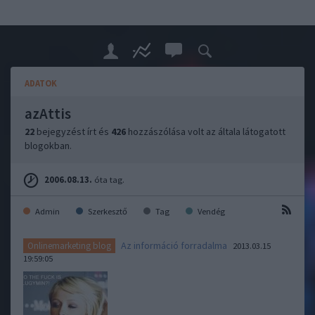
ADATOK
azAttis
22
bejegyzést írt és
426
hozzászólása volt az általa látogatott
blogokban.
2006.08.13.
óta tag.
Admin
Szerkesztő
Tag
Vendég
Az információ forradalma
Onlinemarketing blog
2013.03.15
19:59:05