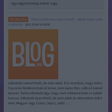
egy nagyon beteg ember vagy
Tőlem ezért nem kapsz hitelt - Jakab Andor után
the játszótér
szabadon
2011.10.04 14:26:00
Adhatnék neked hitelt, de nem adok. El is mondom, hogy miért.
Fasza kis hitelkonstrukció lenne, nem kamu thm, változó kamat
ilyesmi. Törleszthetnéd úgy, hogy nem rokkanna bele a családi
kassza. Adhatnék ilyen hitelt, de nem adok és elmondom miért
nem. Magyar vagy Csalsz, lopsz, adót…..