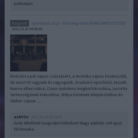
pukkanjon.
Spartacus 1x13 - Öld meg mind (ÉVADZÁRÓ EPIZÓD)
hogyvolt
2012.10.20 09:00:00
Elnézést a pár napos csúszásért, a technika sajnos közbeszólt,
de most itt vagyunk és ragyogunk, évadzáró epizóóód, tessék.
Naevia elhurcolása, Crixus nyilvános megkorbácsolása, Lucretia
terhességének kiderülése, Ilithya bűnének lelepleződése és
Glaber capuai…..
azAttis
2012.10.20 18:22:16
Andy Whitfield nyugodjon békében! Nagy alakítás volt igazi
férfimunka.