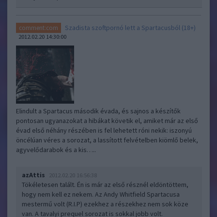
Szadista szoftpornó lett a Spartacusból (18+)
comment:com
2012.02.20 14:30:00
Elindult a Spartacus második évada, és sajnos a készítők
pontosan ugyanazokat a hibákat követik el, amiket már az első
évad első néhány részében is fel lehetett róni nekik: iszonyú
öncélúan véres a sorozat, a lassított felvételben kiömlő belek,
agyvelődarabok és a kis…..
azAttis
2012.02.20 16:56:38
Tökéletesen talált. Én is már az első résznél eldöntöttem,
hogy nem kell ez nekem. Az Andy Whitfield Spartacusa
mestermű volt (R.I.P) ezekhez a részekhez nem sok köze
van. A tavalyi prequel sorozat is sokkal jobb volt.