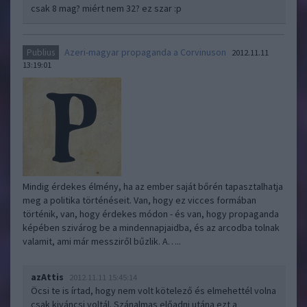
csak 8 mag? miért nem 32? ez szar :p
Azeri-magyar propaganda a Corvinuson
Publius
2012.11.11
13:19:01
Mindig érdekes élmény, ha az ember saját bőrén tapasztalhatja
meg a politika történéseit. Van, hogy ez vicces formában
történik, van, hogy érdekes módon - és van, hogy propaganda
képében szivárog be a mindennapjaidba, és az arcodba tolnak
valamit, ami már messziről bűzlik. A…..
azAttis
2012.11.11 15:45:14
Öcsi te is írtad, hogy nem volt kötelező és elmehettél volna
csak kiváncsi voltál. Szánalmas előadni utána ezt a