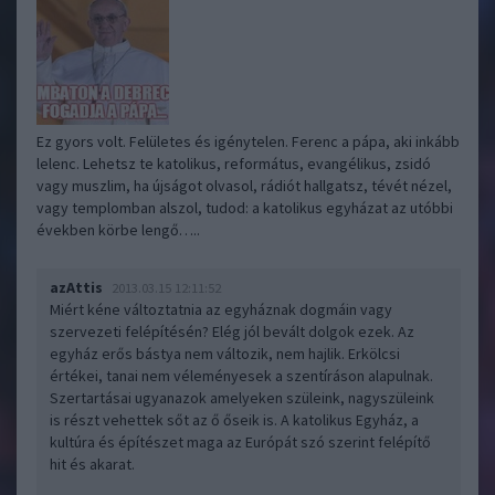
Ez gyors volt. Felületes és igénytelen. Ferenc a pápa, aki inkább
lelenc. Lehetsz te katolikus, református, evangélikus, zsidó
vagy muszlim, ha újságot olvasol, rádiót hallgatsz, tévét nézel,
vagy templomban alszol, tudod: a katolikus egyházat az utóbbi
években körbe lengő…..
azAttis
2013.03.15 12:11:52
Miért kéne változtatnia az egyháznak dogmáin vagy
szervezeti felépítésén? Elég jól bevált dolgok ezek. Az
egyház erős bástya nem változik, nem hajlik. Erkölcsi
értékei, tanai nem véleményesek a szentíráson alapulnak.
Szertartásai ugyanazok amelyeken szüleink, nagyszüleink
is részt vehettek sőt az ő őseik is. A katolikus Egyház, a
kultúra és építészet maga az Európát szó szerint felépítő
hit és akarat.