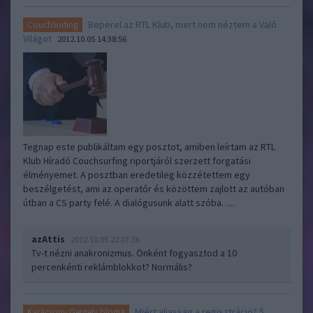
Beperel az RTL Klub, mert nem néztem a Való
CouchSurfing
Világot
2012.10.05 14:38:56
Tegnap este publikáltam egy posztot, amiben leírtam az RTL
Klub Híradó Couchsurfing riportjáról szerzett forgatási
élményemet. A posztban eredetileg közzétettem egy
beszélgetést, ami az operatőr és közöttem zajlott az autóban
útban a CS party felé. A dialógusunk alatt szóba…..
azAttis
2012.10.05 22:07:36
Tv-t nézni anakronizmus. Önként fogyasztod a 10
percenkénti reklámblokkot? Normális?
Miért aljasság a regisztráció? 5.
Karácsony Gergely blogja