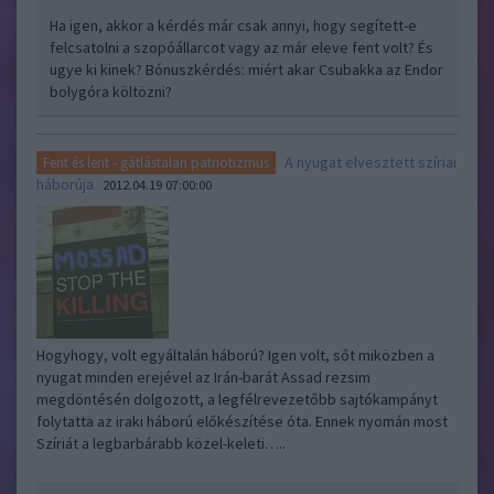
Ha igen, akkor a kérdés már csak annyi, hogy segített-e
felcsatolni a szopóállarcot vagy az már eleve fent volt? És
ugye ki kinek? Bónuszkérdés: miért akar Csubakka az Endor
bolygóra költözni?
A nyugat elvesztett szíriai
Fent és lent - gátlástalan patriotizmus
háborúja
2012.04.19 07:00:00
Hogyhogy, volt egyáltalán háború? Igen volt, sőt miközben a
nyugat minden erejével az Irán-barát Assad rezsim
megdöntésén dolgozott, a legfélrevezetőbb sajtókampányt
folytatta az iraki háború előkészítése óta. Ennek nyomán most
Szíriát a legbarbárabb közel-keleti…..