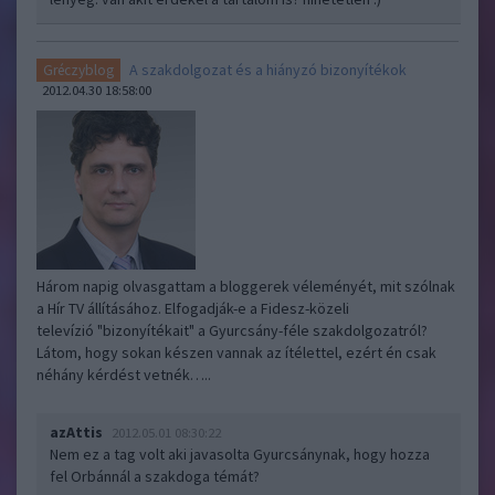
A szakdolgozat és a hiányzó bizonyítékok
Gréczyblog
2012.04.30 18:58:00
Három napig olvasgattam a bloggerek véleményét, mit szólnak
a Hír TV állításához. Elfogadják-e a Fidesz-közeli
televízió "bizonyítékait" a Gyurcsány-féle szakdolgozatról?
Látom, hogy sokan készen vannak az ítélettel, ezért én csak
néhány kérdést vetnék…..
azAttis
2012.05.01 08:30:22
Nem ez a tag volt aki javasolta Gyurcsánynak, hogy hozza
fel Orbánnál a szakdoga témát?