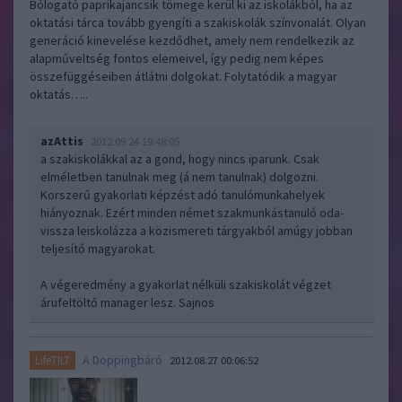
Bólogató paprikajancsik tömege kerül ki az iskolákból, ha az
oktatási tárca tovább gyengíti a szakiskolák színvonalát. Olyan
generáció kinevelése kezdődhet, amely nem rendelkezik az
alapműveltség fontos elemeivel, így pedig nem képes
összefüggéseiben átlátni dolgokat. Folytatódik a magyar
oktatás…..
azAttis
2012.09.24 19:48:05
a szakiskolákkal az a gond, hogy nincs iparunk. Csak
elméletben tanulnak meg (á nem tanulnak) dolgozni.
Korszerű gyakorlati képzést adó tanulómunkahelyek
hiányoznak. Ezért minden német szakmunkástanuló oda-
vissza leiskolázza a közismereti tárgyakból amúgy jobban
teljesítő magyarokat.
A végeredmény a gyakorlat nélküli szakiskolát végzet
árufeltöltő manager lesz. Sajnos
A Doppingbáró
LifeTILT
2012.08.27 00:06:52