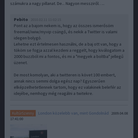
számukra a nagy pillanat. De... Nagyon messziről…..
Pebito
2010.02.11 11:02:15
Pont az a bajom nekem is, hogy az összes ismerősöm
freemail/iwiw/myvip csüngő, és nekik a Twitter is valami
idegen bolygó.
Lehetne ezt értelmesen használni, de a baj ott van, hogy a
tököm se fogja azzal kezdeni a reggelt, hogy kiválogatom a
2000 buzzból mi a fontos, és mi a "megyek a boltba" jellegű
üzenet.
De most komolyan, aki a twitteren is követ 100 embert,
annak nincs semmi dolga egész nap? Egyszerűen
elképzelhetetlennek tartom, hogy ez valakinek belefér az
idejébe, nemhogy még reagálni a twitekre.
London közelebb van, mint Gondolnád
KultúrSzenny
2009.04.08
17:41:00