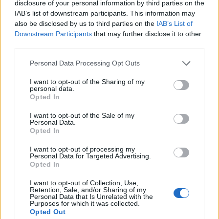
disclosure of your personal information by third parties on the
IAB’s list of downstream participants. This information may
also be disclosed by us to third parties on the
IAB’s List of
Downstream Participants
that may further disclose it to other
third parties.
Ha megkérhetlek benneteket, ne nevezze mindenki Stella-nak
Please note that this website/app uses one or more Google
Personal Data Processing Opt Outs
a képét ;)..
services and may gather and store information including but
not limited to your visit or usage behaviour. You may click to
I want to opt-out of the Sharing of my
personal data.
grant or deny consent to Google and its third-party tags to
Pebito
Opted In
2007.06.18 12:51:23
use your data for below specified purposes in below Google
Már ide látom, hogy hülyére fogjuk magunkat röhögni a sok
consent section.
I want to opt-out of the Sale of my
alkotáson! :)
Personal Data.
Opted In
Kínzó kérdés III
Rossz PC játékok sorozat
2007.06.17 21:35:00
I want to opt-out of processing my
Personal Data for Targeted Advertising.
Opted In
I want to opt-out of Collection, Use,
Retention, Sale, and/or Sharing of my
Personal Data that Is Unrelated with the
Purposes for which it was collected.
Opted Out