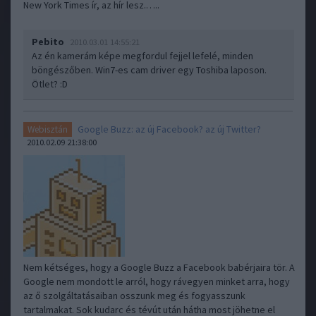
New York Times ír, az hír lesz.…..
Pebito
2010.03.01 14:55:21
Az én kamerám képe megfordul fejjel lefelé, minden
böngészőben. Win7-es cam driver egy Toshiba laposon.
Ötlet? :D
Google Buzz: az új Facebook? az új Twitter?
Webisztán
2010.02.09 21:38:00
Nem kétséges, hogy a Google Buzz a Facebook babérjaira tör. A
Google nem mondott le arról, hogy rávegyen minket arra, hogy
az ő szolgáltatásaiban osszunk meg és fogyasszunk
tartalmakat. Sok kudarc és tévút után hátha most jöhetne el