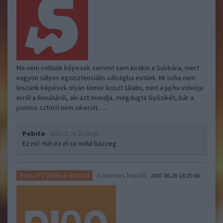
Ma nem voltunk képesek semmit sem kirakni a Subbára, mert
nagyon súlyos egzisztenciális válságba estünk. Mi soha nem
leszünk képések olyan tömör koszt tálalni, mint a juj.hu videója
erről a Renátáról, aki azt mondja, megdugta Győzikét, bár a
pontos sztorit nem sikerült…..
Pebito
2007.07.24 21:06:07
Ez mi? Hát ez el se indul bazzeg
A nyertes képről
Rossz PC játékok sorozat
2007.06.28 18:23:00