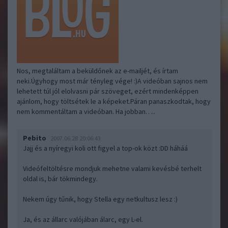
Nos, megtaláltam a beküldőnek az e-mailjét, és írtam
neki.Úgyhogy most már tényleg vége! :)A videóban sajnos nem
lehetett túl jól elolvasni pár szöveget, ezért mindenképpen
ajánlom, hogy töltsétek le a képeket.Páran panaszkodtak, hogy
nem kommentáltam a videóban. Ha jobban…..
Pebito
2007.06.28 20:06:43
Jajj és a nyíregyi koli ott figyel a top-ok közt :DD háháá
Videófeltöltésre mondjuk mehetne valami kevésbé terhelt
oldal is, bár tökmindegy.
Nekem úgy tűnik, hogy Stella egy netkultusz lesz :)
Ja, és az állarc valójában álarc, egy L-el.