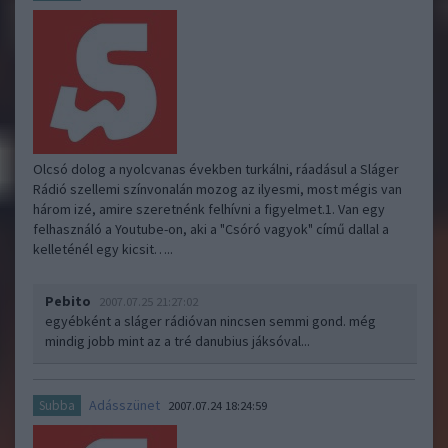
Olcsó dolog a nyolcvanas években turkálni, ráadásul a Sláger
Rádió szellemi színvonalán mozog az ilyesmi, most mégis van
három izé, amire szeretnénk felhívni a figyelmet.1. Van egy
felhasználó a Youtube-on, aki a "Csóró vagyok" című dallal a
kelleténél egy kicsit…..
Pebito
2007.07.25 21:27:02
egyébként a sláger rádióvan nincsen semmi gond. még
mindig jobb mint az a tré danubius jáksóval...
Adásszünet
Subba
2007.07.24 18:24:59