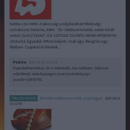
Subba szív iWiW. A lakosság szolgálatában! Minőségi
szórakozás hetente, klikk. - Én- Valakivel kitoltál, valaki kitolt
veled- OLASZ ELVALT JOL SZITUALT OSZINTE VIDAM HIPERAKTIV-
Jóska bá- Egyedül- Itthoni képek- Csak úgy- Beugrós egy
filmben- Csajokat értékelek..
Pebito
2007.09.28 15:32:38
Engedelmetekkel, én is linkelnék, ma találtam, teljesen
véletlenül:
iwiw.hu/pages/user/userdata.jsp?
userID=10978791
Renault márkaszervizek szopóágon
Tékozló Homár
2007.08.31
13:12:00