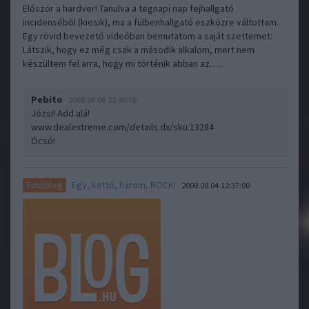
Először a hardver! Tanulva a tegnapi nap fejhallgató
incidenséből (kiesik), ma a fülbenhallgató eszközre váltottam.
Egy rövid bevezető videóban bemutatom a saját szettemet:
Látszik, hogy ez még csak a második alkalom, mert nem
készültem fel arra, hogy mi történik abban az…..
Pebito
2008.08.06 22:40:50
Józsi! Add alá!
www.dealextreme.com/details.dx/sku.13284
Ócsó!
Egy, kettő, három, ROCK!
Futóblog
2008.08.04 12:37:00