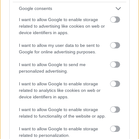
Google consents
I want to allow Google to enable storage
related to advertising like cookies on web or
Nos, múltkor beszámoltam 590 forintos beruházásomról, most
device identifiers in apps.
jutottam el oda, hogy felrakjam a gépemre.Van egy elég
érdekes intrója az egésznek, tart vagy 2 percig és nem szól
I want to allow my user data to be sent to
igazán semmiről, de egész tűrhetőek voltak az animációk.Mivel
Google for online advertising purposes.
az intro után sem lettem okosabb (a dobozon…..
I want to allow Google to send me
Pebito
2007.06.17 22:33:44
personalized advertising.
Vagy egyszerűen virtual machine-ben teszteld le Win98
alatt. Ha 99-es a game, biztos az kell neki, XP akkor még
I want to allow Google to enable storage
nemigen volt (asszem :P). Egyébként ezen tényleg el lehet
related to analytics like cookies on web or
gondolkodni, mégis, milyen sztori írható az "Afrika sötét
device identifiers in apps.
titkai" cím köré? Niggerek tuti vannak benne. Kell, hogy
legyenek. Meg elefántfasz xD
I want to allow Google to enable storage
related to functionality of the website or app.
Rossz PC játékok sorozat :
Rossz PC játékok sorozat
I want to allow Google to enable storage
Deathbringer II
2007.06.15 16:30:00
related to personalization.