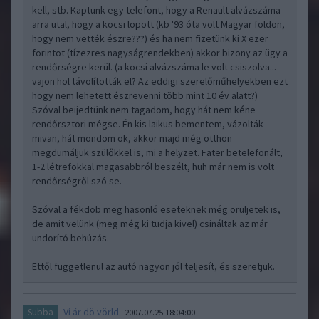
kell, stb. Kaptunk egy telefont, hogy a Renault alvázszáma
arra utal, hogy a kocsi lopott (kb '93 óta volt Magyar földön,
hogy nem vették észre???) és ha nem fizetünk ki X ezer
forintot (tízezres nagyságrendekben) akkor bizony az ügy a
rendőrségre kerül. (a kocsi alvázszáma le volt csiszolva...
vajon hol távolították el? Az eddigi szerelőműhelyekben ezt
hogy nem lehetett észrevenni több mint 10 év alatt?)
Szóval beijedtünk nem tagadom, hogy hát nem kéne
rendőrsztori mégse. Én kis laikus bementem, vázolták
mivan, hát mondom ok, akkor majd még otthon
megdumáljuk szülőkkel is, mi a helyzet. Fater betelefonált,
1-2 létrefokkal magasabbról beszélt, huh már nem is volt
rendőrségről szó se.
Szóval a fékdob meg hasonló eseteknek még örüljetek is,
de amit velünk (meg még ki tudja kivel) csináltak az már
undorító behúzás.
Ettől függetlenül az autó nagyon jól teljesít, és szeretjük.
Ví ár dö vörld
Subba
2007.07.25 18:04:00