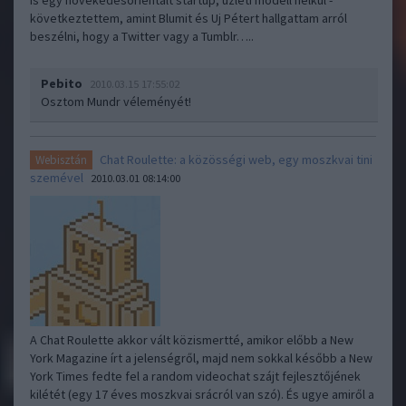
is egy növekedésorientált startup, üzleti modell nélkül -
következtettem, amint Blumit és Uj Pétert hallgattam arról
beszélni, hogy a Twitter vagy a Tumblr…..
Pebito
2010.03.15 17:55:02
Osztom Mundr véleményét!
Chat Roulette: a közösségi web, egy moszkvai tini
Webisztán
szemével
2010.03.01 08:14:00
A Chat Roulette akkor vált közismertté, amikor előbb a New
York Magazine írt a jelenségről, majd nem sokkal később a New
York Times fedte fel a random videochat szájt fejlesztőjének
kilétét (egy 17 éves moszkvai srácról van szó). És ugye amiről a