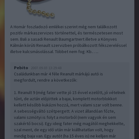
A Homár foszladozó emlékei szerint még nem találkozott
pozitív márkaszervizes történettel, és természetesen most
sem. Bali a sasadi Renault Baumgartnert illetve a Könyves
Kálmán körúti Renault szervizben próbálkozott fékszereléssel
illetve kulcsmásolással. Többet nem fog: Kb.…..
Pebito
2007.09.03 13:29:48
Családunkban már 4 féle Reanult márkájú autó is
megfordult, rendre a következők:
1. Reanult 9 (még fater vette jó 15 évvel ezelőtt, jó vételnek
tűnt, de aztán előjöttek a bajai, komplett motorblokkot
kellett később kukázni hozzá, mert valami szar volt benne.
A sebességváltó szétpergett. A vizet állandóan főzte,
valami szmötyi is folyt a motorból (nem vagyok én sem
szakértő bocsi). Egy ideig fater még magától meghekkelte,
szal ment, de egy idő után már kiállhatatlan volt, hogy
mindig baja van. Egy autót (ha 15 éves is) ne kelljen már