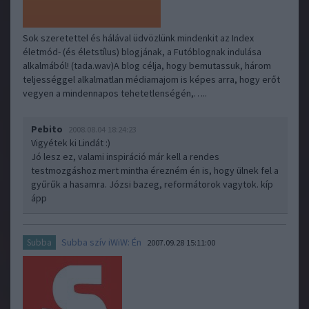
Sok szeretettel és hálával üdvözlünk mindenkit az Index
életmód- (és életstílus) blogjának, a Futóblognak indulása
alkalmából! (tada.wav)A blog célja, hogy bemutassuk, három
teljességgel alkalmatlan médiamajom is képes arra, hogy erőt
vegyen a mindennapos tehetetlenségén,…..
Pebito
2008.08.04 18:24:23
Vigyétek ki Lindát :)
Jó lesz ez, valami inspiráció már kell a rendes
testmozgáshoz mert mintha érezném én is, hogy ülnek fel a
gyűrűk a hasamra. Józsi bazeg, reformátorok vagytok. kíp
ápp
Subba szív iWiW: Én
Subba
2007.09.28 15:11:00