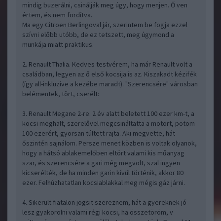
mindig buzerálni, csinálják meg úgy, hogy menjen. Ő ven
értem, és nem fordítva.
Ma egy Citroen Berlingoval jár, szerintem be fogja ezzel
szívni előbb utóbb, de ez tetszett, meg úgymond a
munkája miatt praktikus.
2. Renault Thalia. Kedves testvérem, ha már Renault volt a
családban, legyen az ő első kocsija is az. Kiszakadt kézifék
(így all-inkluzíve a kezébe maradt). "Szerencsére" városban
belémentek, tört, cserélt:
3. Renault Megane 2-re. 2 év alatt beletett 100 ezer km-t, a
kocsi meghalt, szerelővel megcsináltatta a motort, potom
100 ezerért, gyorsan túltett rajta. Aki megvette, hát
őszintén sajnálom. Persze menet közben is voltak olyanok,
hogy a hátsó ablakemelőben eltört valami kis műanyag
szar, és szerencsére a gari még megvolt, szal ingyen
kicserélték, de ha minden garin kívül történik, akkor 80
ezer. Felhúzhatatlan kocsiablakkal meg mégis gáz járni.
4. Sikerült fiatalon jogsit szereznem, hát a gyereknek jó
lesz gyakorolni valami régi kocsi, ha összetöröm, v