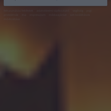
felhasználási feltételek
adatvédelmi tájékoztató
segítség
jogi
problémák
dsa
impresszum
médiaajánlat
süti beállítások
módosítása