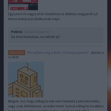
Egyszerű és nagyszerű! Gondolom az élelmes magyarok 2,5
literes kokával próbálkoznak majd...
Pebito
2010.06.01 22:44:37
De most komolyan, ez nektek új?
Mit tudtam meg a Web 2.0 Symposiumon?
Webisztán
2010.03.11
11:00:00
Blogok. Azt, hogy a Blog.hu-nak nem feladata a pénztermelés,
vagy csak áttételesen, az Index miatt. Szóval a Blog.hu továbbra