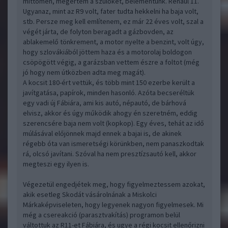
mittomén, megértem a szülőket, belementünk. Renaul 11.
Ugyanaz, mint az R9 volt, fater tudta hekkelni ha baja volt,
stb. Persze meg kell említenem, ez már 22 éves volt, szal a
végét járta, de folyton beragadt a gázbovden, az
ablakemelő tönkrement, a motor nyelte a benzint, volt úgy,
hogy szlovákiából jöttem haza és a motorolaj boldogon
csöpögött végig, a garázsban vettem észre a foltot (még
jó hogy nem útközben adta meg magát).
A kocsit 180-ért vettük, és több mint 150 ezerbe került a
javítgatása, papírok, minden hasonló. Azóta becseréltük
egy vadi új Fábiára, ami kis autó, népautó, de bárhová
elvisz, akkor és úgy működik ahogy én szeretném, eddig
szerencsére baja nem volt (kopkop). Egy éves, tehát az idő
múlásával előjönnek majd ennek a bajai is, de akinek
régebb óta van ismeretségi körünkben, nem panaszkodtak
rá, olcsó javítani. Szóval ha nem presztízsautó kell, akkor
megteszi egy ilyen is.
Végezetül engedjétek meg, hogy figyelmeztessem azokat,
akik esetleg Skodát vásárolnának a Miskolci
Márkaképviseleten, hogy legyenek nagyon figyelmesek. Mi
még a csereakció (parasztvakítás) programon belül
váltottuk az R11-et Fábiára, és ugye a régi kocsit ellenőrizni