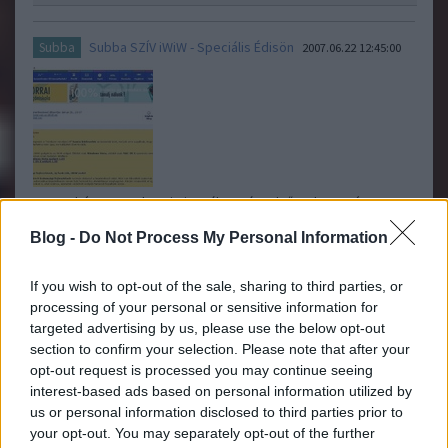
Subba SZÍV iWiW - Speciális Édisön
Subba
2007.06.22 12:45:00
Ezen a héten nem lesz iWiW-válogatás, elsősorban azért, mert
olyan jó viccet úgysem tudnánk, mint maguk a népszerő
Blog -
Do Not Process My Personal Information
böngészőgyilkos weboldal szerkesztői. Találd meg a hibát a
képen, amely ma az összes felhasználót üdvözölte! ..
If you wish to opt-out of the sale, sharing to third parties, or
processing of your personal or sensitive information for
Pebito
2007.06.22 12:56:00
targeted advertising by us, please use the below opt-out
Ez mégis mi helyett volt ott?
section to confirm your selection. Please note that after your
opt-out request is processed you may continue seeing
interest-based ads based on personal information utilized by
Fantasztikus Rossz Pc játékok
Rossz PC játékok sorozat
us or personal information disclosed to third parties prior to
sorozat nyereményjáték!
2007.06.18 12:32:00
your opt-out. You may separately opt-out of the further