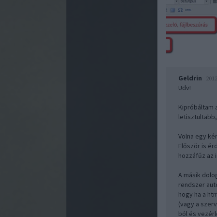
Geldrin
2012
Üdv!
Kipróbáltam 
letisztultabb
Volna egy ké
Először is ér
hozzáfűz az i
A másik dolo
rendszer auto
hogy ha a htm
(vagy a szerv
ból és vezérl