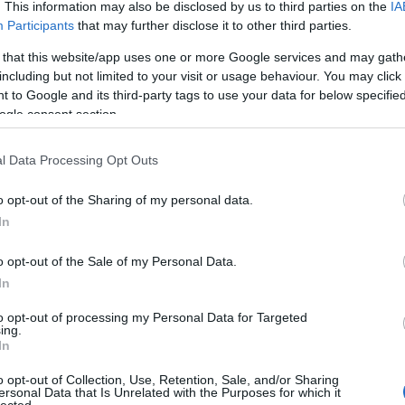
. This information may also be disclosed by us to third parties on the
IA
Participants
that may further disclose it to other third parties.
 that this website/app uses one or more Google services and may gath
including but not limited to your visit or usage behaviour. You may click 
 to Google and its third-party tags to use your data for below specifi
ogle consent section.
Budai Dénes: Gépjárómű II.
nyek
2013.05.07 20:40:18
l Data Processing Opt Outs
Gépjárómű 2. rész. Nagyobb, hosszabb,
keményebb!Keressétek május 12.-én a 9. nemzetközi
o opt-out of the Sharing of my personal data.
képregényfesztiválon! Nagy felbontású verzióért klikkeljetek
In
a képekre! ..
o opt-out of the Sale of my Personal Data.
In
to opt-out of processing my Personal Data for Targeted
ing.
Emberiség
nyek
2012.11.19 07:00:00
In
Üdv mindenkinek! Ahogyan a múlt héten ígértük, itt az ígért
o opt-out of Collection, Use, Retention, Sale, and/or Sharing
science-fiction képregény! Barta Szabolcs rajzoló
ersonal Data that Is Unrelated with the Purposes for which it
Halloweenkor mutatkozott be nálunk, Fazekas Zsolt író neve
lected.