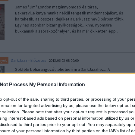
James "Jim" London magánnyomozó és társa,
Bakersville kutya munka nélkül tengetik mindennapjaikat, és
ha tehetik, az összes idejüket a DarkJazz nevű bárban töltik.
Egy nap azonban bizarr gyilkosságok... khm, nyomaira
bukkannak a szórakozóhelyen, és ha már ők ketten épp…..
DarkJazz - Előzetes
nyek
2013.06.03 08:00:00
Sokféle beharangozót lehetne írni a DarkJazzhez... A
legegyszerűbb úgy hangzik, június 6, majd pedig bökjetek rá a
PLAY gombra és nézzétek meg a képeket (teljes méretért
Not Process My Personal Information
klikk rájuk!): ..
to opt-out of the sale, sharing to third parties, or processing of your per
formation for targeted advertising by us, please use the below opt-out s
r selection. Please note that after your opt-out request is processed y
eing interest-based ads based on personal information utilized by us or
DarkJazz - Hamarosan!
nyek
2013.05.29 08:00:00
disclosed to third parties prior to your opt-out. You may separately opt-
losure of your personal information by third parties on the IAB’s list of
Teljes felbontású verzióért kattints a képre!..