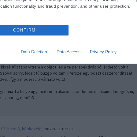
nektek, milyen projektek futnak éppen, hol…..
cation functionality and fraud prevention, and other user protection.
.08.24 16:17:29
ró, sikerült tovább dagasztani a matériát...
CONFIRM
löm a vonatkozó részt, nem fogom ezt a hadi-állapotot tovább
rtani.
Data Deletion
Data Access
Privacy Policy
kimoderálták volna a reggeli kommentedet, válaszként nagyjából annyit
, kissé túlzásba vittem a dolgot, és a te perspektívádból érthető volt a
 Szóval sorry, kicsit túlbuzgó voltam. (Persze egy poszt összerondítását
veli, így a moderáció várható volt.)
gy emiatt a hülye ügy miatt nem akarod a randomos munkáimat megnézni,
g az harag, nem? :D
Fájlkezelő, képkezelő
2012.06.11 15:23:00