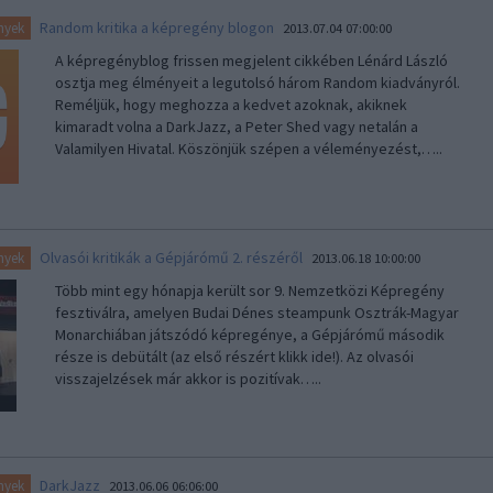
Random kritika a képregény blogon
nyek
2013.07.04 07:00:00
A képregényblog frissen megjelent cikkében Lénárd László
osztja meg élményeit a legutolsó három Random kiadványról.
Reméljük, hogy meghozza a kedvet azoknak, akiknek
kimaradt volna a DarkJazz, a Peter Shed vagy netalán a
Valamilyen Hivatal. Köszönjük szépen a véleményezést,…..
Olvasói kritikák a Gépjárómű 2. részéről
nyek
2013.06.18 10:00:00
Több mint egy hónapja került sor 9. Nemzetközi Képregény
fesztiválra, amelyen Budai Dénes steampunk Osztrák-Magyar
Monarchiában játszódó képregénye, a Gépjárómű második
része is debütált (az első részért klikk ide!). Az olvasói
visszajelzések már akkor is pozitívak…..
DarkJazz
nyek
2013.06.06 06:06:00