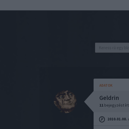
ADATOK
Geldrin
11
bejegyzést ír
2010.01.08.
ó