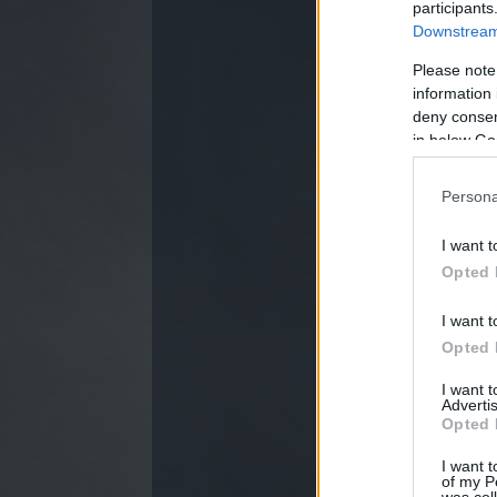
participants
Downstream 
Please note
information 
deny consent
in below Go
Random Képregé
Persona
I want t
Opted 
I want t
Opted 
I want 
Advertis
Random Képregé
Opted 
I want t
of my P
was col