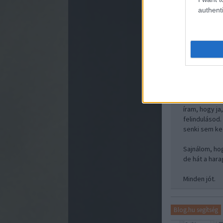
authenti
Geldrin
2012
@Chavez
: Ba
Rendben, tör
szítani/fennta
Még mielőtt 
íram, hogy ja
felindulásod.
senki sem ked
Sajnálom, ho
de hát a hara
Minden jót.
Blog.hu segítség