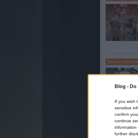
Random Képregé
Blog -
Do 
If you wish 
sensitive in
confirm you
continue se
Random Képregé
information 
further disc