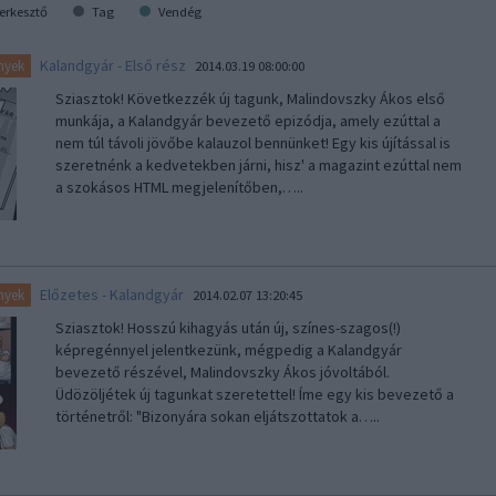
erkesztő
Tag
Vendég
Kalandgyár - Első rész
nyek
2014.03.19 08:00:00
Sziasztok! Következzék új tagunk, Malindovszky Ákos első
munkája, a Kalandgyár bevezető epizódja, amely ezúttal a
nem túl távoli jövőbe kalauzol bennünket! Egy kis újítással is
szeretnénk a kedvetekben járni, hisz' a magazint ezúttal nem
a szokásos HTML megjelenítőben,…..
Előzetes - Kalandgyár
nyek
2014.02.07 13:20:45
Sziasztok! Hosszú kihagyás után új, színes-szagos(!)
képregénnyel jelentkezünk, mégpedig a Kalandgyár
bevezető részével, Malindovszky Ákos jóvoltából.
Üdözöljétek új tagunkat szeretettel! Íme egy kis bevezető a
történetről: "Bizonyára sokan eljátszottatok a…..