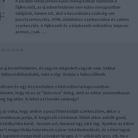
A korábbi rendszerben külön menüpontban találtátok a
fájlkezelőt, az új adminfelületen nem külön menüpontban
találjátok, hanem ott, ahol a használatára szükség van:
posztszerkesztés, HTML oldaldoboz szerkesztése és sablon
szerkesztés. A fájlkezelő és a képkezelő működése teljesen
azonos, csak…..
.08.22 18:06:26
az új kezelőfelületet, és nagyon elégedett vagyok vele. Sokkal
, felhasználóbarátabb, mint a régi. Gratula a fejlesztőknek.
rdésem és egy észrevételem a html-editorral kapcsolatban.
dekelne, hogy mi ez az "data-mce" dolog, amit az editor automatikusan
mg tag-ekbe. Ki lehet ezt kerülni valahogy?
g az volna, hogy amikor a poszt html kódját szerkesztem, akkor a
matikusan javítja, ill. kiegészíti a kódomat. Ebből akkor adódik gond,
l kódba hiba kerül, -teszem azt, lemarad egy záró tag-. Ilyenkor az editor
er?) megpróbálja helyrehozni a júzer töketlenkedését, és a html tagok-
ő tagokból megpróbál szöveget faragni. A '>' jelből &lt; lesz, stb. Ha a