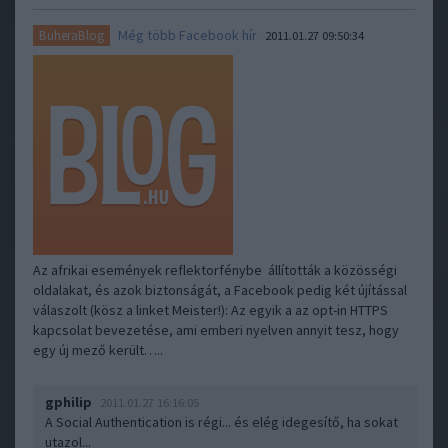
Még több Facebook hír
BuheraBlog
2011.01.27 09:50:34
Az afrikai események reflektorfénybe állították a közösségi
oldalakat, és azok biztonságát, a Facebook pedig két újítással
válaszolt (kösz a linket Meister!): Az egyik a az opt-in HTTPS
kapcsolat bevezetése, ami emberi nyelven annyit tesz, hogy
egy új mező került…..
gphilip
2011.01.27 16:16:05
A Social Authentication is régi... és elég idegesítő, ha sokat
utazol...