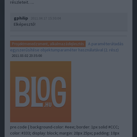
részleteit…..
gphilip
2011.04.17 15:30:04
Elképesztő!
A paraméterátadás
Projektmenedzsment, alkalmazásfejlesztés
egyszerűsítése objektumparaméter használatával (2. rész)
2011.03.02 23:35:00
pre.code { background-color: #eee; border: 1px solid #CCC;
color: #333; display: block; margin: 20px 25px; padding: 10px