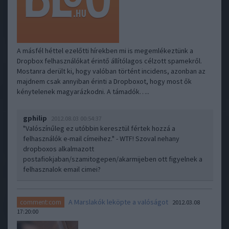
A másfél héttel ezelőtti hírekben mi is megemlékeztünk a
Dropbox felhasználókat érintő állítólagos célzott spamekről.
Mostanra derült ki, hogy valóban történt incidens, azonban az
majdnem csak annyiban érinti a Dropboxot, hogy most ők
kénytelenek magyarázkodni. A támadók…..
gphilip
2012.08.03 00:54:37
"Valószínűleg ez utóbbin keresztül fértek hozzá a
felhasználók e-mail címeihez." - WTF! Szoval nehany
dropboxos alkalmazott
postafiokjaban/szamitogepen/akarmijeben ott figyelnek a
felhasznalok email cimei?
A Marslakók leköpte a valóságot
comment:com
2012.03.08
17:20:00