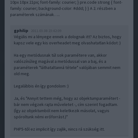
10px 10px 21px; font-family: courier; } pre.code strong { font-
family: courier; background-color: #ddd; } } A 2. részben a
paraméterek számának…..
gphilip
2011.03.08 23:42:09
Végülis mi a lényege ennek a dolognak itt? Az biztos, hogy
kapsz vele egy kis overheadet meg olvashatatlan kódot :)
Ha egy metódusnak túl sok paramétere van, akkor
valószínűleg magával a metódussal van a baj, és a
paraméterek "láthataltanná tétele" valójában semmit nem
old meg.
Legalábbis én így gondolom :)
Ja, és "Annyit tettem még, hogy az objektumparamétert -
bár nem végzek rajta műveletet -, cím szerint fogadtam.
(Így az objektumból nem keletkezik másolat, vagyis
spóroltunk némi erőforrást.)"
PHP5-től ez implicit így zajlik, nincs rá szükség itt.