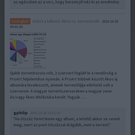
az egészben az a vicc, hogy baromi jól néz ki az eredmény
Kitört a háború: Ákos vs. torrentezők
Vastagbőr
2010.10.26
09:01:00
Újabb torrentrazzia volt, 2 szervert foglalt le a rendőrség a
ProArt feljelentése nyomán. A ProArt többek között Ákos új
albumára hivatkozott, aminek torrentfájlja elérhető volt a
szerveren. A magyar torrentszervereken a magyar zene
és/vagy Ákos tiltólistára került. Tegyük…..
gphilip
2010.10.26 15:31:18
"Ha ötszáz forint lenne egy album, a letöltő akkor se venné
meg, mert az pont ötszázzal drágább, mint a torrent."