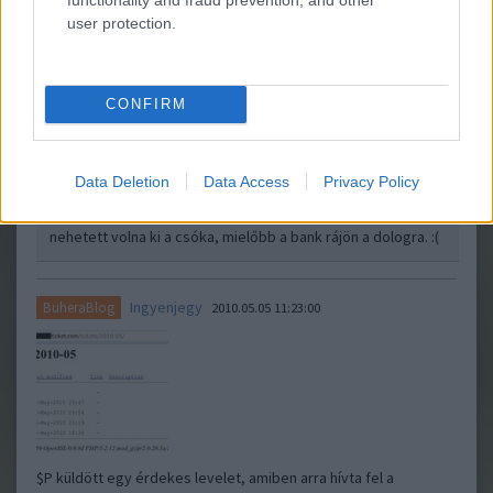
user protection.
Igencsak kikerekedtek a szemei Paul Fischernek, amikor egy
péntek este ellenőrizte bankszámla-egyenlegét. Annak
végösszege ugyanis - pennyvel együtt - 13 darab 8-asból állt,
amivel egészen váratlanul a világ leggazdagabb embere lett.
CONFIRM
Közel 89 milliárd dolláros számlája ugyanis…..
gphilip
2010.06.13 02:32:12
Data Deletion
Data Access
Privacy Policy
sem kivenni, msem utalni nem lehet nagyobb összeget a
bank hozzájárulása nélkül, így maximum zsebpénzt
nehetett volna ki a csóka, mielőbb a bank rájön a dologra. :(
Ingyenjegy
BuheraBlog
2010.05.05 11:23:00
$P küldött egy érdekes levelet, amiben arra hívta fel a