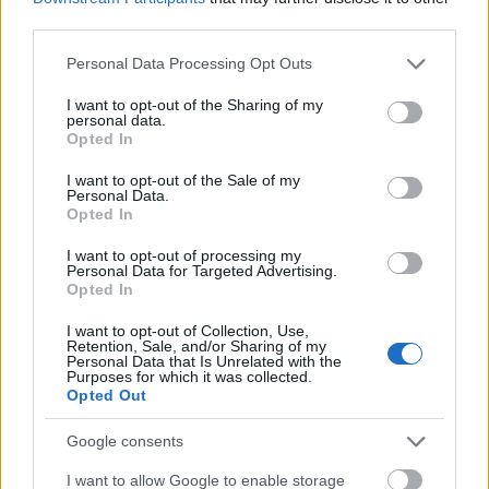
third parties.
Please note that this website/app uses one or more Google
Personal Data Processing Opt Outs
Vannak olyan rajongók, akik a megfagyasztott Han Solo pontos
services and may gather and store information including but
mására vágynak, de egyszerűen nincs annyi pénzük. Nekik itt a
not limited to your visit or usage behaviour. You may click to
I want to opt-out of the Sharing of my
fagyasztott hős falitakarós változata, csupán hatvan dollárért. A
personal data.
grant or deny consent to Google and its third-party tags to
takaró 132x172 centiméteres és akár még a falra is
Opted In
use your data for below specified purposes in below Google
akasztható.Via OhGizmo!..
consent section.
I want to opt-out of the Sale of my
Personal Data.
gphilip
2010.07.27 20:15:30
Opted In
falra ratyi, de most hogy mondod, sima takarónak valami
hasonló alváshoz poén.
I want to opt-out of processing my
Personal Data for Targeted Advertising.
Opted In
Olvasnivaló + Coming out
BuheraBlog
2010.06.28 14:25:00
I want to opt-out of Collection, Use,
Retention, Sale, and/or Sharing of my
Personal Data that Is Unrelated with the
Purposes for which it was collected.
Opted Out
Google consents
I want to allow Google to enable storage