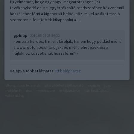
figyelmemet, hogy egy nagy, Magyarországon (is)
tevékenykedő online jegyértékesítő rendszerében közvetlenül
hozzá lehet férni a kigenerált belpőkhöz, mivel az őket tároló
szerveren elfelejtették kikapcsolni a…..
gphilip
2010.05.05 23:36:22
nem az a kérdés, h miért tárolják, hanem hogy például miért
a
wwwrooton
belül tárolják, és miért lehet ezekhez a
fájlokhoz közvetlenük hozzáférni? :)
Belépve többet láthatsz.
Itt beléphetsz
felhasználási feltételek
adatvédelmi tájékoztató
segítség
jogi
problémák
dsa
impresszum
médiaajánlat
süti beállítások
módosítása