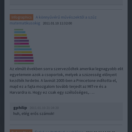
A könnyűvérű művészektől a szűz
Infographics
matematikusokig
2011.01.10 11:32:00
Az elmúlt években sorra szerveződtek amerikai legnagyobb elit
egyetemein azok a csoportok, melyek a szüzesség előnyeit
kezdték hirdetni. A lavinát 2005-ben a Princetone indította el,
majd ez a fajta mozgalom tovább terjedt az MIT-re és a
Harvardra is. Hogy ez csak egy szélsőséges,…..
gphilip
2011.01.10 21:24:20
huh, elég erős számok!