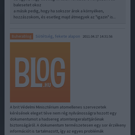
balesetet okoz
a másik pedig, hogy ha sokszor árok a környéken,
hozzászokom, és esetleg majd átmegyek az "igazin" is...
Sötétség, fekete alapon
BuheraBlog
2011.04.17 14:31:56
A brit Védelmi Minisztérium atomellenes szervezetek
kérésének eleget téve nem rég nyilvánosságra hozott egy
dokumentumot a hadsereg atomtengeralattjáróinak
biztonságáról. A dokumentum természetesen egy sor érzékeny
információt is tartalmazott, így az egyes problémák