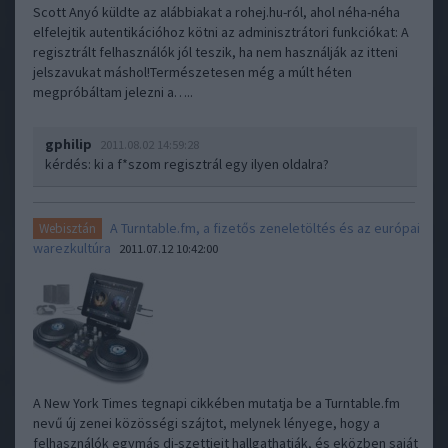
Scott Anyó küldte az alábbiakat a rohej.hu-ról, ahol néha-néha
elfelejtik autentikációhoz kötni az adminisztrátori funkciókat: A
regisztrált felhasználók jól teszik, ha nem használják az itteni
jelszavukat máshol!Természetesen még a múlt héten
megpróbáltam jelezni a…..
gphilip
2011.08.02 14:59:28
kérdés: ki a f*szom regisztrál egy ilyen oldalra?
A Turntable.fm, a fizetős zeneletöltés és az európai
Webisztán
warezkultúra
2011.07.12 10:42:00
A New York Times tegnapi cikkében mutatja be a Turntable.fm
nevű új zenei közösségi szájtot, melynek lényege, hogy a
felhasználók egymás dj-szettjeit hallgathatják, és eközben saját