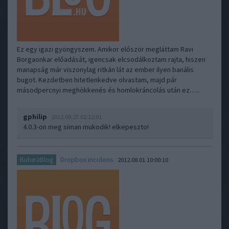
Ez egy igazi gyöngyszem. Amikor először megláttam Ravi
Borgaonkar előadását, igencsak elcsodálkoztam rajta, hiszen
manapság már viszonylag ritkán lát az ember ilyen banális
bugot. Kezdetben hitetlenkedve olvastam, majd pár
másodpercnyi meghökkenés és homlokráncolás után ez…..
gphilip
2012.09.27 02:12:01
4.0.3-on meg siman mukodik! elkepeszto!
Dropbox incidens
BuheraBlog
2012.08.01 10:00:10