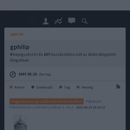
ADATOK
gphilip
0
bejegyzést írt és
137
hozzászólása volt az általa látogatott
blogokban.
2007.05.15.
óta tag.
Admin
Szerkesztő
Tag
Vendég
Pálinkafa-
Hagyományos gazdálkodás Dél-Borsodban
Pálinkafőzés a Dél-Borsodban 2. rész
2013.06.10 14:14:32