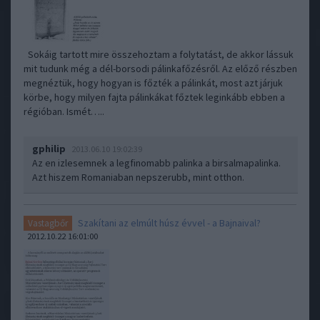
Sokáig tartott mire összehoztam a folytatást, de akkor lássuk
mit tudunk még a dél-borsodi pálinkafőzésről. Az előző részben
megnéztük, hogy hogyan is főzték a pálinkát, most azt járjuk
körbe, hogy milyen fajta pálinkákat főztek leginkább ebben a
régióban. Ismét…..
gphilip
2013.06.10 19:02:39
Az en izlesemnek a legfinomabb palinka a birsalmapalinka.
Azt hiszem Romaniaban nepszerubb, mint otthon.
Szakítani az elmúlt húsz évvel - a Bajnaival?
Vastagbőr
2012.10.22 16:01:00