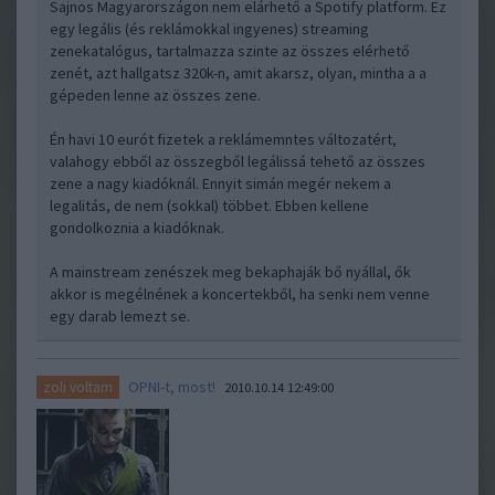
Sajnos Magyarországon nem elárhető a Spotify platform. Ez
egy legális (és reklámokkal ingyenes) streaming
zenekatalógus, tartalmazza szinte az összes elérhető
zenét, azt hallgatsz 320k-n, amit akarsz, olyan, mintha a a
gépeden lenne az összes zene.
Én havi 10 eurót fizetek a reklámemntes változatért,
valahogy ebből az összegből legálissá tehető az összes
zene a nagy kiadóknál. Ennyit simán megér nekem a
legalitás, de nem (sokkal) többet. Ebben kellene
gondolkoznia a kiadóknak.
A mainstream zenészek meg bekaphaják bő nyállal, ők
akkor is megélnének a koncertekből, ha senki nem venne
egy darab lemezt se.
OPNI-t, most!
zoli voltam
2010.10.14 12:49:00