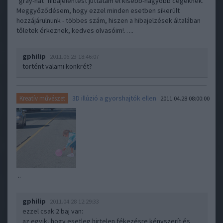
"gray-hat" hibajelentést juttatam el kisebb-nagyobb cégeknek.
Meggyőződésem, hogy ezzel minden esetben sikerült
hozzájárulnunk - többes szám, hiszen a hibajelzések általában
tőletek érkeznek, kedves olvasóim!…..
gphilip
2011.06.23 18:46:07
történt valami konkrét?
3D illúzió a gyorshajtók ellen
Kreatív művészet
2011.04.28 08:00:00
..
gphilip
2011.04.28 12:29:33
ezzel csak 2 baj van:
az egyik, hogy esetleg hirtelen fékezésre kényszerít és