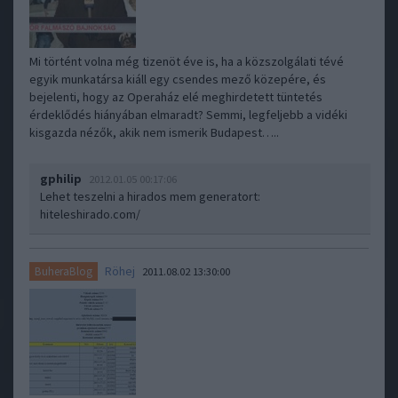
Mi történt volna még tizenöt éve is, ha a közszolgálati tévé
egyik munkatársa kiáll egy csendes mező közepére, és
bejelenti, hogy az Operaház elé meghirdetett tüntetés
érdeklődés hiányában elmaradt? Semmi, legfeljebb a vidéki
kisgazda nézők, akik nem ismerik Budapest…..
gphilip
2012.01.05 00:17:06
Lehet teszelni a hirados mem generatort:
hiteleshirado.com/
Röhej
BuheraBlog
2011.08.02 13:30:00