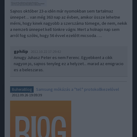
Sajnos október 23-a idén már nyomokban sem tartalmaz
ünnepet ... van még 363 nap az évben, amikor össze lehetne
mérni, hogy kinek nagyobb a szerszáma tömege, de nem, nekik
a nemzeti ünnepet kell tönkre vágni. Mert a holnapi nap sem
arról fog szólni, hogy 56 évvel ezelőtt micsoda…..
gphilip
2012.10.22 17:29:42
Amugy Juhasz Peter es nem Ferenc. Egyebkent a cikk
nagyon jo, sajnos tenyleg ez a helyzet... marad az emigracio
es a beleszaras.
Samsung mókázás a "tel:" protokollkezelővel
BuheraBlog
2012.09.26 19:09:39