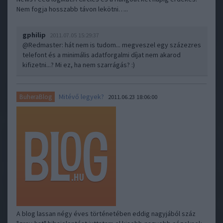
Nem fogja hosszabb távon lekötni…..
gphilip
2011.07.05 15:29:37
@Redmaster
: hát nem is tudom... megveszel egy százezres
telefont és a minimális adatforgalmi díjat nem akarod
kifizetni...? Mi ez, ha nem szarrágás? :)
Mitévő legyek?
BuheraBlog
2011.06.23 18:06:00
A blog lassan négy éves történetében eddig nagyjából száz