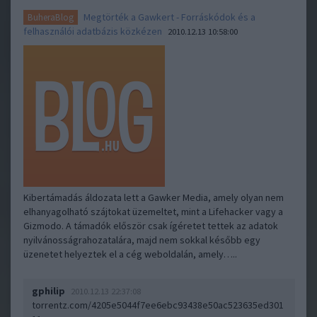
Megtörték a Gawkert - Forráskódok és a
BuheraBlog
felhasználói adatbázis közkézen
2010.12.13 10:58:00
Kibertámadás áldozata lett a Gawker Media, amely olyan nem
elhanyagolható szájtokat üzemeltet, mint a Lifehacker vagy a
Gizmodo. A támadók először csak ígéretet tettek az adatok
nyilvánosságrahozatalára, majd nem sokkal később egy
üzenetet helyeztek el a cég weboldalán, amely…..
gphilip
2010.12.13 22:37:08
torrentz.com/4205e5044f7ee6ebc93438e50ac523635ed301