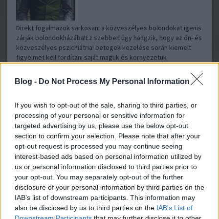
Direkt fogalmazok sarkosan: a közveszélyes bolondokat igenis
zárják bolondokházába!Ez szebben úgy hangzik, hogy az ön- és
közveszélyes pszichiátriai betegek kezelése során kiemelt
figyelmet kell fordítani saját maguk és környezetük
biztonságára, ennek érdekében pedig olyan…..
Blog -
Do Not Process My Personal Information
gphilip
2010.10.16 15:32:18
A témában nagyon ajánlott elolvasni az alábbi könyvet:
If you wish to opt-out of the sale, sharing to third parties, or
http://bookline.hu/product/home!execute.action?
processing of your personal or sensitive information for
id=58932&type=22&_v=Benedek_Istvan_Aranyketrec
targeted advertising by us, please use the below opt-out
section to confirm your selection. Please note that after your
Talán egy kicsit árnyalja a képet.
opt-out request is processed you may continue seeing
interest-based ads based on personal information utilized by
us or personal information disclosed to third parties prior to
Fagyasztott Han Solo a falon
Bigyóblog
2010.07.27 18:22:00
your opt-out. You may separately opt-out of the further
disclosure of your personal information by third parties on the
IAB’s list of downstream participants. This information may
also be disclosed by us to third parties on the
IAB’s List of
Downstream Participants
that may further disclose it to other