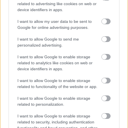
related to advertising like cookies on web or
device identifiers in apps.
I want to allow my user data to be sent to
Összeraktunk egy kis olvasnivalót, amiben egy trükkösebben
Google for online advertising purposes.
kihasználható puffertúlcsordulásos sebezhetőség
kihasználásának lépéseit ismerhetitek meg, magyar nyelven. A
I want to allow Google to send me
linkre kattintva láthatjátok, hogy ez itt egy kicsit a reklám helye.
personalized advertising.
Rég óta adós vagyok azzal, hogy…..
I want to allow Google to enable storage
gphilip
2010.06.29 15:21:08
related to analytics like cookies on web or
wow, nagyon fasza kis dokumentum. elképesztő, riszpekt!
device identifiers in apps.
I want to allow Google to enable storage
Öt órára a világ leggazdagabb emberének lenni
Burzsuj
related to functionality of the website or app.
2010.03.31 09:00:00
I want to allow Google to enable storage
related to personalization.
I want to allow Google to enable storage
related to security, including authentication
functionality and fraud prevention, and other