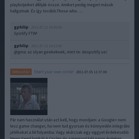
playlistjeiket állítják össze. Amiket pedig megint mások
hallgatnak. És így tovább.Those who…..
gphilip
2011.07.12 15:05:06
Spotify FTW!
gphilip
2011.07.12 16:12:45
@gma
: az olyan geekeknek, mint te:
despotify.se/
Start your own circle!
Webisztán
2011.07.05 11:37:00
Pár nam használat után azt kell, hogy mondjam: a Google+ nem
lesz game changer, ha nem tud gyorsan és könnyedén integrálni
játékokat a hírfolyamba. Vagy akárcsak egy eggyel érdekesebb
News Feed logikát.A Circles és a Hangout két napig érdekes.