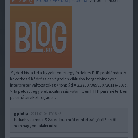
Érdekes PHP DoS probléma
BuheraBlog
2011.01.04 14:00:49
Syddd hívta fel a figyelmemet egy érdekes PHP problémára. A
következő kódrészlet végtelen ciklusba kerget bizonyos
interpreter változatokat:<?php $d = 2.2250738585072011e-308; ?
>Ha például egy webalkalmazás valamilyen HTTP paraméterben
paramétereket fogad a…..
gphilip
2011.01.04 17:18:45
tudunk valamit a 5.2.x-es brachről érintettségéről? erről
nem nagyon találni infót.