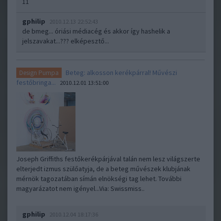
11
gphilip
2010.12.13 22:52:43
de bmeg... óriási médiacég és akkor így hashelik a
jelszavakat...??? elképesztő...
Beteg: alkosson kerékpárral! Művészi
Design Pumpa
festőbringa...
2010.12.01 13:51:00
Joseph Griffiths festőkerékpárjával talán nem lesz világszerte
elterjedt izmus szülőatyja, de a beteg művészek klubjának
mérnök tagozatában símán elnökségi tag lehet. További
magyarázatot nem igényel...Via: Swissmiss..
gphilip
2010.12.04 18:17:36