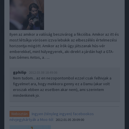
Ilyen az amikor a valóság beszivárog a fikcióba. Amikor az itt és
most létsíkja vörösen izzva lebukik az elbeszélés értelmezési
horizontja mögött. Amikor az írók úgy játszanak hús-vér
emberekkel, mint hülyegyerek, aki direkt a járdán hajt a GTA-
ban.Gémes Antos, a…..
gphilip
2012.03.08 18:49:06
Nem tudom... az en nezopontombol ezzel csak felhivjak a
figyelmet ara, hogy mekkora genny ez a Damu (akar volt
eroszak ebben az esetben akar nem), ami szerintem
mindenkinek jo.
Ingyen (tényleg ingyen) facebookos
Webisztán
névjegykártyák a Moo-tól
2012.01.05 20:09:00