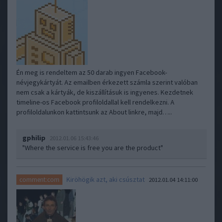
Én meg is rendeltem az 50 darab ingyen Facebook-
névjegykártyát. Az emailben érkezett számla szerint valóban
nem csak a kártyák, de kiszállításuk is ingyenes. Kezdetnek
timeline-os Facebook profiloldallal kell rendelkezni. A
profiloldalunkon kattintsunk az About linkre, majd…..
gphilip
2012.01.06 15:43:46
"Where the service is free you are the product"
Kiröhögik azt, aki csúsztat
comment:com
2012.01.04 14:11:00