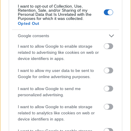
I want to opt-out of Collection, Use,
Retention, Sale, and/or Sharing of my
Personal Data that Is Unrelated with the
Purposes for which it was collected.
Opted Out
Google consents
A Netflix is megtalálta a maga fantasy aranytojást tojó tyúkját – a
I want to allow Google to enable storage
streamingszolgáltató szerdán bejelentette, hogy (újra)
related to advertising like cookies on web or
feldolgozzák C. S. Lewis fantasyvilágát, a Narniát, ráadásul
device identifiers in apps.
egyből filmekben és sorozatokban is gondolkodnak a
hétrészes regénysorozat alapján. Azt viszont egyelőre nem
I want to allow my user data to be sent to
tudni,…..
Google for online advertising purposes.
I want to allow Google to send me
Neocon
2018.10.03 23:56:32
@JJ77JJ
: Hu bakker, pont ezt akartam irni! A francnak kell
personalized advertising.
meg egy nyalas vertelen fantasy.
I want to allow Google to enable storage
related to analytics like cookies on web or
device identifiers in apps.
Visszatér az Elfeledve amnéziás FBI-
comment:com
ügynöknője
2018.09.13 17:00:00
I want to allow Google to enable storage