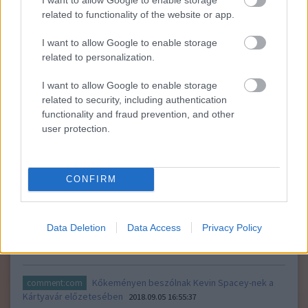
related to functionality of the website or app.
I want to allow Google to enable storage
related to personalization.
I want to allow Google to enable storage
A Stana Katic főszereplésével készült Elfeleve/Absentia jövőre
related to security, including authentication
visszatér az AXN műsorára: a Sony saját gyártású sorozata ezek
functionality and fraud prevention, and other
szerint elég néző érdekelt ahhoz, hogy a stáb megint
user protection.
leköltözzön a Bostont és környékét alakító Szófiába és
környékére (gondolom, nem ártott, hogy az egyre több
országban is…..
CONFIRM
Neocon
2018.09.17 11:12:41
Nem lattam az elso evadot, de klikkeltem. Nincs idom
megnezni, az erzelmi szenvedeses reszere nem, de a
Data Deletion
Data Access
Privacy Policy
sztorira ugy zusammen kivancsi vagyok.
Kőkeményen beszólnak Kevin Spacey-nek a
comment:com
Kártyavár előzetesében
2018.09.05 16:55:37