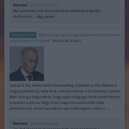
Neocon
2019.01.11 21:38:33
Mar erdemes volt decemberben elinditani a Netflix
elofizetest.... alig varom.
Baló György egészségi állapota miatt szünetel
comment:com
a műsora az RTL Klubon
2019.01.08 11:16:31
Január 8-tól, tehát mától átmenetileg szünetel az RTL Klubon a
magyarul Balóval, adta hírül a tévécsatorna. A közlemény szerint
Baló György maga kérte, hogy egészségügyi okok miatt tartson
szünetet a műsor. Négy évnyi napi műsorkészítés után
pihenésre és orvosi kezelésre van szükségem, ezért a…..
Neocon
2019.01.08 13:42:20