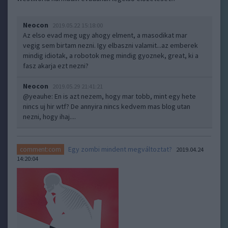
Neocon
2019.05.22 15:18:00
Az elso evad meg ugy ahogy elment, a masodikat mar
vegig sem birtam nezni. Igy elbaszni valamit...az emberek
mindig idiotak, a robotok meg mindig gyoznek, great, ki a
fasz akarja ezt nezni?
Neocon
2019.05.29 21:41:21
@yeauhe
: En is azt nezem, hogy mar tobb, mint egy hete
nincs uj hir wtf? De annyira nincs kedvem mas blog utan
nezni, hogy ihaj....
Egy zombi mindent megváltoztat?
comment:com
2019.04.24
14:20:04