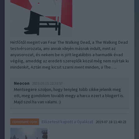
Hétfőtől megint van Fear The Walking Dead, a The Walking Dead
testvérsorozata, ami annak idején másnak indult, mint az
anyasorozat, és nekem be is jött legalábbis a harmadik évad
végéig, ameddig az eredeti szereplők közül még nem nyírtak ki
mindenkit, Aztán meg kicsit szarni ment minden, a The…..
Neocon
2019.09.15 22:33:57
Mentsegere szoljon, hogy tenyleg tobb cikke jelenik meg
ott, meg gondolom tovabb megy a harca ezert a blogert is.
Majd szol ha van valami. :)
Előzetest kapott a Gyalázat
comment:com
2019.07.18 11:40:23