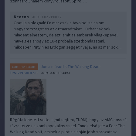
színházról, hanem könyvről szólt, Spiró…..
Neocon
2019.03.02 21:00:12
Gratula a blognak! En mar csak a tavolbol sajnalom
Magyarorszagot es az ottmaradtakat... Orbannak sok
mindent elneztem, de azt, amit az emberek vilagkepevel
muvelt es ahogy az EU-t probalja szetbomlasztani,
mikozben Putyin es Erdogan segget nyalja, na az mar sok....
Jön a második The Walking Dead-
comment:com
testvérsorozat
2019.03.01 10:34:41
Régóta lehetett sejteni (mit sejteni, TUDNI), hogy az AMC hosszú
távra tervez a zombiapokalipszissel. Ennek első jele a Fear The
Walking Dead volt, aminek a pilotja alapján jobb sorozatnak