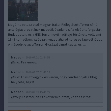
Megérkezett az első magyar trailer Ridley Scott Terror című
antalógiasorozatának második évadához. Az elsőt itt forgatták
Budapesten, és a HNS Terror nevű hadihajó története volt, ami
1848 környékén, az északnyugati átjárót keresve fagyott jégbe.
A második etap a Terror: Gyalázat címet kapta, és…..
Neocon
2019.07.21 01:54:53
@sixx
: Fair enough.
Neocon
2019.07.27 01:41:38
@sixx
: En is itt vagyok es varom, hogy rendezodjek a blog
helyzete, hajra!
Neocon
2019.07.28 15:46:22
@zolij
: Na latod, en ezeket nem tudtam, kosz az infot!