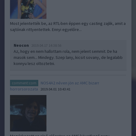
Most jelentették be, az RTL-ben éppen egy casting zajlik, amit a
sajtónak rittyentettek. Ennyi egyelőre...
Neocon
2019.04.17 14:38:56
Az, hogy en nem hallottam rola, nem jelent semmit. De ha
masok sem... Mindegy. Szep lany, kicsit sovany, de legalabb
konnyu lesz oltoztetni.
NOS4A2 néven jön az AMC bizarr
comment:com
horrorsorozata
2019.04.01 10:43:41