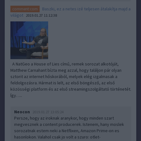
Baszki, ez a netes izé teljesen átalakítja majd a
comment:com
világot
2019.01.27 11:12:38
A NatGeo a House of Lies című, remek sorozat alkotóját,
Matthew Carnahant bízta meg azzal, hogy találjon pár olyan
sztorit az internet hőskorából, melyek elég izgalmasak a
feldolgozásra. Hármat is lelt, az első böngésző, az első
közösségi platform és az első streamingszolgáltató történetét.
Így…..
Neocon
2019.01.27 13:05:24
Persze, hogy az iroknak aranykor, hogy minden szart
megvesznek a content producerek. Istenem, hany moslek
sorozatnak estem neki a Netflixen, Amazon Prime-on es
hasonlokon. Valahol csak jo volt a szuro: otlet-