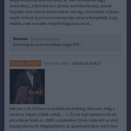
Megérkezett az első előzetes az AMC következő nagy
dobásához, a NOS4A2-hoz (érted, mert Nosferatu), aminél
hülyébb címe nem is tudom mikor volt egy sorozatnak. A június
elején érkező új sorozat koncepciója annyira komplikált, hogy
inkább csak a tovább mögött magyarázzuk el...
Neocon
2019.04.01 21:36:40
Erre meg en is azt mondom, hogy WTF....
Ten years after
Örülünk, Vincent?
2019.03.02 10:08:17
Március 2-án 10 éves az örülünkvincentblog. Basszus, még a
nevén is milyen vitáink voltak… :-) És ma már mennyire távoli,
piti vitának tűnik ez. 2009. szeptember 10-én született az első
bejegyzésem itt. Meglepődtem az újraolvasásakor, mert nem