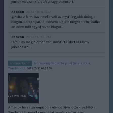
jonnek vissza az idiotak a nagy semmiert.
Neocon
2019.07.16 21:30:57
@Kuha
: A hirek kave melle volt az egyik legjobb dolog a
blogon. Sorozatjunkie-t sosem tudtam megszeretni, hatha
az Index indit egy uj teves blogot....
Neocon
2019.07.17 11:19:40
Oke, Sixx meg eletben van, most irt cikket az Emmy
jelolesekrol. :)
A Breaking Bad sztárjával tér vissza a
comment:com
Westworld
2019.05.20 09:55:58
A Trónok harca záróepizódja elé időzítve lőtte ki az HBO a
Westworld harmadik évadának legelső előzetesét...