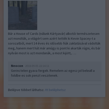
Bár a House of Cards (nálunk Kártyavár) alkotói természetesen
azt mondták, a világért sem azért tették ki Kevin Spacey-t a
sorozatból, mert 14 éves és idősebb fiúk zaklatásával vádolták
meg, hanem mert hát már amúgy is pont ki akarták rúgni, és bár
nyilván most is azt mondanák, a most kijött,…..
Neocon
2018.09.05 22:14:11
Gerinctelen gyava fergek. Remelem az egesz jol beleall a
foldbe es sok penzt veszitenek.
Belépve többet láthatsz.
Itt beléphetsz
felhasználási feltételek
adatvédelmi tájékoztató
segítség
jogi
problémák
dsa
impresszum
médiaajánlat
süti beállítások