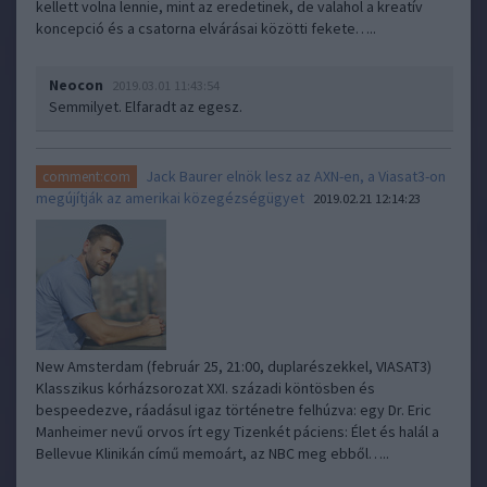
kellett volna lennie, mint az eredetinek, de valahol a kreatív
koncepció és a csatorna elvárásai közötti fekete…..
Neocon
2019.03.01 11:43:54
Semmilyet. Elfaradt az egesz.
Jack Baurer elnök lesz az AXN-en, a Viasat3-on
comment:com
megújítják az amerikai közegézségügyet
2019.02.21 12:14:23
New Amsterdam (február 25, 21:00, duplarészekkel, VIASAT3)
Klasszikus kórházsorozat XXI. századi köntösben és
bespeedezve, ráadásul igaz történetre felhúzva: egy Dr. Eric
Manheimer nevű orvos írt egy Tizenkét páciens: Élet és halál a
Bellevue Klinikán című memoárt, az NBC meg ebből…..