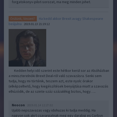
forgatokonyv-pilot-sorozat, ma meg minden johet.
Ha kedd akkor Brexit avagy Shakespeare
Örülünk, Vincent?
beájulna
2019.01.13 21:19:12
Kedden helyi idő szerint este hétkor kerül sor az Alsóházban
a miniszterelnöki Brexit Deal-ról való szavazásra. Senki sem
tudja, hogy mi történik, teszem azt, este nyolc órakor
(elképzelhető, hogy kiegészítések benyújtása miatt a szavazás
elhúzódik, de az szinte száz százalékig biztos, hogy…..
Neocon
2019.01.14 12:27:02
Ujabb nepszavazas vagy idohuzas ki tudja meddig. Ha
nagyon sok akrt csavargatnak meg egy darabig es Corbyn