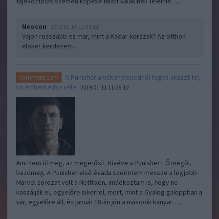
tájékoztatás szemen köpése miatt valakinek felelnie…..
Neocon
2019.01.14 11:38:11
Vajon rosszabb ez mar, mint a Kadar-korszak? Az otthon
eloket kerdezem...
A Punisher a vékonybelednél fogva akaszt fel,
comment:com
ha emberkedsz vele
2019.01.11 11:26:12
Ami nem öl meg, az megerősít. Kivéve a Punishert. Ő megöl,
bazdmeg. A Punisher első évada szerintem messze a legjobb
Marvel sorozat volt a Netflixen, imádkoztam is, hogy ne
kaszálják el, egyelőre sikerrel, mert, mint a Gyalog galoppban a
vár, egyelőre áll, és január 18-án jön a második kanyar…..