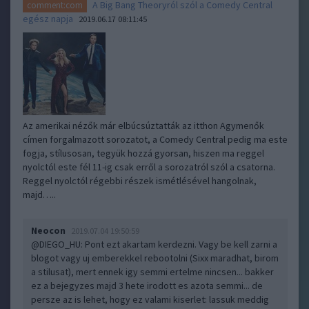
A Big Bang Theoryról szól a Comedy Central
comment:com
egész napja
2019.06.17 08:11:45
Az amerikai nézők már elbúcsúztatták az itthon Agymenők
címen forgalmazott sorozatot, a Comedy Central pedig ma este
fogja, stílusosan, tegyük hozzá gyorsan, hiszen ma reggel
nyolctól este fél 11-ig csak erről a sorozatról szól a csatorna.
Reggel nyolctól régebbi részek ismétlésével hangolnak,
majd…..
Neocon
2019.07.04 19:50:59
@DIEGO_HU
: Pont ezt akartam kerdezni. Vagy be kell zarni a
blogot vagy uj emberekkel rebootolni (Sixx maradhat, birom
a stilusat), mert ennek igy semmi ertelme nincsen... bakker
ez a bejegyzes majd 3 hete irodott es azota semmi... de
persze az is lehet, hogy ez valami kiserlet: lassuk meddig