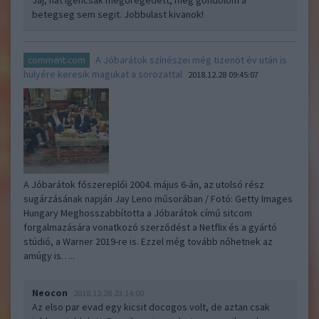
Jaj, hat igencsak megoregedett, meg gondolom a
betegseg sem segit. Jobbulast kivanok!
A Jóbarátok színészei még tizenöt év után is
comment:com
hülyére keresik magukat a sorozattal
2018.12.28 09:45:07
A Jóbarátok főszereplői 2004. május 6-án, az utolsó rész
sugárzásának napján Jay Leno műsorában / Fotó: Getty Images
Hungary Meghosszabbította a Jóbarátok című sitcom
forgalmazására vonatkozó szerződést a Netflix és a gyártó
stúdió, a Warner 2019-re is. Ezzel még tovább nőhetnek az
amúgy is…..
Neocon
2018.12.28 23:14:00
Az elso par evad egy kicsit docogos volt, de aztan csak