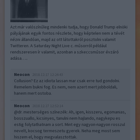
Azt már valószínűleg mindenki tudja, hogy Donald Trump elnöki
pályájának egyik fontos részlete, hogy képtelen nem a tévét
nézni állandóan, majd az ott látottakról posztolni valamit
Twitteren. A Saturday Night Live c. műsorról például
rendszeresen ír valamit, azonban a szkeccsműsor évzáró
adása…..
Neocon
2018.12.17 12:24:43
Collusion? Ez az idiota lassan mar csak erre tud gondolni.
Remelem bukni fog. Es nem, nem azert mert jobboldali,
hanem mert ostoba.
Neocon
2018.12.17 12:52:14
@dr. mesterséges színezék
: Ah, igen, kisszeru, egomanias,
bosszuallo, kicsinyes, tanulni nem hajlando, nagykepu es
estig folytathatnam a sort. Mint egy nagyon-nagyon rosszul
nevelt, kocsog termeszetu gyerek. Neha meg most sem
hiszem el, hogy megvalasztottak.