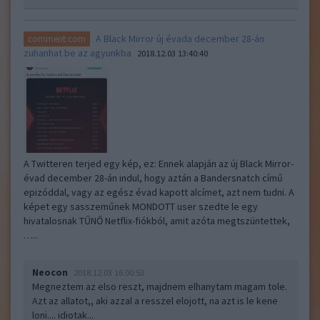
A Black Mirror új évada december 28-án
comment:com
zuhanhat be az agyunkba
2018.12.03 13:40:40
A Twitteren terjed egy kép, ez: Ennek alapján az új Black Mirror-
évad december 28-án indul, hogy aztán a Bandersnatch című
epizóddal, vagy az egész évad kapott alcímet, azt nem tudni. A
képet egy sasszeműnek MONDOTT user szedte le egy
hivatalosnak TŰNŐ Netflix-fiókból, amit azóta megtszüntettek,
…..
Neocon
2018.12.03 16:00:53
Megneztem az elso reszt, majdnem elhanytam magam tole.
Azt az allatot,, aki azzal a resszel elojott, na azt is le kene
loni.... idiotak...