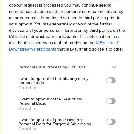
opt-out request is processed you may continue seeing
interest-based ads based on personal information utilized by
Október végétől jönnek a CNN hírei az ATV-re
comment:com
us or personal information disclosed to third parties prior to
2018.10.08 12:07:52
your opt-out. You may separately opt-out of the further
disclosure of your personal information by third parties on the
IAB’s list of downstream participants. This information may
also be disclosed by us to third parties on the
IAB’s List of
Downstream Participants
that may further disclose it to other
third parties.
Korábban már írtunk róla, hogy az ATV a CNN hírcsatornával
Please note that this website/app uses one or more Google
Personal Data Processing Opt Outs
kötött megállapodást, aminek első kézzel fogható eredményét
services and may gather and store information including but
hamarosan láthatják a csatorna nézői. Október 28-án, vasárnap
not limited to your visit or usage behaviour. You may click to
I want to opt-out of the Sharing of my
17 órakor indul a Newsroom című új műsor, amiben a CNN
personal data.
grant or deny consent to Google and its third-party tags to
legfontosabb hírei láthatóak, magyarul. A műsort Bombera…..
Opted In
use your data for below specified purposes in below Google
consent section.
I want to opt-out of the Sale of my
Neocon
Personal Data.
2018.10.08 13:30:20
Opted In
Helyes, helyes.
I want to opt-out of processing my
Personal Data for Targeted Advertising.
A Narnia lett a Netflix válasza a Trónok Harcára
comment:com
Opted In
2018.10.03 21:43:49