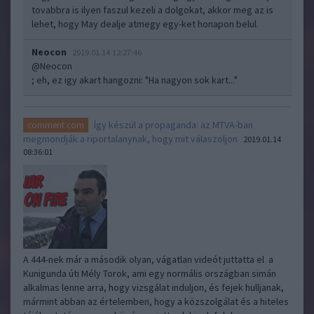
tovabbra is ilyen faszul kezeli a dolgokat, akkor meg az is
lehet, hogy May dealje atmegy egy-ket honapon belul.
Neocon
2019.01.14 12:27:46
@Neocon
; eh, ez igy akart hangozni: "Ha nagyon sok kart..."
Így készül a propaganda: az MTVA-ban
comment:com
megmondják a riportalanynak, hogy mit válaszoljon
2019.01.14
08:36:01
A 444-nek már a második olyan, vágatlan videót juttatta el a
Kunigunda úti Mély Torok, ami egy normális országban simán
alkalmas lenne arra, hogy vizsgálat induljon, és fejek hulljanak,
mármint abban az értelemben, hogy a közszolgálat és a hiteles