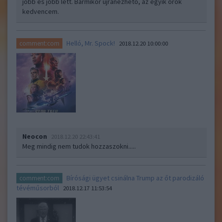
jobb es jobb lett. Barmikor ujranezheto, az egyik orok
kedvencem.
Helló, Mr. Spock!
comment:com
2018.12.20 10:00:00
Neocon
2018.12.20 22:43:41
Meg mindig nem tudok hozzaszokni.....
Bírósági ügyet csinálna Trump az őt parodizáló
comment:com
tévéműsorból
2018.12.17 11:53:54