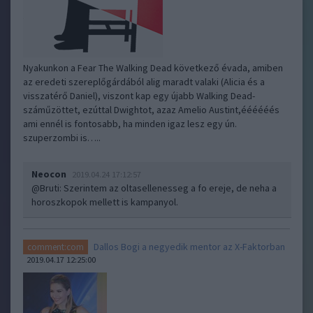
Nyakunkon a Fear The Walking Dead következő évada, amiben
az eredeti szereplőgárdából alig maradt valaki (Alicia és a
visszatérő Daniel), viszont kap egy újabb Walking Dead-
száműzöttet, ezúttal Dwightot, azaz Amelio Austint,éééééés
ami ennél is fontosabb, ha minden igaz lesz egy ún.
szuperzombi is…..
Neocon
2019.04.24 17:12:57
@Bruti
: Szerintem az oltasellenesseg a fo ereje, de neha a
horoszkopok mellett is kampanyol.
Dallos Bogi a negyedik mentor az X-Faktorban
comment:com
2019.04.17 12:25:00