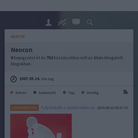
ADATOK
Neocon
0
bejegyzést írt és
752
hozzászólása volt az általa látogatott
blogokban.
2007.05.14.
óta tag.
Admin
Szerkesztő
Tag
Vendég
Folytatódik a zombivadászat
comment:com
2019.08.10 09:27:19