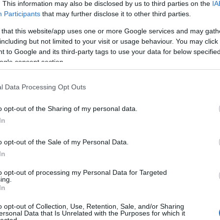
tanulás végén nyáron még hetekig-hónapokig tartó nehéz
. This information may also be disclosed by us to third parties on the
IA
fizikai munkát is végezzünk, spártai körülmények között,
Participants
that may further disclose it to other third parties.
távol…..
 that this website/app uses one or more Google services and may gath
including but not limited to your visit or usage behaviour. You may click 
n
2019.07.10 08:27:51
 to Google and its third-party tags to use your data for below specifi
 elején összesen kétszer voltam mg. építőtáborban (Kunbaja és
ogle consent section.
 mindkét helyen épületben laktunk. Mondjuk, a komfort fokozata kb. a
t azonos. A kaja viszont valóban pocsék volt.
l Data Processing Opt Outs
o opt-out of the Sharing of my personal data.
Napi érdekes - 292
 TÖRTÉNELEM
2019.06.09 12:00:00
In
1916. Az Ír Polgári Hadsereg (Irish Citizen Army) katonái egy
dublini tetőn a húsvéti felkelés előestéjén..
o opt-out of the Sale of my Personal Data.
In
to opt-out of processing my Personal Data for Targeted
ing.
In
n
2019.06.09 12:26:32
o opt-out of Collection, Use, Retention, Sale, and/or Sharing
 Carly olyannak festette le és úgy, ahogy ő látta azokat a fákat, sőt, 3,5
ersonal Data that Is Unrelated with the Purposes for which it
lected.