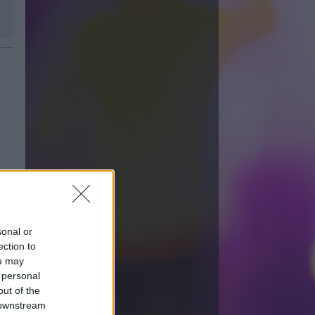
sonal or
ection to
ou may
 personal
out of the
 downstream