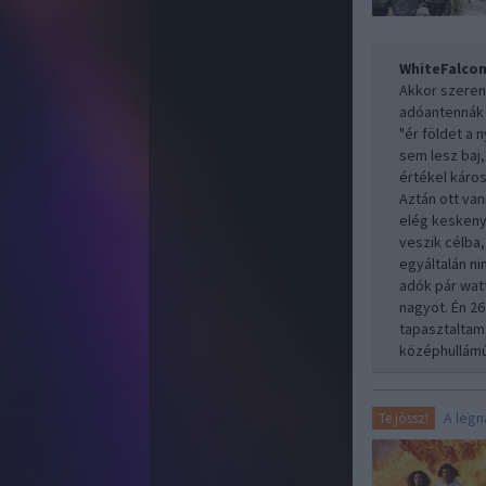
WhiteFalco
Akkor szeren
adóantennák 
"ér földet a 
sem lesz baj,
értékel káro
Aztán ott va
elég keskeny
veszik célba
egyáltalán n
adók pár wat
nagyot. Én 2
tapasztaltam
középhullámú
A leg
Te jössz!