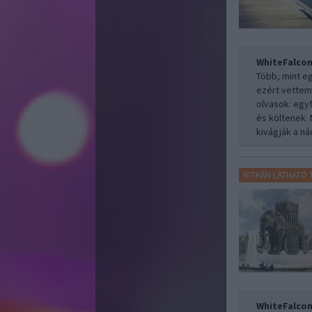
WhiteFalco
Több, mint e
ezért vettem 
olvasok: egyf
és költenek. 
kivágják a ná
RITKÁN LÁTHATÓ
WhiteFalco