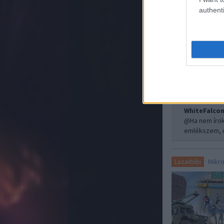
authenti
WhiteFalco
Úgy rémlik, 
előtt is látni 
WhiteFalco
@Ha nem írok 
emlékszem, c
Mikr
Lazarbibi