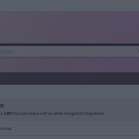
on
 és
1257
hozzászólása volt az általa látogatott blogokban.
ta tag.