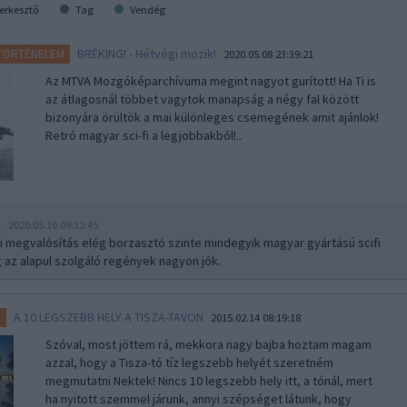
erkesztő
Tag
Vendég
BRÉKING! - Hétvégi mozik!
 TÖRTÉNELEM
2020.05.08 23:39:21
Az MTVA Mozgóképarchívuma megint nagyot gurított! Ha Ti is
az átlagosnál többet vagytok manapság a négy fal között
bizonyára örültök a mai különleges csemegének amit ajánlok!
Retró magyar sci-fi a legjobbakból!..
n
2020.05.10 09:32:45
pi megvalósítás elég borzasztó szinte mindegyik magyar gyártású scifi
g az alapul szolgáló regények nagyon jók.
A 10 LEGSZEBB HELY A TISZA-TAVON
a
2015.02.14 08:19:18
Szóval, most jöttem rá, mekkora nagy bajba hoztam magam
azzal, hogy a Tisza-tó tíz legszebb helyét szeretném
megmutatni Nektek! Nincs 10 legszebb hely itt, a tónál, mert
ha nyitott szemmel járunk, annyi szépséget látunk, hogy