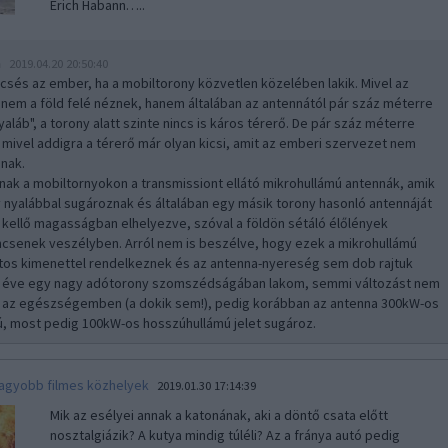
Erich Habann…..
n
2019.04.20 20:50:40
csés az ember, ha a mobiltorony közvetlen közelében lakik. Mivel az
nem a föld felé néznek, hanem általában az antennától pár száz méterre
nyaláb", a torony alatt szinte nincs is káros térerő. De pár száz méterre
 mivel addigra a térerő már olyan kicsi, amit az emberi szervezet nem
snak.
nnak a mobiltornyokon a transmissiont ellátó mikrohullámú antennák, amik
 nyalábbal sugároznak és általában egy másik torony hasonló antennáját
, kellő magasságban elhelyezve, szóval a földön sétáló élőlények
incsenek veszélyben. Arról nem is beszélve, hogy ezek a mikrohullámú
tos kimenettel rendelkeznek és az antenna-nyereség sem dob rajtuk
6 éve egy nagy adótorony szomszédságában lakom, semmi változást nem
 az egészségemben (a dokik sem!), pedig korábban az antenna 300kW-os
, most pedig 100kW-os hosszúhullámú jelet sugároz.
nagyobb filmes közhelyek
2019.01.30 17:14:39
Mik az esélyei annak a katonának, aki a döntő csata előtt
nosztalgiázik? A kutya mindig túléli? Az a fránya autó pedig