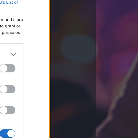
B’s List of
er and store
to grant or
ed purposes