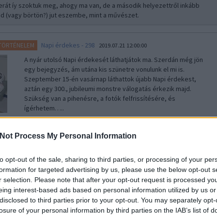
rát íy szoktuk meg, ahogy ma van, de a második helyezettről inkább
őd (vagy börtön?) jut eszembe, mint a művészet.
Napi érdekes - 298
 TÖRTÉNELEM
2019.07.21 12:00:00
A nyár utolsó Napi érdekesét láthatjátok ma. Szerdán még jön
egy bejegyzés, ám utána kis szünetre vonulunk el mi is.
Szeptember 15-én vasárnap láthattok újabb Napi érdekest,
aztán egy 300., jubileumi monstre válogatás érkezik majd.
Szükség van a pihenésre, a fotók felfrissítésére, és
ígérhetem…..
Not Process My Personal Information
n
2019.07.21 14:41:12
a kamera elején! Zeiss bácsinak elég sokat kellett dolgozni rajta!
to opt-out of the sale, sharing to third parties, or processing of your per
formation for targeted advertising by us, please use the below opt-out s
A szocialista építőtábor
 TÖRTÉNELEM
2019.07.09 20:00:00
r selection. Please note that after your opt-out request is processed y
eing interest-based ads based on personal information utilized by us or
Sokakban ébreszt kellemes emléket az építőtábor említése,
ami nekünk - akik már nem vettek részt a mozgalomban -
disclosed to third parties prior to your opt-out. You may separately opt-
furcsa lehet. Hiszen mi lehet jó abban hogy az egész éves
losure of your personal information by third parties on the IAB’s list of