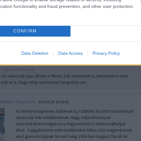
cation functionality and fraud prevention, and other user protection.
CONFIRM
n
2019.04.29 08:16:46
Point Pleasant-hez kapcsolódik a Mothman legendája és a híd leomlása
Data Deletion
Data Access
Privacy Policy
vélték...
n
2019.04.29 09:26:40
ne válaszolj!
: jaja, láttam a filmet, bár mondatokra, jelenetekre nem
sak arra, hogy elég nyomasztó hangulata van.
ohullámú fegyverek
2019.04.20 10:56:03
Az elektromágneses hullámok 0,3-300GHz közötti tartományát
nevezzük mikrohullámoknak. Nagy teljesítménnyel
koncentráltan kisugározva fegyverként is felhasználhatjuk
őket. A gigahertzes mikrohullámokat kibocsátó magnetronok
első generációjának terveit még 1924-ben August Zacek és