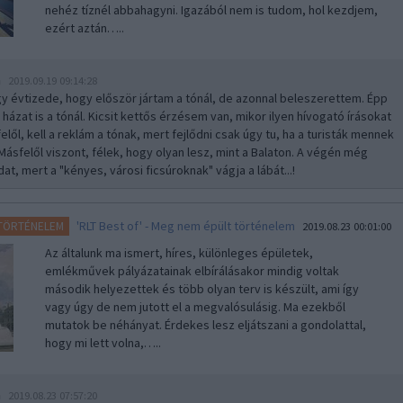
nehéz tíznél abbahagyni. Igazából nem is tudom, hol kezdjem,
ezért aztán…..
n
2019.09.19 09:14:28
gy évtizede, hogy először jártam a tónál, de azonnal beleszerettem. Épp
házat is a tónál. Kicsit kettős érzésem van, mikor ilyen hívogató írásokat
elől, kell a reklám a tónak, mert fejlődni csak úgy tu, ha a turisták mennek
Másfelől viszont, félek, hogy olyan lesz, mint a Balaton. A végén még
dat, mert a "kényes, városi ficsúroknak" vágja a lábát...!
'RLT Best of' - Meg nem épült történelem
 TÖRTÉNELEM
2019.08.23 00:01:00
Az általunk ma ismert, híres, különleges épületek,
emlékművek pályázatainak elbírálásakor mindig voltak
második helyezettek és több olyan terv is készült, ami így
vagy úgy de nem jutott el a megvalósulásig. Ma ezekből
mutatok be néhányat. Érdekes lesz eljátszani a gondolattal,
hogy mi lett volna,…..
n
2019.08.23 07:57:20