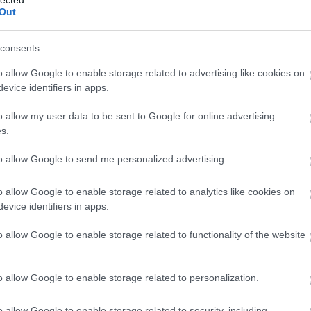
len lett volna ilyen szabatosan megfogalmazni az érzéseit. De ebből az
Out
hogy a zsűrinek eszébe sem jutott, hogy a legtöbb gyerek művész.
consents
Napi érdekes - 287
 TÖRTÉNELEM
2019.05.05 12:00:00
o allow Google to enable storage related to advertising like cookies on
1872. Fogorvos munkában, valahol az Egyesült Államokban..
evice identifiers in apps.
o allow my user data to be sent to Google for online advertising
s.
to allow Google to send me personalized advertising.
n
o allow Google to enable storage related to analytics like cookies on
2019.05.08 08:28:14
e miatt, Atatürk első blikkre Louis de Funesre emlékeztet. :)
evice identifiers in apps.
kkorában nyalókával gyakorolta szivarozást? :D
lóta további sorsáról lehet valamit tudni? (lusta vagyok gúglizni)
o allow Google to enable storage related to functionality of the website
Napi érdekes - 286
 TÖRTÉNELEM
2019.04.28 12:00:00
o allow Google to enable storage related to personalization.
1872. Hill End, Ausztrália az aranyláz idején. Korabeli, kézzel
színezett kép..
o allow Google to enable storage related to security, including