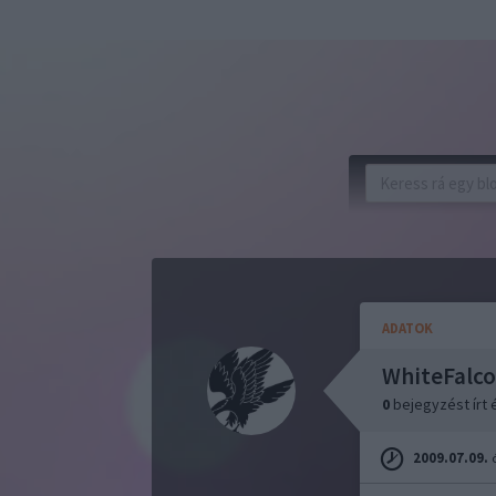
ADATOK
WhiteFalc
0
bejegyzést írt
2009.07.09.
ó