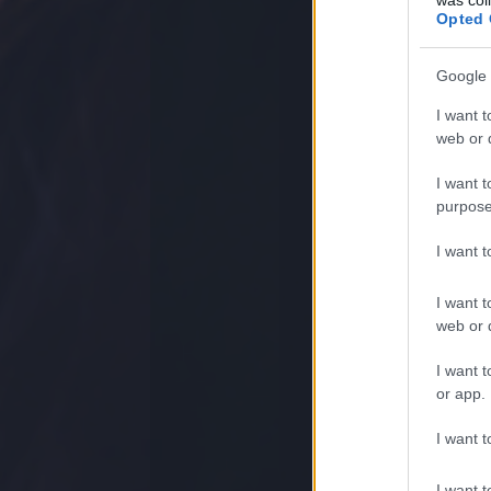
évesen képte
Opted 
is látszik, 
Google 
RITKÁN LÁTHATÓ
I want t
web or d
I want t
purpose
I want 
WhiteFalco
I want t
A kép minőség
web or d
Castro gyere
A vietnámi pi
I want t
or app.
RITKÁN LÁTHATÓ
I want t
I want t