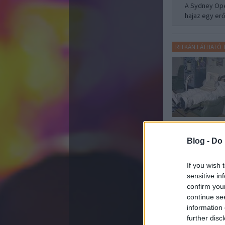
A Sydney Ope
hajaz egy er
RITKÁN LÁTHATÓ
Blog -
Do 
WhiteFalco
Az az optika 
If you wish 
sensitive in
RITKÁN LÁTHATÓ
confirm you
continue se
information 
further disc