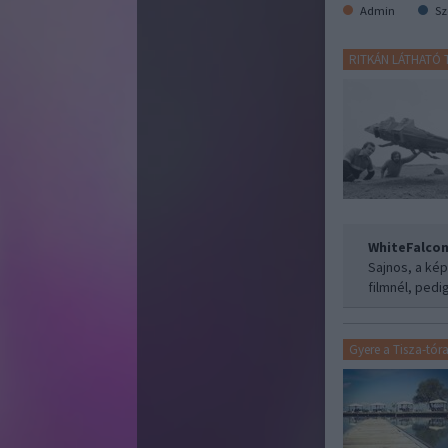
Admin
Sz
RITKÁN LÁTHATÓ
WhiteFalco
Sajnos, a ké
filmnél, pedi
Gyere a Tisza-tór