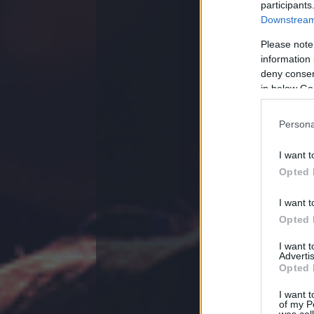
participants
Downstream 
Please note
information 
WhiteFalco
deny consent
A 80-as évek
in below Go
Helvécia), de
sátoréval vol
Persona
I want t
RITKÁN LÁTHATÓ
Opted 
I want t
Opted 
I want 
Advertis
Opted 
WhiteFalco
I want t
Az tuti, hogy
of my P
was col