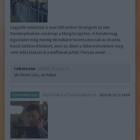
Legjobb indulattal is max 500 ember lézengett az idei
Kenderpikniken vasárnap a Margitszigeten. A Kendermag
Egyesület még mindig 60 milliárd forintra becsüli az évente
kieső adóbevételeket, amit az állam a fűkereskedelem meg
nem adóztatásával a maffiának juttat. Persze ennél…..
robinzone
2010.05.10 15:01:12
aki füvet szív, az hülye.
Stohl bukta a Tűzvonalbant is
comment:com
2010.05.10 11:14:00