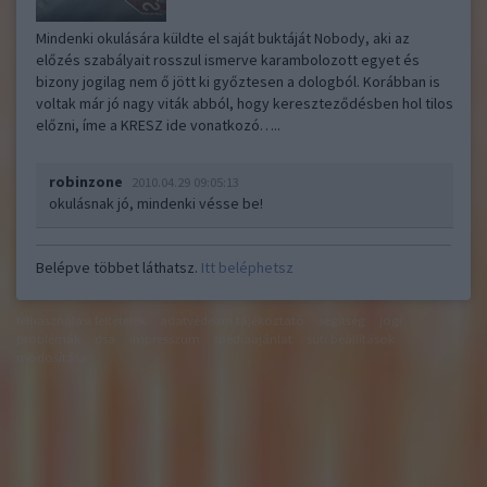
Mindenki okulására küldte el saját buktáját Nobody, aki az
előzés szabályait rosszul ismerve karambolozott egyet és
bizony jogilag nem ő jött ki győztesen a dologból. Korábban is
voltak már jó nagy viták abból, hogy kereszteződésben hol tilos
előzni, íme a KRESZ ide vonatkozó…..
robinzone
2010.04.29 09:05:13
okulásnak jó, mindenki vésse be!
Belépve többet láthatsz.
Itt beléphetsz
felhasználási feltételek
adatvédelmi tájékoztató
segítség
jogi
problémák
dsa
impresszum
médiaajánlat
süti beállítások
módosítása