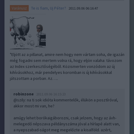
Te is fiam, Uj Péter?
Varánusz
2011.09.06 06:16:47
"Eljött az a pillanat, amire nem hogy nem vártam soha, de igazán
még fogadni sem mertem volna rá, hogy eljön valaha: távozom
az Index szerkesztőségéből. Közismerten vonzódom az új
kihívásokhoz, már pendelyes koromban is új kihívásokkal
játszottam a porban. Az…..
robinzone
2011.09.06 16:15:23
@szily
: na ti sok idióta kommentelők, élükön a posztíróval,
akkor most mi van, he?
amúgy lehet borókaigáborozni, csak jelzem, hogy az ávh-
melegedő népszava példányszáma jóval a hírlapé alatt van,
a nyepszabad-ságot meg megelőzte a kisalföld. azért,