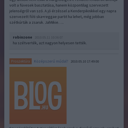
volt a füvesek basztatása, hanem központilag szervezett
jelenségről van szó. A jó érzéssel a Kenderpiknikkel egy napra
szervezett fóti ska+reggae partit ha lehet, még jobban
szétkúrták a zsaruk. JahNkie…..
robinzone
2010.05.11 10:36:07
ha szétverték, azt nagyon helyesen tették.
Középszerű műdal?
Proszektúra
2010.05.10 17:49:00