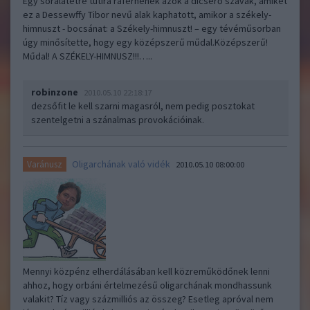
Egy söralátétre tutira ráférnének azok a dicsérő szavak, amiket
ez a Dessewffy Tibor nevű alak kaphatott, amikor a székely-
himnuszt - bocsánat: a Székely-himnuszt! – egy tévéműsorban
úgy minősítette, hogy egy középszerű műdal.Középszerű!
Műdal! A SZÉKELY-HIMNUSZ!!!…..
robinzone
2010.05.10 22:18:17
dezsőfit le kell szarni magasról, nem pedig posztokat
szentelgetni a szánalmas provokációinak.
Oligarchának való vidék
Varánusz
2010.05.10 08:00:00
Mennyi közpénz elherdálásában kell közreműködőnek lenni
ahhoz, hogy orbáni értelmezésű oligarchának mondhassunk
valakit? Tíz vagy százmilliós az összeg? Esetleg apróval nem