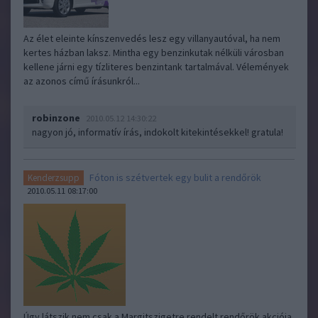
Az élet eleinte kínszenvedés lesz egy villanyautóval, ha nem
kertes házban laksz. Mintha egy benzinkutak nélküli városban
kellene járni egy tízliteres benzintank tartalmával. Vélemények
az azonos című írásunkról...
robinzone
2010.05.12 14:30:22
nagyon jó, informatív írás, indokolt kitekintésekkel! gratula!
Fóton is szétvertek egy bulit a rendőrök
Kenderzsupp
2010.05.11 08:17:00
Úgy látszik nem csak a Margitszigetre rendelt rendőrök akciója