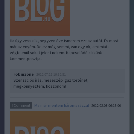
Ha úgy vesszük, negyven éve ismerem ezt az autót. És most
már az enyém. De ez még semmi, van egy ok, ami miatt
végtelenül sokat jelent nekem. Kapcsolódó cikkünk
kommentposztja..
robinzone
2012.07.15 19:32:51
Szenzációs írás, meseszép igaz történet,
megkönnyeztem, köszönöm!
Ma már mentem háromszázzal
TComment
2012.02.03 06:15:00