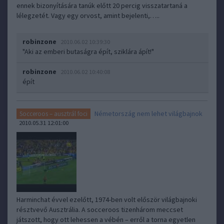
ennek bizonyítására tanúk előtt 20 percig visszatartaná a
lélegzetét. Vagy egy orvost, amint bejelenti,…..
robinzone
2010.06.02 10:39:30
"Aki az emberi butaságra épít, sziklára ápít!"
robinzone
2010.06.02 10:40:08
épít
Németország nem lehet világbajnok
Socceroos – ausztrál foci
2010.05.31 12:01:00
Harminchat évvel ezelőtt, 1974-ben volt először világbajnoki
résztvevő Ausztrália. A socceroos tizenhárom meccset
játszott, hogy ott lehessen a vébén – erről a torna egyetlen