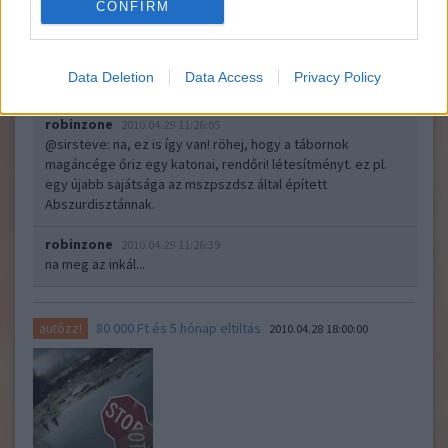
a választás nem pusztán vélemyénynyilvánítás. hanem
CONFIRM
döntés. aki az élet egyéb területén sincs döntési
helyzetben, mert képtelen rá, annak semmi sem indokolja,
hogy épp a közösséggel összefüggő kérdésekben
Data Deletion
Data Access
Privacy Policy
döntsön. elég hülye marad így is döntési helyzetben!:)
robinzone
2010.04.29 11:26:05
@sirsteve
: na, ez is így van! röhej, hogy a tábornok
magáncége őriz egy katonai, rendőri! létesítményt. ez pl.
egy újabb sajátsága az mszpszdsz által épített
Abszurdisztánnak.
robinzone
2010.04.29 11:26:39
na meg az inkál...
80 000 Ft és 5 hónap eltiltás
autózz!
2010.04.28 18:00:00