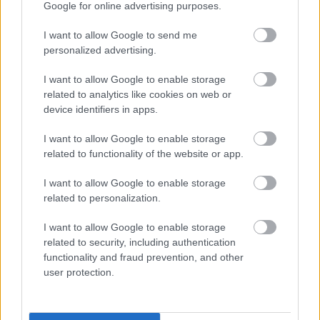
Google for online advertising purposes.
Joggal?
Sárdobáló
2010.04.29 07:00:00
I want to allow Google to send me
personalized advertising.
I want to allow Google to enable storage
related to analytics like cookies on web or
device identifiers in apps.
Vége a 2002 óta tartó MSZP-SZDSZ kormányzásnak, de annyira,
I want to allow Google to enable storage
hogy a Fidesz akármikor alkotmányozhat is, ha úgy tartja
related to functionality of the website or app.
kedvük. Az elmúlt nyolc évben sok minden volt prioritás a
kormány számára, a kisebbségek, hátrányos helyzetűek
I want to allow Google to enable storage
látszólag azonban folyamatosan. A kérdés az,…..
related to personalization.
robinzone
2010.04.29 11:23:44
I want to allow Google to enable storage
az, hogy valakinek van véleménye, az egy dolog. olyan
related to security, including authentication
minden hülyének lehet. a kérdés, hogy mire alapozza a
functionality and fraud prevention, and other
vélemémyét. aki nincs tisztában alapvető viszonyokkal,
user protection.
összefüggéssel, és erről papírja van, nem biztos, hogy
szerencsés, ha ennek ellenére beleszól mindannyiunk
életét befolyásoló döntésekbe, pl. választ.