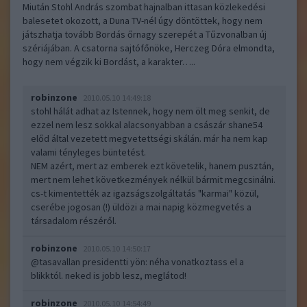
Miután Stohl András szombat hajnalban ittasan közlekedési
balesetet okozott, a Duna TV-nél úgy döntöttek, hogy nem
játszhatja tovább Bordás őrnagy szerepét a Tűzvonalban új
szériájában. A csatorna sajtófőnöke, Herczeg Dóra elmondta,
hogy nem végzik ki Bordást, a karakter…..
robinzone
2010.05.10 14:49:18
stohl hálát adhat az Istennek, hogy nem ölt meg senkit, de
ezzel nem lesz sokkal alacsonyabban a császár shane54
előd által vezetett megvetettségi skálán. már ha nem kap
valami tényleges büntetést.
NEM azért, mert az emberek ezt követelik, hanem pusztán,
mert nem lehet következmények nélkül bármit megcsinálni.
cs-t kimentették az igazságszolgáltatás "karmai" közül,
cserébe jogosan (!) üldözi a mai napig közmegvetés a
társadalom részéről.
robinzone
2010.05.10 14:50:17
@tasavallan presidentti yön
: néha vonatkoztass el a
blikktól. neked is jobb lesz, meglátod!
robinzone
2010.05.10 14:54:49