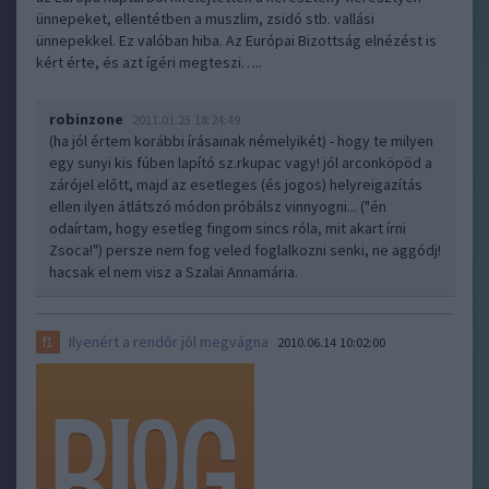
ünnepeket, ellentétben a muszlim, zsidó stb. vallási
ünnepekkel. Ez valóban hiba. Az Európai Bizottság elnézést is
kért érte, és azt ígéri megteszi…..
robinzone
2011.01.23 18:24:49
(ha jól értem korábbi írásainak némelyikét) - hogy te milyen
egy sunyi kis fúben lapító sz.rkupac vagy! jól arconköpöd a
zárójel előtt, majd az esetleges (és jogos) helyreigazítás
ellen ilyen átlátszó módon próbálsz vinnyogni... ("én
odaírtam, hogy esetleg fingom sincs róla, mit akart írni
Zsoca!") persze nem fog veled foglalkozni senki, ne aggódj!
hacsak el nem visz a Szalai Annamária.
Ilyenért a rendőr jól megvágna
f1
2010.06.14 10:02:00