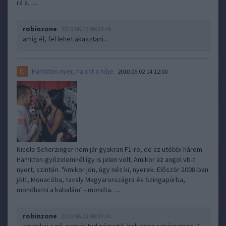
rá a…..
robinzone
2010.06.10 00:39:49
amíg él, fel lehet akasztani...
Hamilton nyer, ha ott a nője
f1
2010.06.02 14:12:00
Nicole Scherzinger nem jár gyakran F1-re, de az utóbbi három
Hamilton-győzelemnél így is jelen volt. Amikor az angol vb-t
nyert, szintén. "Amikor jön, úgy néz ki, nyerek. Először 2008-ban
jött, Monacóba, tavaly Magyarországra és Szingapúrba,
mondhatni a kabalám" - mondta…..
robinzone
2010.06.03 08:33:44