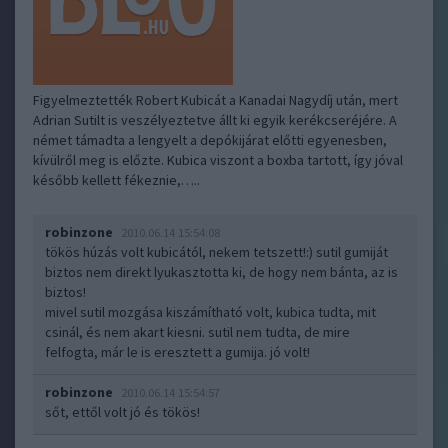
Figyelmeztették Robert Kubicát a Kanadai Nagydíj után, mert
Adrian Sutilt is veszélyeztetve állt ki egyik kerékcseréjére. A
német támadta a lengyelt a depókijárat előtti egyenesben,
kívülről meg is előzte. Kubica viszont a boxba tartott, így jóval
később kellett fékeznie,…..
robinzone
2010.06.14 15:54:08
tökös húzás volt kubicától, nekem tetszett!:) sutil gumiját
biztos nem direkt lyukasztotta ki, de hogy nem bánta, az is
biztos!
mivel sutil mozgása kiszámítható volt, kubica tudta, mit
csinál, és nem akart kiesni. sutil nem tudta, de mire
felfogta, már le is eresztett a gumija. jó volt!
robinzone
2010.06.14 15:54:57
sőt, ettől volt jó és tökös!