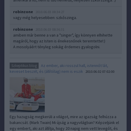
amerikai a nő, nem is tud németül, helyesen szkörszinga. :)
robinzone
2010.06.03 08:34:27
vagy még helyesebben: szkőszinga.
robinzone
2010.06.03 08:36:31
amiben már benne a van a "singer", így könnyen elhihette
magáról, hogy az Isten is énekesnőnek teremtette!:)
A mosolyáért tényleg sokáig érdemes gyalogolni.
Az ember, aki rosszul hall, istennőt lát,
Szkeptikus blog
keveset beszél, és (állítólag) nem is eszik
2010.06.02 07:02:00
Egy hazugság megkerüli a világot, mire az igazság felhúzza a
bakancsát. (Mark Twain) Mi újság a nagyvilágban? Képzeljünk el
egy embert, aki azt állítja, hogy 20 napig nem vett levegőt, és