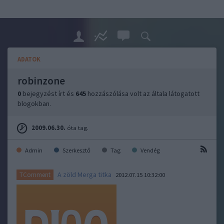
ADATOK
robinzone
0
bejegyzést írt és
645
hozzászólása volt az általa látogatott
blogokban.
2009.06.30.
óta tag.
Admin
Szerkesztő
Tag
Vendég
A zöld Merga titka
TComment
2012.07.15 10:32:00