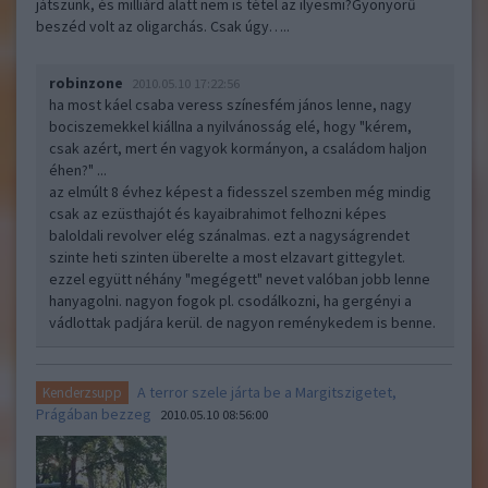
játszunk, és milliárd alatt nem is tétel az ilyesmi?Gyönyörű
beszéd volt az oligarchás. Csak úgy…..
robinzone
2010.05.10 17:22:56
ha most káel csaba veress színesfém jános lenne, nagy
bociszemekkel kiállna a nyilvánosság elé, hogy "kérem,
csak azért, mert én vagyok kormányon, a családom haljon
éhen?" ...
az elmúlt 8 évhez képest a fidesszel szemben még mindig
csak az ezüsthajót és kayaibrahimot felhozni képes
baloldali revolver elég szánalmas. ezt a nagyságrendet
szinte heti szinten überelte a most elzavart gittegylet.
ezzel együtt néhány "megégett" nevet valóban jobb lenne
hanyagolni. nagyon fogok pl. csodálkozni, ha gergényi a
vádlottak padjára kerül. de nagyon reménykedem is benne.
A terror szele járta be a Margitszigetet,
Kenderzsupp
Prágában bezzeg
2010.05.10 08:56:00