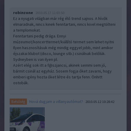
robinzone
2010.05.17 11:03:50
Ez a nyugati világban már rég élő trend sajnos. A hívők
elmaradnak, nincs kinek fenntartani, nincs kivel megtölteni
a templomokat.
Fenntartani pedig drága. Ennyi
múzeumot/koncerttermet/kiállító termet sem lehet nyitni
Ilyen hasznosításuk még mindig eggyel jobb, mint amikor
éjszakai klubot (disco, lounge stb.) csinálnak belőlük.
Sydneyben is van ilyen pl.
Azért elég sok itt a f@szjancsi, akinek semmi sem jó,
bármit csinál az egyház. Sosem fogja őket zavarni, hogy
emberi igény hozta őket létre és tartja fenn. Önhitt
ostobák.
Hová dugjam a villanyautómat?
Belsőség
2010.05.12 10:28:42