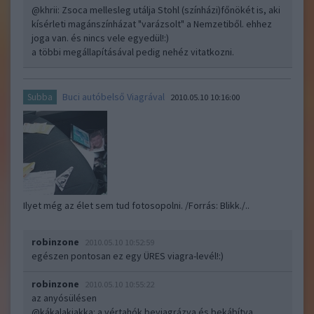
@khrii
: Zsoca mellesleg utálja Stohl (színházi)főnökét is, aki
kísérleti magánszínházat "varázsolt" a Nemzetiből. ehhez
joga van. és nincs vele egyedül!:)
a többi megállapításával pedig nehéz vitatkozni.
Buci autóbelső Viagrával
Subba
2010.05.10 10:16:00
Ilyet még az élet sem tud fotosopolni. /Forrás: Blikk./..
robinzone
2010.05.10 10:52:59
egészen pontosan ez egy ÜRES viagra-levél!:)
robinzone
2010.05.10 10:55:22
az anyósülésen
@kákalakiakka
: a vértahók beviagrázva és bekábítva