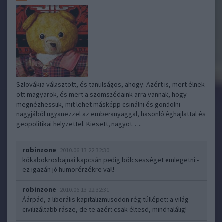
Szlovákia választott, és tanulságos, ahogy. Azért is, mert élnek
ott magyarok, és mert a szomszédaink arra vannak, hogy
megnézhessük, mit lehet másképp csinálni és gondolni
nagyjából ugyanezzel az emberanyaggal, hasonló éghajlattal és
geopolitikai helyzettel. Kiesett, nagyot…..
robinzone
2010.06.13 22:32:30
kókabokrosbajnai kapcsán pedig bölcsességet emlegetni -
ez igazán jó humorérzékre vall!
robinzone
2010.06.13 22:32:31
Áárpád, a liberális kapitalizmusodon rég túllépett a világ
civilizáltabb rásze, de te azért csak éltesd, mindhalálig!