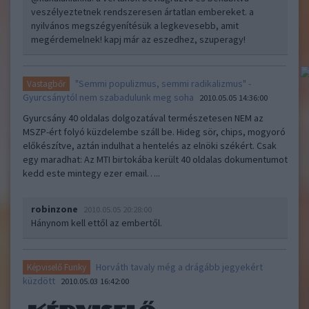
veszélyeztetnek rendszeresen ártatlan embereket. a
nyilvános megszégyenítésük a legkevesebb, amit
megérdemelnek! kapj már az eszedhez, szuperagy!
"Semmi populizmus, semmi radikalizmus" -
Vastagbőr
Gyurcsánytól nem szabadulunk meg soha
2010.05.05 14:36:00
Gyurcsány 40 oldalas dolgozatával természetesen NEM az
MSZP-ért folyó küzdelembe száll be. Hideg sör, chips, mogyoró
előkészítve, aztán indulhat a hentelés az elnöki székért. Csak
egy maradhat: Az MTI birtokába került 40 oldalas dokumentumot
kedd este mintegy ezer email…..
robinzone
2010.05.05 20:28:00
Hánynom kell ettől az embertől.
Horváth tavaly még a drágább jegyekért
Képviselő Funky
küzdött
2010.05.03 16:42:00