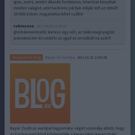
igen, azért, amiért állandó fordulaton, kitartóan kinyaltak
minden valagot, amit kedvenc pártjuk eléjük tolt az elműlt
20 (60) évben. magatokba lehet szállni!
robinzone
2011.09.06 16:55:03
@orbánmentesítő
: keress egy nőt, az talán megnyugtat
wannabeche! és vedd ki az ujjad az orrodból! na azért!
Bayer és Európa
Tengelytörés blog
2011.01.23 12:03:00
Bayer Zsolti az európai hagyomány végét vizionálja abból, hogy
az Európa naptárból kifelejtették a keresztény-keresztyén