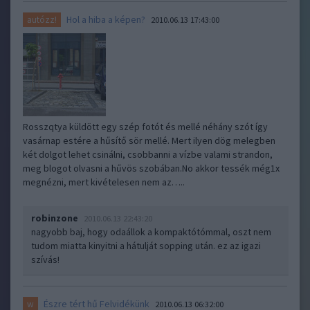
Hol a hiba a képen?
autózz!
2010.06.13 17:43:00
Rosszqtya küldött egy szép fotót és mellé néhány szót így
vasárnap estére a hűsítő sör mellé. Mert ilyen dög melegben
két dolgot lehet csinálni, csobbanni a vízbe valami strandon,
meg blogot olvasni a hűvös szobában.No akkor tessék még1x
megnézni, mert kivételesen nem az…..
robinzone
2010.06.13 22:43:20
nagyobb baj, hogy odaállok a kompaktótómmal, oszt nem
tudom miatta kinyitni a hátulját sopping után. ez az igazi
szívás!
Észre tért hű Felvidékünk
w
2010.06.13 06:32:00