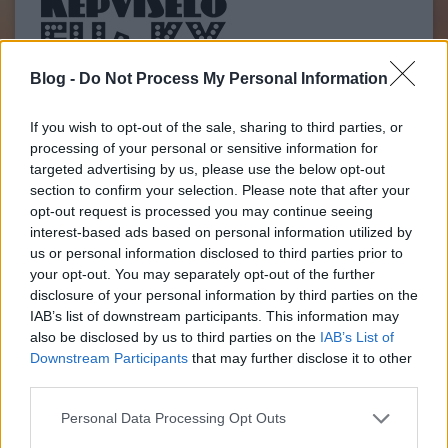
Blog -
Do Not Process My Personal Information
If you wish to opt-out of the sale, sharing to third parties, or
processing of your personal or sensitive information for
targeted advertising by us, please use the below opt-out
section to confirm your selection. Please note that after your
A díjmentes BKV ígéretével máris megkezdte főpolgármesteri
opt-out request is processed you may continue seeing
kampányát Horváth Csaba, az MSZP volt főpolgármester-
interest-based ads based on personal information utilized by
helyettese. Május elsején a Városligetben jelentette be, hogy
us or personal information disclosed to third parties prior to
ingyen buszozhat, metrózhat, villamosozhat, trolizhat és
fogasozhat minden legalább négy éve Budapesten…..
your opt-out. You may separately opt-out of the further
disclosure of your personal information by third parties on the
IAB’s list of downstream participants. This information may
robinzone
2010.05.03 20:49:14
also be disclosed by us to third parties on the
IAB’s List of
napi abszurd
Downstream Participants
that may further disclose it to other
third parties.
Orbán válogatottja
Mandiner blog
2010.05.03 17:01:00
Please note that this website/app uses one or more Google
Personal Data Processing Opt Outs
services and may gather and store information including but