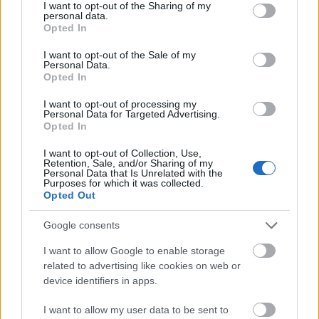
not limited to your visit or usage behaviour. You may click to
I want to opt-out of the Sharing of my
personal data.
grant or deny consent to Google and its third-party tags to
Opted In
use your data for below specified purposes in below Google
consent section.
I want to opt-out of the Sale of my
Personal Data.
Opted In
Nem értünk a focihoz. A régi-új kormányfő annál inkább. Orbán
Viktor összeállította válogatottját a rendelkezésre álló
I want to opt-out of processing my
keretből. A legtöbb kulcspozícióra tapasztalt, kipróbált és
Personal Data for Targeted Advertising.
hűséges csapattagokat állított be, félelmetes hírű…..
Opted In
I want to opt-out of Collection, Use,
robinzone
Retention, Sale, and/or Sharing of my
2010.05.03 20:23:53
Personal Data that Is Unrelated with the
@Bell & Sebastian: tessék?
Purposes for which it was collected.
Opted Out
robinzone
2010.05.03 20:24:55
@az igazi Sipi
: a jobbiknak a lehető legrosszabb hír ez a két
Google consents
héten belüli rendrakás.
I want to allow Google to enable storage
robinzone
2010.05.03 20:25:58
related to advertising like cookies on web or
ami, remélem, nem kampány-jellegű lesz (azaz: ott
device identifiers in apps.
maradnak a rend éber őrei)
I want to allow my user data to be sent to