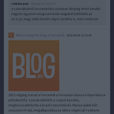
robinzone
2010.06.13 22:37:37
a szlovákoktól összetartást azonban tényleg lehet tanulni!
nagyon ügyesen megszervezik magukat külföldön pl.
az is jó, hogy talán kimúlt végre slotákia is, mint rendszer.
Massa még két évig a Ferrarinál
f1
2010.06.09 13:33:00
2012 végéig marad a Ferrarinál a Fernando Alonso-Felipe Massa-
pilótakettős: szerda délelőtt a csapat közölte,
meghosszabbította a brazil szerződését. Massa újabb két
szezonra írt alá, megállapodása az idény végén járt volna le.