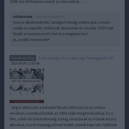
2006 óta 69 futamon indult az olaszokkal,…..
robinzone
2010.06.10 00:50:34
massa alkalmazkodó, tanulgat mindig valami újat, sosem
szidja a csapatát, lefekszik alonsonak és nicolas TODT-nak
hívják a menedzserét. hol itt a meglepetés?
ja, a palik monnyonle!
Szép dolog-e becsapni egy tömeggyilkost?
Mandiner blog
2010.06.09 12:01:00
Végre elkészült a művünk! Biszku Béla bácsit az utókor
nevében szembesítettük az 1956 utáni megtorlásokkal. Ez a
film, a Bűn és büntetlenség a blog olvasóinak és íróinak közös
alkotása, ezzel a bejegyzéssel indult, ennek kapcsán találtunk