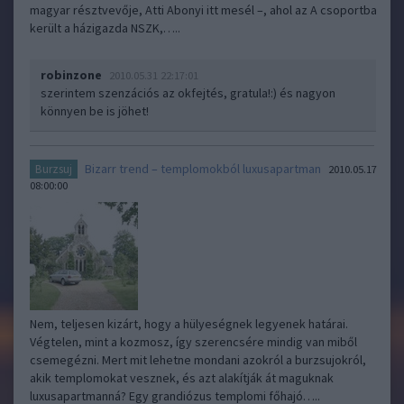
magyar résztvevője, Atti Abonyi itt mesél –, ahol az A csoportba
került a házigazda NSZK,…..
robinzone
2010.05.31 22:17:01
szerintem szenzációs az okfejtés, gratula!:) és nagyon
könnyen be is jöhet!
Bizarr trend – templomokból luxusapartman
Burzsuj
2010.05.17
08:00:00
Nem, teljesen kizárt, hogy a hülyeségnek legyenek határai.
Végtelen, mint a kozmosz, így szerencsére mindig van miből
csemegézni. Mert mit lehetne mondani azokról a burzsujokról,
akik templomokat vesznek, és azt alakítják át maguknak
luxusapartmanná? Egy grandiózus templomi főhajó…..