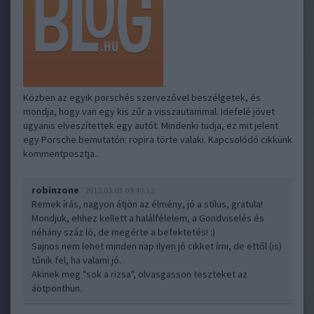
Közben az egyik porschés szervezővel beszélgetek, és
mondja, hogy van egy kis zűr a visszautammal. Idefelé jövet
ugyanis elveszítettek egy autót. Mindenki tudja, ez mit jelent
egy Porsche bemutatón: ropira törte valaki. Kapcsolódó cikkünk
kommentposztja..
robinzone
2012.02.03 09:49:12
Remek írás, nagyon átjön az élmény, jó a stílus, gratula!
Mondjuk, ehhez kellett a halálfélelem, a Gondviselés és
néhány száz ló, de megérte a befektetés! :)
Sajnos nem lehet minden nap ilyen jó cikket írni, de ettől (is)
tűnik fel, ha valami jó.
Akinek meg "sok a rizsa", olvasgasson teszteket az
áötponthun.