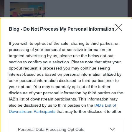
Blog -
Do Not Process My Personal Information
Mindig is irigykedve tekintettünk Finduszra a mesebeli
If you wish to opt-out of the sale, sharing to third parties, or
macskára, akinek világát a mukla néven futó apró kis lények
processing of your personal or sensitive information for
népesítették be. Az érzéssel újra szembesültünk, amikor
targeted advertising by us, please use the below opt-out
rátaláltunk Marsder mikroblogjára. Marsder ugyanis az irodai
section to confirm your selection. Please note that after your
életét apró lényekkel teszi…..
opt-out request is processed you may continue seeing
interest-based ads based on personal information utilized by
us or personal information disclosed to third parties prior to
your opt-out. You may separately opt-out of the further
Játékos tárgyak
Eyecandies with Urbanista
2014.06.21 17:40:11
disclosure of your personal information by third parties on the
IAB’s list of downstream participants. This information may
also be disclosed by us to third parties on the
IAB’s List of
Downstream Participants
that may further disclose it to other
third parties.
Please note that this website/app uses one or more Google
Personal Data Processing Opt Outs