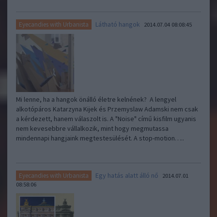
Látható hangok
Eyecandies with Urbanista
2014.07.04 08:08:45
Mi lenne, ha a hangok önálló életre kelnének? A lengyel
alkotópáros Katarzyna Kijek és Przemyslaw Adamski nem csak
a kérdezett, hanem válaszolt is. A "Noise" című kisfilm ugyanis
nem kevesebbre vállalkozik, mint hogy megmutassa
mindennapi hangjaink megtestesülését. A stop-motion…..
Egy hatás alatt álló nő
Eyecandies with Urbanista
2014.07.01
08:58:06