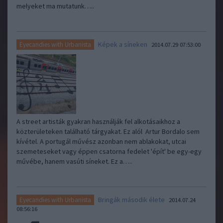
melyeket ma mutatunk…..
Képek a síneken
Eyecandies with Urbanista
2014.07.29 07:53:00
A street artisták gyakran használják fel alkotásaikhoz a
közterületeken található tárgyakat. Ez alól Artur Bordalo sem
kívétel. A portugál művész azonban nem ablakokat, utcai
szemeteseket vagy éppen csatorna fedelet 'épít' be egy-egy
művébe, hanem vasúti síneket. Ez a…..
Bringák második élete
Eyecandies with Urbanista
2014.07.24
08:56:16