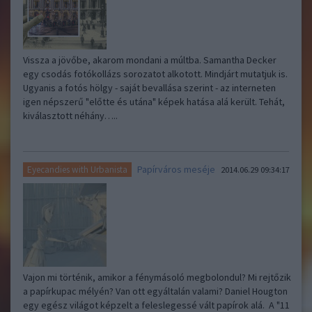
Vissza a jövőbe, akarom mondani a múltba. Samantha Decker
egy csodás fotókollázs sorozatot alkotott. Mindjárt mutatjuk is.
Ugyanis a fotós hölgy - saját bevallása szerint - az interneten
igen népszerű "előtte és utána" képek hatása alá került. Tehát,
kiválasztott néhány…..
Papírváros meséje
Eyecandies with Urbanista
2014.06.29 09:34:17
Vajon mi történik, amikor a fénymásoló megbolondul? Mi rejtőzik
a papírkupac mélyén? Van ott egyáltalán valami? Daniel Hougton
egy egész világot képzelt a feleslegessé vált papírok alá. A "11