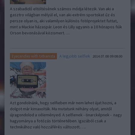
A szabadidő eltöltésének számos módja létezik. Van aki a
gasztro világban mélyül el, van aki extrém sportokat űz és
persze olyan is, aki valamilyen különös fotóprojektet futtat,
mint a Mackie házaspár. Leon és Lilly ugyanis a 10 hónapos fiúk
Orson bevonásával közismert…..
A legjobb selfiek
Eyecandies with Urbanista
2014.07.08 09:08:00
Azt gondolnánk, hogy selfieben már nem lehet újat hozni, a
dolgot már kimaxolták. Ma mutatunk néhány olyat, amitől
újragondolod a véleményed. A selfienek - önarcképnek - nagy
hagyománya a fotózás történetében. Igazából csak a
technikához való hozzáférés változott.…..