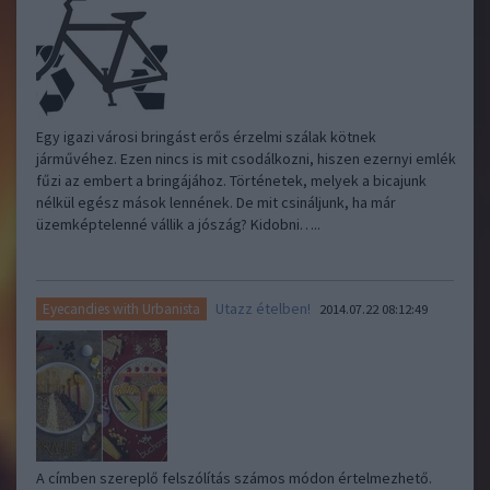
Egy igazi városi bringást erős érzelmi szálak kötnek
járművéhez. Ezen nincs is mit csodálkozni, hiszen ezernyi emlék
fűzi az embert a bringájához. Történetek, melyek a bicajunk
nélkül egész mások lennének. De mit csináljunk, ha már
üzemképtelenné vállik a jószág? Kidobni…..
Utazz ételben!
Eyecandies with Urbanista
2014.07.22 08:12:49
A címben szereplő felszólítás számos módon értelmezhető.