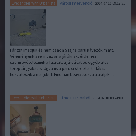
Városi intervenció
Eyecandies with Urbanista
2014.07.15 09:17:21
Párizst imádjuk és nem csak a Szajna parti kávézók miatt.
Véleményünk szerint az arra járóknak, érdemes
szemrevételezniük a falakat, a járdákat és egyéb utcai
tereptárgyakat is. Ugyanis a párizsi street artisták is
hozzáteszik a magukét. Finoman beavatkozva alakítják -…..
Filmek kartonból
Eyecandies with Urbanista
2014.07.10 08:24:00