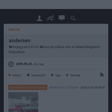
ADATOK
andersen
86
bejegyzést írt és
26
hozzászólása volt az általa látogatott
blogokban.
2009.06.25.
óta tag.
Admin
Szerkesztő
Tag
Vendég
Berlin és a 27 törpe
Eyecandies with Urbanista
2014.10.01 09:28:07