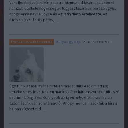
Vonatkozhat valamiféle gasztro-bíznisz indítására, különböző
nemzeti ételkülönlegességek fogyasztására és persze úgyis,
ahogy Anna Kevile Joyce és Agustín Nieto értelmezte. Az
ételsztájliszt-fotós páros,…..
Kutya egy nap
Eyecandies with Urbanista
2014.07.17 08:09:00
Úgy tűnik az idei nyár a hirtelen ránk zudúló esők miatt (is)
emlékezetes lesz. Nekem már legalább háromszor sikerült - szó
szerint - bőrig ázni. Könnyebb az ilyen helyzetet elviselni, ha
tudomásunk van sorstársakról. Ahogy mondani szokták a társ a
bajban vígaszt tud…..