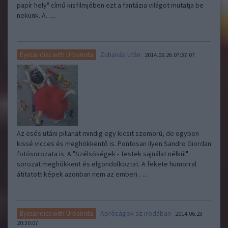
papír hely" című kisfilmjében ezt a fantázia világot mutatja be
nekünk. A…..
Zuhanás után
Eyecandies with Urbanista
2014.06.26 07:37:07
Az esés utáni pillanat mindig egy kicsit szomorú, de egyben
kissé vicces és meghökkentő is. Pontosan ilyen Sandro Giordan
fotósorozata is. A "Szélsőségek - Testek sajnálat nélkül"
sorozat meghökkent és elgondolkoztat. A fekete humorral
átitatott képek azonban nem az emberi…..
Apróságok az irodában
Eyecandies with Urbanista
2014.06.23
20:30:07