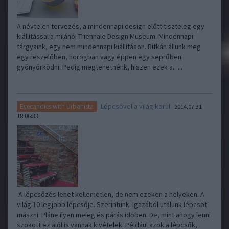
A névtelen tervezés, a mindennapi design előtt tiszteleg egy
kiállítással a milánói Triennale Design Museum. Mindennapi
tárgyaink, egy nem mindennapi kiállításon. Ritkán állunk meg
egy reszelőben, horogban vagy éppen egy seprűben
gyönyörködni. Pedig megtehetnénk, hiszen ezek a…..
Lépcsővel a világ körül
Eyecandies with Urbanista
2014.07.31
18:06:33
A lépcsőzés lehet kellemetlen, de nem ezeken a helyeken. A
világ 10 legjobb lépcsője. Szerintünk. Igazából utálunk lépcsőt
mászni. Pláne ilyen meleg és párás időben. De, mint ahogy lenni
szokott ez alól is vannak kivételek. Például azok a lépcsők,