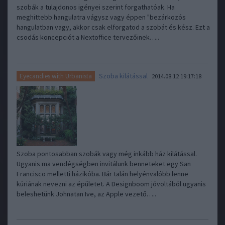
szobák a tulajdonos igényei szerint forgathatóak. Ha
meghittebb hangulatra vágysz vagy éppen "bezárkozós
hangulatban vagy, akkor csak elforgatod a szobát és kész. Ezt a
csodás koncepciót a Nextoffice tervezőinek…..
Szoba kilátással
Eyecandies with Urbanista
2014.08.12 19:17:18
Szoba pontosabban szobák vagy még inkább ház kilátással.
Ugyanis ma vendégségben invitálunk benneteket egy San
Francisco melletti házikóba. Bár talán helyénvalóbb lenne
kúriának nevezni az épületet. A Designboom jóvoltából ugyanis
beleshetünk Johnatan Ive, az Apple vezető…..