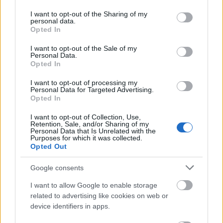
Van aki az eget bámulva a felhők különös alakzataiban fedez fel
services and may gather and store information including but
különböző formákat és arcokat. Van aki a leghétköznapibb
not limited to your visit or usage behaviour. You may click to
I want to opt-out of the Sharing of my
personal data.
tárgyakban. Gilbert Legrand az utóbbi csoportba tartozik. A
grant or deny consent to Google and its third-party tags to
Opted In
francia művész ugyanis hétköznapi tárgyakat varázsol
use your data for below specified purposes in below Google
szerethető, mókás karakterekké. Egy-két…..
consent section.
I want to opt-out of the Sale of my
Personal Data.
Opted In
Szerinted kinek szebb a meze?
Eyecandies with Urbanista
I want to opt-out of processing my
Personal Data for Targeted Advertising.
2014.06.19 09:15:00
Opted In
I want to opt-out of Collection, Use,
Retention, Sale, and/or Sharing of my
Personal Data that Is Unrelated with the
Purposes for which it was collected.
Opted Out
Szerinted melyik csapatnak szebb a meze? - egy a neten
Google consents
keringő vicces poszt szerint, ez a vb közvetítések alatt
I want to allow Google to enable storage
leggyakrabban elhangzó női kérdés. Nos, a kérdést a
related to advertising like cookies on web or
viccelődök valószínűsíthetően nem veszik igazán komolyan, a
device identifiers in apps.
Guardian szerkesztői viszont igen. Ugyanis…..