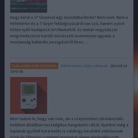
Hogy kerül a 27 törpével egy mondatba Berlin? Nem-nem. Nem a
Hófehérke és a 7 törpe feldolgozásáról van szó, hanem a jövő
héten nyíló budapesti Art Marketről. Az immár negyedszer
megrendezésre kerülő művészeti eseményen ugyanis a
mostanság kulturális pezsgéséről híres…..
Kilencvenes klasszikusok
Eyecandies with Urbanista
2014.09.14
10:43:06
Nem tudom ki, hogy van vele, de a szeptemberi iskolakezdés
belőlem általában nosztalgikus hangulatot vált ki. Ilyenkor még a
hajdanán gyűlölt korai kelés is valahogy kevésbé utálatosnak
tűnik és fátyolos szemmel gondolok régen elajándékozott