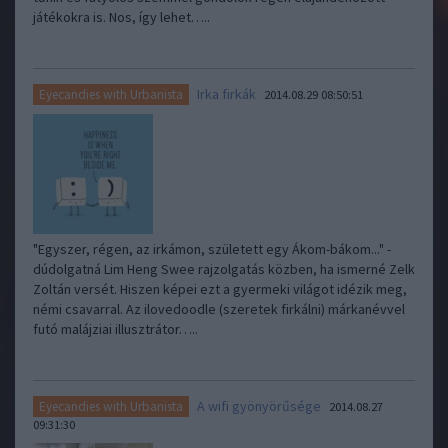
játékokra is. Nos, így lehet…..
Irka firkák
Eyecandies with Urbanista
2014.08.29 08:50:51
"Egyszer, régen, az irkámon, született egy Ákom-bákom..." -
dúdolgatná Lim Heng Swee rajzolgatás közben, ha ismerné Zelk
Zoltán versét. Hiszen képei ezt a gyermeki világot idézik meg,
némi csavarral. Az ilovedoodle (szeretek firkálni) márkanévvel
futó malájziai illusztrátor…..
A wifi gyönyörűsége
Eyecandies with Urbanista
2014.08.27
09:31:30