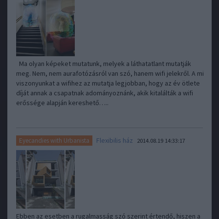
Ma olyan képeket mutatunk, melyek a láthatatlant mutatják
meg. Nem, nem aurafotózásról van szó, hanem wifi jelekről. A mi
viszonyunkat a wifihez az mutatja legjobban, hogy az év ötlete
díját annak a csapatnak adományoznánk, akik kitalálták a wifi
erőssége alapján kereshető…..
Flexibilis ház
Eyecandies with Urbanista
2014.08.19 14:33:17
Ebben az esetben a rugalmasság szó szerint értendő, hiszen a