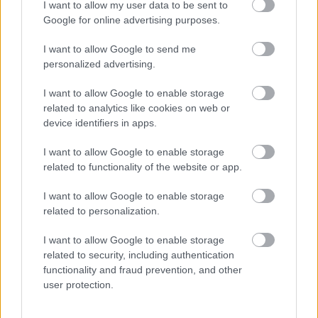
I want to allow my user data to be sent to
Google for online advertising purposes.
A táncosok köztünk vannak
Eyecandies with Urbanista
2014.06.17 15:20:03
I want to allow Google to send me
personalized advertising.
I want to allow Google to enable storage
related to analytics like cookies on web or
device identifiers in apps.
I want to allow Google to enable storage
Jordan Matter fotós projektjét a három éves fia elmélyült játéka
related to functionality of the website or app.
és persze egy remek balett előadás inspirálta. Az említett fotós
egy napon a fiát nézte játék közben. Amíg Hudson teljes
odaadással buszozott képzeletbeli világok között, az apuka
I want to allow Google to enable storage
elmerengett, hogy ezek a…..
related to personalization.
I want to allow Google to enable storage
related to security, including authentication
Szuperhős
Eyecandies with Urbanista
2014.06.14 09:37:10
functionality and fraud prevention, and other
user protection.