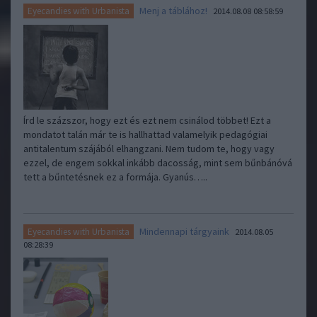
Menj a táblához!
Eyecandies with Urbanista
2014.08.08 08:58:59
Írd le százszor, hogy ezt és ezt nem csinálod többet! Ezt a
mondatot talán már te is hallhattad valamelyik pedagógiai
antitalentum szájából elhangzani. Nem tudom te, hogy vagy
ezzel, de engem sokkal inkább dacosság, mint sem bűnbánóvá
tett a bűntetésnek ez a formája. Gyanús…..
Mindennapi tárgyaink
Eyecandies with Urbanista
2014.08.05
08:28:39