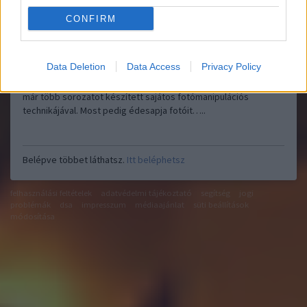
CONFIRM
Apa, te vagy a kedvenc szuperhősöm! - ez az a mondat, amit
Data Deletion
Data Access
Privacy Policy
minden apuka szívesen hall a gyerekétől. Giulia Pex azonban
nemcsak mondta, hanem meg is mutatta. A milánói grafikus lány
már több sorozatot készített sajátos fotómanipulációs
technikájával. Most pedig édesapja fotóit…..
Belépve többet láthatsz.
Itt beléphetsz
felhasználási feltételek
adatvédelmi tájékoztató
segítség
jogi
problémák
dsa
impresszum
médiaajánlat
süti beállítások
módosítása