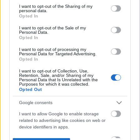
Tartól. Könyvesboltba még mindig úgy megyek, hogy
not limited to your visit or usage behaviour. You may click to
I want to opt-out of the Sharing of my
nézem, megjelent-e új könyve. De aztán rájövök, hogy
personal data.
grant or deny consent to Google and its third-party tags to
olyan már nem lesz....
Opted In
use your data for below specified purposes in below Google
consent section.
I want to opt-out of the Sale of my
Belépve többet láthatsz.
Itt beléphetsz
Personal Data.
Opted In
felhasználási feltételek
adatvédelmi tájékoztató
segítség
jogi
I want to opt-out of processing my
problémák
dsa
impresszum
médiaajánlat
süti beállítások
Personal Data for Targeted Advertising.
módosítása
Opted In
I want to opt-out of Collection, Use,
Retention, Sale, and/or Sharing of my
Personal Data that Is Unrelated with the
Purposes for which it was collected.
Opted Out
Google consents
I want to allow Google to enable storage
related to advertising like cookies on web or
device identifiers in apps.
I want to allow my user data to be sent to