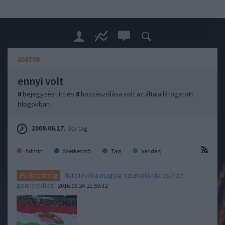
ADATOK
ennyi volt
0
bejegyzést írt és
8
hozzászólása volt az általa látogatott
blogokban.
2009.06.17.
óta tag.
Admin
Szerkesztő
Tag
Vendég
Nyílt levél a magyar szurkolónak csúfolt
IFL Gazdaság
gennyekhez
2016.06.24 21:59:32