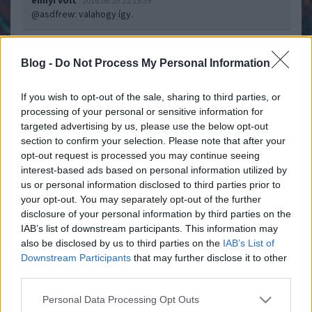
ennyi volt
2016.06.25 22:15:39
@asdfrew
: valahogy így.
Élt itt egy író, valami Tar, aki beleszúrta a tollát
Dinamó Műhely
Blog -
Do Not Process My Personal Information
a szívébe, és úgy írt, hogy onnan jött a tinta
2015.01.30 10:38:20
If you wish to opt-out of the sale, sharing to third parties, or
processing of your personal or sensitive information for
targeted advertising by us, please use the below opt-out
section to confirm your selection. Please note that after your
opt-out request is processed you may continue seeing
interest-based ads based on personal information utilized by
Tíz éve hunyt el Tar Sándor a magyar próza felejthetetlen írója.
us or personal information disclosed to third parties prior to
Ma már nyilvánvaló, hogy Tar adhatta a legpontosabb és
your opt-out. You may separately opt-out of the further
legtehetségesebben közreadott látleletét a Kádár-kori, „élet
disclosure of your personal information by third parties on the
az élet alatti világnak” - mondhatnánk, hogy szociografikusan,
IAB’s list of downstream participants. This information may
de korántsem azzal a hűvös…..
also be disclosed by us to third parties on the
IAB’s List of
Downstream Participants
that may further disclose it to other
ennyi volt
third parties.
2015.01.31 09:49:00
Ennyi volt. Mindent megbeszéltünk. Még csak. Ez a három
Please note that this website/app uses one or more Google
novella a kedvencem. Meg persze a többi. Minden, bármi
Personal Data Processing Opt Outs
services and may gather and store information including but