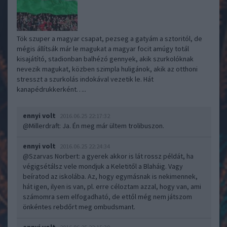
Tök szuper a magyar csapat, pezseg a gatyám a sztoritól, de
mégis állítsák már le magukat a magyar focit amúgy totál
kisajátító, stadionban balhézó gennyek, akik szurkolóknak
nevezik magukat, közben szimpla huligánok, akik az otthoni
stresszt a szurkolás indokával vezetik le. Hát
kanapédrukkerként…..
ennyi volt
2016.06.25 22:17:32
@Millerdraft
: Ja. Én meg már ültem trolibuszon.
ennyi volt
2016.06.25 22:24:34
@Szarvas Norbert
: a gyerek akkor is lát rossz példát, ha
végigsétálsz vele mondjuk a Keletitől a Blaháig. Vagy
beíratod az iskolába. Az, hogy egymásnak is nekimennek,
hát igen, ilyen is van, pl. erre céloztam azzal, hogy van, ami
számomra sem elfogadható, de ettől még nem játszom
önkéntes rebdőrt meg ombudsmant.