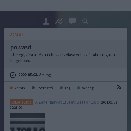
ADATOK
powasd
0
bejegyzést írt és
137
hozzászólása volt az általa látogatott
blogokban.
2009.05.03.
óta tag.
Admin
Szerkesztő
Tag
Vendég
A Zene Nagyjai: LaLee's Best of 2010
LaLee's Blog
2011.01.08
12:23:00