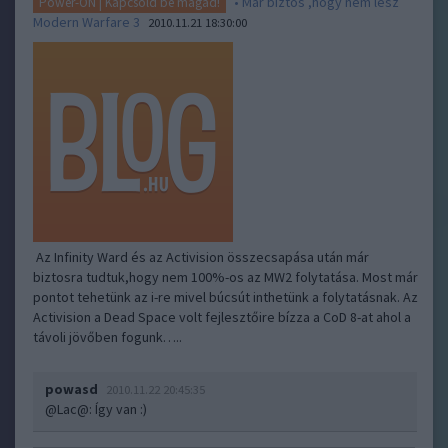
• Már biztos ,hogy nem lesz
Power-ON | Kapcsold be magad!
Modern Warfare 3
2010.11.21 18:30:00
Az Infinity Ward és az Activision összecsapása után már
biztosra tudtuk,hogy nem 100%-os az MW2 folytatása. Most már
pontot tehetünk az i-re mivel búcsút inthetünk a folytatásnak. Az
Activision a Dead Space volt fejlesztőire bízza a CoD 8-at ahol a
távoli jövőben fogunk…..
powasd
2010.11.22 20:45:35
@Lac@
: Így van :)