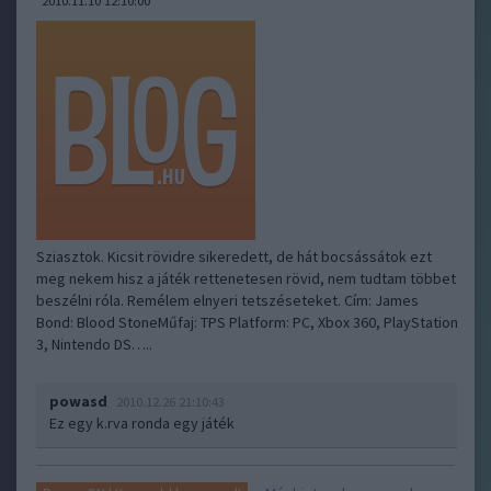
2010.11.10 12:10:00
Sziasztok. Kicsit rövidre sikeredett, de hát bocsássátok ezt
meg nekem hisz a játék rettenetesen rövid, nem tudtam többet
beszélni róla. Remélem elnyeri tetszéseteket. Cím: James
Bond: Blood StoneMűfaj: TPS Platform: PC, Xbox 360, PlayStation
3, Nintendo DS…..
powasd
2010.12.26 21:10:43
Ez egy k.rva ronda egy játék