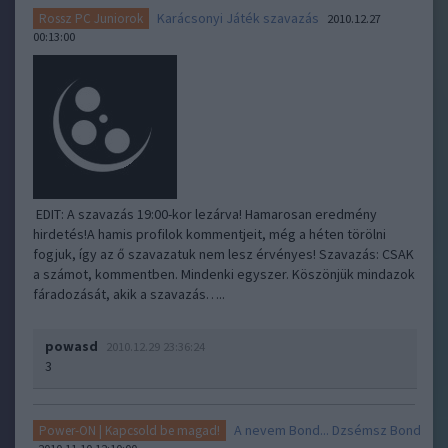
Karácsonyi Játék szavazás
Rossz PC Juniorok
2010.12.27
00:13:00
EDIT: A szavazás 19:00-kor lezárva! Hamarosan eredmény
hirdetés!A hamis profilok kommentjeit, még a héten törölni
fogjuk, így az ő szavazatuk nem lesz érvényes! Szavazás: CSAK
a számot, kommentben. Mindenki egyszer. Köszönjük mindazok
fáradozását, akik a szavazás…..
powasd
2010.12.29 23:36:24
3
A nevem Bond... Dzsémsz Bond
Power-ON | Kapcsold be magad!