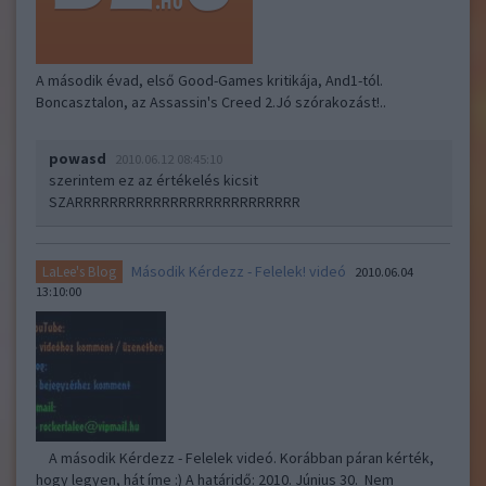
A második évad, első Good-Games kritikája, And1-tól.
Boncasztalon, az Assassin's Creed 2.Jó szórakozást!..
powasd
2010.06.12 08:45:10
szerintem ez az értékelés kicsit
SZARRRRRRRRRRRRRRRRRRRRRRRRRR
Második Kérdezz - Felelek! videó
LaLee's Blog
2010.06.04
13:10:00
A második Kérdezz - Felelek videó. Korábban páran kérték,
hogy legyen, hát íme :) A határidő: 2010. Június 30. Nem