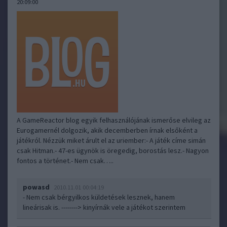
20:09:00
A GameReactor blog egyik felhasználójának ismerőse elvileg az
Eurogamernél dolgozik, akik decemberben írnak elsőként a
játékról. Nézzük miket árult el az uriember:- A játék címe simán
csak Hitman.- 47-es ügynök is öregedig, borostás lesz.- Nagyon
fontos a történet.- Nem csak…..
powasd
2010.11.01 00:04:19
- Nem csak bérgyilkos küldetések lesznek, hanem
lineárisak is. --------> kinyírnák vele a játékot szerintem