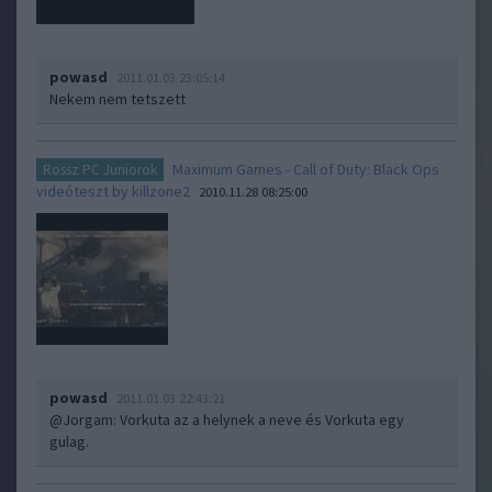
powasd
2011.01.03 23:05:14
Nekem nem tetszett
Maximum Games - Call of Duty: Black Ops
Rossz PC Juniorok
videóteszt by killzone2
2010.11.28 08:25:00
powasd
2011.01.03 22:43:21
@Jorgam
: Vorkuta az a helynek a neve és Vorkuta egy
gulag.