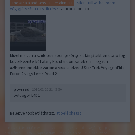
Silent Hill 4:The Room
The Othala and Senshi Entertainment
végigjátszás 11-15.-ik rész
2010.01.21 01:12:00
Mivel ma van a születésnapom,ezért,ez után játékbemutató fog
következni! A két alany közül ti döntsétek el mi legyen
az!Kommentekbe várom a visszajelzést! Star Trek Voyager:Elite
Force 2 vagy Left 4 Dead 2 ..
powasd
2010.01.26 21:43:50
boldogot L4D2
Belépve többet láthatsz.
Itt beléphetsz
felhasználási feltételek
adatvédelmi tájékoztató
segítség
jogi
problémák
dsa
impresszum
médiaajánlat
süti beállítások