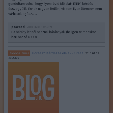
gondoltam volna, hogy ilyen rövid idő alatt ENNYi kérdés
összegyűlik. Ennek nagyon örülök, viszont ilyen ütemben nem
várhatok egész…..
powasd
2010.06.06 14:56:59
Ha bárány lennél basznál báránnyal? (ha igen te mocskos
bari baszó XDDD)
Borsesz: Kérdezz-Felelek - 1.rész
Good-Games
2010.04.02
21:22:00