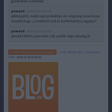
grafikában csalódtam
powasd
2010.10.22 16:03:56
@Mo$qUiTo
: multit nem próbáltam de rengeteg ismerősöm
mondta hogy ,,csonkított cod és battlefield:bc2 egyben"
powasd
2010.10.30 19:16:09
@mark199310
: pont nem :) de a játék vége tényleg jó
• CoD: Black Ops - Radiation
Power-ON | Kapcsold be magad!
TDM
2010.10.29 18:25:42