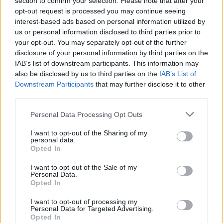
section to confirm your selection. Please note that after your
emo vagyok asd
opt-out request is processed you may continue seeing
interest-based ads based on personal information utilized by
us or personal information disclosed to third parties prior to
Bemutató trailer - 2010. Március 19.
Good-Games
2010.03.19
your opt-out. You may separately opt-out of the further
22:06:00
disclosure of your personal information by third parties on the
IAB’s list of downstream participants. This information may
also be disclosed by us to third parties on the
IAB’s List of
Downstream Participants
that may further disclose it to other
third parties.
Please note that this website/app uses one or more Google
Personal Data Processing Opt Outs
services and may gather and store information including but
not limited to your visit or usage behaviour. You may click to
I want to opt-out of the Sharing of my
personal data.
grant or deny consent to Google and its third-party tags to
Opted In
use your data for below specified purposes in below Google
consent section.
Üdv! Készítettem egy kis előzetest a következő
I want to opt-out of the Sale of my
Personal Data.
bemutatómhoz. Aki kitalálja mi ez a játék, az kap egy
Opted In
pirospontot :) (+ aki a zene címét is tudja, az egy csillagot is kap
a pirospont mellé :D) (Apropó szerintem maradunk a Docler
I want to opt-out of processing my
videómegosztónál. Jobbat nem találtunk :D)Üdv:…..
Personal Data for Targeted Advertising.
Opted In