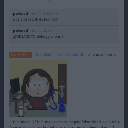
powasd
2010.10.25 15:19:22
k.cs.g oroszok és komcsik
powasd
2010.10.28 20:49:11
@VIDEACITY5
: dehogyisnem :)
Gondolatok a Left 4 Dead-ről...
LaLee's Blog
2010.10.23 18:00:00
A The House Of The Dead kapcsán megint felvetődött ez a Left 4
Dead marhaság, és korábban is rengetegszer elmondtam 1-2