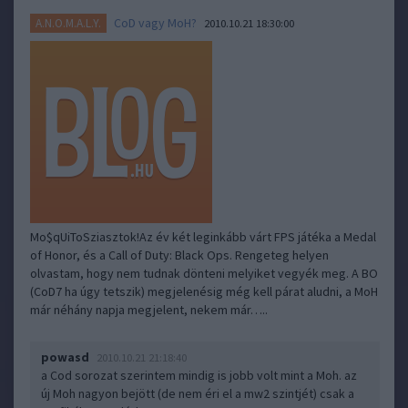
CoD vagy MoH?
A.N.O.M.A.L.Y.
2010.10.21 18:30:00
Mo$qUiToSziasztok!Az év két leginkább várt FPS játéka a Medal
of Honor, és a Call of Duty: Black Ops. Rengeteg helyen
olvastam, hogy nem tudnak dönteni melyiket vegyék meg. A BO
(CoD7 ha úgy tetszik) megjelenésig még kell párat aludni, a MoH
már néhány napja megjelent, nekem már…..
powasd
2010.10.21 21:18:40
a Cod sorozat szerintem mindig is jobb volt mint a Moh. az
új Moh nagyon bejött (de nem éri el a mw2 szintjét) csak a