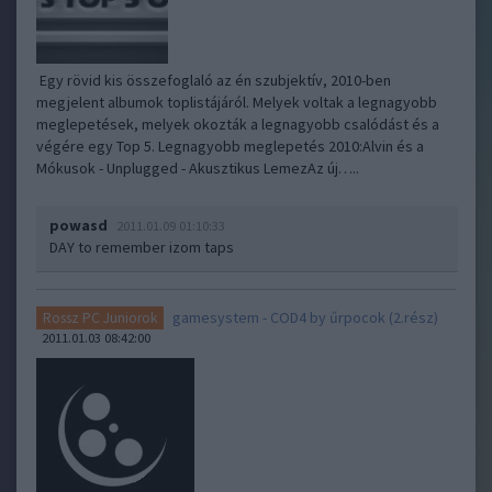
Egy rövid kis összefoglaló az én szubjektív, 2010-ben
megjelent albumok toplistájáról. Melyek voltak a legnagyobb
meglepetések, melyek okozták a legnagyobb csalódást és a
végére egy Top 5. Legnagyobb meglepetés 2010:Alvin és a
Mókusok - Unplugged - Akusztikus LemezAz új…..
powasd
2011.01.09 01:10:33
DAY to remember izom taps
gamesystem - COD4 by űrpocok (2.rész)
Rossz PC Juniorok
2011.01.03 08:42:00