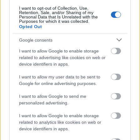
powasd
2010.03.20 07:53:37
I want to opt-out of Collection, Use,
Audiosurf és Rob Zombie - Demon Speeding.
Retention, Sale, and/or Sharing of my
Personal Data that Is Unrelated with the
Purposes for which it was collected.
powasd
2010.03.20 12:13:02
Opted Out
@Erevis
: HAHAHA azért tudtam mert nekem megvan elégé
jo kis game
Google consents
powasd
2010.03.21 12:30:59
I want to allow Google to enable storage
@Benyo513
: SZAR DISCO ZENE hánynom kell METÁÁÁL AZ
related to advertising like cookies on web or
ÉSZ éljen a metalcore hardcore metál és rock :D
device identifiers in apps.
I want to allow my user data to be sent to
Állati Játékok - Civil War secret Missions
Killah ökörségei.
Google for online advertising purposes.
RockerLaLee Kiegészítés
2010.03.09 22:56:00
I want to allow Google to send me
personalized advertising.
I want to allow Google to enable storage
related to analytics like cookies on web or
device identifiers in apps.