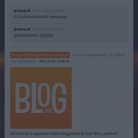
powasd
2010.10.20 22:28:35
SZAAAAAAAAAAAR bemutató
powasd
2010.10.21 15:48:10
@TomVadeR
: :)))))))))))
• Force Unleashed 2 és Black
Power-ON | Kapcsold be magad!
Ops gépigény
2010.10.20 15:48:00
Várod már a napokon belül megjelenő új Star Wars játékot?