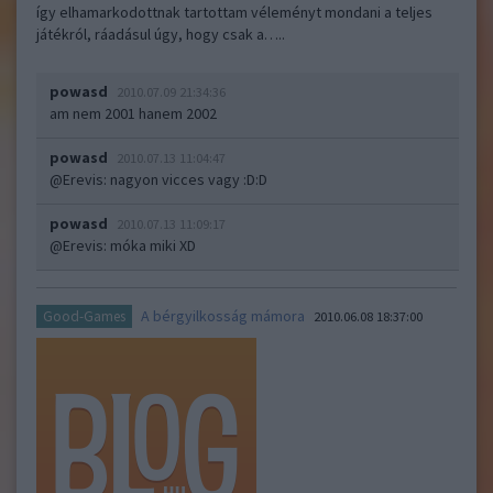
így elhamarkodottnak tartottam véleményt mondani a teljes
játékról, ráadásul úgy, hogy csak a…..
powasd
2010.07.09 21:34:36
am nem 2001 hanem 2002
powasd
2010.07.13 11:04:47
@Erevis
: nagyon vicces vagy :D:D
powasd
2010.07.13 11:09:17
@Erevis
: móka miki XD
A bérgyilkosság mámora
Good-Games
2010.06.08 18:37:00