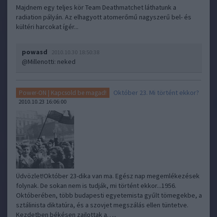
Majdnem egy teljes kör Team Deathmatchet láthatunk a
radiation pályán. Az elhagyott atomerőmű nagyszerű bel- és
kültéri harcokat ígér...
powasd
2010.10.30 18:50:38
@Millenotti
: neked
Október 23. Mi történt ekkor?
Power-ON | Kapcsold be magad!
2010.10.23 16:06:00
Üdvözlet!Október 23-dika van ma. Egész nap megemlékezések
folynak. De sokan nem is tudják, mi történt ekkor...1956.
Októberében, több budapesti egyetemista gyűlt tömegekbe, a
sztálinista diktatúra, és a szovjet megszálás ellen tüntetve.
Kezdetben békésen zajlottak a…..