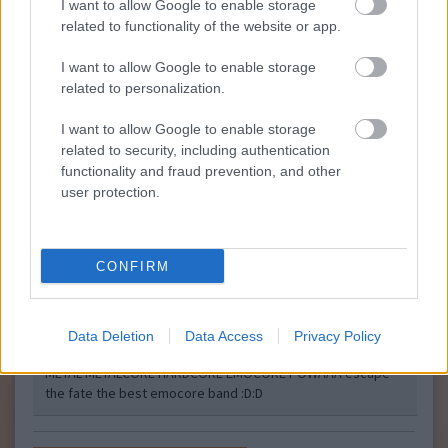
I want to allow Google to enable storage
powasd
2010.03.13 11:14:29
related to functionality of the website or app.
@Killah
: Pogo, vagy headbang POWAA az isten wáááá én is
szoktam:D és SZAR A TEKTONIK HIP-HOP meg minden DISCO
I want to allow Google to enable storage
vagy RAP szar :D:D metál az ész:D
related to personalization.
I want to allow Google to enable storage
Metál az ész
Killah ökörségei.
2010.02.17 10:00:00
related to security, including authentication
functionality and fraud prevention, and other
user protection.
CONFIRM
..
Data Deletion
Data Access
Privacy Policy
powasd
2010.02.20 15:25:35
METAL METALCORE HARDCORE EMOCORE POWAAA escape
the fate the best emocore band :D:D