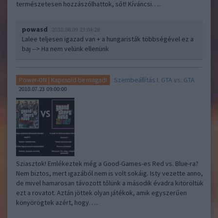
természetesen hozzászólhattok, sőt! Kíváncsi…..
powasd
2010.08.09 23:04:28
Lalee teljesen igazad van + a hungaristák többségével ez a
baj --> Ha nem velünk ellenünk
Szembeállítás I. GTA vs. GTA
Power-ON | Kapcsold be magad!
2010.07.23 09:00:00
Sziasztok! Emlékeztek még a Good-Games-es Red vs. Blue-ra?
Nem biztos, mert igazából nem is volt sokáig. Isty vezette anno,
de mivel hamarosan távozott tőlünk a második évadra kitöröltük
ezt a rovatot. Aztán jöttek olyan játékok, amik egyszerűen
könyörögtek azért, hogy…..