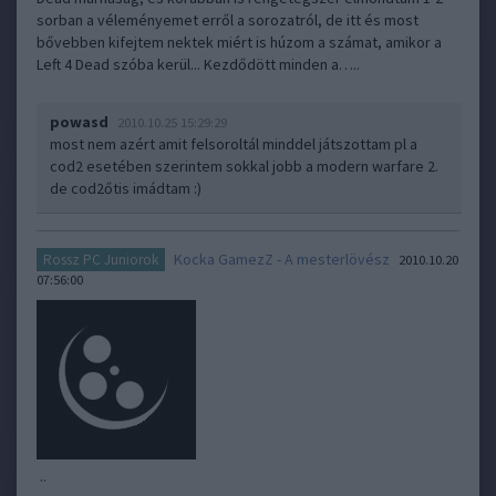
sorban a véleményemet erről a sorozatról, de itt és most
bővebben kifejtem nektek miért is húzom a számat, amikor a
Left 4 Dead szóba kerül... Kezdődött minden a…..
powasd
2010.10.25 15:29:29
most nem azért amit felsoroltál minddel játszottam pl a
cod2 esetében szerintem sokkal jobb a modern warfare 2.
de cod2őtis imádtam :)
Kocka GamezZ - A mesterlövész
Rossz PC Juniorok
2010.10.20
07:56:00
..