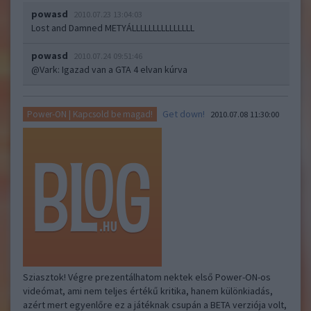
powasd
2010.07.23 13:04:03
Lost and Damned METYÁLLLLLLLLLLLLLLL
powasd
2010.07.24 09:51:46
@Vark
: Igazad van a GTA 4 elvan kúrva
Get down!
Power-ON | Kapcsold be magad!
2010.07.08 11:30:00
Sziasztok! Végre prezentálhatom nektek első Power-ON-os
videómat, ami nem teljes értékű kritika, hanem különkiadás,
azért mert egyenlőre ez a játéknak csupán a BETA verziója volt,