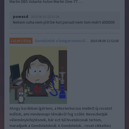
Martin DBS Volante Aston Martin One-77…..
powasd
2010.08.30 22:13:24
Nekem soha nem jött be hot pursuit nem tom miért xDDDDD
Gondolatok a hungarizmusról...
LaLee's Blog
2010.08.09 11:52:00
Ahogy korábban ígértem, a Mesterkurzus mellett új rovatot
indítok, ami mindennapi témákról fog szólni. Nevezhetjük
véleménykifejtésnek, bár ezt túl hivatalosnak tartom,
maradjunk a Gondolatoknál. A Gondolatok... rovat cikkeihez