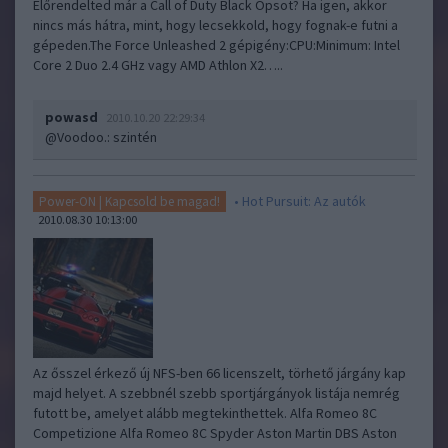
Előrendelted már a Call of Duty Black Opsot? Ha igen, akkor
nincs más hátra, mint, hogy lecsekkold, hogy fognak-e futni a
gépeden.The Force Unleashed 2 gépigény:CPU:Minimum: Intel
Core 2 Duo 2.4 GHz vagy AMD Athlon X2…..
powasd
2010.10.20 22:29:34
@Voodoo.
: szintén
• Hot Pursuit: Az autók
Power-ON | Kapcsold be magad!
2010.08.30 10:13:00
Az ősszel érkező új NFS-ben 66 licenszelt, törhető járgány kap
majd helyet. A szebbnél szebb sportjárgányok listája nemrég
futott be, amelyet alább megtekinthettek. Alfa Romeo 8C
Competizione Alfa Romeo 8C Spyder Aston Martin DBS Aston