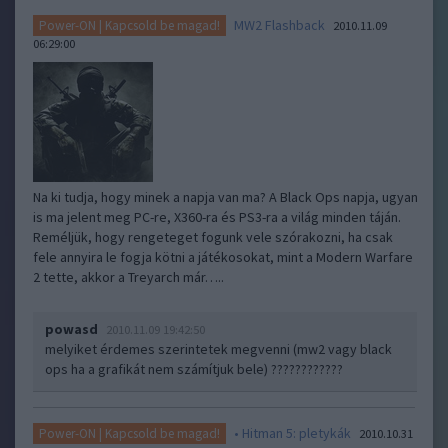
MW2 Flashback
Power-ON | Kapcsold be magad!
2010.11.09
06:29:00
Na ki tudja, hogy minek a napja van ma? A Black Ops napja, ugyan
is ma jelent meg PC-re, X360-ra és PS3-ra a világ minden táján.
Reméljük, hogy rengeteget fogunk vele szórakozni, ha csak
fele annyira le fogja kötni a játékosokat, mint a Modern Warfare
2 tette, akkor a Treyarch már…..
powasd
2010.11.09 19:42:50
melyiket érdemes szerintetek megvenni (mw2 vagy black
ops ha a grafikát nem számítjuk bele) ????????????
• Hitman 5: pletykák
Power-ON | Kapcsold be magad!
2010.10.31