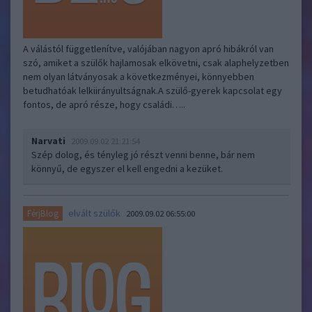
A válástól függetlenítve, valójában nagyon apró hibákról van
szó, amiket a szülők hajlamosak elkövetni, csak alaphelyzetben
nem olyan látványosak a következményei, könnyebben
betudhatóak lelkiirányultságnak.A szülő-gyerek kapcsolat egy
fontos, de apró része, hogy családi…..
Narvati
2009.09.02 21:21:54
Szép dolog, és tényleg jó részt venni benne, bár nem
könnyű, de egyszer el kell engedni a kezüket.
elvált szülők
FérjBlog
2009.09.02 06:55:00