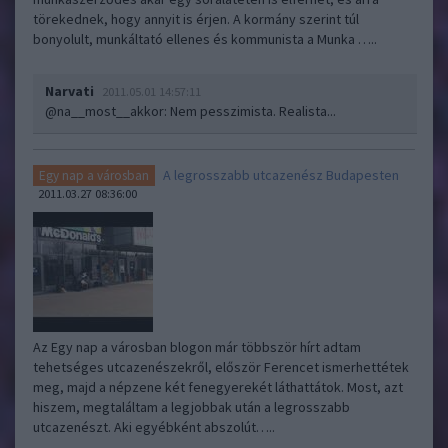
törekednek, hogy annyit is érjen. A kormány szerint túl
bonyolult, munkáltató ellenes és kommunista a Munka …..
Narvati
2011.05.01 14:57:11
@na__most__akkor
: Nem pesszimista. Realista...
A legrosszabb utcazenész Budapesten
Egy nap a városban
2011.03.27 08:36:00
Az Egy nap a városban blogon már többször hírt adtam
tehetséges utcazenészekről, először Ferencet ismerhettétek
meg, majd a népzene két fenegyerekét láthattátok. Most, azt
hiszem, megtaláltam a legjobbak után a legrosszabb
utcazenészt. Aki egyébként abszolút…..