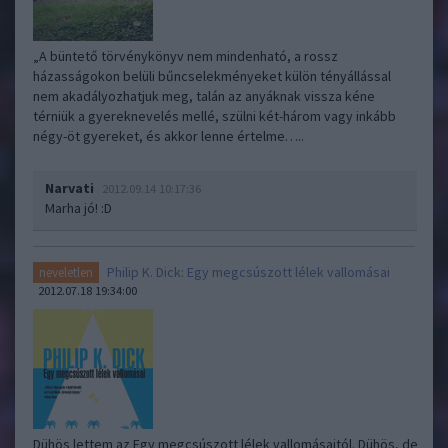
„A büntető törvénykönyv nem mindenható, a rossz
házasságokon belüli bűncselekményeket külön tényállással
nem akadályozhatjuk meg, talán az anyáknak vissza kéne
térniük a gyereknevelés mellé, szülni két-három vagy inkább
négy-öt gyereket, és akkor lenne értelme…..
Narvati
2012.09.14 10:17:36
Marha jó! :D
Philip K. Dick: Egy megcsúszott lélek vallomásai
neveletlen
2012.07.18 19:34:00
Dühös lettem az Egy megcsúszott lélek vallomásaitól. Dühös, de