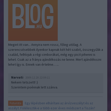
Megint itt van... Annyira nem rossz, főleg utólag. A
szerencsésebbek ilyenkor kapnak két hét szabit, összegyűlik a
család, felhívjuk a régi cimborákat, még egy picit pihenni is
lehet. Csak az a fránya ajándékozás ne lenne. Mert ajándékozni
lehet így is. Ennek van értelme.…..
Narvati
2009.12.20 22:09:11
Nekem tetszett! :)
Szerintem poénnak lett szánva.
Egy lépésben elhárítani az árvízveszélyt és az
Futurista
aszályt. Fölélesztik-e a több ezer éves módszert a Tiszán?