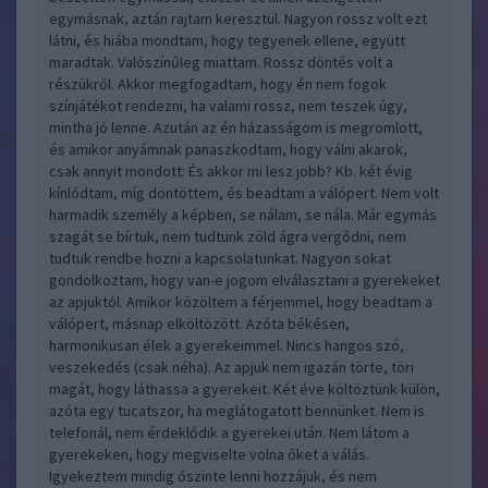
egymásnak, aztán rajtam keresztül. Nagyon rossz volt ezt
látni, és hiába mondtam, hogy tegyenek ellene, együtt
maradtak. Valószínűleg miattam. Rossz döntés volt a
részükről. Akkor megfogadtam, hogy én nem fogok
színjátékot rendezni, ha valami rossz, nem teszek úgy,
mintha jó lenne. Azután az én házasságom is megromlott,
és amikor anyámnak panaszkodtam, hogy válni akarok,
csak annyit mondott: És akkor mi lesz jobb? Kb. két évig
kínlódtam, míg döntöttem, és beadtam a válópert. Nem volt
harmadik személy a képben, se nálam, se nála. Már egymás
szagát se bírtuk, nem tudtunk zöld ágra vergődni, nem
tudtuk rendbe hozni a kapcsolatunkat. Nagyon sokat
gondolkoztam, hogy van-e jogom elválasztani a gyerekeket
az apjuktól. Amikor közöltem a férjemmel, hogy beadtam a
válópert, másnap elköltözött. Azóta békésen,
harmonikusan élek a gyerekeimmel. Nincs hangos szó,
veszekedés (csak néha). Az apjuk nem igazán törte, töri
magát, hogy láthassa a gyerekeit. Két éve költöztünk külön,
azóta egy tucatszor, ha meglátogatott bennünket. Nem is
telefonál, nem érdeklődik a gyerekei után. Nem látom a
gyerekeken, hogy megviselte volna őket a válás.
Igyekeztem mindig őszinte lenni hozzájuk, és nem