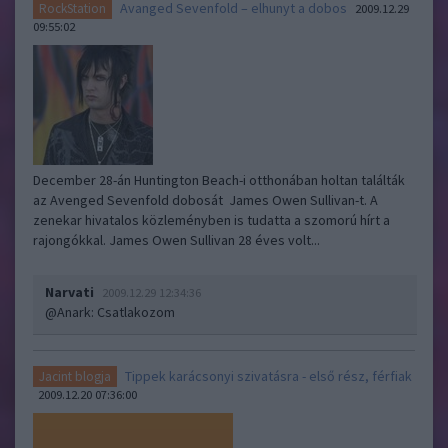
Avanged Sevenfold – elhunyt a dobos
RockStation
2009.12.29
09:55:02
December 28-án Huntington Beach-i otthonában holtan találták
az Avenged Sevenfold dobosát James Owen Sullivan-t. A
zenekar hivatalos közleményben is tudatta a szomorú hírt a
rajongókkal. James Owen Sullivan 28 éves volt...
Narvati
2009.12.29 12:34:36
@Anark
: Csatlakozom
Tippek karácsonyi szivatásra - első rész, férfiak
Jacint blogja
2009.12.20 07:36:00