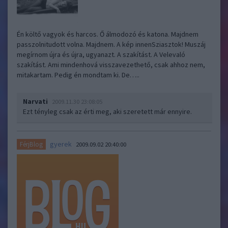
Én költő vagyok és harcos. Ő álmodozó és katona. Majdnem
passzolnitudott volna. Majdnem. A kép innenSziasztok! Muszáj
megírnom újra és újra, ugyanazt. A szakítást. A Velevaló
szakítást. Ami mindenhová visszavezethető, csak ahhoz nem,
mitakartam. Pedig én mondtam ki. De…..
Narvati
2009.11.30 23:08:05
Ezt tényleg csak az érti meg, aki szeretett már ennyire.
gyerek
FérjBlog
2009.09.02 20:40:00