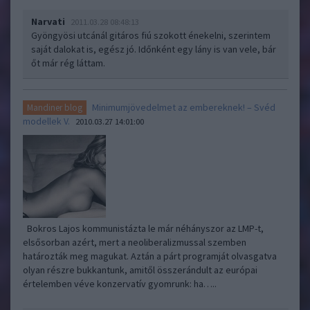
Narvati
2011.03.28 08:48:13
Gyöngyösi utcánál gitáros fiú szokott énekelni, szerintem
saját dalokat is, egész jó. Időnként egy lány is van vele, bár
őt már rég láttam.
Minimumjövedelmet az embereknek! – Svéd
Mandiner blog
modellek V.
2010.03.27 14:01:00
Bokros Lajos kommunistázta le már néhányszor az LMP-t,
elsősorban azért, mert a neoliberalizmussal szemben
határozták meg magukat. Aztán a párt programját olvasgatva
olyan részre bukkantunk, amitől összerándult az európai
értelemben véve konzervatív gyomrunk: ha…..