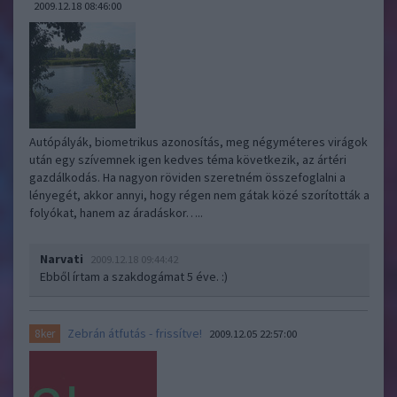
2009.12.18 08:46:00
Autópályák, biometrikus azonosítás, meg négyméteres virágok
után egy szívemnek igen kedves téma következik, az ártéri
gazdálkodás. Ha nagyon röviden szeretném összefoglalni a
lényegét, akkor annyi, hogy régen nem gátak közé szorították a
folyókat, hanem az áradáskor…..
Narvati
2009.12.18 09:44:42
Ebből írtam a szakdogámat 5 éve. :)
Zebrán átfutás - frissítve!
8ker
2009.12.05 22:57:00