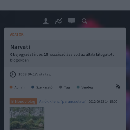
ADATOK
Narvati
0
bejegyzést írt és
18
hozzászólása volt az általa látogatott
blogokban.
2009.04.17.
óta tag.
Admin
Szerkesztő
Tag
Vendég
A nők kilenc "parancsolata"
El Mondo blog
2012.09.13 14:15:00