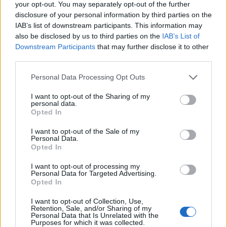
your opt-out. You may separately opt-out of the further
disclosure of your personal information by third parties on the
Hogylehetne: Tűzvonalban 4x03 - A keresztezések
HamPLÓ
IAB’s list of downstream participants. This information may
napja
2009.06.26 20:41:00
also be disclosed by us to third parties on the
IAB’s List of
Downstream Participants
that may further disclose it to other
third parties.
Please note that this website/app uses one or more Google
Personal Data Processing Opt Outs
services and may gather and store information including but
not limited to your visit or usage behaviour. You may click to
I want to opt-out of the Sharing of my
personal data.
grant or deny consent to Google and its third-party tags to
Az ilyen írásokat a művelt svédek unauthorised fan fiction-nek
Opted In
use your data for below specified purposes in below Google
hívják. A műfaj célja semmiképpen sem az eredeti alkotók
consent section.
I want to opt-out of the Sale of my
kenyerének elvétele, hanem a tiszteletadás előttük.
Personal Data.
Meggyőződésem, hogy ha a kreatív elmék ezen csapata pár
Opted In
ezer kilométerrel nyugatabbra talál egymásra, ma…..
I want to opt-out of processing my
Personal Data for Targeted Advertising.
Narvati
2009.06.27 07:33:23
Opted In
Marha jó! Nagyon tetszett! :)
I want to opt-out of Collection, Use,
Retention, Sale, and/or Sharing of my
Personal Data that Is Unrelated with the
Darth Vader maszkja máshogy
Bigyóblog
2009.06.25 14:18:00
Purposes for which it was collected.