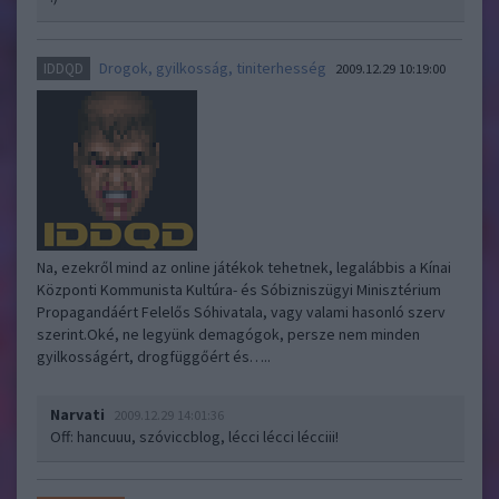
Drogok, gyilkosság, tiniterhesség
IDDQD
2009.12.29 10:19:00
Na, ezekről mind az online játékok tehetnek, legalábbis a Kínai
Központi Kommunista Kultúra- és Sóbizniszügyi Minisztérium
Propagandáért Felelős Sóhivatala, vagy valami hasonló szerv
szerint.Oké, ne legyünk demagógok, persze nem minden
gyilkosságért, drogfüggőért és…..
Narvati
2009.12.29 14:01:36
Off: hancuuu, szóviccblog, lécci lécci lécciii!