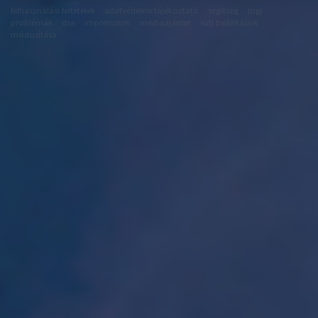
felhasználási feltételek
adatvédelmi tájékoztató
segítség
jogi
problémák
dsa
impresszum
médiaajánlat
süti beállítások
módosítása