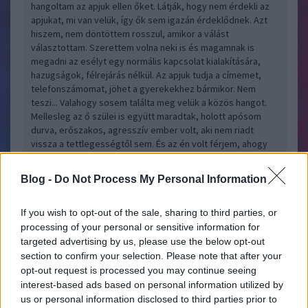
hangoltam az apjuk ellen őket. Látják, hogy nem érdekli az
apjukat, mi van velük, így ők sem igazán érdeklődnek. Azt
hiszem, nem döntöttem rosszul, amikor a válást
választottam. Szerettem volna neki is és magamnak is
megadni az esélyt egy normális kapcsolat kialakítására,
hazugságok, félrejárás nélkül. Az apjuk tudja a címemet,
telefonszámomat, jöhet a gyerekekhez bármikor. Nem
teszi... Valahogy sosem találta meg velük a közös hangot.
Mellesleg az ő szülei is együtt maradtak, holott apósom
durva, erőszakos, agresszív ember volt, aki nem riadt
vissza a tettlegességtől sem. És az én volt férjem, ahogy
idősödött, egyre jobban kezdett hasonlítani az apjára.
Rosszul döntöttem?
Blog -
Do Not Process My Personal Information
Narvati
2009.09.02 11:02:08
@KomplexSokaság
: Igen.
If you wish to opt-out of the sale, sharing to third parties, or
processing of your personal or sensitive information for
@changebug
: A döntésem befolyásolja a gyerekek
targeted advertising by us, please use the below opt-out
viszonyulását. Nem mindegy, hogy együtt élünk és nap mint
section to confirm your selection. Please note that after your
nap tanúja a veszekedéseknek, vagy nem élünk együtt és
opt-out request is processed you may continue seeing
normális kapcsolatot tud kiépíteni az apjával. A gyerekek
interest-based ads based on personal information utilized by
miatt tartott két évig, mire a válás mellett döntöttem.
us or personal information disclosed to third parties prior to