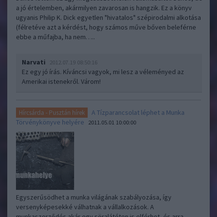
a jó értelemben, akármilyen zavarosan is hangzik. Ez a könyv
ugyanis Philip K. Dick egyetlen "hivatalos" szépirodalmi alkotása
(félretéve azt a kérdést, hogy számos műve bőven beleférne
ebbe a műfajba, ha nem…..
Narvati
2012.07.19 08:50:16
Ez egy jó írás. Kíváncsi vagyok, mi lesz a véleményed az
Amerikai istenekről. Várom!
A Tízparancsolat léphet a Munka
Hírcsárda - Pusztán hírek
Törvénykönyve helyére
2011.05.01 10:00:00
Egyszerűsödhet a munka világának szabályozása, így
versenyképesekké válhatnak a vállalkozások. A
munkaszerződés akár egy söralátéten is elférhet, és arra