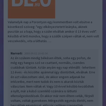
Valamelyik nap a Porontyon egy kommentben volt elsütve a
következő szöveg: "egy elkényeztetett leányka, akinek
pusztán az a baja, hogy a szülei elváltak amikor ő 13 éves volt".
Később el lett mondva, hogy a szülők szépen váltak el, nem volt
veszekedés, vita a láthatás…..
Narvati
2009.09.02 10:45:54
Az én szüleim mindig békésen éltek, soha egy pofon, de
még egy hangos szó se csattant, normális, csendes
családnak tűntünk. Aztán anyám egy nap elémállt - lehettem
12 éves - és közölte: apámmal úgy döntöttek, elválnak. Erre
én azt válaszoltam: oké, de akkor engem adjanak be
intézetbe, mert nem tudok és nem is akarok köztük
választani. Nem váltak el. Vagy 10 évvel később kezdődtek
a nyílt, már a külső szemlélő számára is látható
ellenségeskedések. Én akkor már nem éltem velük, férjnél
voltam, voltak gyerekeim. Mérgezték egymás életét, nem
beszéltek egymással, először cetliken üzengettek