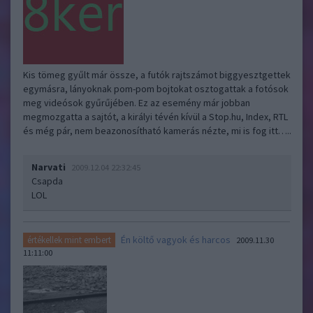
Kis tömeg gyűlt már össze, a futók rajtszámot biggyesztgettek
egymásra, lányoknak pom-pom bojtokat osztogattak a fotósok
meg videósok gyűrűjében. Ez az esemény már jobban
megmozgatta a sajtót, a királyi tévén kívül a Stop.hu, Index, RTL
és még pár, nem beazonosítható kamerás nézte, mi is fog itt…..
Narvati
2009.12.04 22:32:45
Csapda
LOL
Én költő vagyok és harcos
értékellek mint embert
2009.11.30
11:11:00