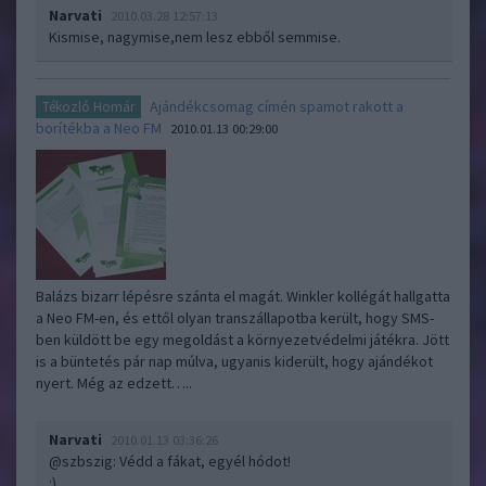
Narvati
2010.03.28 12:57:13
Kismise, nagymise,nem lesz ebből semmise.
Ajándékcsomag címén spamot rakott a
Tékozló Homár
borítékba a Neo FM
2010.01.13 00:29:00
Balázs bizarr lépésre szánta el magát. Winkler kollégát hallgatta
a Neo FM-en, és ettől olyan transzállapotba került, hogy SMS-
ben küldött be egy megoldást a környezetvédelmi játékra. Jött
is a büntetés pár nap múlva, ugyanis kiderült, hogy ajándékot
nyert. Még az edzett…..
Narvati
2010.01.13 03:36:26
@szbszig
: Védd a fákat, egyél hódot!
:)