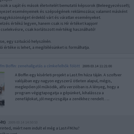
rtozik a saját és mások életvitelét bemutató képsorok (Beleegyezéssel!);
rnyezet eseményeinek és szépségének reklámozása; valamint másként
 a nagyközönséget érdeklő várt és váratlan eseményeket.
jelzés értékű legyen, hanem csak is Hír értéket kapjon!
ó cselekvésre, csak korlátozott mértékig használható!
:
se, egy szituáció helyszínén.
ó értéke is lehet, a megítélésünket is formálhatja.
.fm Boffin: zenehallgatás a címkefelhők fölött
2009.03.14 11:21:00
A Boffin egy kísérleti projekt a Last.fm háza táján. A szoftver
valójában egy nagyon egyszerű ötleten alapul, mégis,
meglepően jól működik, alfa verzióban is.A lényeg, hogy a
program végigtapogatja a gépünket, kihalássza a
zenefájlokat, jól megvizsgálja a zenékhez rendelt…..
lt)
2009.03.14 14:50:53
erinted, miért nem indult el még a Last-FM.hu?