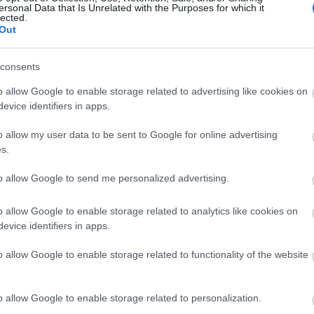
Last.fm továbbra sem lesz fizetős, csupán a rádiót dugják el a
ersonal Data that Is Unrelated with the Purposes for which it
lected.
havi 3 euróba kerülő lakat mögé.Amúgy én eddig sem
Out
használtam a Last.fm rádióját. Az ember nem is azért…..
consents
lt)
2009.03.25 11:16:51
o allow Google to enable storage related to advertising like cookies on
alig vettem rá magam, a hozzászólásra és egy demagóg hozzászólás után
evice identifiers in apps.
2009.03.25. 10:34:35 )
o allow my user data to be sent to Google for online advertising
rtottam, hogy a Japán felhasználók nincsenek a VIP. listán. Ugyanis a
s.
 időszakában ők is erősen kommentálták az újabb előadókat, a Track
to allow Google to send me personalized advertising.
ta takarítás, játszott számok elrejtése.
k örültek.)
o allow Google to enable storage related to analytics like cookies on
lista törlése, populáris előadók adatbázisának ki nem adása következik.
evice identifiers in apps.
, az had vesszen.)
o allow Google to enable storage related to functionality of the website
én veszem a fáradtságot a gyűjteményem pontosítására, netán
ezért ne más arassa le a babérokat!
egyenlőre nem fogok, mivel elég sok Nick név alteregóm van.)
o allow Google to enable storage related to personalization.
Eredetileg, nagyon keveset hallgattam a rádió részt. Inkább én határozom