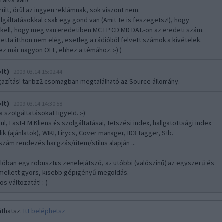
rálva van!
ült, örül az ingyen reklámnak, sok viszont nem.
lgáltatásokkal csak egy gond van (Amit Te is feszegetsz!), hogy
 kell, hogy meg van eredetiben MC LP CD MD DAT.-on az eredeti szám.
etta itthon nem elég, esetleg a rádióból felvett számok a kivételek.
ez már nagyon OFF, ehhez a témához. :-) )
lt)
2009.03.14 15:02:44
igazítás! tar.bz2 csomagban megtalálható az Source állomány.
lt)
2009.03.14 14:30:58
 a szolgáltatásokat figyeld. :-)
l, Last-FM Kliens és szolgáltatásai, tetszési index, hallgatottsági index
lik (ajánlatok), WIKI, Lirycs, Cover manager, ID3 Tagger, Stb.
szám rendezés hangzás/ütem/stílus alapján ...
lóban egy robusztus zenelejátszó, az utóbbi (valószínű) az egyszerű és
 mellett gyors, kisebb gépigényű megoldás.
s változatát! :-)
áthatsz.
Itt beléphetsz