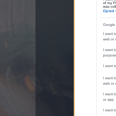
of my P
was col
Opted 
Google 
Sz0k0z (törö
I want t
De jó, hogy 
web or d
írok. ( ~web1 
I want t
Érdekesnek ta
purpose
Last-FM első
listámban.
I want 
Ezek után Lis
(Barátok, ismi
I want t
Most a Track 
web or d
(Ami fent van
I want t
Ugyanis, ha 
bővítésére, 
or app.
(Leiratkozni 
I want t
Még valami: 