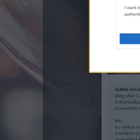
meg, hogy mi
I want t
(Ezt sajna a 
authenti
#M15
Webisztán
Sz0k0z (törö
@agyvihar
: S
A ViharVadász
üzemeltetni. 
Más.
Az valóban m
A tartalom sz
viselkedést i