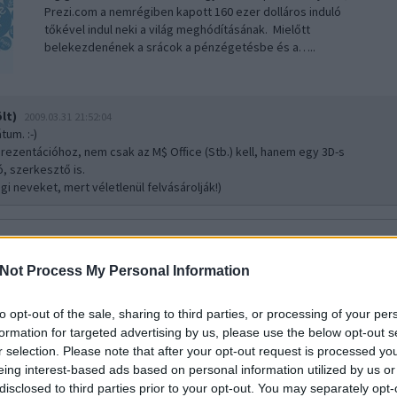
Prezi.com a nemrégiben kapott 160 ezer dolláros induló
tőkével indul neki a világ meghódításának. Mielőtt
belekezdenének a srácok a pénzégetésbe és a…..
lt)
2009.03.31 21:52:04
átum. :-)
rezentációhoz, nem csak az M$ Office (Stb.) kell, hanem egy 3D-s
ó, szerkesztő is.
gi neveket, mert véletlenül felvásárolják!)
te háttérre vált az Index, az Origo meg az iWiW. Izé, miért is?
2009.03.27 12:
Azt hittem, ez csak valami médiahack. Pár napja jelent meg a
Not Process My Personal Information
hír, hogy az Origo és az Index is "energiatakarékos
üzemmódba" vált a természetvédelmi világnapon, és fekete
to opt-out of the sale, sharing to third parties, or processing of your per
háttérrel jelenik meg. Aztán ma kaptam egy másik
formation for targeted advertising by us, please use the below opt-out s
közleményt, mely szerint: Természetvédelmi…..
r selection. Please note that after your opt-out request is processed y
eing interest-based ads based on personal information utilized by us or
disclosed to third parties prior to your opt-out. You may separately opt-