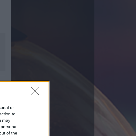
25:00
sonal or
ection to
ou may
 personal
out of the