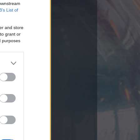
 downstream
B’s List of
er and store
to grant or
ed purposes