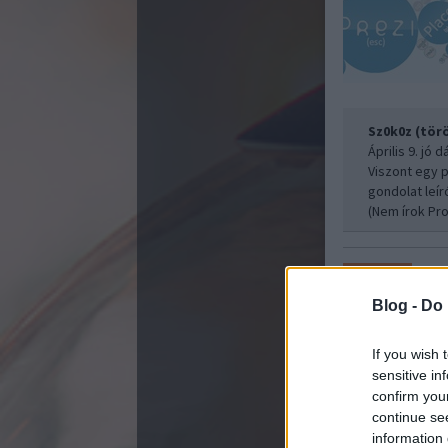
Sz0k0z (törö
Április 9. jó d
Viszont egy p
gondolat leír
(Nem írok Pro
Feke
Webisztán
Blog -
Do 
If you wish 
sensitive in
confirm you
continue se
information 