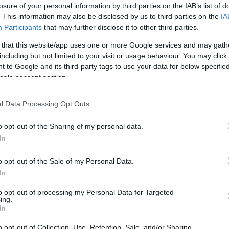
losure of your personal information by third parties on the IAB’s list of
lt)
2009.03.27 13:52:27
. This information may also be disclosed by us to third parties on the
IA
o.hu
: A plazma, viszont rendesen 'kajál'!
Participants
that may further disclose it to other third parties.
ak az OLED típusú megjelenítőkkel.
 that this website/app uses one or more Google services and may gath
lt)
2009.03.27 13:57:53
including but not limited to your visit or usage behaviour. You may click 
z csak a pillanatnyi terhelés ingadozásról szól, ami viszont jogos!
 to Google and its third-party tags to use your data for below specifi
lene időhöz kötni a dolgot.
ogle consent section.
inten, viszont jogos az emlékeztetés.
lt)
l Data Processing Opt Outs
2009.03.27 14:08:22
 Akkor, most minden CRT tulajdonos kezdjen el Gamma-t állítani, utána
, a változatosság kedvéért színintenzitást.
o opt-out of the Sharing of my personal data.
gyú valóban végig pásztáz, de egy ugyanazon teljesítménnyel -itt
In
önnönmagam -, ugyanakkor a fluoreszkáló részre kevesebb teljesítmény
é terheli a környezetet!
o opt-out of the Sale of my Personal Data.
rt.
In
to opt-out of processing my Personal Data for Targeted
.fm: a szociáldarwinista üzletpolitika
2009.03.24 21:56:00
ing.
In
Akik csak a postok első mondatát szokták elolvasni, azoknak
mondom gyorsan, hogy nem kell összeomlani fejben, a
o opt-out of Collection, Use, Retention, Sale, and/or Sharing