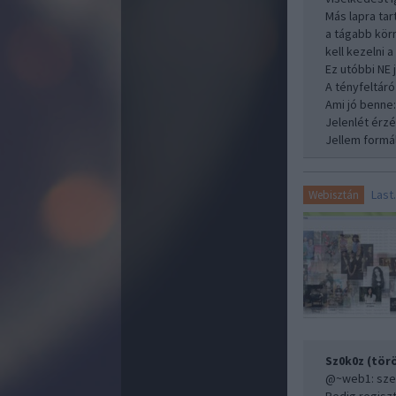
Más lapra ta
a tágabb kö
kell kezelni
Ez utóbbi NE 
A tényfeltár
Ami jó benne
Jelenlét érzé
Jellem formál
Last
Webisztán
Sz0k0z (törö
@~web1
: sz