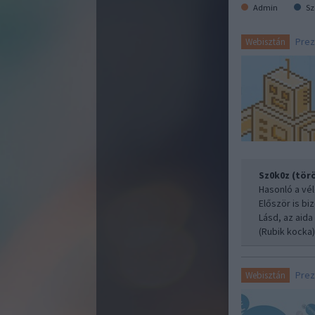
Admin
Sz
Prez
Webisztán
Sz0k0z (törö
Hasonló a vé
Először is bi
Lásd, az aida
(Rubik kocka)
Prez
Webisztán