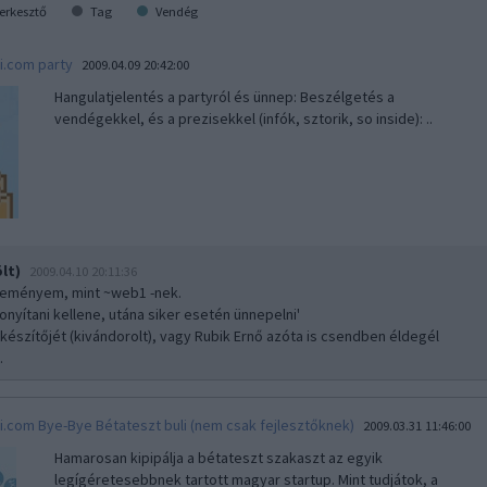
erkesztő
Tag
Vendég
i.com party
2009.04.09 20:42:00
Hangulatjelentés a partyról és ünnep: Beszélgetés a
vendégekkel, és a prezisekkel (infók, sztorik, so inside): ..
lt)
2009.04.10 20:11:36
leményem, mint ~web1 -nek.
zonyítani kellene, utána siker esetén ünnepelni'
 készítőjét (kivándorolt), vagy Rubik Ernő azóta is csendben éldegél
.
i.com Bye-Bye Bétateszt buli (nem csak fejlesztőknek)
2009.03.31 11:46:00
Hamarosan kipipálja a bétateszt szakaszt az egyik
legígéretesebbnek tartott magyar startup. Mint tudjátok, a