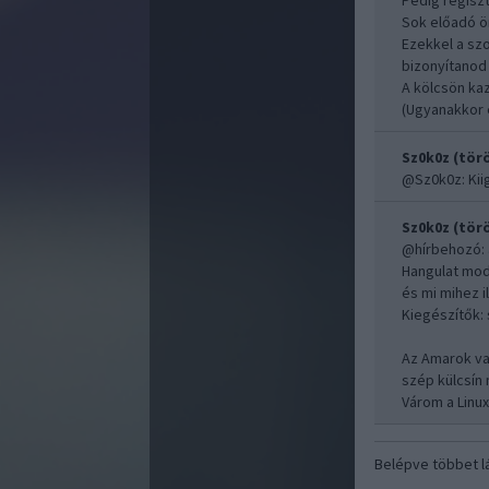
Pedig regiszt
Sok előadó ör
Ezekkel a szo
bizonyítanod
A kölcsön kaz
(Ugyanakkor 
Sz0k0z (törö
@Sz0k0z
: Ki
Sz0k0z (törö
@hírbehozó
:
Hangulat modu
és mi mihez il
Kiegészítők: 
Az Amarok va
szép külcsín
Várom a Linuxo
Belépve többet l