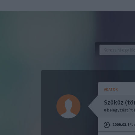
ADATOK
Sz0k0z (tör
0
bejegyzést írt
2009.03.14.
ó