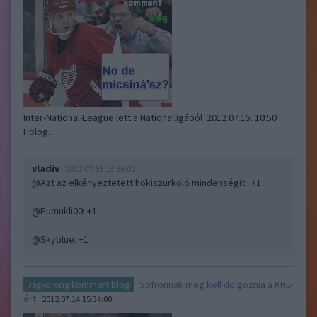
Inter-National-League lett a Nationalligából 2012.07.15. 10:50
Hblog..
vladiv
2012.07.15 13:56:02
@Azt az elkényeztetett hokiszurkoló mindenségit!
: +1
@Pumukli00
: +1
@Skyblue
: +1
Sofronnak meg kell dolgoznia a KHL-
Jégkorong komment blog
ért
2012.07.14 15:34:00