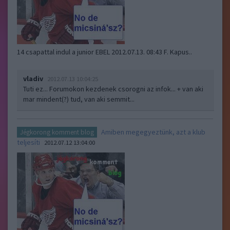
14 csapattal indul a junior EBEL 2012.07.13. 08:43 F. Kapus..
vladiv
2012.07.13 10:04:25
Tuti ez... Forumokon kezdenek csorogni az infok... + van aki
mar mindent(?) tud, van aki semmit...
Amiben megegyeztünk, azt a klub
Jégkorong komment blog
teljesíti
2012.07.12 13:04:00