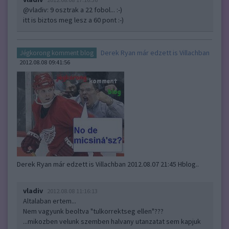
@vladiv
: 9 osztrak a 22 fobol... :-)
itt is biztos meg lesz a 60 pont :-)
Derek Ryan már edzett is Villachban
Jégkorong komment blog
2012.08.08 09:41:56
Derek Ryan már edzett is Villachban 2012.08.07 21:45 Hblog..
vladiv
2012.08.08 11:16:13
Altalaban ertem...
Nem vagyunk beoltva "tulkorrektseg ellen"???
...mikozben velunk szemben halvany utanzatat sem kapjuk