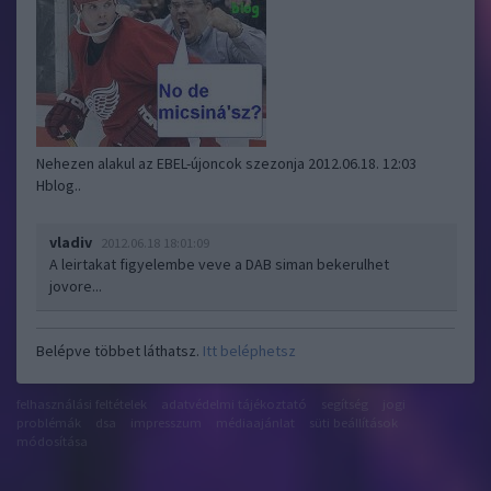
Nehezen alakul az EBEL-újoncok szezonja 2012.06.18. 12:03
Hblog..
vladiv
2012.06.18 18:01:09
A leirtakat figyelembe veve a DAB siman bekerulhet
jovore...
Belépve többet láthatsz.
Itt beléphetsz
felhasználási feltételek
adatvédelmi tájékoztató
segítség
jogi
problémák
dsa
impresszum
médiaajánlat
süti beállítások
módosítása