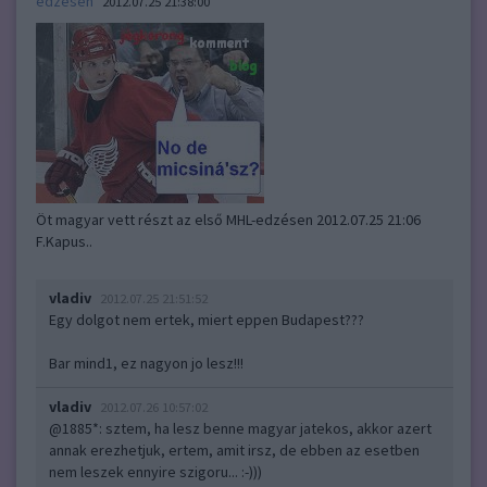
edzésen
2012.07.25 21:38:00
Öt magyar vett részt az első MHL-edzésen 2012.07.25 21:06
F.Kapus..
vladiv
2012.07.25 21:51:52
Egy dolgot nem ertek, miert eppen Budapest???
Bar mind1, ez nagyon jo lesz!!!
vladiv
2012.07.26 10:57:02
@1885*
: sztem, ha lesz benne magyar jatekos, akkor azert
annak erezhetjuk, ertem, amit irsz, de ebben az esetben
nem leszek ennyire szigoru... :-)))