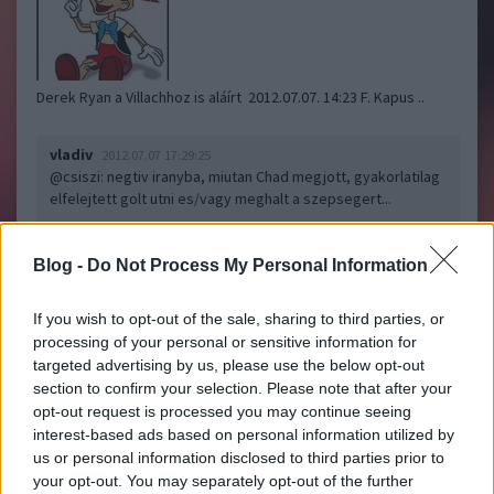
Derek Ryan a Villachhoz is aláírt 2012.07.07. 14:23 F. Kapus ..
vladiv
2012.07.07 17:29:25
@csiszi
: negtiv iranyba, miutan Chad megjott, gyakorlatilag
elfelejtett golt utni es/vagy meghalt a szepsegert...
mindenesetre tolem szept 30-an Arpi kenheti/aprithatja
Ryan-t...
Blog -
Do Not Process My Personal Information
vladiv
2012.07.07 17:58:20
If you wish to opt-out of the sale, sharing to third parties, or
@cric82
: ...ez mar kiderult a kozepszakasz vegen, amikor az
processing of your personal or sensitive information for
eltiltott kapusuk megis beallhatott vedeni...
targeted advertising by us, please use the below opt-out
section to confirm your selection. Please note that after your
vladiv
2012.07.07 17:58:52
opt-out request is processed you may continue seeing
@vladiv
: szlovenra gondolok...
interest-based ads based on personal information utilized by
us or personal information disclosed to third parties prior to
your opt-out. You may separately opt-out of the further
Ocskay: Ha Ryan menni akar, elmehet
Jégkorong komment blog