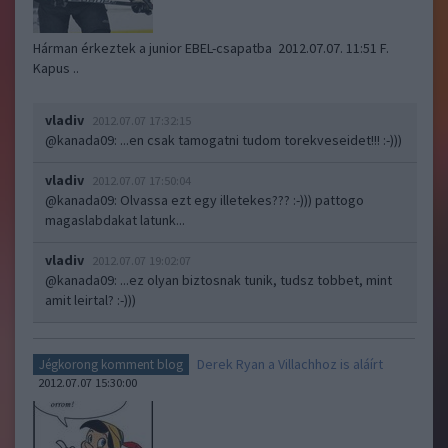
Hárman érkeztek a junior EBEL-csapatba 2012.07.07. 11:51 F.
Kapus ..
vladiv
2012.07.07 17:32:15
@kanada09
: ...en csak tamogatni tudom torekveseidet!!! :-)))
vladiv
2012.07.07 17:50:04
@kanada09
: Olvassa ezt egy illetekes??? :-))) pattogo
magaslabdakat latunk...
vladiv
2012.07.07 19:02:07
@kanada09
: ...ez olyan biztosnak tunik, tudsz tobbet, mint
amit leirtal? :-)))
Derek Ryan a Villachhoz is aláírt
Jégkorong komment blog
2012.07.07 15:30:00