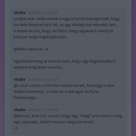
vladiv
2012.08.10 08:16:19
szoljon mar valaki ennek a nagyon profi managernek, hogy
korabbi lemezet tett fel, az ugy elvileg mar elorebb tart...
a masik vicces, hogy azt hiszi, hogy ugyanazt a kartyat
ketszer tudja majd kijatszani...
@Milos Palovcik
: +1
egyebkent meg el sem hiszem, hogy egy fogtechnikust
ennyire meg lehet vezetni...
vladiv
2012.08.10 11:35:23
@csiszi
: sztem a VSV mar mosta kezeit, hat hogy o nem
tudott semmirol... sztem ez a manager es Ryan
felelossege...
vladiv
2012.08.10 14:07:42
@kerusz
: azert ez vicces, hogy egy "vilag"szervezet a vilag
egy specialis, adott reszere vilagszervezet...
:-)