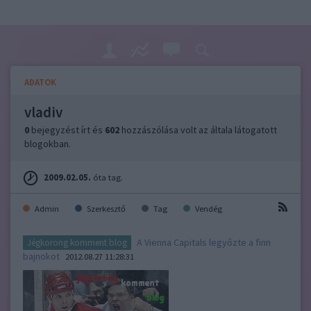
ADATOK
vladiv
0
bejegyzést írt és
602
hozzászólása volt az általa látogatott
blogokban.
2009.02.05.
óta tag.
Admin
Szerkesztő
Tag
Vendég
A Vienna Capitals legyőzte a finn
Jégkorong komment blog
bajnokot
2012.08.27 11:28:31