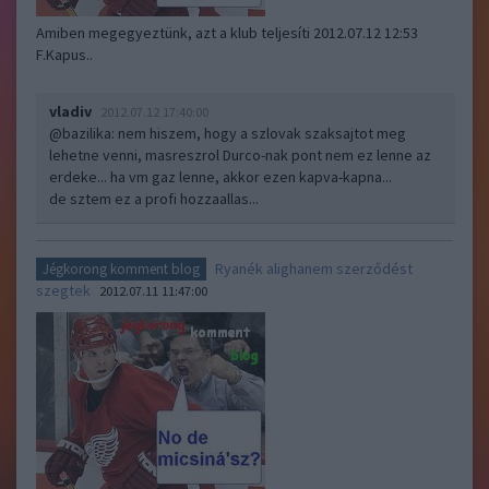
Amiben megegyeztünk, azt a klub teljesíti 2012.07.12 12:53
F.Kapus..
vladiv
2012.07.12 17:40:00
@bazilika
: nem hiszem, hogy a szlovak szaksajtot meg
lehetne venni, masreszrol Durco-nak pont nem ez lenne az
erdeke... ha vm gaz lenne, akkor ezen kapva-kapna...
de sztem ez a profi hozzaallas...
Ryanék alighanem szerződést
Jégkorong komment blog
szegtek
2012.07.11 11:47:00