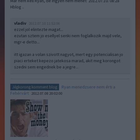
Már nem kell Ryan, de ingyen nem mehet 2012.07.10. 08:28
Hblog ..
vladiv
2012.07.10 11:52:06
ezzel jol elintezte magat...
ezutan sztem jo esellyel senki nem foglalkozik majd vele,
mgr-e detto...
itt igazan a volan szivott nagyot, mert egy potencialisan jo
piaci erteket kepezo jatekosa marad, akit meg korongot
szedni sem engednek be a jegre...
Ryan menedzsere nem érti a
Jégkorong komment blog
Fehérvárt
2012.07.08 20:02:00