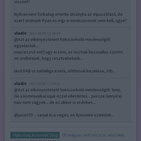
viszont?
Nyilvan nem fizikailag ertette diványka az elpusztitast, de
azert orulnunk Ryan es mgr-e modszerenek nem kell, ugye?
vladiv
2012.08.08 11:29:09
@Azt az elkényeztetett hokiszurkoló mindenségit!
:
egyetertek...
masreszrol en(!) ugy erzem, az osztrak hozzaallas szerint
mi orulhetunk, hogy resztvehetunk...
lasd DAB vs natialliga esete, eltiltasok kezelese, stb...
vladiv
2012.08.08 11:44:31
@Azt az elkényeztetett hokiszurkoló mindenségit!
: teny,
de a kommunikaciojuk ezzel ellentetes... persze (annyira)
naiv nem vagyok... de ez akkor is erdekes...
@jacint70
: ...varjuk ki a veget, en ilyesmire szamitok...
Öt magyar vett részt az első MHL-
Jégkorong komment blog