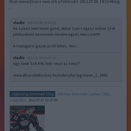
Ryan menedzsere nem érti a Fehérvárt 2012.07.08. 19:32 Hblog
..
vladiv
2012.07.08 20:40:10
Ha a penz nem lenne gond, akkor ryan-t egesz evben 23-ik
jatekoskent neveznem minden egyes meccsre!!!!!
A managere igazan profi lehet... Vicc...
vladiv
2012.07.09 10:41:38
Ugy tunik Sofi KHL fele veszi az iranyt?
www.albavolanhockey.hu/index.php?pg=news_1_3885
Hárman érkeztek a junior EBEL-
Jégkorong komment blog
csapatba
2012.07.07 13:27:00