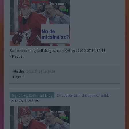
Sofronnak meg kell dolgoznia a KHL-ért 2012.07.14 15:11
F.Kapus..
vladiv
2012.07.14 19:24:24
Hajra!!!
14 csapattal indul a junior EBEL
Jégkorong komment blog
2012.07.13 09:39:00