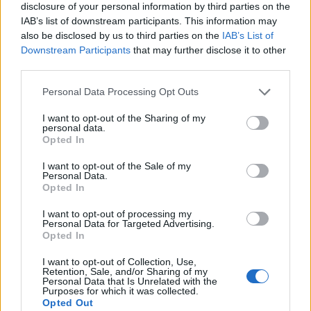
disclosure of your personal information by third parties on the
2012.07.06 11:24:00
IAB’s list of downstream participants. This information may
also be disclosed by us to third parties on the
IAB’s List of
Downstream Participants
that may further disclose it to other
third parties.
Please note that this website/app uses one or more Google
Personal Data Processing Opt Outs
services and may gather and store information including but
not limited to your visit or usage behaviour. You may click to
I want to opt-out of the Sharing of my
personal data.
grant or deny consent to Google and its third-party tags to
Opted In
use your data for below specified purposes in below Google
Ocskay: Ha Ryan menni akar, elmehet 2012.07.06 10:54 F.Kapus..
consent section.
I want to opt-out of the Sale of my
Personal Data.
vladiv
2012.07.06 13:34:04
Opted In
@veghist
: szuper... :-(((
I want to opt-out of processing my
Personal Data for Targeted Advertising.
mikor lehet tobbet tudni?
Opted In
vladiv
2012.07.06 16:57:07
I want to opt-out of Collection, Use,
@EisHockey
: akarmennyire is veled ertek egyet az adott
Retention, Sale, and/or Sharing of my
Personal Data that Is Unrelated with the
szo eseteben, de azert egy ilyen event-en el tudok
Purposes for which it was collected.
kepzelni nepszeru PR valaszokat... sajnos...
Opted Out