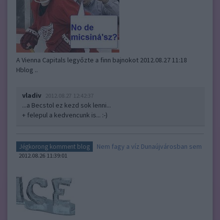
A Vienna Capitals legyőzte a finn bajnokot 2012.08.27 11:18
Hblog ..
vladiv
2012.08.27 12:42:37
...a Becstol ez kezd sok lenni...
+ felepul a kedvencunk is... :-)
Nem fagy a víz Dunaújvárosban sem
Jégkorong komment blog
2012.08.26 11:39:01