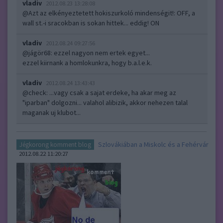
vladiv
2012.08.23 13:28:08
@Azt az elkényeztetett hokiszurkoló mindenségit!
: OFF, a
wall st.-i sracokban is sokan hittek... eddig! ON
vladiv
2012.08.24 09:27:56
@jágör68
: ezzel nagyon nem ertek egyet...
ezzel kiirnank a homlokunkra, hogy b.a.l.e.k.
vladiv
2012.08.24 13:43:43
@check
: ...vagy csak a sajat erdeke, ha akar meg az
"iparban" dolgozni... valahol alibizik, akkor nehezen talal
maganak uj klubot...
Szlovákiában a Miskolc és a Fehérvár
Jégkorong komment blog
2012.08.22 11:20:27