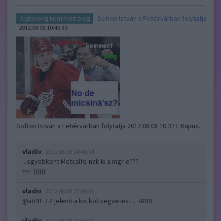
Sofron István a Fehérvárban folytatja
Jégkorong komment blog
2012.08.08 10:46:35
Sofron István a Fehérvárban folytatja 2012.08.08 10:37 F.Kapus..
vladiv
2012.08.08 14:46:04
...egyebkent Metcalfe-nak ki a mgr-e???
>>:-))))))
vladiv
2012.08.08 17:06:36
@ati91
: EZ jelenti a kis koltsegvetest... :-DDD
vladiv
2012.08.08 17:16:36