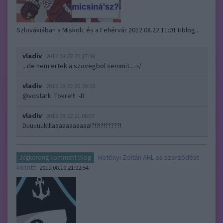
Szlovákiában a Miskolc és a Fehérvár 2012.08.22 11:01 Hblog..
vladiv
2012.08.22 20:17:48
...de nem ertek a szovegbol semmit... :-/
vladiv
2012.08.22 20:20:28
@vostark
: Tokre!!! :-D
vladiv
2012.08.22 21:06:07
Duuuuuklllaaaaaaaaaaa!?!?!?!?????!
Hetényi Zoltán AHL-es szerződést
Jégkorong komment blog
kötött
2012.08.10 21:22:54