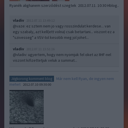
Ryanék alighanem szerződést szegtek 2012.07.11. 10:30 Hblog..
vladiv
2012.07.11 13:49:12
@vaze
: ez sztem nem jo vagy rosszindulat kerdese... van
egy szabaly, azt kell(ett volna) csak betartani... viszont ez a
"szivesseg" a VSV-tol kesobb meg jol johet...
vladiv
2012.07.11 13:51:16
@vladiv
: ugyertem, hogy nem nyomjuk fel oket az IIHF-nel
viszont kifizettetjuk veluk a summat...
Már nem kell Ryan, de ingyen nem
Jégkorong komment blog
mehet
2012.07.10 09:30:00