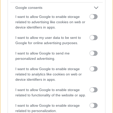
hacsak azota nem alakult mashogy a tortenet...
Google consents
I want to allow Google to enable storage
Hetényit visszavárják Nashville-be
Jégkorong komment blog
related to advertising like cookies on web or
2012.07.03 13:25:42
device identifiers in apps.
I want to allow my user data to be sent to
Google for online advertising purposes.
I want to allow Google to send me
personalized advertising.
I want to allow Google to enable storage
related to analytics like cookies on web or
Hetényit visszavárják Nashville-be 2012.07.03. 12:59 F. Kapus..
device identifiers in apps.
vladiv
2012.07.03 15:59:05
I want to allow Google to enable storage
Nagyon jo hir!
related to functionality of the website or app.
Hete! mindent bele!!!
I want to allow Google to enable storage
Bar a fan kollega nehezen irta le helyesen Hete nevet... ;-)
related to personalization.