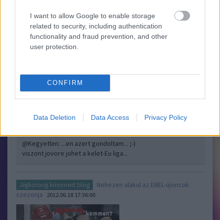
I want to allow Google to enable storage
Véget ért a Nationalliga története
Jégkorong komment blog
related to security, including authentication
2012.06.28 12:39:00
functionality and fraud prevention, and other
user protection.
CONFIRM
Véget ért a Nationalliga története 2012.06.28. 11:58 Hblog ..
Data Deletion
Data Access
Privacy Policy
vladiv
2012.06.28 14:45:47
@Kegyetlen
: ...en azert gondoltam... ;-)
viszont jovore johet a kelet-Eu liga...
Nehezen alakul az EBEL-újoncok
Jégkorong komment blog
szezonja
2012.06.18 17:36:00