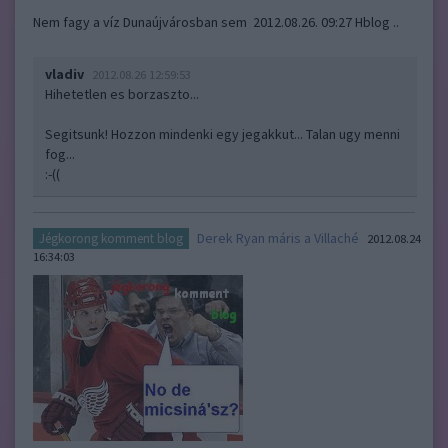
Nem fagy a víz Dunaújvárosban sem 2012.08.26. 09:27 Hblog ..
vladiv
2012.08.26 12:59:53
Hihetetlen es borzaszto...
Segitsunk! Hozzon mindenki egy jegakkut... Talan ugy menni
fog...
:-((
Derek Ryan máris a Villaché
Jégkorong komment blog
2012.08.24
16:34:03