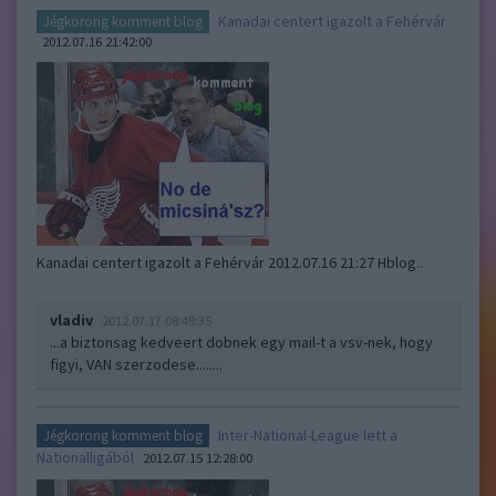
Kanadai centert igazolt a Fehérvár
Jégkorong komment blog
2012.07.16 21:42:00
Kanadai centert igazolt a Fehérvár 2012.07.16 21:27 Hblog..
vladiv
2012.07.17 08:49:35
...a biztonsag kedveert dobnek egy mail-t a vsv-nek, hogy
figyi, VAN szerzodese........
Inter-National-League lett a
Jégkorong komment blog
Nationalligából
2012.07.15 12:28:00