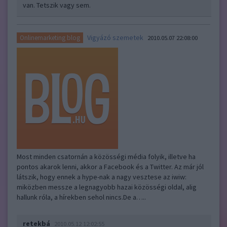
van. Tetszik vagy sem.
Vigyázó szemetek
Onlinemarketing blog
2010.05.07 22:08:00
Most minden csatornán a közösségi média folyik, illetve ha
pontos akarok lenni, akkor a Facebook és a Twitter. Az már jól
látszik, hogy ennek a hype-nak a nagy vesztese az iwiw:
miközben messze a legnagyobb hazai közösségi oldal, alig
hallunk róla, a hírekben sehol nincs.De a…..
retekbá
2010.05.12 12:02:55