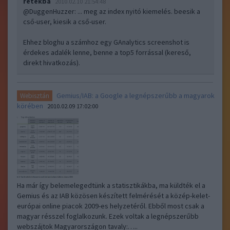
retekbá
2010.02.10 21:54:48
@DuggenHuzzer
: ... meg az index nyitó kiemelés. beesik a
cső-user, kiesik a cső-user.
Ehhez bloghu a számhoz egy GAnalytics screenshot is
érdekes adalék lenne, benne a top5 forrással (kereső,
direkt hivatkozás).
Gemius/IAB: a Google a legnépszerűbb a magyarok
Webisztán
körében
2010.02.09 17:02:00
Ha már így belemelegedtünk a statisztikákba, ma küldték el a
Gemius és az IAB közösen készített felmérését a közép-kelet-
európai online piacok 2009-es helyzetéről. Ebből most csak a
magyar résszel foglalkozunk. Ezek voltak a legnépszerűbb
webszájtok Magyarországon tavaly:…..