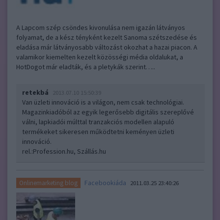
A Lapcom szép csöndes kivonulása nem igazán látványos
folyamat, de a kész tényként kezelt Sanoma szétszedése és
eladása már látványosabb változást okozhat a hazai piacon. A
valamikor kiemelten kezelt közösségi média oldalukat, a
HotDogot már eladták, és a pletykák szerint…..
retekbá
2013.07.10 15:50:39
Van üzleti innováció is a világon, nem csak technológiai.
Magazinkiadóból az egyik legerősebb digitális szereplővé
válni, lapkiadói múlttal tranzakciós modellen alapuló
termékeket sikeresen működtetni keményen üzleti
innováció.
rel.:Profession.hu, Szállás.hu
Facebookiáda
Onlinemarketing blog
2011.03.25 23:40:26