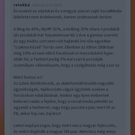
retekbá
2010.05.12 11:56:47
Én ezeket az adatokat és a magyar piacon zajló SocialMedia
látleletet nem érdekesnek, hanem siralmasnak tartom.
A Blog.hu 43%, MyVIP 31%, a HotDog 25% share-t produkál
(és produkál már folyamatosan kb 2 éve a gemius szerint)
és egy büdös sort nem volt hajlandó írni róla egyetlen
"szakma közeli" forrás sem. Ellenben az itthon 2008-ban
még 10%-ot sem elérő Facebook-ot messiásként hype-
olták fel, a Twittert pedig 5%-kal szarrá postolják.
(személyes véleményem, hogy a szolgáltatás még szar is)
Miért fontos ez?
Az üzleti döntéshozók, az alulinformált kisebb-nagyobb
ügynökségek, tájékozódni vágyó ügyfelek ezeken a
forrásokon edukálódnak. Amikor egy ilyen embernek
beleveri valaki a fejébe, hogy a social media jelenlét az
egyenlő a twitterrel, vagy hogy pusztul a piac mert itt az
FB, akkor baj van, baj lesz!
Lehet majd picsogni, hogy miért nincs magyar fejlesztés,
és miért döglődik a magyar SM piac. Nem lesz még ennyi