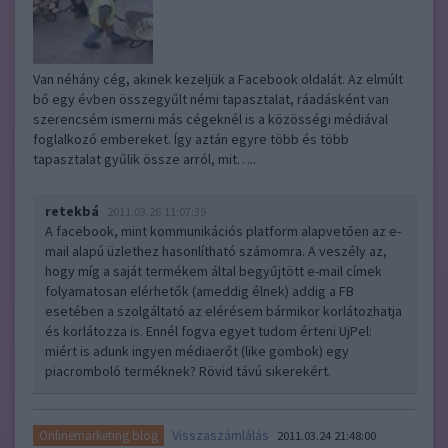
Van néhány cég, akinek kezeljük a Facebook oldalát. Az elmúlt
bő egy évben összegyűlt némi tapasztalat, ráadásként van
szerencsém ismerni más cégeknél is a közösségi médiával
foglalkozó embereket. Így aztán egyre több és több
tapasztalat gyűlik össze arról, mit…..
retekbá
2011.03.26 11:07:39
A facebook, mint kommunikációs platform alapvetően az e-
mail alapú üzlethez hasonlítható számomra. A veszély az,
hogy míg a saját termékem által begyűjtött e-mail címek
folyamatosan elérhetők (ameddig élnek) addig a FB
esetében a szolgáltató az elérésem bármikor korlátozhatja
és korlátozza is. Ennél fogva egyet tudom érteni UjPel:
miért is adunk ingyen médiaerőt (like gombok) egy
piacromboló terméknek? Rövid távú sikerekért.
Visszaszámlálás
Onlinemarketing blog
2011.03.24 21:48:00