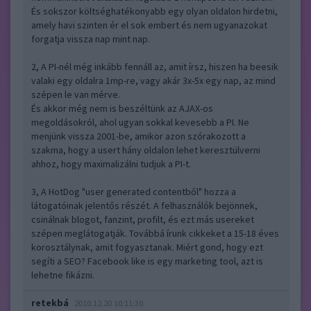
És sokszor költséghatékonyabb egy olyan oldalon hirdetni,
amely havi szinten ér el sok embert és nem ugyanazokat
forgatja vissza nap mint nap.
2, A PI-nél még inkább fennáll az, amit írsz, hiszen ha beesik
valaki egy oldalra 1mp-re, vagy akár 3x-5x egy nap, az mind
szépen le van mérve.
És akkor még nem is beszéltünk az AJAX-os
megoldásokról, ahol ugyan sokkal kevesebb a PI. Ne
menjünk vissza 2001-be, amikor azon szórakozott a
szakma, hogy a usert hány oldalon lehet keresztülverni
ahhoz, hogy maximalizálni tudjuk a PI-t.
3, A HotDog "user generated contentből" hozza a
látogatóinak jelentős részét. A felhasználók bejönnek,
csinálnak blogot, fanzint, profilt, és ezt más usereket
szépen meglátogatják. Továbbá írunk cikkeket a 15-18 éves
korosztálynak, amit fogyasztanak. Miért gond, hogy ezt
segíti a SEO? Facebook like is egy marketing tool, azt is
lehetne fikázni.
retekbá
2010.12.20 10:11:30