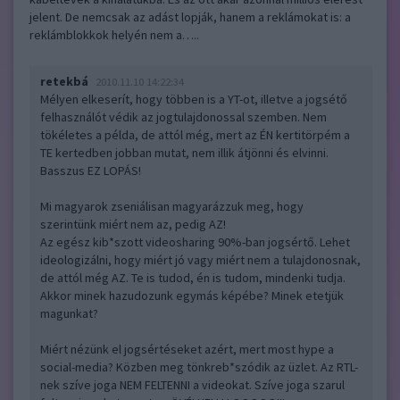
jelent. De nemcsak az adást lopják, hanem a reklámokat is: a
reklámblokkok helyén nem a…..
retekbá
2010.11.10 14:22:34
Mélyen elkeserít, hogy többen is a YT-ot, illetve a jogsétő
felhasználót védik az jogtulajdonossal szemben. Nem
tökéletes a példa, de attól még, mert az ÉN kertitörpém a
TE kertedben jobban mutat, nem illik átjönni és elvinni.
Basszus EZ LOPÁS!
Mi magyarok zseniálisan magyarázzuk meg, hogy
szerintünk miért nem az, pedig AZ!
Az egész kib*szott videosharing 90%-ban jogsértő. Lehet
ideologizálni, hogy miért jó vagy miért nem a tulajdonosnak,
de attól még AZ. Te is tudod, én is tudom, mindenki tudja.
Akkor minek hazudozunk egymás képébe? Minek etetjük
magunkat?
Miért nézünk el jogsértéseket azért, mert most hype a
social-media? Közben meg tönkreb*szódik az üzlet. Az RTL-
nek szíve joga NEM FELTENNI a videokat. Szíve joga szarul