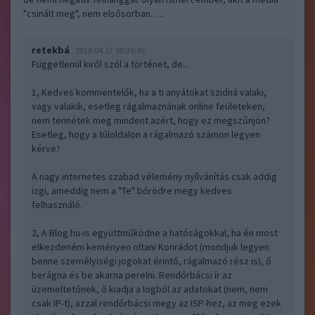
"csinált meg", nem elsősorban…..
retekbá
2010.04.17 00:35:46
Függetlenül kiről szól a történet, de...
1, Kedves kommentelők, ha a ti anyátokat szidná valaki,
vagy valakik, esetleg rágalmaznának online feületeken,
nem tennétek meg mindent azért, hogy ez megszűnjön?
Esetleg, hogy a túloldalon a rágalmazó számon legyen
kérve?
A nagy internetes szabad vélemény nyílvánítás csak addig
izgi, ameddig nem a "Te" bőrödre megy kedves
felhasználó.
2, A Blog.hu-is együttműködne a hatóságokkal, ha én most
elkezdeném keményen oltani Konrádot (mondjuk legyen
benne személyiségi jogokat érintő, rágalmazó rész is), ő
berágna és be akarna perelni. Rendőrbácsi ír az
üzemeltetőnek, ő kiadja a logból az adatokat (nem, nem
csak IP-t), azzal rendőrbácsi megy az ISP-hez, az meg ezek