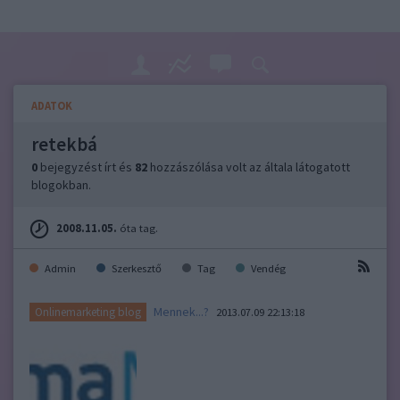
ADATOK
retekbá
0
bejegyzést írt és
82
hozzászólása volt az általa látogatott
blogokban.
2008.11.05.
óta tag.
Admin
Szerkesztő
Tag
Vendég
Mennek...?
Onlinemarketing blog
2013.07.09 22:13:18