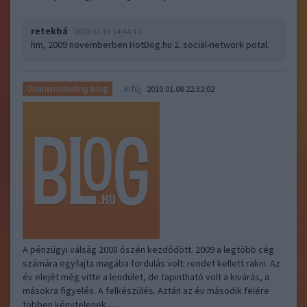
retekbá
2010.02.10 14:44:18
hm, 2009 novemberben HotDog.hu 2. social-network potal.
...kifúj
Onlinemarketing blog
2010.01.08 22:32:02
A pénzügyi válság 2008 őszén kezdődött. 2009 a legtöbb cég
számára egyfajta magába fordulás volt: rendet kellett rakni. Az
év elejét még vitte a lendület, de tapintható volt a kivárás, a
másokra figyelés. A felkészülés. Aztán az év második felére
többen kénytelenek…..