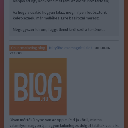
alapján ad egy konkrét címet (ami az előfizuhoz tartozik).
Az hogy a család hogyan falaz, meg milyen fedősztorik
keletkeznek, már mellékes. Erre bazírozni merész.
Mégegyszer leírom, függetlenül kiről szól a történet...
Kütyübe csomagolt üzlet
Onlinemarketing blog
2010.04.06
22:18:00
Olyan mértékű hype van az Apple iPad-ja körül, mintha
valamilyen nagyon új, nagyon különleges dolgot találtak volna ki.