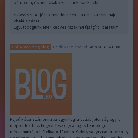
pénz sem, és nem csak a kicsiknek, senkinek!
Szóval szuperjó lesz mindenkinek, ha talicskázzuk majd
kifelé a pénzt.
Együtt döglünk éhen kedves "szakmai újságíró" barátaim.
Hajdú vs. mindenki
Onlinemarketing blog
2010.04.16 14:16:00
Hajdú Péter számomra az egyik legfurcsább jelenség egyik
megtestesítője: hogyan lesz egy átlagos tehetségű
médiamunkásból "felkapott" celeb. Celeb, vagyis ismert ember,
de némi negatív felhanggal: olyan ismert ember, akit a média