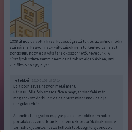
2009 álmos év volt a hazai közösségi szájtok és az online média
számára is. Nagyon nagy változások nem történtek. És ha azt
gondoljuk, hogy ez a válságnak köszönhető, tévedünk. A
hírszájtok szinte semmit nem csináltak az előző évben, ami
kijelölt volna egy olyan…..
retekbá
2010.01.08 19:27:14
Ez a post szvsz nagyon mellé ment.
Bár a HH féle folyamatos fika a magyar piac felé már
megszokott derbi, de ez az opusz mindennek az alja.
Hangulatkeltés.
Az említett nagyobb magyar piaci szereplők nem hobbi-
portálokat üzemeltetnek, hanem üzletet próbálnak vinni. A
termékek jelentős része külföldi többségi tulajdonosok