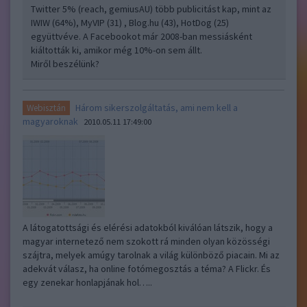
Twitter 5% (reach, gemiusAU) több publicitást kap, mint az
IWIW (64%), MyVIP (31) , Blog.hu (43), HotDog (25)
együttvéve. A Facebookot már 2008-ban messiásként
kiáltották ki, amikor még 10%-on sem állt.
Miről beszélünk?
Három sikerszolgáltatás, ami nem kell a
Webisztán
magyaroknak
2010.05.11 17:49:00
A látogatottsági és elérési adatokból kiválóan látszik, hogy a
magyar internetező nem szokott rá minden olyan közösségi
szájtra, melyek amúgy tarolnak a világ különböző piacain. Mi az
adekvát válasz, ha online fotómegosztás a téma? A Flickr. És
egy zenekar honlapjának hol…..