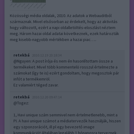
Közösségi média oldalak, 2010. Az adatok a Webauditból
származnak. Mivel elsősorban az érdekelt, hogy az aktivitás
hogy változott, ezért a napi oldalletöltés-eloszlást néztem
meg. Három hazai oldal adatai következnek, ezek határozták
meg kisebb-nagyobb mértékben a hazai piac…..
retekbá
2010.12.19 23:18:34
@Nguyen
: A post írója és nem én hasonlítottam össze a
termékeket. Mivel több kommentelö rosszul értelmezte a
számokat (így te is) ezért gondoltam, hogy megosztok pár
infót a termékemröl.
Ez valamiért téged zavar.
retekbá
2010.12.20 09:47:14
@Togez
:
1, Havi unique szám semmivel nem értelmetlenebb, mint a
PI. A havi unique számot a médiatervezők használják, hiszen
egy szponzorációt, ill pl egy bevezető image
kommunikációt általában legalább 1 hónaposra terveznek.