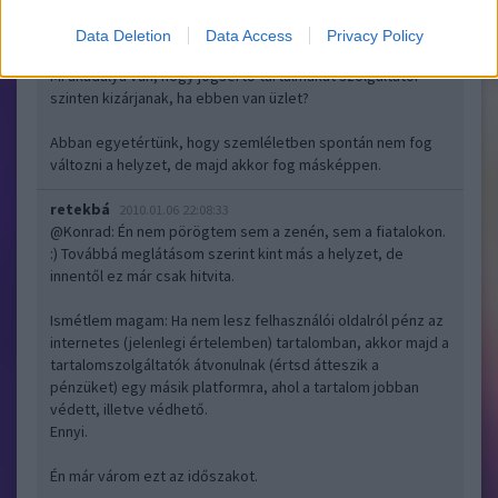
tettek Mo-n, mi az akadálya annak, hogy ez ne változzon
tovább negatív irányba?
Data Deletion
Data Access
Privacy Policy
Mi akadálya van, hogy jogsértő tartalmakat szolgáltatói
szinten kizárjanak, ha ebben van üzlet?
Abban egyetértünk, hogy szemléletben spontán nem fog
változni a helyzet, de majd akkor fog másképpen.
retekbá
2010.01.06 22:08:33
@Konrad
: Én nem pörögtem sem a zenén, sem a fiatalokon.
:) Továbbá meglátásom szerint kint más a helyzet, de
innentől ez már csak hitvita.
Ismétlem magam: Ha nem lesz felhasználói oldalról pénz az
internetes (jelenlegi értelemben) tartalomban, akkor majd a
tartalomszolgáltatók átvonulnak (értsd átteszik a
pénzüket) egy másik platformra, ahol a tartalom jobban
védett, illetve védhető.
Ennyi.
Én már várom ezt az időszakot.