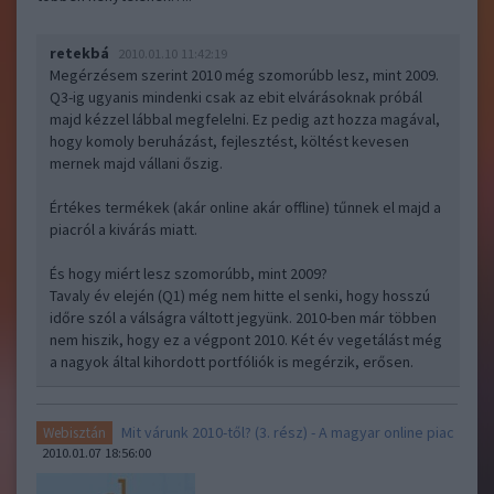
retekbá
2010.01.10 11:42:19
Megérzésem szerint 2010 még szomorúbb lesz, mint 2009.
Q3-ig ugyanis mindenki csak az ebit elvárásoknak próbál
majd kézzel lábbal megfelelni. Ez pedig azt hozza magával,
hogy komoly beruházást, fejlesztést, költést kevesen
mernek majd vállani őszig.
Értékes termékek (akár online akár offline) tűnnek el majd a
piacról a kivárás miatt.
És hogy miért lesz szomorúbb, mint 2009?
Tavaly év elején (Q1) még nem hitte el senki, hogy hosszú
időre szól a válságra váltott jegyünk. 2010-ben már többen
nem hiszik, hogy ez a végpont 2010. Két év vegetálást még
a nagyok által kihordott portfóliók is megérzik, erősen.
Mit várunk 2010-től? (3. rész) - A magyar online piac
Webisztán
2010.01.07 18:56:00