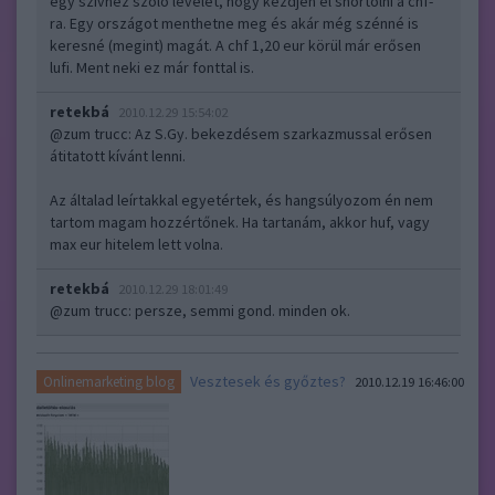
egy szívhez szóló levelet, hogy kezdjen el shortolni a chf-
ra. Egy országot menthetne meg és akár még szénné is
keresné (megint) magát. A chf 1,20 eur körül már erősen
lufi. Ment neki ez már fonttal is.
retekbá
2010.12.29 15:54:02
@zum trucc
: Az S.Gy. bekezdésem szarkazmussal erősen
átitatott kívánt lenni.
Az általad leírtakkal egyetértek, és hangsúlyozom én nem
tartom magam hozzértőnek. Ha tartanám, akkor huf, vagy
max eur hitelem lett volna.
retekbá
2010.12.29 18:01:49
@zum trucc
: persze, semmi gond. minden ok.
Vesztesek és győztes?
Onlinemarketing blog
2010.12.19 16:46:00