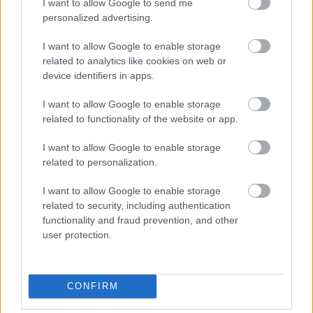
I want to allow Google to send me
@Nakhchivan
: Nem részlet idézéséről van szó. Nem
personalized advertising.
mellesleg a felhasználási jog megállapításának nincs
általánosított formája. Az egy deal két fél között.
I want to allow Google to enable storage
related to analytics like cookies on web or
Ha egy angol blogíró belép (majd valamikor) a fizetős wired
device identifiers in apps.
tartalomra és leközli a hírt a blogján (ingyé) úgy, hogy átír
két három szót, attól még simán elmeszelhetik plagizálás
I want to allow Google to enable storage
miatt.
related to functionality of the website or app.
És erre azt mondom: jogos. A tartalmat előállítani pénz.
I want to allow Google to enable storage
Jogsértő módon a pénzért előállított tartalmat ingyen
related to personalization.
átadni - bár biztosan jófejség - jogsértő magatartás. Nem
beszélve arról, hogy rontja az üzletet.
I want to allow Google to enable storage
related to security, including authentication
Ha nincs üzlet, nem lesz tartalom sem.
functionality and fraud prevention, and other
Ha nincs tartalom mit fognak lopni?
user protection.
retekbá
2010.01.06 12:51:49
@Konrad
: Magyarországon fogják lopni. Ne általánosítsunk
világméretben.
CONFIRM
Mint ahogy már most is több szolgáltatást elérhetetlenné