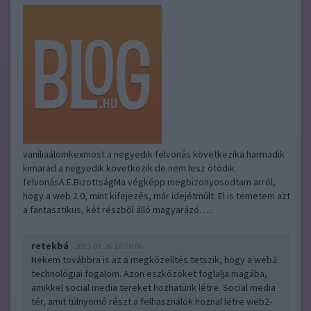
vaníliaálomkexmost a negyedik felvonás következika harmadik
kimarad a negyedik következik de nem lesz ötödik
felvonásA.E.BizottságMa végképp megbizonyosodtam arról,
hogy a web 2.0, mint kifejezés, már idejétmúlt. El is temetem azt
a fantasztikus, két részből álló magyarázó…..
retekbá
2011.03.26 10:58:06
Nekem továbbra is az a megközelítés tetszik, hogy a web2
technológiai fogalom. Azon eszközöket foglalja magába,
amikkel social media tereket hozhatunk létre. Social media
tér, amit túlnyomó részt a felhasználók hoznal létre web2-