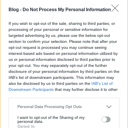
(értsd együtt részvényesek) pénzéből működtetett, és
mást sem próbálnak, csak megfelelni az EBIT elvárásoknak.
Blog -
Do Not Process My Personal Information
2009-ben és 2010-ben is marha nehéz volt/lesz ezeknek az
If you wish to opt-out of the sale, sharing to third parties, or
elvárásoknak megfelelni. A fejlesztés, főleg innováció
processing of your personal or sensitive information for
(vagy K+F beruházás) nincs ingyen. Krva sok lóvé. És amikor
azon agyalsz, hogy elküldj egy-két-há' embert, vagy
targeted advertising by us, please use the below opt-out
fejlessz, akkor ott a dilemma.
section to confirm your selection. Please note that after your
opt-out request is processed you may continue seeing
Nem beszélve arról, hogy állandóan szállnak a fikák a hazai
interest-based ads based on personal information utilized by
piaci szereplőkre, miközben kint sem történik SEMMI.
us or personal information disclosed to third parties prior to
your opt-out. You may separately opt-out of the further
2005-ben többet tudott (feature-ök) a HotDog.hu, mint
disclosure of your personal information by third parties on the
indulásakor a Facebook. Különbség? Az egyik egy 300M
IAB’s list of downstream participants. This information may
piacon, a másik egy 3,5M-on indult neki.
also be disclosed by us to third parties on the
IAB’s List of
Downstream Participants
that may further disclose it to other
A Twitterben az ég világon semmi innováció nincs. Arra
third parties.
alapoz, hogy az emberek lusták, és csökkent képességűek
blogolni, vagy profilt építeni.
Please note that this website/app uses one or more Google
Personal Data Processing Opt Outs
A google recycle elven a meglévő fejlesztéseit dugdossa
services and may gather and store information including but
szét más platformokra.
not limited to your visit or usage behaviour. You may click to
I want to opt-out of the Sharing of my
personal data.
grant or deny consent to Google and its third-party tags to
Opted In
Szóval ugyanmár...