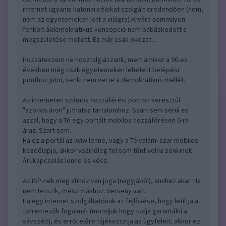
internet ugyanis katonai célokat szolgált eredendően (nem,
nem az egyetemeken jött a világra).Krvára semmilyen
fenkölt áldemokratikus koncepció nem bábáskodott a
megszületése mellett. Ez már csak okozat...
Hozzáteszem ne nosztalgiázzunk, mert amikor a 90-es
években még csak egyetemeken lehetett belépési
ponthoz jutni, senki nem verte a demokratikus mellét.
Az interneten számos hozzáférési ponton keresztül
"azonos áron" juthatsz tartalomhoz. Szart sem sérül ez
azzal, hogy a Té egy portált mobilos hozzáférésen 0-ra
áraz. Szart sem.
Ha ez a portál az iwiw lenne, vagy a Té valami szar mobilos
kezdőlapja, akkor vszínűleg fel sem tűnt volna senkinek.
Árukapcsolás lenne és kész.
Az ISP-nek meg ahhoz van joga (nagyjából), amihez akar. Ha
nem tetszik, mész máshoz. Verseny van.
Ha egy internet szolgáltatónak az fejlövése, hogy letiltja a
torrentezők fogalmát (mondjuk hogy tudja garantálni a
sávszélt), és erről előre tájékoztatja az ügyfeleit, akkor ez