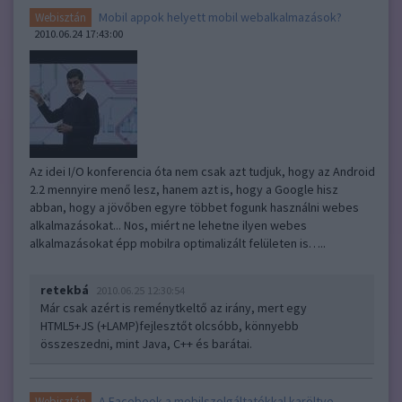
Mobil appok helyett mobil webalkalmazások?
Webisztán
2010.06.24 17:43:00
Az idei I/O konferencia óta nem csak azt tudjuk, hogy az Android
2.2 mennyire menő lesz, hanem azt is, hogy a Google hisz
abban, hogy a jövőben egyre többet fogunk használni webes
alkalmazásokat... Nos, miért ne lehetne ilyen webes
alkalmazásokat épp mobilra optimalizált felületen is…..
retekbá
2010.06.25 12:30:54
Már csak azért is reménytkeltő az irány, mert egy
HTML5+JS (+LAMP)fejlesztőt olcsóbb, könnyebb
összeszedni, mint Java, C++ és barátai.
A Facebook a mobilszolgáltatókkal karöltve
Webisztán