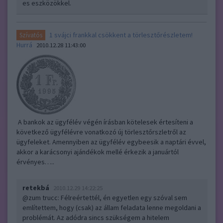
es eszközökkel.
1 svájci frankkal csökkent a törlesztőrészletem!
Szívatós
Hurrá
2010.12.28 11:43:00
A bankok az ügyfélév végén írásban kötelesek értesíteni a
következő ügyfélévre vonatkozó új törlesztőrszletről az
ügyfeleket. Amennyiben az ügyfélév egybeesik a naptári évvel,
akkor a karácsonyi ajándékok mellé érkezik a januártól
érvényes…..
retekbá
2010.12.29 14:22:25
@zum trucc
: Félreértettél, én egyetlen egy szóval sem
említettem, hogy (csak) az állam feladata lenne megoldani a
problémát. Az adódra sincs szükségem a hitelem