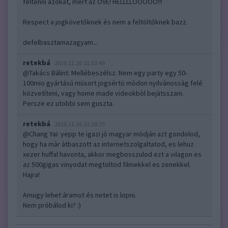
feltenni azokat, mert az ÖVÉ! HELLLLOOOOO!!!
Respect a jogkövetőknek és nem a feltöltőknek bazz.
defelbasztamazagyam...
retekbá
2010.11.16 21:33:49
@Takács Bálint
: Mellébeszélsz. Nem egy party egy 50-
100mio gyártású müsort jogsértö mòdon nyilvànossàg felé
közvetíteni, vagy home made videokbòl bejàtsszani.
Persze ez utobbi sem guszta.
retekbá
2010.11.16 21:38:35
@Chang Yai
: yepp te igazi jó magyar módján azt gondolod,
hogy ha màr àtbaszott az internetszolgaltatod, es lehuz
xezer huffal havonta, akkor megbosszulod ezt a vilagon es
az 500gigas vinyodat megtoltod filmekkel es zenekkel.
Hajra!
Amugy lehet áramot és netet is lopni.
Nem próbálod ki? :)