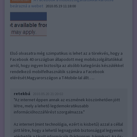
beárazná a webet
2010.05.19 11:18:00
Első olvasatra még szimpatikus is lehet az a törekvés, hogy a
Facebook 40 országban állapodott meg mobilszolgáltatókkal
arról, hogy ingyen biztosítja az alsóbb kategóriás készülékkel
rendelkező mobilfelhasználók számára a Facebook
elérését.Magyarországon a T-Mobile-lal állt…..
retekbá
2010.05.20 21:20:02
"Az internet éppen annak az eszmének köszönhetően jött
létre, mely a lehető legdemokratikusabb
információhozzáférést szorgalmazza."
Az internet (mint technológia, ezért is kisbetű) azzal a céllal
jött létre, hogy a lehető legnagyobb biztonsággal legyenek
elérhetők a tárolt információk (bárhonnan, bármikor). Az ős-