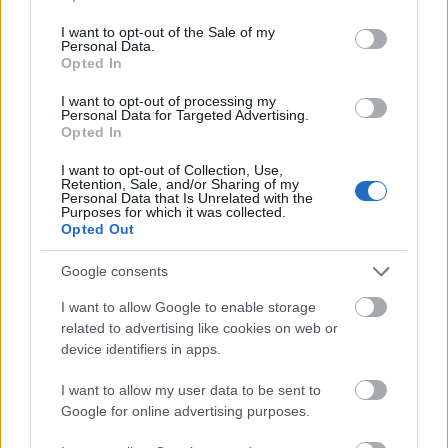
use your data for below specified purposes in below Google
consent section.
I want to opt-out of the Sale of my
Personal Data.
Utóvédharc vagy új világ?
Onlinemarketing blog
2010.01.02
Opted In
23:25:16
I want to opt-out of processing my
Personal Data for Targeted Advertising.
Opted In
I want to opt-out of Collection, Use,
Retention, Sale, and/or Sharing of my
Personal Data that Is Unrelated with the
Purposes for which it was collected.
Opted Out
Google consents
I want to allow Google to enable storage
Erős felütéssel indult ez az év a fizetős tartalmat akaró kiadók
related to advertising like cookies on web or
részéről. A Népszabadság egy nehezen értelmezhető módon
device identifiers in apps.
mintegy külső véleményként ír egyik vezetőjének a véleménye
kapcsán arról, miért is lenne helyes, ha az internetezők
I want to allow my user data to be sent to
fizetnének a fizetős…..
Google for online advertising purposes.
retekbá
2010.01.05 13:40:32