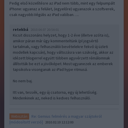
Pedig első közelítésre az iPad nem több, mint egy felpumpált
iPhone: ugyanaz a felület, (egyelőre) ugyanazok a szoftverek,
csak nagyobb.Végülis az iPad valóban…..
retekbá
2010.04.07 20:54:01
Kicsit disszonáns helyzet, hogy 1-2 éve (illetve azóta is),
amikor páran már úgy kommenteltünk (pl jogsértő
tartalmak, vagy felhasználói bevételekre fekvő új üzleti
modellek kapcsán), hogy változásra van szükség, akkor az
idézett blogerrel együtt többen agyvérzett rémálomnak
állították be ezt a jövőképet. Most ugyanezek az emberek
tapsikolva visonganak az iPad hype ritmusá.
No nem baj.
Itt van, tessék, egy új csatorna, egy új lehetőség.
Mindenkinek az, neked is kedves felhasználó.
Re: Gemius felmérés a magyar szájtokról
Webisztán
[módosított verzió]
2010.02.10 12:12:00