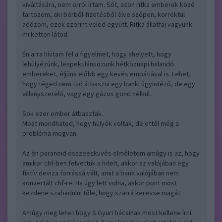
kiváltására, nem erről írtam. Sőt, azon ritka emberek közé
tartozom, aki bérből-fizetésből élve szépen, korrektül
adózom, ezek szerint veled együtt. Ritka állatfaj vagyunk
mi ketten látod.
Én arra hívtam fel a figyelmet, hogy ahelyett, hogy
lehülyézünk, lespekulánsozunk hétköznapi halandó
embereket, éljünk előbb egy kevés empátiával is. Lehet,
hogy téged nem tud átbaszni egy banki ügyintéző, de egy
villanyszerelő, vagy egy gázos gond nélkül.
Sok ezer ember átbasztak.
Most mondhatod, hogy hülyék voltak, de ettől még a
probléma megvan.
Az én paranoid összeesküvés elméletem amúgy is az, hogy
amikor chf-ben felvettük a hitelt, akkor az valójában egy
fiktív deviza forrássá vált, amit a bank valójában nem
konvertált chf-re. Ha úgy lett volna, akkor pont most
kezdene szabadulni tőle, hogy szarrá keresse magát.
Amúgy meg lehet hogy S.Gyuri bácsinak most kellene írni