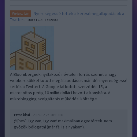
Nyereségessé tették a keresőmegállapodások a
Webisztán
Twittert
2009.12.21 17:09:00
A Bloombergnek nyiltakozó névtelen forrás szerint a nagy
webkeresőkkel kötött megállapodások már idén nyereségessé
tették a Twittert. A Google-lal kötött szerződés 15, a
microsoftos pedig 10 millió dollárt hozott a konyhára. A
mikroblogging szolgáltatás működési költsége…..
retekbá
2009.12.27 20:19:08
@[nev]
: így van, így van! maximálisan egyetértek. nem
győzök bólogatni (már fáj is a nyakam).