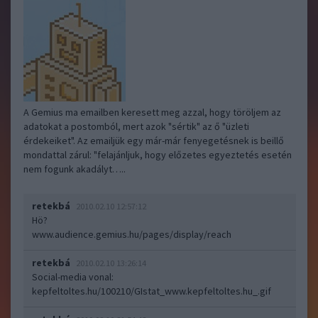
A Gemius ma emailben keresett meg azzal, hogy töröljem az
adatokat a postomból, mert azok "sértik" az ő "üzleti
érdekeiket". Az emailjük egy már-már fenyegetésnek is beillő
mondattal zárul: "felajánljuk, hogy előzetes egyeztetés esetén
nem fogunk akadályt…..
retekbá
2010.02.10 12:57:12
Hö?
www.audience.gemius.hu/pages/display/reach
retekbá
2010.02.10 13:26:14
Social-media vonal:
kepfeltoltes.hu/100210/GIstat_www.kepfeltoltes.hu_.gif