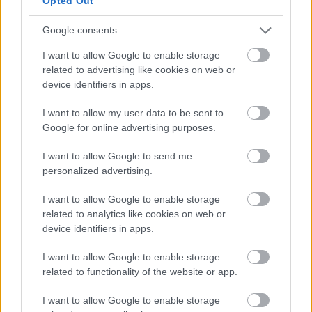
Opted Out
2008.márciusától lehetett elektronikusan céget alapítani
júliustól viszont kötelező!! E L E K T R O N I K U S A N érted
Google consents
nem félig papíron vagy teljesen papír alapon.
I want to allow Google to enable storage
Tehát hülyeséget írtál és hülyeséget is csináltál. Ezért azért
related to advertising like cookies on web or
is lehet mert az ügyvéded az okoska nem tanulta meg az
device identifiers in apps.
elektronikus cégeljárást mert lusta és csak jul 1.-en
istallálta az egészet és nem tudja kezeli. Így sok ugyvéd
I want to allow my user data to be sent to
kinyomtatva általa hitelesiti az iratokat olyat is amit nem is
Google for online advertising purposes.
Ő készít pl: cégbírósági végzés- ügyvédek jogállásáról
szóló törvény szerint ügyvéd ügyvédi iroda csak olyan
I want to allow Google to send me
iratot hitelesícthet amit Ő készített a bejegyző végzés
personalized advertising.
ugye nem ilyen. Gratulálok fasz pénzéhes buta ügyvédek.
Azt sem tudják hogy elektronikus eljárásban nem lesz
papíralapú végzés csak akkor ha személyesen bemegy
I want to allow Google to enable storage
érte a cégbíróságra. egyébként 1 nap múlva az összes
related to analytics like cookies on web or
okirat digitális aláírással megjön és csak a banknak kell
device identifiers in apps.
tovább küldeni a számlanyitáshoz ( BB, ERSTE, UniCredit )
igy csinálja.
I want to allow Google to enable storage
Nincs szükség napokra és nincs szükség papír alapú
related to functionality of the website or app.
okiratokra csak a személyi igazolványra. Az iratokat a bank
aláírásellenőrzi mert minden okiraton van digitális aláírás
I want to allow Google to enable storage
ugyanúgy mint az APEH- hez beküldötetken.