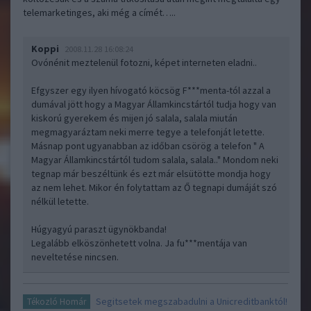
telemarketinges, aki még a címét…..
Koppi
2008.11.28 16:08:24
Ovónénit meztelenül fotozni, képet interneten eladni..
Efgyszer egy ilyen hívogató köcsög F***menta-tól azzal a
dumával jött hogy a Magyar Államkincstártól tudja hogy van
kiskorú gyerekem és mijen jó salala, salala miután
megmagyaráztam neki merre tegye a telefonját letette.
Másnap pont ugyanabban az időban csörög a telefon " A
Magyar Államkincstártól tudom salala, salala.." Mondom neki
tegnap már beszéltünk és ezt már elsütötte mondja hogy
az nem lehet. Mikor én folytattam az Ő tegnapi dumáját szó
nélkül letette.
Húgyagyú paraszt ügynökbanda!
Legalább elköszönhetett volna. Ja fu***mentája van
neveltetése nincsen.
Segitsetek megszabadulni a Unicreditbanktól!
Tékozló Homár