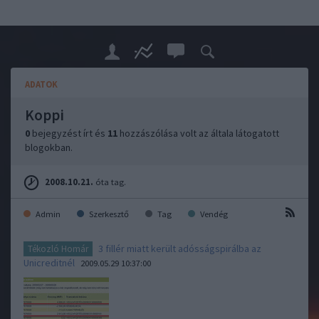
ADATOK
Koppi
0
bejegyzést írt és
11
hozzászólása volt az általa látogatott
blogokban.
2008.10.21.
óta tag.
Admin
Szerkesztő
Tag
Vendég
3 fillér miatt került adósságspirálba az
Tékozló Homár
Unicreditnél
2009.05.29 10:37:00