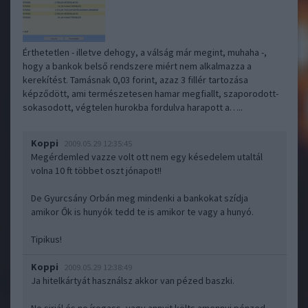
Érthetetlen - illetve dehogy, a válság már megint, muhaha -,
hogy a bankok belső rendszere miért nem alkalmazza a
kerekítést. Tamásnak 0,03 forint, azaz 3 fillér tartozása
képződött, ami természetesen hamar megfiallt, szaporodott-
sokasodott, végtelen hurokba fordulva harapott a…..
Koppi
2009.05.29 12:35:45
Megérdemled vazze volt ott nem egy késedelem utaltál
volna 10 ft többet oszt jónapot!!
De Gyurcsány Orbán meg mindenki a bankokat szídja
amikor Ők is hunyók tedd te is amikor te vagy a hunyó.
Tipikus!
Koppi
2009.05.29 12:38:49
Ja hitelkártyát használsz akkor van pézed baszki.