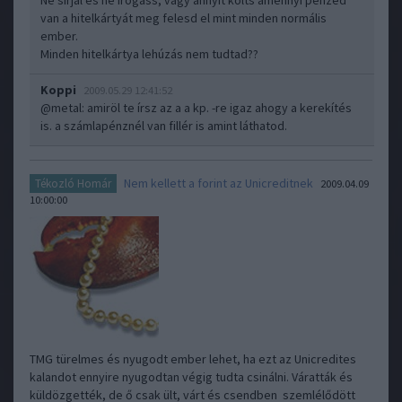
Ne sirjál és ne írogass, vagy annyit költs amennyi pénzed
van a hitelkártyát meg felesd el mint minden normális
ember.
Minden hitelkártya lehúzás nem tudtad??
Koppi
2009.05.29 12:41:52
@metal
: amiröl te írsz az a a kp. -re igaz ahogy a kerekítés
is. a számlapénznél van fillér is amint láthatod.
Nem kellett a forint az Unicreditnek
Tékozló Homár
2009.04.09
10:00:00
TMG türelmes és nyugodt ember lehet, ha ezt az Unicredites
kalandot ennyire nyugodtan végig tudta csinálni. Váratták és
küldözgették, de ő csak ült, várt és csendben szemlélődött