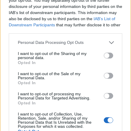
your opt-out. You may separately opt-out of the further
Igen sok mustár fogyott rohagyon meg a spar összes
befőttje.
disclosure of your personal information by third parties on the
IAB’s list of downstream participants. This information may
also be disclosed by us to third parties on the
IAB’s List of
Downstream Participants
that may further disclose it to other
1 nap helyett 1 hét a cégalapítás
Tékozló Homár
2008.10.20
13:20:00
third parties.
Please note that this website/app uses one or more Google
Personal Data Processing Opt Outs
services and may gather and store information including but
not limited to your visit or usage behaviour. You may click to
I want to opt-out of the Sharing of my
personal data.
grant or deny consent to Google and its third-party tags to
Opted In
use your data for below specified purposes in below Google
consent section.
I want to opt-out of the Sale of my
Personal Data.
Kevés ország lehet a világon, ahol az elektronikus fizetés és
Opted In
ügyintézés lassabb, mint analóg korában. Herodes a
I want to opt-out of processing my
cégalapításon bukott ki legutóbb. Régen ugyanis 1 nap alatt már
Personal Data for Targeted Advertising.
működhetett a cég, most pedig ez 1 hétig tartott: Próbáltál
Opted In
mostanában céget alapítani? Na…..
I want to opt-out of Collection, Use,
Retention, Sale, and/or Sharing of my
Koppi
2008.10.21 21:39:02
Personal Data that Is Unrelated with the
Purposes for which it was collected.
Ez megint egy kamuposzt.