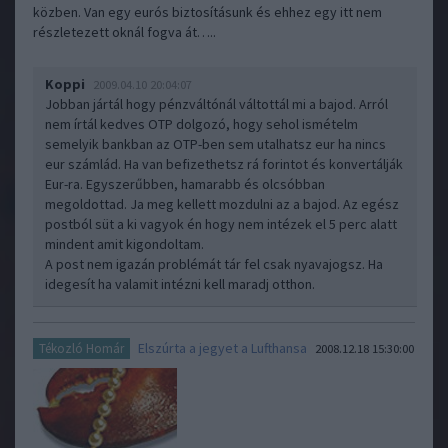
közben. Van egy eurós biztosításunk és ehhez egy itt nem
részletezett oknál fogva át…..
Koppi
2009.04.10 20:04:07
Jobban jártál hogy pénzváltónál váltottál mi a bajod. Arról
nem írtál kedves OTP dolgozó, hogy sehol ismételm
semelyik bankban az OTP-ben sem utalhatsz eur ha nincs
eur számlád. Ha van befizethetsz rá forintot és konvertálják
Eur-ra. Egyszerűbben, hamarabb és olcsóbban
megoldottad. Ja meg kellett mozdulni az a bajod. Az egész
postból süt a ki vagyok én hogy nem intézek el 5 perc alatt
mindent amit kigondoltam.
A post nem igazán problémát tár fel csak nyavajogsz. Ha
idegesít ha valamit intézni kell maradj otthon.
Elszúrta a jegyet a Lufthansa
Tékozló Homár
2008.12.18 15:30:00