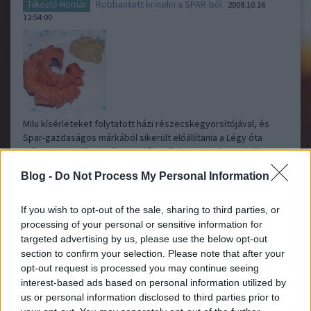
Robbantott krinolin a SPAR-ból
Tékozló Homár
2008.10.16
12:54:00
Milu kísérleteket folytatott házi részecskegyorsítójával, és
Spar-gazdaságos márkából sikerült előállítania a Légy óta
előszeretettel használt speciális effektust, amikor a delikvens
belső szervei a testén kívül kapnak helyet: Bizony elért minket
Blog -
Do Not Process My Personal Information
is a válság, és egyik…..
If you wish to opt-out of the sale, sharing to third parties, or
Koppi
2008.10.21 21:46:28
processing of your personal or sensitive information for
Ha előtte kicsit megszurkálod és nem akarod felrobbantani
targeted advertising by us, please use the below opt-out
és vízben főzted volna meg akkor meg is ehetted volna de
section to confirm your selection. Please note that after your
akkor ugye nincs poszt.
opt-out request is processed you may continue seeing
interest-based ads based on personal information utilized by
Ja egyábként Spar lecsókolbászt ettem a múltkor nem volt
us or personal information disclosed to third parties prior to
kifordítva ize viszont nyema...