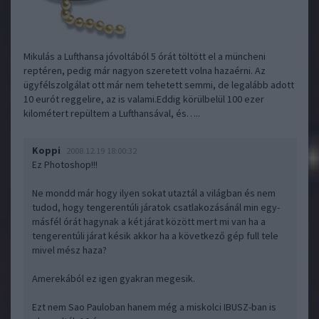
Mikulás a Lufthansa jóvoltából 5 órát töltött el a müncheni
reptéren, pedig már nagyon szeretett volna hazaérni. Az
ügyfélszolgálat ott már nem tehetett semmi, de legalább adott
10 eurót reggelire, az is valami.Eddig körülbelül 100 ezer
kilométert repültem a Lufthansával, és…..
Koppi
2008.12.19 18:00:32
Ez Photoshop!!!
Ne mondd már hogy ilyen sokat utaztál a világban és nem
tudod, hogy tengerentúli járatok csatlakozásánál min egy-
másfél órát hagynak a két járat között mert mi van ha a
tengerentúli járat késik akkor ha a következő gép full tele
mivel mész haza?
Amerekából ez igen gyakran megesik.
Ezt nem Sao Pauloban hanem még a miskolci IBUSZ-ban is