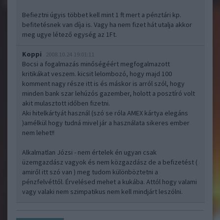
Befieztni úgyis többet kell mint 1 ft mert a pénztári kp.
befitetésnek van díja is. Vagy ha nem fizet hát utalja akkor
meg ugye létező egység az 1Ft.
Koppi
2008.10.24 19:01:11
Bocsi a fogalmazás minőségéért megfogalmazott
kritikákat veszem. kicsit lelombozó, hogy majd 100
komment nagy része itt is és máskor is arról szól, hogy
minden bank szar lehúzós gazember, holott a posztíró volt
akit mulasztott időben fizetni.
Aki hitelkártyát használ (szó se róla AMEX kártya elegáns
)amélkül hogy tudná mivel jár a használata sikeres ember
nem lehet!!
Alkalmatlan Józsi - nem értelek én ugyan csak
üzemgazdász vagyok és nem közgazdász de a befizetést (
amiről itt szó van ) meg tudom különböztetni a
pénzfelvéttől. Érvelésed mehet a kukába. Attól hogy valami
vagy valaki nem szimpatikus nem kell mindjárt leszólni.