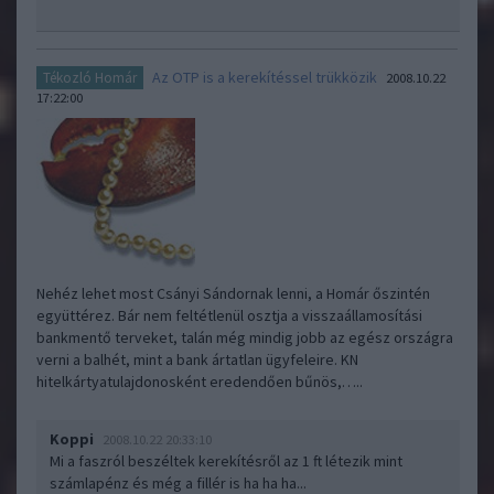
Az OTP is a kerekítéssel trükközik
Tékozló Homár
2008.10.22
17:22:00
Nehéz lehet most Csányi Sándornak lenni, a Homár őszintén
együttérez. Bár nem feltétlenül osztja a visszaállamosítási
bankmentő terveket, talán még mindig jobb az egész országra
verni a balhét, mint a bank ártatlan ügyfeleire. KN
hitelkártyatulajdonosként eredendően bűnös,…..
Koppi
2008.10.22 20:33:10
Mi a faszról beszéltek kerekítésről az 1 ft létezik mint
számlapénz és még a fillér is ha ha ha...