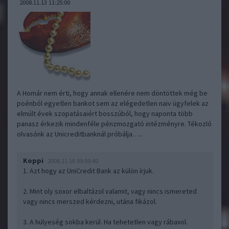
2008.11.13 11:25:00
A Homár nem érti, hogy annak ellenére nem döntöttek még be
poénból egyetlen bankot sem az elégedetlen naiv ügyfelek az
elmúlt évek szopatásaiért bosszúból, hogy naponta több
panasz érkezik mindenféle pénzmozgató intézményre. Tékozló
olvasónk az Unicreditbanknál próbálja…..
Koppi
2008.11.16 09:50:40
1. Azt hogy az UniCredit Bank az külön írjuk.
2. Mint oly soxor elbaltázol valamit, vagy nincs ismereted
vagy nincs merszed kérdezni, utána fikázol.
3. A hülyeség sokba kerül. Ha tehetetlen vagy rábaxol.