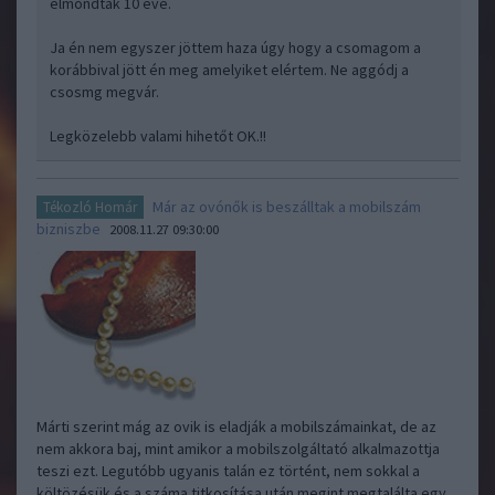
elmondták 10 éve.
Ja én nem egyszer jöttem haza úgy hogy a csomagom a
korábbival jött én meg amelyiket elértem. Ne aggódj a
csosmg megvár.
Legközelebb valami hihetőt OK.!!
Már az ovónők is beszálltak a mobilszám
Tékozló Homár
bizniszbe
2008.11.27 09:30:00
Márti szerint mág az ovik is eladják a mobilszámainkat, de az
nem akkora baj, mint amikor a mobilszolgáltató alkalmazottja
teszi ezt. Legutóbb ugyanis talán ez történt, nem sokkal a
költözésük és a száma titkosítása után megint megtalálta egy