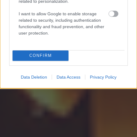
related to personalization.
Ergo az ügyvéded megszpoatott mert buta volt és te is az
I want to allow Google to enable storage
vagy hogy ebből még posztot is nyitsz és félre vezetsz
related to security, including authentication
mindenkit.
functionality and fraud prevention, and other
user protection.
Belépve többet láthatsz.
Itt beléphetsz
CONFIRM
felhasználási feltételek
adatvédelmi tájékoztató
segítség
jogi
problémák
dsa
impresszum
médiaajánlat
süti beállítások
módosítása
Data Deletion
Data Access
Privacy Policy