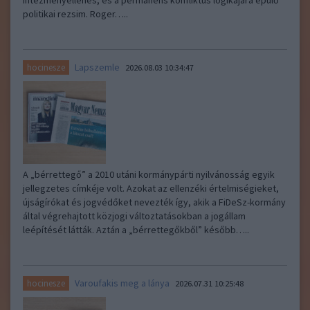
intézményellenes, és a permanens konfliktus logikájára épülő
politikai rezsim. Roger…..
Lapszemle
hocinesze
2026.08.03 10:34:47
A „bérrettegő” a 2010 utáni kormánypárti nyilvánosság egyik
jellegzetes címkéje volt. Azokat az ellenzéki értelmiségieket,
újságírókat és jogvédőket nevezték így, akik a FiDeSz-kormány
által végrehajtott közjogi változtatásokban a jogállam
leépítését látták. Aztán a „bérrettegőkből” később…..
Varoufakis meg a lánya
hocinesze
2026.07.31 10:25:48