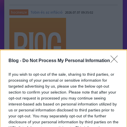
Tobin és az infláció
hocinesze
2026.07.07 09:35:02
Blog -
Do Not Process My Personal Information
If you wish to opt-out of the sale, sharing to third parties, or
A Douglas Greenwald szerkesztette, 1982-es Encyclopedia of
processing of your personal or sensitive information for
Economics inflációról szóló szócikkét az 1981-ben Nobel-díjjal
targeted advertising by us, please use the below opt-out
kitüntetett keynesiánus közgazdász, James Tobin írta. A
section to confirm your selection. Please note that after your
tizenhárom oldalas(!), sűrűn szedett szócikk egy helyütt világos
opt-out request is processed you may continue seeing
megállapítást tesz: önmagában a kőolaj, az élelmiszer…..
interest-based ads based on personal information utilized by
us or personal information disclosed to third parties prior to
your opt-out. You may separately opt-out of the further
disclosure of your personal information by third parties on the
Rothbard és a pénzkínálat
hocinesze
2026.07.06 10:26:18