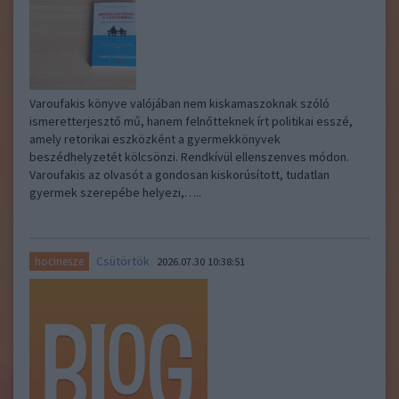
Varoufakis könyve valójában nem kiskamaszoknak szóló
ismeretterjesztő mű, hanem felnőtteknek írt politikai esszé,
amely retorikai eszközként a gyermekkönyvek
beszédhelyzetét kölcsönzi. Rendkívül ellenszenves módon.
Varoufakis az olvasót a gondosan kiskorúsított, tudatlan
gyermek szerepébe helyezi,…..
Csütörtök
hocinesze
2026.07.30 10:38:51