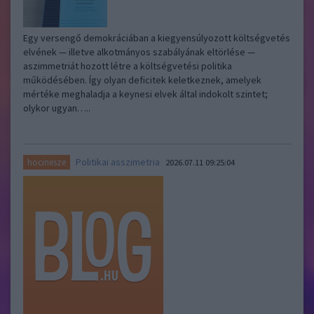
Egy versengő demokráciában a kiegyensúlyozott költségvetés
elvének — illetve alkotmányos szabályának eltörlése —
aszimmetriát hozott létre a költségvetési politika
működésében. Így olyan deficitek keletkeznek, amelyek
mértéke meghaladja a keynesi elvek által indokolt szintet;
olykor ugyan…..
Politikai asszimetria
hocinesze
2026.07.11 09:25:04