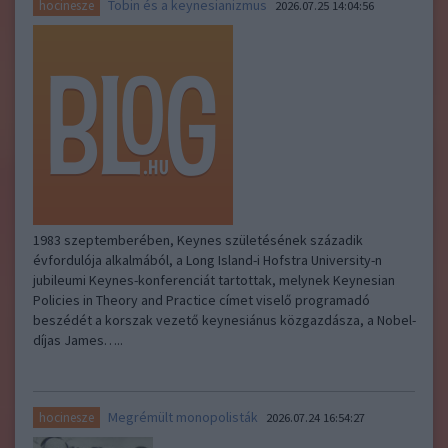
Tobin és a keynesianizmus
hocinesze
2026.07.25 14:04:56
1983 szeptemberében, Keynes születésének századik
évfordulója alkalmából, a Long Island-i Hofstra University-n
jubileumi Keynes-konferenciát tartottak, melynek Keynesian
Policies in Theory and Practice címet viselő programadó
beszédét a korszak vezető keynesiánus közgazdásza, a Nobel-
díjas James…..
Megrémült monopolisták
hocinesze
2026.07.24 16:54:27