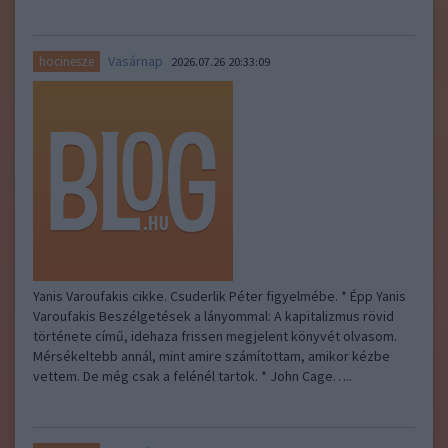
Vasárnap
hocinesze
2026.07.26 20:33:09
Yanis Varoufakis cikke. Csuderlik Péter figyelmébe. * Épp Yanis
Varoufakis Beszélgetések a lányommal: A kapitalizmus rövid
története című, idehaza frissen megjelent könyvét olvasom.
Mérsékeltebb annál, mint amire számítottam, amikor kézbe
vettem. De még csak a felénél tartok. * John Cage…..