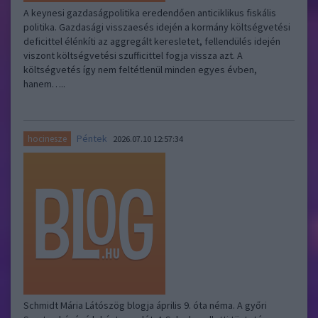
A keynesi gazdaságpolitika eredendően anticiklikus fiskális
politika. Gazdasági visszaesés idején a kormány költségvetési
deficittel élénkíti az aggregált keresletet, fellendülés idején
viszont költségvetési szufficittel fogja vissza azt. A
költségvetés így nem feltétlenül minden egyes évben,
hanem…..
Péntek
hocinesze
2026.07.10 12:57:34
Schmidt Mária Látószög blogja április 9. óta néma. A győri