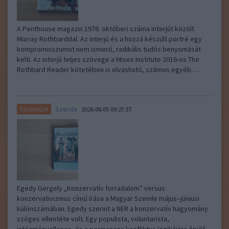
A Penthouse magazin 1976. októberi száma interjút közölt
Murray Rothbarddal. Az interjú és a hozzá készült portré egy
kompromisszumot nem ismerő, radikális tudós benyomását
kelti. Az interjú teljes szövege a Mises Institute 2016-os The
Rothbard Reader kötetében is olvasható, számos egyéb…..
Szerda
hocinesze
2026.08.05 09:27:37
Egedy Gergely „Konzervatív forradalom” versus
konzervativizmus című írása a Magyar Szemle május–júniusi
különszámában. Egedy szerint a NER a konzervatív hagyomány
szöges ellentéte volt. Egy populista, voluntarista,