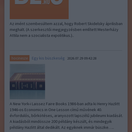
Az imént szembesültem azzal, hogy Robert Skidelsky áprilisban
meghalt. (A szerkesztői megjegyzésben említett Mesterházy
Attila nem a szocialista expolitikus.)..
Egy kis büszkeség
hocinesze
2026.07.29 09:42:28
A New York-i Laissez Faire Books 1986-ban adta ki Henry Hazlitt
1946-os Economics in One Lesson című művének 40.
évfordulós, bőrkötéses, aranyozott lapszélű jubileumi kiadását.
A kiadásból mindössze 200 példány készült, és mindegyik
példány Hazlitt által dedikált. Az egyiknek immár büszke…..