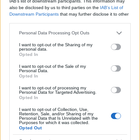
IAB’s list of downstream participants. This information may
also be disclosed by us to third parties on the
IAB’s List of
Downstream Participants
that may further disclose it to other
third parties.
Please note that this website/app uses one or more Google
Personal Data Processing Opt Outs
services and may gather and store information including but
not limited to your visit or usage behaviour. You may click to
I want to opt-out of the Sharing of my
personal data.
grant or deny consent to Google and its third-party tags to
Opted In
use your data for below specified purposes in below Google
consent section.
I want to opt-out of the Sale of my
Rothbard 1978-as Austrian Definitions of the Supply of Money
Personal Data.
című tanulmánya (in) természetesen Mises pénzfogalmából
Opted In
indul ki. Mises szerint a pénz lényege, hogy általános
I want to opt-out of processing my
csereeszköz, illetve a piaci ügyletek végső fizetési eszköze.
Personal Data for Targeted Advertising.
Ezzel önmagában nincs is probléma. A látra szóló bankbetét,
Opted In
vagyis…..
I want to opt-out of Collection, Use,
Retention, Sale, and/or Sharing of my
Personal Data that Is Unrelated with the
Purposes for which it was collected.
Szombat
hocinesze
2026.07.04 20:18:17
Opted Out