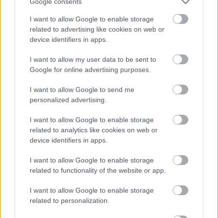
Google consents
I want to allow Google to enable storage
related to advertising like cookies on web or
device identifiers in apps.
I want to allow my user data to be sent to
Google for online advertising purposes.
I want to allow Google to send me
Seres Laci felköszönti a 250 éves Egyesült Államokat, amit a
personalized advertising.
magam részéről stílszerűen egy Ayn Rand‑idézettel
egészítenék ki. * Borítókép. Bár a 11., 14., 18. és 19. kötetek
hiányoznak, így is elég komoly jelzésértéke van...
I want to allow Google to enable storage
related to analytics like cookies on web or
device identifiers in apps.
Friedman-interjú
hocinesze
2026.07.02 09:29:40
I want to allow Google to enable storage
related to functionality of the website or app.
I want to allow Google to enable storage
related to personalization.