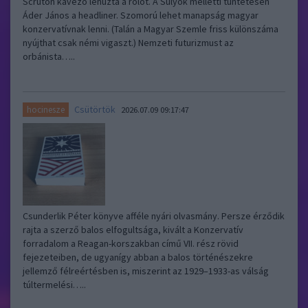
Scruton kávézó lehúzta a rolót. A Sulyok melletti tüntetésen
Áder János a headliner. Szomorú lehet manapság magyar
konzervatívnak lenni. (Talán a Magyar Szemle friss különszáma
nyújthat csak némi vigaszt.) Nemzeti futurizmust az
orbánista…..
Csütörtök
hocinesze
2026.07.09 09:17:47
Csunderlik Péter könyve afféle nyári olvasmány. Persze érződik
rajta a szerző balos elfogultsága, kivált a Konzervatív
forradalom a Reagan-korszakban című VII. rész rövid
fejezeteiben, de ugyanígy abban a balos történészekre
jellemző félreértésben is, miszerint az 1929–1933-as válság
túltermelési…..