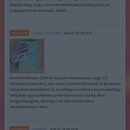
állapítja meg, hogy a kereskedelmi bankok hitelnyújtással
számlapénzt teremtenek, ebből…..
A pénz története
hocinesze
2026.07.20 08:13:37
David McWilliams 2024-es könyve olvasmányos, nagy ívű
történelmi panoráma, ami a pénz történetét meséli el gondosan
válogatott epizódokon át, az Ishango-csonttól a kriptovalutákig.
Valójában egy szellemes ismeretterjesztő munka. Nem
közgazdaságtan, de még csak nem is klasszikus
elmélettörténet. Nem…..
Szombat
hocinesze
2026.07.18 09:19:36