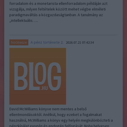
forradalom és a monetarista ellenforradalom példáján azt
vizsgálja, milyen feltételek között mehet végbe elméleti
paradigmaváltás a közgazdaságtanban. A tanulmány az
„intellektuális…..
A pénz története 2.
hocinesze
2026.07.21 07:42:34
David McWilliams könyve nem mentes a belső
ellentmondásoktól. Anélkül, hogy ezeket a fogalmakat
használná, McWilliams a könyv egy helyén megkülönbözteti a
pénzkínálat exogén és endogén felfogását. Noha helyesen