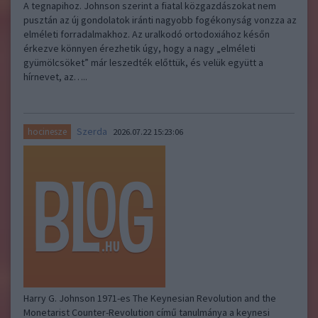
A tegnapihoz. Johnson szerint a fiatal közgazdászokat nem
pusztán az új gondolatok iránti nagyobb fogékonyság vonzza az
elméleti forradalmakhoz. Az uralkodó ortodoxiához későn
érkezve könnyen érezhetik úgy, hogy a nagy „elméleti
gyümölcsöket” már leszedték előttük, és velük együtt a
hírnevet, az…..
Szerda
hocinesze
2026.07.22 15:23:06
Harry G. Johnson 1971-es The Keynesian Revolution and the
Monetarist Counter-Revolution című tanulmánya a keynesi