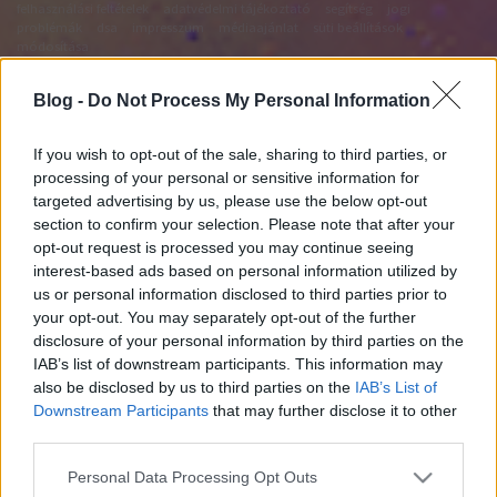
felhasználási feltételek
adatvédelmi tájékoztató
segítség
jogi
problémák
dsa
impresszum
médiaajánlat
süti beállítások
módosítása
Blog -
Do Not Process My Personal Information
If you wish to opt-out of the sale, sharing to third parties, or
processing of your personal or sensitive information for
targeted advertising by us, please use the below opt-out
section to confirm your selection. Please note that after your
opt-out request is processed you may continue seeing
interest-based ads based on personal information utilized by
us or personal information disclosed to third parties prior to
your opt-out. You may separately opt-out of the further
disclosure of your personal information by third parties on the
IAB’s list of downstream participants. This information may
also be disclosed by us to third parties on the
IAB’s List of
Downstream Participants
that may further disclose it to other
third parties.
Please note that this website/app uses one or more Google
Personal Data Processing Opt Outs
services and may gather and store information including but