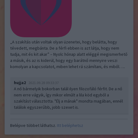
„A szakítás után voltak olyan üzenetei, hogy belátta, hogy
tévedett, megbánta. De a férfi ebben is azt látja, hogy nem
tudja, mit és kit akar” – Nyolc hónap alatt eléggé megismerhető
a másik, és az is kiderül, hogy egy barátnő mennyire veszi
komolyan a kapcsolatot, miben lehet rá számítani, és miből…..
hujja2
2021.09.28 09:33:37
A nő bármelyik bokorban talál ilyen filozofáló férfit. De a nő
nem erre vágyik, így mikor elmúlt a lila köd egyből a
szakítást választotta. "Élj a mának" mondta magában, ennél
találok egyszerűbb, jobb szexet is.
Belépve többet láthatsz.
Itt beléphetsz