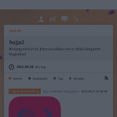
ADATOK
hujja2
0
bejegyzést írt és
1
hozzászólása volt az általa látogatott
blogokban.
2021.09.28.
óta tag.
Admin
Szerkesztő
Tag
Vendég
Egy szakítás margójára
Csajok és Pasik Blog
2021.09.27 07:43:00