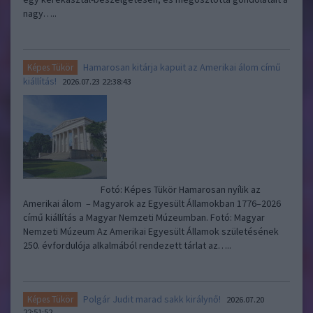
nagy…..
Hamarosan kitárja kapuit az Amerikai álom című
Képes Tükör
kiállítás!
2026.07.23 22:38:43
Fotó: Képes Tükör Hamarosan nyílik az
Amerikai álom – Magyarok az Egyesült Államokban 1776–2026
című kiállítás a Magyar Nemzeti Múzeumban. Fotó: Magyar
Nemzeti Múzeum Az Amerikai Egyesült Államok születésének
250. évfordulója alkalmából rendezett tárlat az…..
Polgár Judit marad sakk királynő!
Képes Tükör
2026.07.20
22:51:52