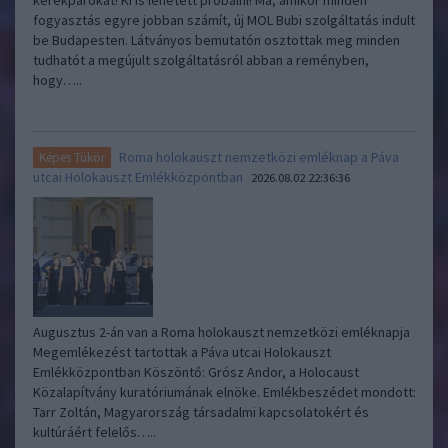
kerékpárokat! Ki is lehetett próbálni! Ma, amikor minden
fogyasztás egyre jobban számít, új MOL Bubi szolgáltatás indult
be Budapesten. Látványos bemutatón osztottak meg minden
tudhatót a megújult szolgáltatásról abban a reményben,
hogy…..
Roma holokauszt nemzetközi emléknap a Páva
Képes Tükör
utcai Holokauszt Emlékközpontban
2026.08.02 22:36:36
Augusztus 2-án van a Roma holokauszt nemzetközi emléknapja
Megemlékezést tartottak a Páva utcai Holokauszt
Emlékközpontban Köszöntő: Grósz Andor, a Holocaust
Közalapítvány kuratóriumának elnöke. Emlékbeszédet mondott:
Tarr Zoltán, Magyarország társadalmi kapcsolatokért és
kultúráért felelős…..