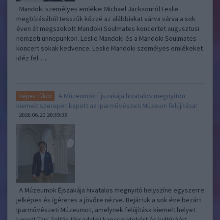
Mandoki személyes emlékei Michael Jacksonról Leslie
megbízásából tesszük közzé az alábbiakat várva várva a sok
éven át megszokott Mandoki Soulmates koncertet augusztusi
nemzeti ünnepünkön. Leslie Mandoki és a Mandoki Soulmates
koncert sokak kedvence. Leslie Mandoki személyes emlékeket
idéz fel…..
A Múzeumok Éjszakája hivatalos megnyitón
Képes Tükör
kiemelt szerepet kapott az Iparművészeti Múzeum felújítása!
2026.06.20 20:39:33
A Múzeumok Éjszakája hivatalos megnyitó helyszíne egyszerre
jelképes és ígéretes a jövőre nézve. Bejártuk a sok éve bezárt
Iparművészeti Múzeumot, amelynek felújítása kiemelt helyet
kapott Tarr Zoltán társadalmi kapcsolatokért és kultúráért