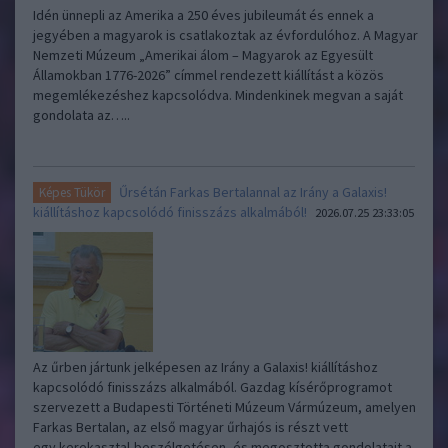
Idén ünnepli az Amerika a 250 éves jubileumát és ennek a
jegyében a magyarok is csatlakoztak az évfordulóhoz. A Magyar
Nemzeti Múzeum „Amerikai álom – Magyarok az Egyesült
Államokban 1776-2026” címmel rendezett kiállítást a közös
megemlékezéshez kapcsolódva. Mindenkinek megvan a saját
gondolata az…..
Űrsétán Farkas Bertalannal az Irány a Galaxis!
Képes Tükör
kiállításhoz kapcsolódó finisszázs alkalmából!
2026.07.25 23:33:05
Az űrben jártunk jelképesen az Irány a Galaxis! kiállításhoz
kapcsolódó finisszázs alkalmából. Gazdag kísérőprogramot
szervezett a Budapesti Történeti Múzeum Vármúzeum, amelyen
Farkas Bertalan, az első magyar űrhajós is részt vett
egy kerekasztal-beszélgetésen, és megosztotta gondolatait a