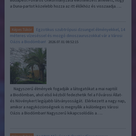
Budapest Főváros Önkormányzata elkötelezett amellett, hogy
a Duna-partot közelebb hozza az itt élőkhöz és visszaadja…..
Egzotikus szubtrópusi dzsungel élményekkel, 14
Képes Tükör
méteres vízeséssel és mozgó dinoszauruszokkal vár a Városi
Oázis a Biodómban!
2026.07.01 08:52:15
Nagyszerű élmények fogadják a látogatókat a mai naptól
a Biodómban, ahol első kézből fedezhetik fel a Fővárosi Állat-
és Növénykert legújabb látványosságát. Elérkezett a nagy nap,
amikor a nagyközönségnek is megnyílik a különleges Városi
Oázis a Biodómban! Nagyszerű kikapcsolódás a…..