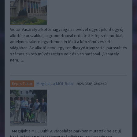
Victor Vasarely alkotói nagysága a nevével egyet jelent egy új
alkotói korszakkal, a geometriával erősített kifejezésmóddal,
amelynek sikere egyetemes értékű a képzőművészet
világában. Az alkotó neve egy rendhagyó irányzattal párosult és
számos alkotó művészetére volt és van hatással. „Vasarely
nem…..
Megújult a MOL Bubi!
Képes Tükör
2026.08.03 23:02:40
Megújult a MOL Bubi! A Városháza parkban mutatták be az új