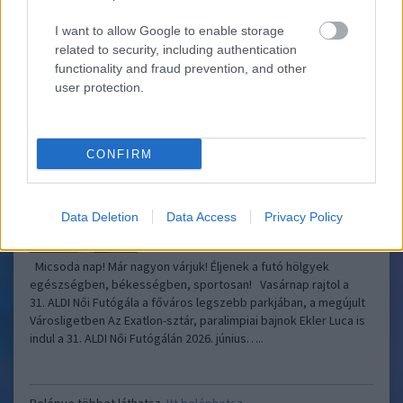
verőfényes! Több mint tízezer női futóval indult el a sportos
nyár: sikeresen zárult a 31. ALDI Női Futógála Tökéletes nyári
I want to allow Google to enable storage
időben, 10.200 nevezővel, fesztivál…..
related to security, including authentication
functionality and fraud prevention, and other
user protection.
Vasárnap rajtol a 31. ALDI Női Futógála a
Képes Tükör
Városligetben a Hősök terén!
2026.06.07 00:10:29
CONFIRM
Data Deletion
Data Access
Privacy Policy
Micsoda nap! Már nagyon várjuk! Éljenek a futó hölgyek
egészségben, békességben, sportosan! Vasárnap rajtol a
31. ALDI Női Futógála a főváros legszebb parkjában, a megújult
Városligetben Az Exatlon-sztár, paralimpiai bajnok Ekler Luca is
indul a 31. ALDI Női Futógálán 2026. június…..