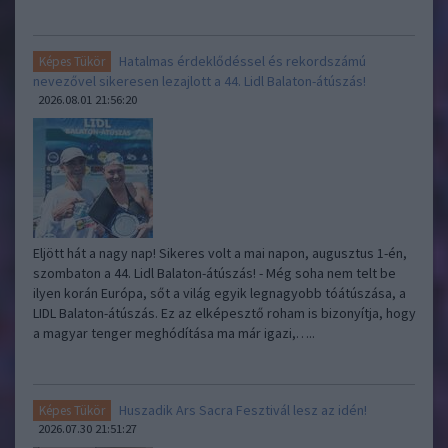
Hatalmas érdeklődéssel és rekordszámú
Képes Tükör
nevezővel sikeresen lezajlott a 44. Lidl Balaton-átúszás!
2026.08.01 21:56:20
Eljött hát a nagy nap! Sikeres volt a mai napon, augusztus 1-én,
szombaton a 44. Lidl Balaton-átúszás! - Még soha nem telt be
ilyen korán Európa, sőt a világ egyik legnagyobb tóátúszása, a
LIDL Balaton-átúszás. Ez az elképesztő roham is bizonyítja, hogy
a magyar tenger meghódítása ma már igazi,…..
Huszadik Ars Sacra Fesztivál lesz az idén!
Képes Tükör
2026.07.30 21:51:27