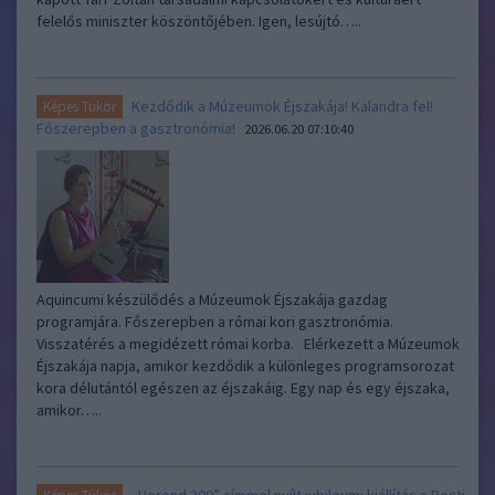
felelős miniszter köszöntőjében. Igen, lesújtó…..
Kezdődik a Múzeumok Éjszakája! Kalandra fel!
Képes Tükör
Főszerepben a gasztronómia!
2026.06.20 07:10:40
Aquincumi készülődés a Múzeumok Éjszakája gazdag
programjára. Főszerepben a római kori gasztronómia.
Visszatérés a megidézett római korba. Elérkezett a Múzeumok
Éjszakája napja, amikor kezdődik a különleges programsorozat
kora délutántól egészen az éjszakáig. Egy nap és egy éjszaka,
amikor…..