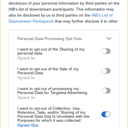
disclosure of your personal information by third parties on the
Bölcskei Filmnapok a Szent András Kastélyban
Képes Tükör
IAB’s list of downstream participants. This information may
2026.06.10 22:38:20
also be disclosed by us to third parties on the
IAB’s List of
Downstream Participants
that may further disclose it to other
third parties.
Please note that this website/app uses one or more Google
Personal Data Processing Opt Outs
services and may gather and store information including but
not limited to your visit or usage behaviour. You may click to
I want to opt-out of the Sharing of my
personal data.
grant or deny consent to Google and its third-party tags to
Bölcskei Filmnapok a Szent András Kastélyban "Mint valami
Opted In
use your data for below specified purposes in below Google
elvarázsolt kastély - nézek vissza a hatalmas platánokon túli
consent section.
sárga kúriára..." Molnár Gábor: Makk és jaguár Bölcskei
I want to opt-out of the Sale of my
Filmnapok Június. 11-14. Találkozzunk Bölcskén! Várunk minden
Personal Data.
Opted In
érdeklődő filmbarátot! Szent András Kastélyközzététel…..
I want to opt-out of processing my
Personal Data for Targeted Advertising.
Opted In
Tony Curtis Múzeum Budapesten
Képes Tükör
2026.06.08 23:51:16
I want to opt-out of Collection, Use,
Retention, Sale, and/or Sharing of my
Personal Data that Is Unrelated with the
Purposes for which it was collected.
Opted Out