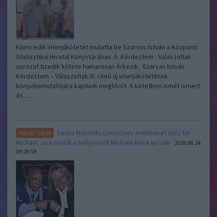
Kilencedik interjúkötetét mutatta be Szarvas István a Központi
Statisztikai Hivatal Könyvtárában. A Kérdeztem - Válaszoltak
sorozat tizedik kötete hamarosan érkezik. Szarvas István
Kérdeztem – Válaszoltak IX. című új interjúkötetének
könyvbemutatójára kaptunk meghívót. A kötetben ismét ismert
és…..
Leslie Mandoki személyes emlékeket idéz fel
Képes Tükör
Michael Jacksonról a hollywoodi Michael-film kapcsán
2026.06.24
09:26:54