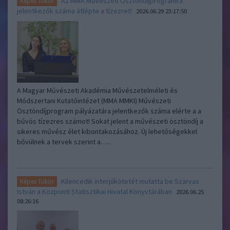
Az MMA Művészeti Ösztöndíjprogramra
Képes Tükör
jelentkezők száma átlépte a tízezret!
2026.06.29 23:17:50
A Magyar Művészeti Akadémia Művészetelméleti és
Módszertani Kutatóintézet (MMA MMKI) Művészeti
Ösztöndíjprogram pályázatára jelentkezők száma elérte a a
bűvös tízezres számot! Sokat jelent a művészeti ösztöndíj a
sikeres művész élet kibontakozásához. Új lehetőségekkel
bővülnek a tervek szerint a…..
Kilencedik interjúkötetét mutatta be Szarvas
Képes Tükör
István a Központi Statisztikai Hivatal Könyvtárában
2026.06.25
08:26:16