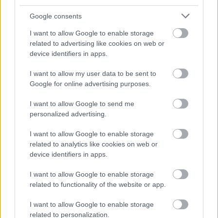
Google consents
Hollywood beköltözött Budapestre, az ORIGO Filmstúdióba
I want to allow Google to enable storage
Ünnepel a filmvilág, Tony Curtis Múzeum nyílt az ORIGO
related to advertising like cookies on web or
Filmstúdióban, Budapesten. A megnyitó ünnepségen a Tony
device identifiers in apps.
Curtis emlékfilm vetítése után Horváthné Dr. Fekszi Márta,
ORIGO Filmstúdió vezérigazgatója és Bokor Balázs, a Magyar
I want to allow my user data to be sent to
Hollywood…..
Google for online advertising purposes.
I want to allow Google to send me
personalized advertising.
Több mint tízezer női futóval indult el a sportos
Képes Tükör
nyár a 31. ALDI Női Futógálán a Városligetben!
2026.06.07 18:05:50
I want to allow Google to enable storage
related to analytics like cookies on web or
device identifiers in apps.
I want to allow Google to enable storage
related to functionality of the website or app.
Nagy népszerőséggel indult el a 31. ALDI Női Futógála! A
I want to allow Google to enable storage
lelkesedés határokon átívelő! A helyszín és az időjárás derűs és
related to personalization.