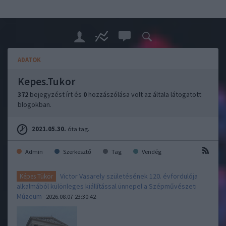
ADATOK
Kepes.Tukor
372
bejegyzést írt és
0
hozzászólása volt az általa látogatott
blogokban.
2021.05.30.
óta tag.
Admin
Szerkesztő
Tag
Vendég
Victor Vasarely születésének 120. évfordulója
Képes Tükör
alkalmából különleges kiállítással ünnepel a Szépművészeti
Múzeum
2026.08.07 23:30:42