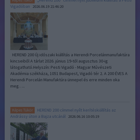
„Herend 200” címmel nyílt jubileumi kiállítás a Pesti
Képes Tükör
Vigadóban
2026.06.19 21:46:20
HEREND 200 Új időszaki kiállítás a Herendi Porcelánmanufaktúra
kincseiből A tárlat 2026. június 19-től augusztus 30-ig
látogatható.Helyszín: Pesti Vigadó - Magyar Művészeti
Akadémia székháza, 1051 Budapest, Vigadó tér 2. A 200 ÉVES A
Herendi Porcelán Manufaktúra ünnepel és erre minden oka
meg…..
HEREND 200 címmel nyílt kerítéskiállítás az
Képes Tükör
Andrássy úton a Bajza utcánál
2026.06.16 10:05:19