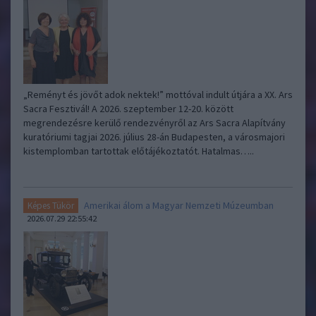
„Reményt és jövőt adok nektek!” mottóval indult útjára a XX. Ars
Sacra Fesztivál! A 2026. szeptember 12-20. között
megrendezésre kerülő rendezvényről az Ars Sacra Alapítvány
kuratóriumi tagjai 2026. július 28-án Budapesten, a városmajori
kistemplomban tartottak előtájékoztatót. Hatalmas…..
Amerikai álom a Magyar Nemzeti Múzeumban
Képes Tükör
2026.07.29 22:55:42