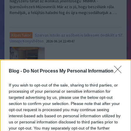
Nagyszerű tárlat az ikonikus jelentőségű MNMKK -
Iparművészeti Múzeumról. Már az is jó, hogy beszélünk róla.
Reméljük, a felújítás haladni fog és újra megcsodálhatjuk a…..
Szarvas István az esőben is lelkesen dedikált a 97.
Képes Tükör
Ünnepi Könyvhéten
2026.06.14 22:49:47
Blog -
Do Not Process My Personal Information
If you wish to opt-out of the sale, sharing to third parties, or
Szarvas az esőben is lelkesen dedikált a 97. Ünnepi
processing of your personal or sensitive information for
Könyvhéten Szarvas István újságíró, író „Kérdeztem –
targeted advertising by us, please use the below opt-out
Válaszoltak IX.” című interjúkötetével mutatkozott be idén a
section to confirm your selection. Please note that after your
Vígadó téren a Rím Könyvkiadó standjánál. Szarvas István az
esőben kitartóan dedikált 2026. június 14-én, vasárnap 14 órától
opt-out request is processed you may continue seeing
a…..
interest-based ads based on personal information utilized by
us or personal information disclosed to third parties prior to
your opt-out. You may separately opt-out of the further