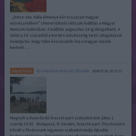
„Dolce vita. Itália élménye két évszázad magyar
művészetében” címmel látható időszaki kiállítás a Magyar
Nemzeti Galériában. A kiállítás augusztus 23-ig látogatható. A
tárlat a 19. századtól a kortárs művészetig tartó válogatással
mutatja be, hogy Itália évszázadok óta a magyar utazók
kedvelt…..
Új szabadstrand nyílt Újbudán
Képes Tükör
2026.07.01 23:17:13
Megnyílt a Duna-fürdő Árasztó-part szabadstrand. július 1.
szerda 10:30. Budapest, XI. kerület, Árasztó-part. Ötszörösére
bővült a fővárosunk ingyenes szabadstrandja Újbudán.