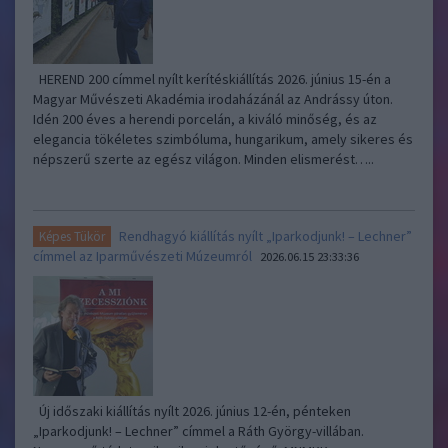
HEREND 200 címmel nyílt kerítéskiállítás 2026. június 15-én a
Magyar Művészeti Akadémia irodaházánál az Andrássy úton.
Idén 200 éves a herendi porcelán, a kiváló minőség, és az
elegancia tökéletes szimbóluma, hungarikum, amely sikeres és
népszerű szerte az egész világon. Minden elismerést…..
Rendhagyó kiállítás nyílt „Iparkodjunk! – Lechner”
Képes Tükör
címmel az Iparművészeti Múzeumról
2026.06.15 23:33:36
Új időszaki kiállítás nyílt 2026. június 12-én, pénteken
„Iparkodjunk! – Lechner” címmel a Ráth György-villában.