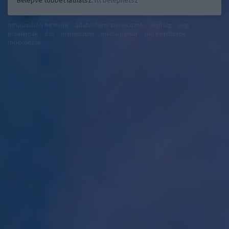
Belépve többet láthatsz.
Itt beléphetsz
felhasználási feltételek
adatvédelmi tájékoztató
segítség
jogi
problémák
dsa
impresszum
médiaajánlat
süti beállítások
módosítása