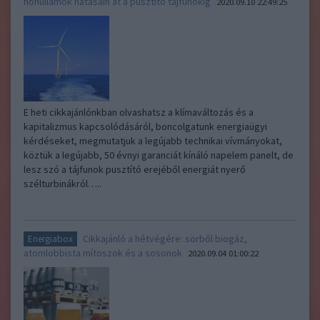
hőhullámok hatásain át a pusztító tájfunokig
2020.09.10 22:49:25
E heti cikkajánlónkban olvashatsz a klímaváltozás és a
kapitalizmus kapcsolódásáról, boncolgatunk energiaügyi
kérdéseket, megmutatjuk a legújabb technikai vívmányokat,
köztük a legújabb, 50 évnyi garanciát kínáló napelem panelt, de
lesz szó a tájfunok pusztító erejéből energiát nyerő
szélturbinákról…..
Cikkajánló a hétvégére: sörből biogáz,
Energiabox
atomlobbista mítoszok és a sosonok
2020.09.04 01:00:22