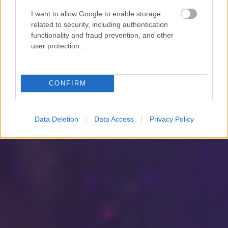
a Marsra, de hoztunk tippet arra az esetre is, ha hangfalként
használnád a kert végében épülő gázvezetéket. Továbbá van-e
I want to allow Google to enable storage
arany középút a megújulók és a fosszilis…..
related to security, including authentication
functionality and fraud prevention, and other
user protection.
Belépve többet láthatsz.
Itt beléphetsz
CONFIRM
felhasználási feltételek
adatvédelmi tájékoztató
segítség
jogi
problémák
dsa
impresszum
médiaajánlat
süti beállítások
módosítása
Data Deletion
Data Access
Privacy Policy