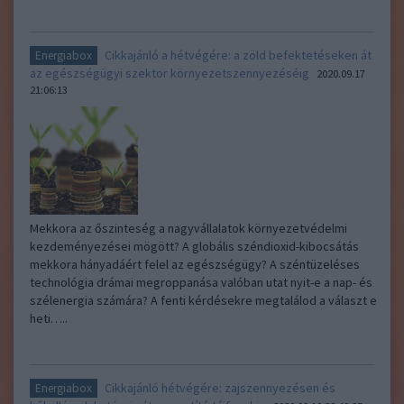
Cikkajánló a hétvégére: a zöld befektetéseken át
Energiabox
az egészségügyi szektor környezetszennyezéséig
2020.09.17
21:06:13
Mekkora az őszinteség a nagyvállalatok környezetvédelmi
kezdeményezései mögött? A globális széndioxid-kibocsátás
mekkora hányadáért felel az egészségügy? A széntüzeléses
technológia drámai megroppanása valóban utat nyit-e a nap- és
szélenergia számára? A fenti kérdésekre megtalálod a választ e
heti…..
Cikkajánló hétvégére: zajszennyezésen és
Energiabox