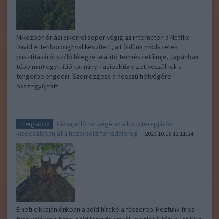
Miközben óriási sikerrel söpör végig az interneten a Netflix
David Attenboroughval készített, a Földünk módszeres
pusztításáról szóló lélegzetelállító természetfilmje, Japánban
több mint egymillió tonnányi radioaktív vizet készülnek a
tengerbe engedni. Szemezgess a hosszú hétvégére
összegyűjtött…..
Cikkajánló hétvégére: a luxusterepjárók
Energiabox
kibocsátásán át a hazai zöld forradalomig
2020.10.16 12:11:24
E heti cikkajánlónkban a zöld híreké a főszerep. Hoztunk friss