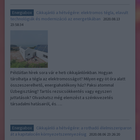
Cikkajánló a hétvégére: elektromos tégla, elavult
Energiabox
technológiák és modernizáció az energetikában
2020.08.13
23:58:34
Példátlan hírek sora vár e heti cikkajánlónkban. Hogyan
tárolhatja a tégla az elektromosságot? Milyen egy öt óra alatt
összeszerelhető, energiahatékony ház? Paksi atommal
Üzbegisztánig? Tartós rezsicsökkentés vagy egyszeri
juttatások? Olvashatsz még elemzést a szénkivezetés
társadalmi hatásairól, és…..
Cikkajánló a hétvégére: a rothadó élelmiszeriparon
Energiabox
át a kapitalocén környezetszennyezésig
2020.08.06 23:26:20