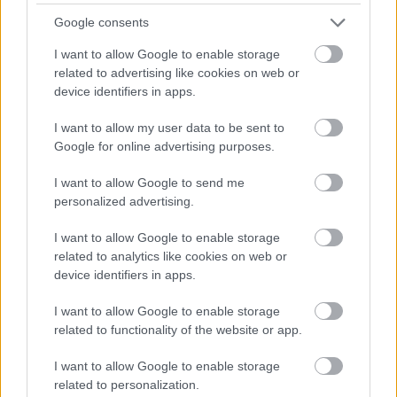
Google consents
I want to allow Google to enable storage
Hogyan lehetséges, hogy 30-40 százalékos élelmiszerpazarlás
related to advertising like cookies on web or
mellett 820 millió ember táplálkozási szokása mégis elégtelen?
device identifiers in apps.
Milyen ára van a szennyvízelvezetésnek, és hogy néz majd ki az
energiatakarékos autógumi? E heti cikkajánlónkban videóval
I want to allow my user data to be sent to
világítunk rá az oroszországi atomellenes mozgalom…..
Google for online advertising purposes.
I want to allow Google to send me
personalized advertising.
Cikkajánló a hétvégére: gázvezetékből hangfal,
Energiabox
PET-palackból napelem és atom a Marson
2020.06.19 15:16:43
I want to allow Google to enable storage
related to analytics like cookies on web or
device identifiers in apps.
I want to allow Google to enable storage
related to functionality of the website or app.
E heti cikkajánlónkban terítéken a kreativitás: megtudhatjátok,
I want to allow Google to enable storage
hogy hogyan készül PET-palackból napelem, miként jut az atom
related to personalization.