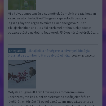
Mi a helyzet mostanság a szeméttel, és melyik ország hogyan
kezeli az atomhulladékot? Hogyan kapcsolódik össze a
legszegényebb afgán fölműves a napenergiával? E heti
cikkajánlónkban az EU-s zöld hírek mellett hoztunk podcast
beszélgetést a nukleáris fegyverek 75 éves történetéről, és…..
Cikkajánló a hétvégére: a növények biológiai
Energiabox
óráján át az atombombát megalkotó elméig
2020.07.17 13:06:14
Melyek az Egyesült Arab Emírségek atomerőművének
kockázatai, mit kell tudni az elektromos autók jelenéről és
jövőjéről, mi történt 75 évvel ezelőtt, ami megváltoztatta az