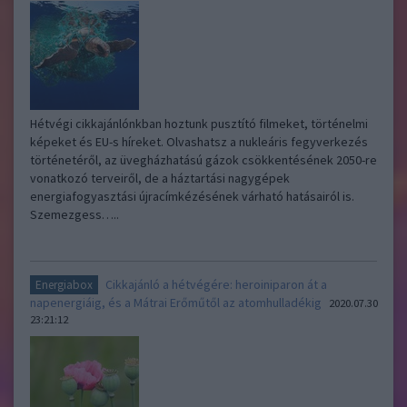
Hétvégi cikkajánlónkban hoztunk pusztító filmeket, történelmi
képeket és EU-s híreket. Olvashatsz a nukleáris fegyverkezés
történetéről, az üvegházhatású gázok csökkentésének 2050-re
vonatkozó terveiről, de a háztartási nagygépek
energiafogyasztási újracímkézésének várható hatásairól is.
Szemezgess…..
Cikkajánló a hétvégére: heroiniparon át a
Energiabox
napenergiáig, és a Mátrai Erőműtől az atomhulladékig
2020.07.30
23:21:12