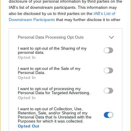
kikötők és szél
2020.07.03 18:44:05
disclosure of your personal information by third parties on the
IAB’s list of downstream participants. This information may
also be disclosed by us to third parties on the
IAB’s List of
Downstream Participants
that may further disclose it to other
third parties.
Please note that this website/app uses one or more Google
Personal Data Processing Opt Outs
services and may gather and store information including but
Az egész világon összesen csak négy olyan ország van,
not limited to your visit or usage behaviour. You may click to
I want to opt-out of the Sharing of my
amelynek nincs önálló környezetvédelmi minisztériuma: Szaúd-
personal data.
grant or deny consent to Google and its third-party tags to
Opted In
Arábia, Szomália, Tanzánia, Magyarország. E heti
use your data for below specified purposes in below Google
cikkajánlónkban lesz szó még Sydneyről, ahol megújuló
consent section.
I want to opt-out of the Sale of my
energiával üzemelnek úszómedencék, környezetei
Personal Data.
káresemények megoldatlanságáról, a…..
Opted In
I want to opt-out of processing my
Personal Data for Targeted Advertising.
Cikkajánló a hétvégére: élelmiszerpazarlás és a
Opted In
Energiabox
pingvinek hízása, szennyvízelvezetés és energiatakarékos
I want to opt-out of Collection, Use,
autógumik
2020.06.26 13:09:38
Retention, Sale, and/or Sharing of my
Personal Data that Is Unrelated with the
Purposes for which it was collected.
Opted Out