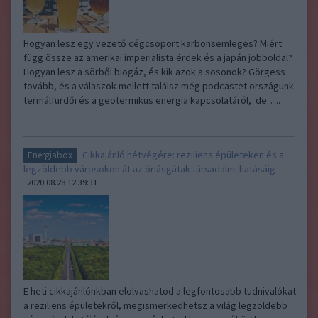
Hogyan lesz egy vezető cégcsoport karbonsemleges? Miért
függ össze az amerikai imperialista érdek és a japán jobboldal?
Hogyan lesz a sörből biogáz, és kik azok a sosonok? Görgess
tovább, és a válaszok mellett találsz még podcastet országunk
termálfürdői és a geotermikus energia kapcsolatáról, de…..
Cikkajánló hétvégére: reziliens épületeken és a
Energiabox
legzöldebb városokon át az óriásgátak társadalmi hatásáig
2020.08.28 12:39:31
E heti cikkajánlónkban elolvashatod a legfontosabb tudnivalókat
a reziliens épületekről, megismerkedhetsz a világ legzöldebb