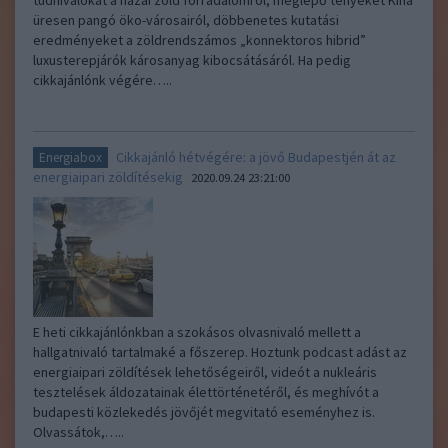
tudnivalókat a hazai zöld forradalomról, meglepő tényeket Kína
üresen pangó öko-városairól, döbbenetes kutatási
eredményeket a zöldrendszámos „konnektoros hibrid”
luxusterepjárók károsanyag kibocsátásáról. Ha pedig
cikkajánlónk végére…..
Cikkajánló hétvégére: a jövő Budapestjén át az
Energiabox
energiaipari zöldítésekig
2020.09.24 23:21:00
E heti cikkajánlónkban a szokásos olvasnivaló mellett a
hallgatnivaló tartalmaké a főszerep. Hoztunk podcast adást az
energiaipari zöldítések lehetőségeiről, videót a nukleáris
tesztelések áldozatainak élettörténetéről, és meghívót a
budapesti közlekedés jövőjét megvitató eseményhez is.
Olvassátok,…..