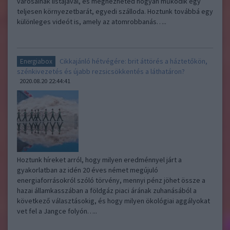
városainak listájával, és megnézheted hogyan működik egy
teljesen környezetbarát, egyedi szálloda. Hoztunk továbbá egy
különleges videót is, amely az atomrobbanás…..
Cikkajánló hétvégére: brit áttörés a háztetőkön,
Energiabox
szénkivezetés és újabb rezsicsökkentés a láthatáron?
2020.08.20 22:44:41
Hoztunk híreket arról, hogy milyen eredménnyel járt a
gyakorlatban az idén 20 éves német megújuló
energiaforrásokról szóló törvény, mennyi pénz jöhet össze a
hazai államkasszában a földgáz piaci árának zuhanásából a
következő választásokig, és hogy milyen ökológiai aggályokat
vet fel a Jangce folyón…..