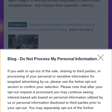
egész világot? A fenti kérdésekre megtalálod a választ e heti
cikkajánlónkban. Kép: Pixabay Hírek a jelenből… Miért jó…..
Cikkajánló a hétvégére: Dániától Brazíliáig az
Energiabox
atomhulladékon át a zöld közlekedésig
2020.07.09 22:01:17
Blog -
Do Not Process My Personal Information
Olvashatsz az dél-amerikai atomhulladék kérdéséről, a brazíliai
If you wish to opt-out of the sale, sharing to third parties, or
uránlelőhelyekről, és az energetikai átmenet műszaki
processing of your personal or sensitive information for
aspektusáról. De e heti cikkajánlónkban kiderül az is, hogy mely
targeted advertising by us, please use the below opt-out
európai országok függenek leginkább a személygépkocsiktól,
section to confirm your selection. Please note that after your
és a rezsicsökkentés okozta áremelkedés mit hozhat a…..
opt-out request is processed you may continue seeing
interest-based ads based on personal information utilized by
us or personal information disclosed to third parties prior to
Cikkajánló a hétvégére: Paks és atomhulladék,
Energiabox
your opt-out. You may separately opt-out of the further