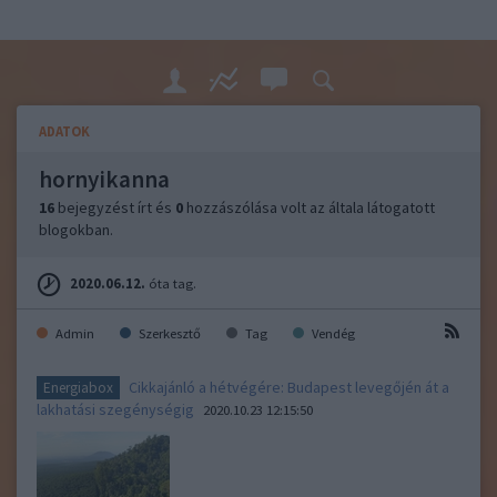
ADATOK
hornyikanna
16
bejegyzést írt és
0
hozzászólása volt az általa látogatott
blogokban.
2020.06.12.
óta tag.
Admin
Szerkesztő
Tag
Vendég
Cikkajánló a hétvégére: Budapest levegőjén át a
Energiabox
lakhatási szegénységig
2020.10.23 12:15:50