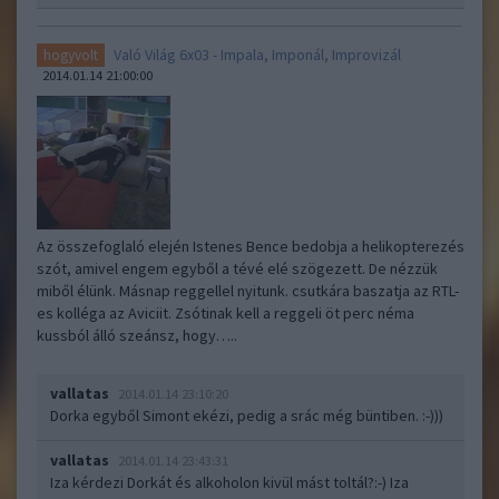
Való Világ 6x03 - Impala, Imponál, Improvizál
hogyvolt
2014.01.14 21:00:00
Az összefoglaló elején Istenes Bence bedobja a helikopterezés
szót, amivel engem egyből a tévé elé szögezett. De nézzük
miből élünk. Másnap reggellel nyitunk. csutkára baszatja az RTL-
es kolléga az Aviciit. Zsótinak kell a reggeli öt perc néma
kussból álló szeánsz, hogy…..
vallatas
2014.01.14 23:10:20
Dorka egyből Simont ekézi, pedig a srác még büntiben. :-)))
vallatas
2014.01.14 23:43:31
Iza kérdezi Dorkát és alkoholon kivül mást toltál?:-) Iza