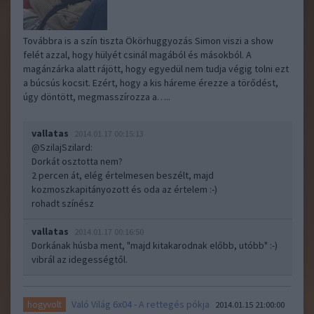
Továbbra is a szín tiszta Ökörhuggyozás Simon viszi a show
felét azzal, hogy hülyét csinál magából és másokból. A
magánzárka alatt rájött, hogy egyedül nem tudja végig tolni ezt
a búcsús kocsit. Ezért, hogy a kis háreme érezze a törődést,
úgy döntött, megmasszírozza a…..
vallatas
2014.01.17 00:15:13
@SzilajSzilard
:
Dorkát osztotta nem?
2 percen át, elég értelmesen beszélt, majd
kozmoszkapitányozott és oda az értelem :-)
rohadt színész
vallatas
2014.01.17 00:16:50
Dorkának húsba ment, "majd kitakarodnak előbb, utóbb" :-)
vibrál az idegességtől.
Való Világ 6x04 - A rettegés pókja
hogyvolt
2014.01.15 21:00:00