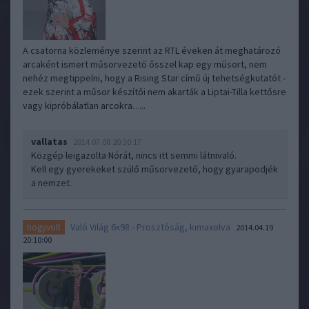
A csatorna közleménye szerint az RTL éveken át meghatározó
arcaként ismert műsorvezető ősszel kap egy műsort, nem
nehéz megtippelni, hogy a Rising Star című új tehetségkutatót -
ezek szerint a műsor készítői nem akarták a Liptai-Tilla kettősre
vagy kipróbálatlan arcokra…..
vallatas
2014.07.08 20:30:17
Közgép leigazolta Nórát, nincs itt semmi látnivaló.
Kell egy gyerekeket szülő műsorvezető, hogy gyarapodjék
a nemzet.
Való Világ 6x98 - Prosztóság, kimaxolva
hogyvolt
2014.04.19
20:10:00