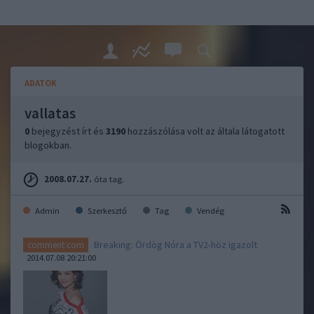
ADATOK
vallatas
0
bejegyzést írt és
3190
hozzászólása volt az általa látogatott
blogokban.
2008.07.27.
óta tag.
Admin
Szerkesztő
Tag
Vendég
Breaking: Ördög Nóra a TV2-höz igazolt
comment:com
2014.07.08 20:21:00