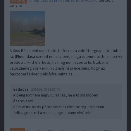
Ámokfutás az M7-esen. És fel is vették
Belsőség
2014.01.07
23:17:00
A Kiss Béla nevű user töltötte fel ezt a videót tegnap a Youtube-
ra. (Elmondása szerint nem az övé, maga is lementette anno.) Az
eredeti link itt elérhető, ha még nem szedte le. Utóbbira
valószínűleg sor kerül, volt már rá precedens, hogy az
önszopatás ilyen példájára bukta az…..
vallatas
2014.01.08 11:57:40
A peugeot nem nagy durranás, ha a többi időben
észreveszi.
A BMW-motoros páros viszont elmebeteg, minimum
felfüggesztett azonnal, jogosítvány elvétele!