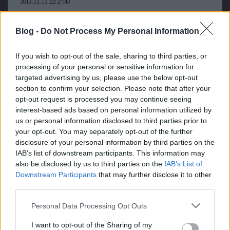
2013.11.12 22:27:43
Blog -
Do Not Process My Personal Information
If you wish to opt-out of the sale, sharing to third parties, or
processing of your personal or sensitive information for
targeted advertising by us, please use the below opt-out
Az évad során korábban többször szóba került, hogy "nem
section to confirm your selection. Please note that after your
nagyon történik semmi", nemigen haladnak a dolgok, mindenki
opt-out request is processed you may continue seeing
eldagonyázgat a saját kis pocsolyájában, és olyan
interest-based ads based on personal information utilized by
mellékszálakkal traktálnak bennünket, melyek
us or personal information disclosed to third parties prior to
érdektelenségénél csak a felesleges volta bosszantóbb. Nos,
ezek a…..
your opt-out. You may separately opt-out of the further
disclosure of your personal information by third parties on the
IAB’s list of downstream participants. This information may
vallatas
2013.11.19 19:48:46
also be disclosed by us to third parties on the
IAB’s List of
köszönöm :)
Downstream Participants
that may further disclose it to other
third parties.
Jelentés a gyarmatról - a NAV-botrány, és ami
Jobbegyenes
Please note that this website/app uses one or more Google
Personal Data Processing Opt Outs
mögötte van
2013.11.13 18:05:10
services and may gather and store information including but
not limited to your visit or usage behaviour. You may click to
I want to opt-out of the Sharing of my