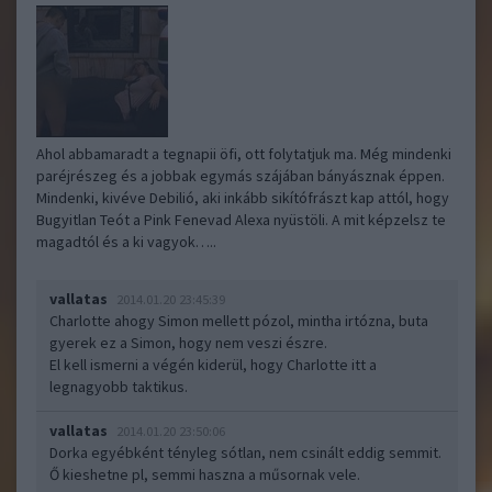
Ahol abbamaradt a tegnapii öfi, ott folytatjuk ma. Még mindenki
paréjrészeg és a jobbak egymás szájában bányásznak éppen.
Mindenki, kivéve Debilió, aki inkább sikítófrászt kap attól, hogy
Bugyitlan Teót a Pink Fenevad Alexa nyüstöli. A mit képzelsz te
magadtól és a ki vagyok…..
vallatas
2014.01.20 23:45:39
Charlotte ahogy Simon mellett pózol, mintha irtózna, buta
gyerek ez a Simon, hogy nem veszi észre.
El kell ismerni a végén kiderül, hogy Charlotte itt a
legnagyobb taktikus.
vallatas
2014.01.20 23:50:06
Dorka egyébként tényleg sótlan, nem csinált eddig semmit.
Ő kieshetne pl, semmi haszna a műsornak vele.