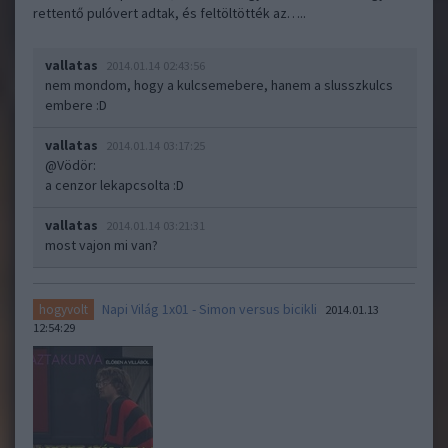
rettentő pulóvert adtak, és feltöltötték az…..
vallatas
2014.01.14 02:43:56
nem mondom, hogy a kulcsemebere, hanem a slusszkulcs
embere :D
vallatas
2014.01.14 03:17:25
@Vödör
:
a cenzor lekapcsolta :D
vallatas
2014.01.14 03:21:31
most vajon mi van?
Napi Világ 1x01 - Simon versus bicikli
hogyvolt
2014.01.13
12:54:29