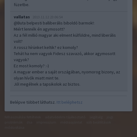
füzetbe.
vallatas
2013.11.12 23:06:54
@Buta belpesti balliberális biboldó barmok!
:
Miért lennék én agymosott?
Az a fél millió magyar aki elment külföldre, mind liberális
volt?
A rossz hírünket keltik? ez komoly?
Tehát ha nem vagyok Fidesz szavazó, akkor agymosott
vagyok?
Ez most komoly? :-)
A magyar ember a saját országában, nyomorog bizony, az
olyan hívők miatt mint te.
Jól megélnek a tapsikolok az biztos.
Belépve többet láthatsz.
Itt beléphetsz
felhasználási feltételek
adatvédelmi tájékoztató
segítség
jogi
problémák
dsa
impresszum
médiaajánlat
süti beállítások
módosítása