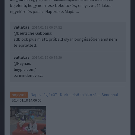
bejelenti, hogy nem lesz beköltözés, ennyi vót, 11 lakos
egyelőre és passz. Napersze. Majd…..
vallatas
2014.01.19 00:57:52
@Deutsche Gabbana
:
adblock plus miatt, próbáld olyan böngészőben ahol nem
telepítetted.
vallatas
2014.01.19 00:58:29
@Haynau
:
tinypic.com/
ez mindent visz.
Napi világ 1x07 - Dorka első találkozása Simonnal
hogyvolt
2014.01.18 14:00:00