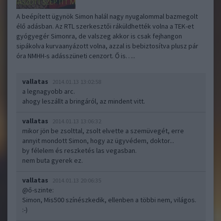
A beépített ügynök Simon halál nagy nyugalommal bazmegolt
élő adásban. Az RTL szerkesztői ráküldhették volna a TEK-et
gyógyegér Simonra, de valszeg akkor is csak fejhangon
sipákolva kurvaanyázott volna, azzal is bebiztosítva plusz pár
óra NMHH-s adásszüneti cenzort. Ő is…..
vallatas
2014.01.13 13:02:58
a legnagyobb arc.
ahogy leszállt a bringáról, az mindent vitt.
vallatas
2014.01.13 13:06:32
mikor jön be zsolttal, zsolt elvette a szemüvegét, erre
annyit mondott Simon, hogy az ügyvédem, doktor...
by félelem és reszketés las vegasban.
nem buta gyerek ez.
vallatas
2014.01.13 20:06:35
@ő-szinte
:
Simon, Mis500 színészkedik, ellenben a többi nem, világos.
:-)