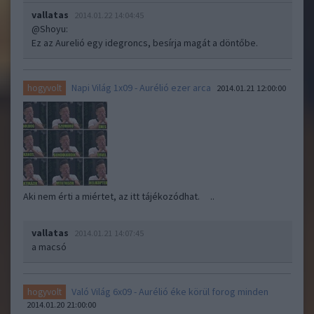
vallatas
2014.01.22 14:04:45
@Shoyu
:
Ez az Aurelió egy idegroncs, besírja magát a döntőbe.
Napi Világ 1x09 - Aurélió ezer arca
hogyvolt
2014.01.21 12:00:00
Aki nem érti a miértet, az itt tájékozódhat. ..
vallatas
2014.01.21 14:07:45
a macsó
Való Világ 6x09 - Aurélió éke körül forog minden
hogyvolt
2014.01.20 21:00:00