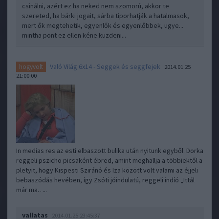
csinálni, azért ez ha neked nem szomorú, akkor te
szereted, ha bárki jogait, sárba tiporhatják a hatalmasok,
mert ők megtehetik, egyenlők és egyenlőbbek, ugye...
mintha pont ez ellen kéne küzdeni...
Való Világ 6x14 - Seggek és seggfejek
hogyvolt
2014.01.25
21:00:00
In medias res az esti elbaszott bulika után nyitunk egyből. Dorka
reggeli pszicho picsaként ébred, amint meghallja a többiektől a
pletyit, hogy Kispesti Sziránó és Iza között volt valami az éjjeli
bebaszódás hevében, így Zsóti jóindulatú, reggeli indíó „Ittál
már ma…..
vallatas
2014.01.25 23:45:37