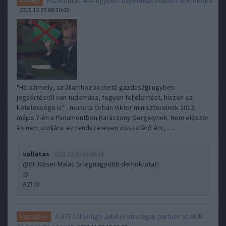
Házkutatás NAV-ügyben: bejelentővédelem NER-módra
A KARD
2013.12.20 06:30:00
"Ha bármely, az államhoz köthető gazdasági ügyben
jogsértésről van tudomása, tegyen feljelentést, hiszen ez
kötelessége is" - mondta Orbán Viktor miniszterelnök 2012.
május 7-én a Parlamentben Karácsony Gergelynek. Nem először
és nem utoljára: ez rendszeresen visszatérő érv,…..
vallatas
2013.12.20 16:04:19
@dr. Kóser Malac (a legnagyobb demokrata)!
:
:D
AZ! :D
A 673 főt kirúgó Jabil jó stratégiai partner az NGM
Vastagbőr