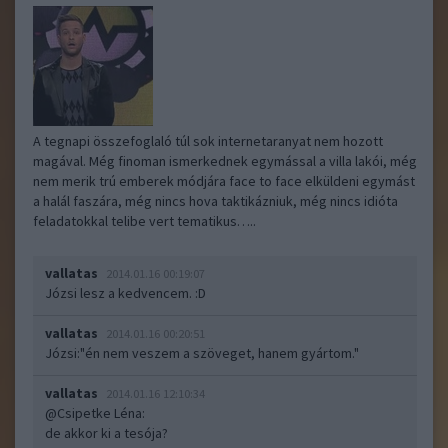
A tegnapi összefoglaló túl sok internetaranyat nem hozott
magával. Még finoman ismerkednek egymással a villa lakói, még
nem merik trú emberek módjára face to face elküldeni egymást
a halál faszára, még nincs hova taktikázniuk, még nincs idióta
feladatokkal telibe vert tematikus…..
vallatas
2014.01.16 00:19:07
Józsi lesz a kedvencem. :D
vallatas
2014.01.16 00:20:51
Józsi:"én nem veszem a szöveget, hanem gyártom."
vallatas
2014.01.16 12:10:34
@Csipetke Léna
:
de akkor ki a tesója?