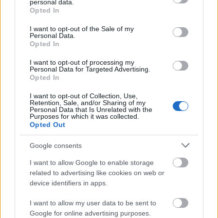
personal data.
grant or deny consent to Google and its third-party tags to
Opted In
use your data for below specified purposes in below Google
consent section.
I want to opt-out of the Sale of my
Personal Data.
Opted In
Így az év vége felé lassan már megállapítható, mi volt az
I want to opt-out of processing my
esztendő legnagyobb botránya. Sokáig úgy tűnt, a trafik-mutyi
Personal Data for Targeted Advertising.
és a szocik bajai videóhamisítása viszi el a pálmát – aztán jött
Opted In
Horváth András adóellenőr és kipakolt. A NAV - most már csak
I want to opt-out of Collection, Use,
volt – munkatársa nem…..
Retention, Sale, and/or Sharing of my
Personal Data that Is Unrelated with the
Purposes for which it was collected.
vallatas
2013.11.14 09:07:39
Opted Out
Elég egyértelmű számomra The Glow leírása alapján, hogy
mire megy ki itt a játék.
Google consents
A média úgy tálalja az ügyet, hogy itt a multik nagyban
csalnak mááááá megint, gondolom nem véletlen ez az
I want to allow Google to enable storage
irányított véleményformálás. :-)
related to advertising like cookies on web or
Gondolom megint a cél az, hogy lecsapjanak valami multira,
device identifiers in apps.
most jól ellenük kell hangolni... hát sikerült, mert ilyen és
hasonló manipulatív cikkek jelennek meg a témában.
I want to allow my user data to be sent to
Google for online advertising purposes.