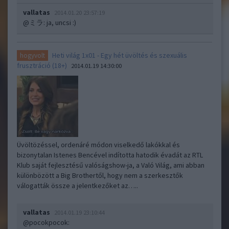
vallatas
2014.01.20 23:57:19
@ミラ
: ja, uncsi :)
Heti világ 1x01 - Egy hét üvöltés és szexuális
hogyvolt
frusztráció (18+)
2014.01.19 14:30:00
Üvöltözéssel, ordenáré módon viselkedő lakókkal és
bizonytalan Istenes Bencével indította hatodik évadát az RTL
Klub saját fejlesztésű valóságshow-ja, a Való Világ, ami abban
különbözött a Big Brothertől, hogy nem a szerkesztők
válogatták össze a jelentkezőket az…..
vallatas
2014.01.19 23:10:44
@pocokpocok
: