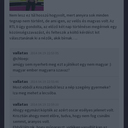
Nem lesz ez túl hosszú hogyvolt, mert annyira sok minden
tegnap nem történt, de ami igen, az velős és magvas volt. Az
RTL II úgy gondolta, az előző két nap történései megérnek egy
közönségszavazást, és felteszik a költő kérdést: kit
választanának ki a nézők, akik bírnak…..
vallatas
2014.04.19 22:53:05
@chloep
:
amúgy sem nyerheti meg ezt a játékot egy nem magyar :)
magyar ember magyarra szavaz?
vallatas
2014.04.19 22:55:46
Most ebből a Krisztiánból lesz a nép szegény gyermeke?
Iza meg mehet a lecsóba.
vallatas
2014.04.19 22:59:10
Ahogy egymást köpték az azért oscar esélyes jelenet volt.
Krisztián ahogy ment előre, tudva, hogy nem fog csinálni
semmit, aranyos volt.
Ebből látszik, hogy műparaszt, vidéken vasvillát kap az