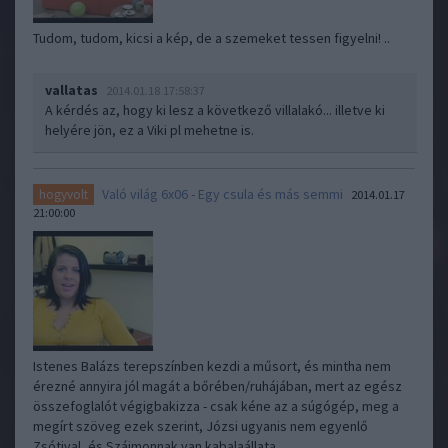
Tudom, tudom, kicsi a kép, de a szemeket tessen figyelni! ..
vallatas
2014.01.18 17:58:37
A kérdés az, hogy ki lesz a következő villalakó... illetve ki
helyére jön, ez a Viki pl mehetne is.
Való világ 6x06 - Egy csula és más semmi
hogyvolt
2014.01.17
21:00:00
Istenes Balázs terepszínben kezdi a műsort, és mintha nem
érezné annyira jól magát a bőrében/ruhájában, mert az egész
összefoglalót végigbakizza - csak kéne az a súgógép, meg a
megírt szöveg ezek szerint, Józsi ugyanis nem egyenlő
Zsótival, és Szájmonnak van kabalaállata,…..