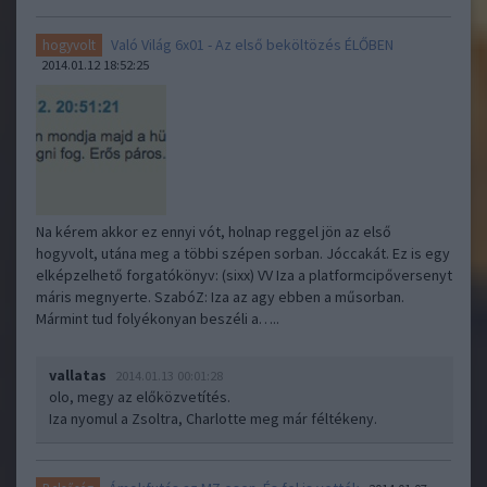
Való Világ 6x01 - Az első beköltözés ÉLŐBEN
hogyvolt
2014.01.12 18:52:25
Na kérem akkor ez ennyi vót, holnap reggel jön az első
hogyvolt, utána meg a többi szépen sorban. Jóccakát. Ez is egy
elképzelhető forgatókönyv: (sixx) VV Iza a platformcipőversenyt
máris megnyerte. SzabóZ: Iza az agy ebben a műsorban.
Mármint tud folyékonyan beszéli a…..
vallatas
2014.01.13 00:01:28
olo, megy az előközvetítés.
Iza nyomul a Zsoltra, Charlotte meg már féltékeny.