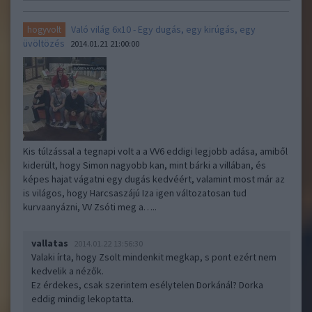
Való világ 6x10 - Egy dugás, egy kirúgás, egy
hogyvolt
üvöltözés
2014.01.21 21:00:00
Kis túlzással a tegnapi volt a a VV6 eddigi legjobb adása, amiből
kiderült, hogy Simon nagyobb kan, mint bárki a villában, és
képes hajat vágatni egy dugás kedvéért, valamint most már az
is világos, hogy Harcsaszájú Iza igen változatosan tud
kurvaanyázni, VV Zsóti meg a…..
vallatas
2014.01.22 13:56:30
Valaki írta, hogy Zsolt mindenkit megkap, s pont ezért nem
kedvelik a nézők.
Ez érdekes, csak szerintem esélytelen Dorkánál? Dorka
eddig mindig lekoptatta.