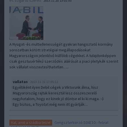
és Szijjártó szerint
2013.11.20 13:01:00
A Nyugat- és multiellenességét gyakran hangoztató kormány
sorozatban kötött stratégiai megállapodásokat
Magyarországon jelenlévő külföldi cégekkel. A tulajdonképpen
csak gesztusértékű szerződés aláírását a piaci pletykák szerint
sok vállalat visszautasíthatatlan…..
vallatas
2013.11.21 17:05:11
Egyébként ilyen Debil cégek a Viktorunk álma, hisz
Magyarország rajtuk keresztül lesz összeszerelő
nagyhatalom, hogy ez kinek jó döntse el ki ki maga. :-)
Egy biztos, a Toyotat még nem itt gyártják....
Gengszterkorzó S04E10 - felirat
Hal, amit a szádba teszel