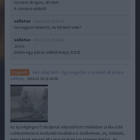
Iza nem drogos, ah nem.
A cenzura elaludt.
vallatas
2014.01.19 23:15:24
Iza nagyon lelakott, mi történt vele?
vallatas
2014.01.19 23:44:24
Jozsi:
Dorka egy póráz nélküli kutya :D:D:D
Való világ 6x07 - Egy bugyitlan csaj miatt áll a bál a
hogyvolt
villában
2014.01.18 21:30:00
Az új (végleges?) dizájnnal súlyosbított stúdióban (a lila-zöld
színkombináció kedvelői továbbra is örülhetnek, mi, többiek,
meg sírunk egyre) áll a macskabajszos Istenes Balázs, és