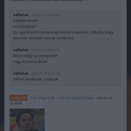
vallatas
2014.01.18 00:01:08
Debillio füves?
Iza kokainos?
Iza egyébként mindennap beszél a kokóról, látható, hogy
elvonási tünetek vannak rendesen.
vallatas
2014.01.18 00:02:44
Most megy az anyag be!!!
nagy liszteszsákok!
vallatas
2014.01.18 00:47:20
Simon unatkozik, csajozik.
Való Világ 6x05 - Csöves Simon Világa
hogyvolt
2014.01.16
21:00:00