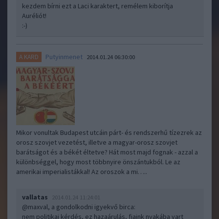
kezdem bírni ezt a Laci karaktert, remélem kiborítja
Auréliót!
:-)
Putyinmenet
A KARD
2014.01.24 06:30:00
Mikor vonultak Budapest utcáin párt- és rendszerhű tízezrek az
orosz szovjet vezetést, illetve a magyar-orosz szovjet
barátságot és a békét éltetve? Hát most majd fognak - azzal a
különbséggel, hogy most többnyire önszántukból. Le az
amerikai imperialistákkal! Az oroszok a mi…..
vallatas
2014.01.24 11:24:01
@maxval, a gondolkodni igyekvő bircа
:
nem politikai kérdés, ez hazaárulás, fiaink nyakába vart