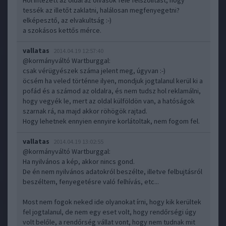
Hol intézett az oldal az olvasók felé felszólítást, hogy
tessék az illetőt zaklatni, halálosan megfenyegetni?
elképesztő, az elvakultság :-)
a szokásos kettős mérce.
vallatas
2014.04.19 12:57:40
@kormányváltó Wartburggal
:
csak vérügyészek száma jelent meg, úgyvan :-)
öcsém ha veled történne ilyen, mondjuk jogtalanul kerül ki a
pofád és a számod az oldalra, és nem tudsz hol reklamálni,
hogy vegyék le, mert az oldal külföldön van, a hatóságok
szarnak rá, na majd akkor röhögök rajtad.
Hogy lehetnek ennyien ennyire korlátoltak, nem fogom fel.
vallatas
2014.04.19 13:02:55
@kormányváltó Wartburggal
:
Ha nyilvános a kép, akkor nincs gond.
De én nem nyilvános adatokról beszélte, illetve felbujtásról
beszéltem, fenyegetésre való felhívás, etc...
Most nem fogok neked ide olyanokat írni, hogy kik kerültek
fel jogtalanul, de nem egy eset volt, hogy rendőrségi úgy
volt belőle, a rendőrség vállat vont, hogy nem tudnak mit