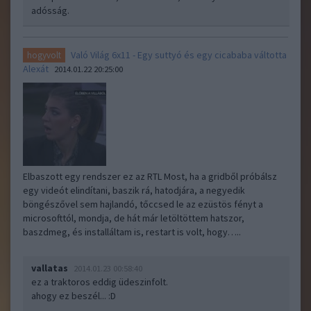
adósság.
Való Világ 6x11 - Egy suttyó és egy cicababa váltotta
hogyvolt
Alexát
2014.01.22 20:25:00
Elbaszott egy rendszer ez az RTL Most, ha a gridből próbálsz
egy videót elindítani, baszik rá, hatodjára, a negyedik
böngészővel sem hajlandó, tőccsed le az ezüstös fényt a
microsofttól, mondja, de hát már letöltöttem hatszor,
baszdmeg, és installáltam is, restart is volt, hogy…..
vallatas
2014.01.23 00:58:40
ez a traktoros eddig üdeszinfolt.
ahogy ez beszél... :D