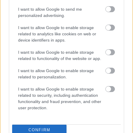
importőr rule!
I want to allow Google to send me
vallatas
2013.11.14 10:53:09
personalized advertising.
Egyébként miért nem az amerikai fogyasztási adót
vezetjük be?
I want to allow Google to enable storage
ott a kereskedők nem igényelhetnek vissza semmiféle
related to analytics like cookies on web or
áfát....
device identifiers in apps.
I want to allow Google to enable storage
CBA-s körlevél a dolgozóknak, a Békemenetről
Vastagbőr
related to functionality of the website or app.
2013.11.12 13:15:47
I want to allow Google to enable storage
related to personalization.
I want to allow Google to enable storage
related to security, including authentication
functionality and fraud prevention, and other
A Népszava írta meg, hogy a CBA-boltokban egy körlevélben
user protection.
hívta fel a dolgozók figyelmét a Békemenetre a két tulajdonos,
Baldauf László és Lázár Vilmos. Elkértük és meg is kaptuk a
Népszavától (aki azóta be is linkelte a cikkébe) a levelet, hogy a
CONFIRM
saját szemünkkel láthassuk.…..