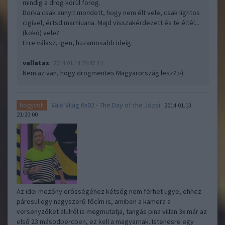
mindig a drog körül forog.
Dorka csak annyit mondott, hogy nem élt vele, csak lightos
cigivel, értsd marhiuana. Majd visszakérdezett és te éltél...
(kokó) vele?
Erre válasz, igen, huzamosabb ideig.
vallatas
2014.01.14 23:47:12
Nem az van, hogy drogmentes Magyarország lesz? :-)
Való Világ 6x02 - The Day of the Józsi
hogyvolt
2014.01.13
21:20:00
Az idei mezőny erősségéhez kétség nem férhet ugye, ehhez
párosul egy nagyszerű főcím is, amiben a kamera a
versenyzőket alulról is megmutatja, tangás pina villan 3x már az
első 23 másodpercben, ez kell a magyarnak. Istenesre egy