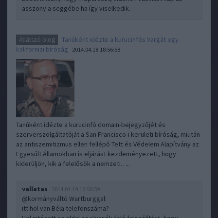
asszony a seggébe ha így viselkedik.
Tanúként idézte a kurucinfós Vargát egy
Átlátszó blog
kaliforniai bíróság
2014.04.18 18:56:58
Tanúként idézte a kurucinfó domain-bejegyzőjét és
szerverszolgáltatóját a San Francisco-i kerületi bíróság, miután
az antiszemitizmus ellen fellépő Tett és Védelem Alapítvány az
Egyesült Államokban is eljárást kezdeményezett, hogy
kiderüljön, kik a felelősök a nemzeti…..
vallatas
2014.04.19 12:50:59
@kormányváltó Wartburggal
:
itt hol van Béla telefonszáma?