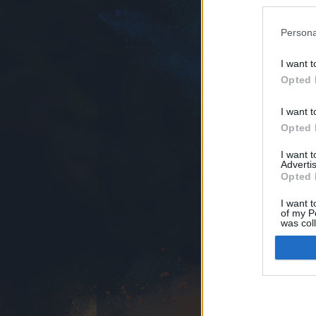
Web:
http://
Persona
Vucsics.Krisztián
Elnök úr jo
I want t
Opted 
VK blog
I want t
Opted 
I want 
felhasználási feltételek
Advertis
jogi problémák
dsa
Opted 
I want t
of my P
was col
Opted 
Google 
I want t
web or d