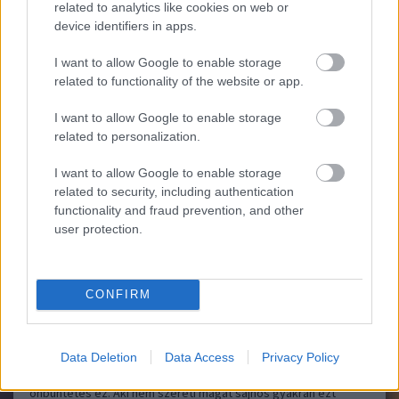
related to analytics like cookies on web or
device identifiers in apps.
Ma van/volt a lelki egészség világnapja! Miért is fontos a
I want to allow Google to enable storage
lélekkel foglalkozni? Mert, ha az nincsen rendben, akkor az
related to functionality of the website or app.
fizikai és egyéb más problémákat is okozhat. Vannak, akik
szerint a lélek az egyetlen, ami megmarad belőlünk akár a
I want to allow Google to enable storage
halálunk után is, vagyis megéri ebbe fektetni, ha van…..
related to personalization.
I want to allow Google to enable storage
related to security, including authentication
12 figyelmeztető jel, hogy nem szereted magadat
Lelki edző
functionality and fraud prevention, and other
eléggé
2020.06.23 22:39:55
user protection.
CONFIRM
Bántod magadat és másokat A bántás bármilyen formája
Data Deletion
Data Access
Privacy Policy
előfordulhat. Akár szavakkal, akár tettekkel. Egyfajta
önbüntetés ez. Aki nem szereti magát sajnos gyakran ezt