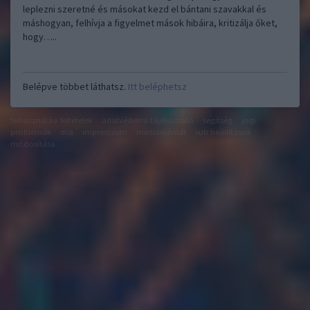
leplezni szeretné és másokat kezd el bántani szavakkal és
máshogyan, felhívja a figyelmet mások hibáira, kritizálja őket,
hogy…..
Belépve többet láthatsz.
Itt beléphetsz
felhasználási feltételek
adatvédelmi tájékoztató
segítség
jogi
problémák
dsa
impresszum
médiaajánlat
süti beállítások
módosítása