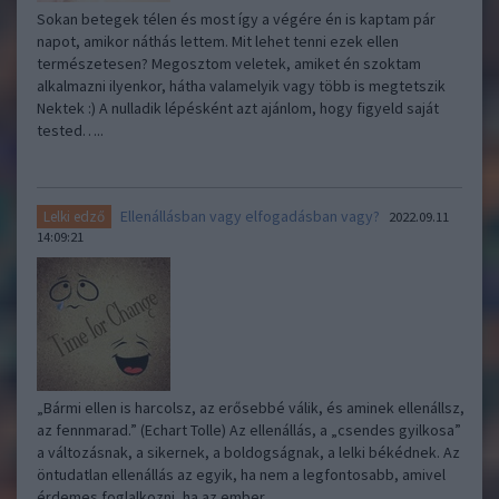
Sokan betegek télen és most így a végére én is kaptam pár
napot, amikor náthás lettem. Mit lehet tenni ezek ellen
természetesen? Megosztom veletek, amiket én szoktam
alkalmazni ilyenkor, hátha valamelyik vagy több is megtetszik
Nektek :) A nulladik lépésként azt ajánlom, hogy figyeld saját
tested…..
Ellenállásban vagy elfogadásban vagy?
Lelki edző
2022.09.11
14:09:21
„Bármi ellen is harcolsz, az erősebbé válik, és aminek ellenállsz,
az fennmarad.” (Echart Tolle) Az ellenállás, a „csendes gyilkosa”
a változásnak, a sikernek, a boldogságnak, a lelki békédnek. Az
öntudatlan ellenállás az egyik, ha nem a legfontosabb, amivel
érdemes foglalkozni, ha az ember…..