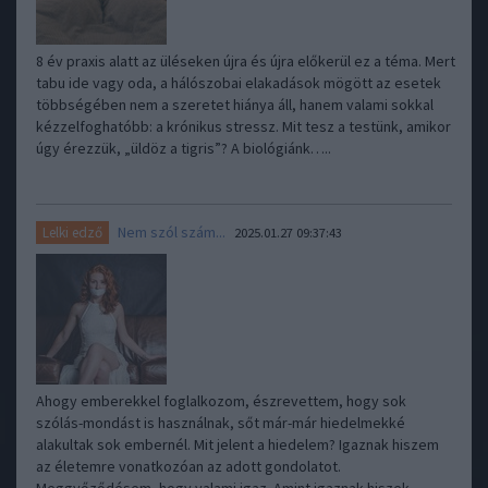
8 év praxis alatt az üléseken újra és újra előkerül ez a téma. Mert
tabu ide vagy oda, a hálószobai elakadások mögött az esetek
többségében nem a szeretet hiánya áll, hanem valami sokkal
kézzelfoghatóbb: a krónikus stressz. Mit tesz a testünk, amikor
úgy érezzük, „üldöz a tigris”? A biológiánk…..
Nem szól szám...
Lelki edző
2025.01.27 09:37:43
Ahogy emberekkel foglalkozom, észrevettem, hogy sok
szólás-mondást is használnak, sőt már-már hiedelmekké
alakultak sok embernél. Mit jelent a hiedelem? Igaznak hiszem
az életemre vonatkozóan az adott gondolatot.