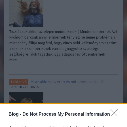
Tisztázzuk akkor az elején mindenkinek :) Minden embernek Azt
kívánom bárcsak annyi embernek tényleg ne lenne problémája,
mint ahány állítja magáról, hogy nincs neki. Véleményem szerint
azoknak az embereknek van a legnagyobb szüksége
segítségre, akik tagadják. Egy átlagos felnőtt embernek
mire…..
Mi az áldozatszerep és mit tehetsz ellene?
Lelki edző
2021.08.22 19:06:05
Blog -
Do Not Process My Personal Information