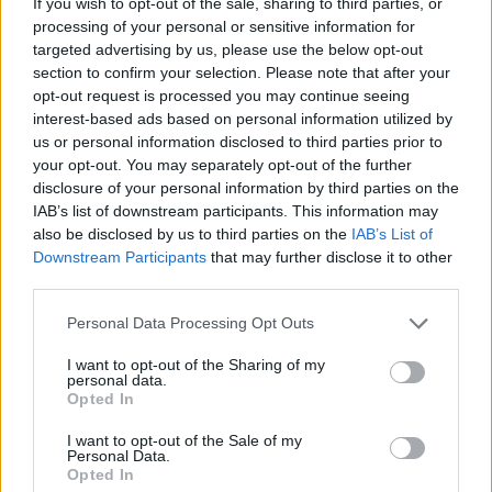
If you wish to opt-out of the sale, sharing to third parties, or
Ez a téma nem sok embernek fog tetszeni, de azért írom, hátha
processing of your personal or sensitive information for
mégis valakinek segít. Elfogadom, ha továbbra is ugyanúgy
targeted advertising by us, please use the below opt-out
szeretnéd nézni a világot, ahogyan eddig. De mi van, ha lehet
section to confirm your selection. Please note that after your
máshogyan is? Sokan nem szeretik, hogyha azt hallják tőlem,
opt-out request is processed you may continue seeing
hogy „te tehetsz saját magadért.” „Minden belőled indul…..
interest-based ads based on personal information utilized by
us or personal information disclosed to third parties prior to
your opt-out. You may separately opt-out of the further
A tükör
Lelki edző
2021.03.29 21:17:08
disclosure of your personal information by third parties on the
IAB’s list of downstream participants. This information may
also be disclosed by us to third parties on the
IAB’s List of
Downstream Participants
that may further disclose it to other
third parties.
Please note that this website/app uses one or more Google
Personal Data Processing Opt Outs
services and may gather and store information including but
Saját vélemény következik a tükörkifejezésről, annyian
not limited to your visit or usage behaviour. You may click to
I want to opt-out of the Sharing of my
használjuk, de talán nem mindenki ugyanazt érti alatta. Valaki
personal data.
grant or deny consent to Google and its third-party tags to
Opted In
használja valaki talán nem is hallott még róla, pedig létezik. Még
use your data for below specified purposes in below Google
óvodában is voltak, akik tükröt mutattak a másikra. Te is
consent section.
I want to opt-out of the Sale of my
„játszottál” ilyet? Amikor azt mondta rád valaki, hogy…..
Personal Data.
Opted In