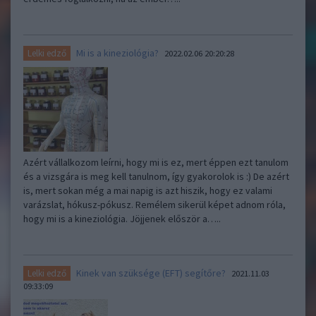
Mi is a kineziológia?
Lelki edző
2022.02.06 20:20:28
Azért vállalkozom leírni, hogy mi is ez, mert éppen ezt tanulom
és a vizsgára is meg kell tanulnom, így gyakorolok is :) De azért
is, mert sokan még a mai napig is azt hiszik, hogy ez valami
varázslat, hókusz-pókusz. Remélem sikerül képet adnom róla,
hogy mi is a kineziológia. Jöjjenek először a…..
Kinek van szüksége (EFT) segítőre?
Lelki edző
2021.11.03
09:33:09