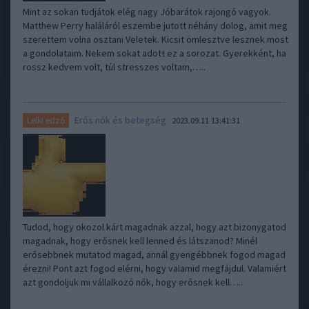
Mint az sokan tudjátok elég nagy Jóbarátok rajongó vagyok.
Matthew Perry haláláról eszembe jutott néhány dolog, amit meg
szerettem volna osztani Veletek. Kicsit ömlesztve lesznek most
a gondolataim. Nekem sokat adott ez a sorozat. Gyerekként, ha
rossz kedvem volt, túl stresszes voltam,…..
Erős nők és betegség
Lelki edző
2023.09.11 13:41:31
Tudod, hogy okozol kárt magadnak azzal, hogy azt bizonygatod
magadnak, hogy erősnek kell lenned és látszanod? Minél
erősebbnek mutatod magad, annál gyengébbnek fogod magad
érezni! Pont azt fogod elérni, hogy valamid megfájdul. Valamiért
azt gondoljuk mi vállalkozó nők, hogy erősnek kell…..