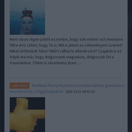
Nem olyan régen jutott eszembe, hogy sok ember ezt mennyire
félre érti. Lehet, hogy Te is. Mit is jelent ez véleményem szerint?
Miket érthetünk félre? Miért válhat ki ellenérzést? Csapból is ez
folyik ma már, hogy dolgozzunk magunkon, dolgozzuk fel a
traumáinkat. Tőlem is olvashatsz ilyen…..
Matthew Perryről jutott eszembe néhány gondolat a
Lelki edző
mosolyról és a függőségekről
2023.10.31 09:53:10