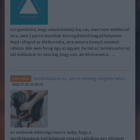
Azt gondolod, hogy valami komoly baj van, mert nem emlékszel
arra, amit 2 perce mondtak. Kivizsgáltatod magad helyesen.
Majd ráfogod az életkorodra, arra annyira könnyű mindent
ráhúzni. Már nem forog úgy az agyam. De hát ez természetes az
idő múlásával. Az nem baj, hogy van, aki 80 évesen is…..
Derékfájdalom és, ami érzelmileg mögötte lehet
Lelki edző
2023.07.09 21:59:14
Az emberek többsége nem is tudja, hogy a
derékfájdalmuk/hátfájdalmuk mögött valójában egy elfojtott