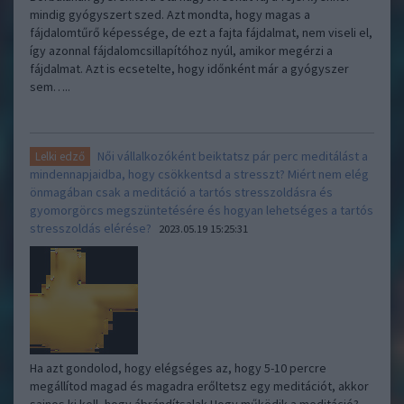
mindig gyógyszert szed. Azt mondta, hogy magas a
fájdalomtűrő képessége, de ezt a fajta fájdalmat, nem viseli el,
így azonnal fájdalomcsillapítóhoz nyúl, amikor megérzi a
fájdalmat. Azt is ecsetelte, hogy időnként már a gyógyszer
sem…..
Női vállalkozóként beiktatsz pár perc meditálást a
Lelki edző
mindennapjaidba, hogy csökkentsd a stresszt? Miért nem elég
önmagában csak a meditáció a tartós stresszoldásra és
gyomorgörcs megszüntetésére és hogyan lehetséges a tartós
stresszoldás elérése?
2023.05.19 15:25:31
Ha azt gondolod, hogy elégséges az, hogy 5-10 percre
megállítod magad és magadra erőltetsz egy meditációt, akkor