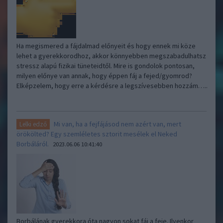
Ha megismered a fájdalmad előnyeit és hogy ennek mi köze
lehet a gyerekkorodhoz, akkor könnyebben megszabadulhatsz
stressz alapú fizikai tüneteidtől. Mire is gondolok pontosan,
milyen előnye van annak, hogy éppen fáj a fejed/gyomrod?
Elképzelem, hogy erre a kérdésre a legszívesebben hozzám…..
Mi van, ha a fejfájásod nem azért van, mert
Lelki edző
örökölted? Egy szemléletes sztorit mesélek el Neked
Borbáláról.
2023.06.06 10:41:40
Borbálának gyerekkora óta nagyon sokat fáj a feje. Ilyenkor