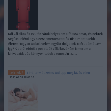
Női vállalkozók ezután rátok helyezem a fókuszomat, és nektek
segítek elérni egy stresszmentesebb és tünetmentesebb
életet! Hogyan tudtok velem együtt dolgozni? Miért döntöttem
így? Kiderül ebből a posztból! Vállalkozóként ismerem a
kihívásaidat és könnyen tudok azonosulni a…..
12+1 természetes tuti tipp megfázás ellen
Lelki edző
2023.02.08 18:02:16