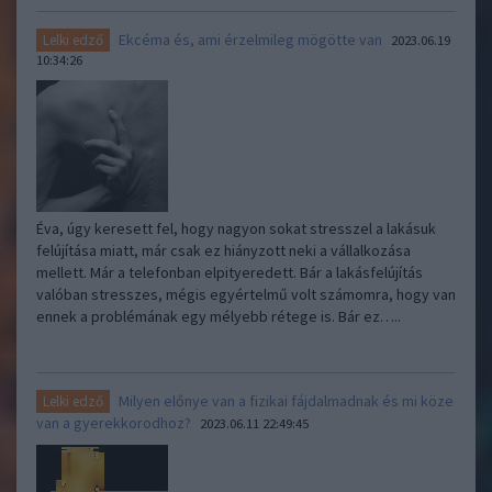
Ekcéma és, ami érzelmileg mögötte van
Lelki edző
2023.06.19
10:34:26
Éva, úgy keresett fel, hogy nagyon sokat stresszel a lakásuk
felújítása miatt, már csak ez hiányzott neki a vállalkozása
mellett. Már a telefonban elpityeredett. Bár a lakásfelújítás
valóban stresszes, mégis egyértelmű volt számomra, hogy van
ennek a problémának egy mélyebb rétege is. Bár ez…..
Milyen előnye van a fizikai fájdalmadnak és mi köze
Lelki edző
van a gyerekkorodhoz?
2023.06.11 22:49:45