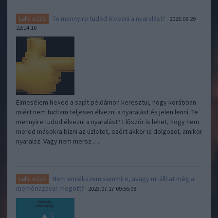
Te mennyire tudod élvezni a nyaralást?
Lelki edző
2023.08.29
22:14:10
Elmesélem Neked a saját példámon keresztül, hogy korábban
miért nem tudtam teljesen élvezni a nyaralást és jelen lenni. Te
mennyire tudod élvezni a nyaralást? Először is lehet, hogy nem
mered másokra bízni az üzletet, ezért akkor is dolgozol, amikor
nyaralsz. Vagy nem mersz…..
Nem emlékszem semmire, avagy mi állhat még a
Lelki edző
memóriazavar mögött?
2023.07.17 09:56:08