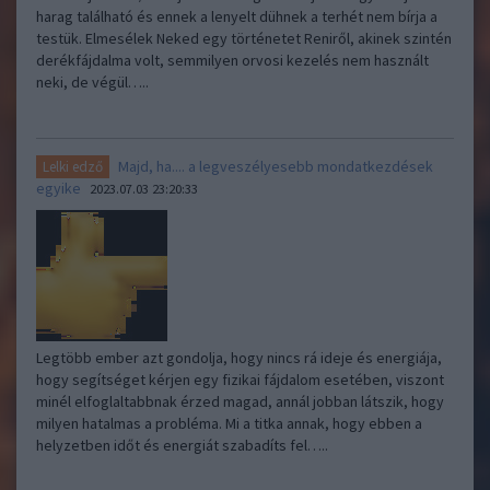
harag található és ennek a lenyelt dühnek a terhét nem bírja a
testük. Elmesélek Neked egy történetet Reniről, akinek szintén
derékfájdalma volt, semmilyen orvosi kezelés nem használt
neki, de végül…..
Majd, ha.... a legveszélyesebb mondatkezdések
Lelki edző
egyike
2023.07.03 23:20:33
Legtöbb ember azt gondolja, hogy nincs rá ideje és energiája,
hogy segítséget kérjen egy fizikai fájdalom esetében, viszont
minél elfoglaltabbnak érzed magad, annál jobban látszik, hogy
milyen hatalmas a probléma. Mi a titka annak, hogy ebben a
helyzetben időt és energiát szabadíts fel…..