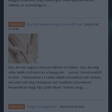
Meggyőződésem, hogy valami igaz. Amint igaznak hiszek
valamit, az azonnal úgy is…..
Egy lábfájdalom megszűnése EFT-vel
Lelki edző
2025.01.08
17:20:09
Van, aki már nagyon sokszor hallotta ezt tőlem. Van, aki még
soha. Nekik szól most ez a bejegyzés. Lassan 7 évvel ezelőtt
történt. Felmondtam a családi vállalkozásunkban márciusban,
ami után volt még 6 hónapom ott. Ezekben a következő
hónapokban végig fájt a jobb lábam. Tudtam, hogy…..
Dolgozni magunkon?
Lelki edző
2024.02.18 18:22:51