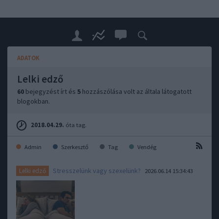
ADATOK
Lelki edző
60
bejegyzést írt és
5
hozzászólása volt az általa látogatott
blogokban.
2018.04.29.
óta tag.
Admin
Szerkesztő
Tag
Vendég
Stresszelünk vagy szexelünk?
Lelki edző
2026.06.14 15:34:43