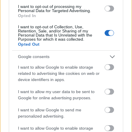
I want to opt-out of processing my
Hogyan válassz olyat munkát, ami boldoggá tesz?
Lelki edző
Personal Data for Targeted Advertising.
2021.01.07 20:12:41
Opted In
I want to opt-out of Collection, Use,
Retention, Sale, and/or Sharing of my
Personal Data that Is Unrelated with the
Purposes for which it was collected.
Opted Out
Google consents
Sokan vannak munkakeresés közben, vagy munka váltásban,
visszamennek GYES-ről és nem tudják mivel szeretnének
I want to allow Google to enable storage
foglalkozni. Vannak sokan olyanok is, akik nem szeretik azt, amit
related to advertising like cookies on web or
most csinálnak. Sokan a megszokott rutinban keresnek állást és
device identifiers in apps.
eszükbe sem jut, hogy élvezhetnék is akár azt, amivel az…..
I want to allow my user data to be sent to
Google for online advertising purposes.
10+1 ötlet a lelki egészségedért!
Lelki edző
2020.10.10 22:21:25
I want to allow Google to send me
personalized advertising.
I want to allow Google to enable storage