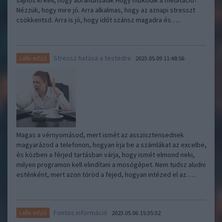
sajnos ki kell, hogy ábrándítsalak Hogy működik a meditáció?
Nézzük, hogy mire jó. Arra alkalmas, hogy az aznapi stresszt
csökkentsd. Arra is jó, hogy időt szánsz magadra és…..
Stressz hatása a testedre
Lelki edző
2023.05.09 11:48:56
Magas a vérnyomásod, mert ismét az asszisztensednek
magyarázod a telefonon, hogyan írja be a számlákat az excelbe,
és közben a férjed tartásban várja, hogy ismét elmond neki,
milyen programon kell elindítani a mosógépet. Nem tudsz aludni
esténként, mert azon töröd a fejed, hogyan intézed el az…..
Fontos információ
Lelki edző
2023.05.06 15:35:32