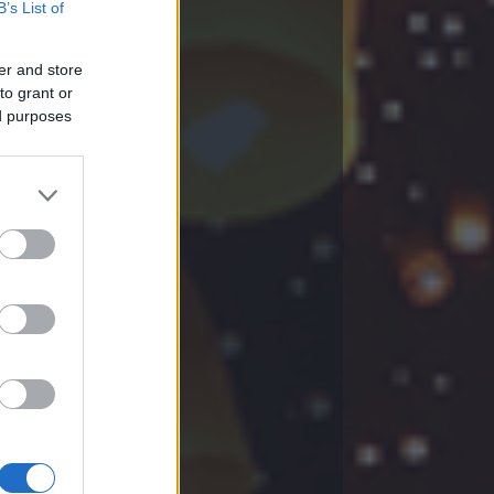
B’s List of
er and store
to grant or
ed purposes