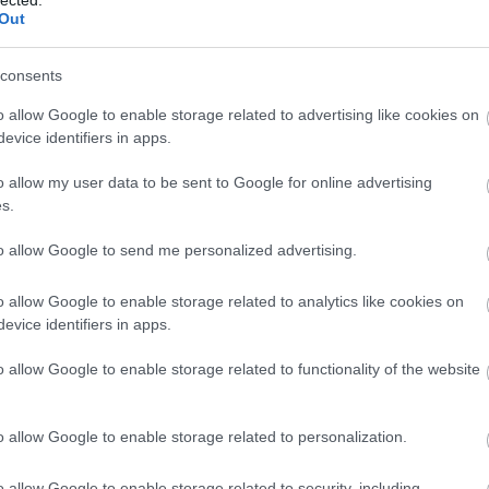
Out
ca :P
consents
doni harc az álmokért
2019.09.12 06:30:00
o allow Google to enable storage related to advertising like cookies on
Hat év London után sok mindent másként lát az ember,
evice identifiers in apps.
hazaárulózástól kezdve egészen addig, hogy mitől lesz
magyar valaki. Travis legfontosabb üzenete talán mégsem ez,
o allow my user data to be sent to Google for online advertising
hanem az, hogy merj élni!..
s.
to allow Google to send me personalized advertising.
o allow Google to enable storage related to analytics like cookies on
9.09.12 15:09:18
Mert nem politizálsz, s tán nem is talalkozol ilyen szittyamagyarokkal..
evice identifiers in apps.
o allow Google to enable storage related to functionality of the website
9.09.12 15:09:18
mlékére :((
o allow Google to enable storage related to personalization.
rg/politika/rajk-laszlo-halalara
o allow Google to enable storage related to security, including