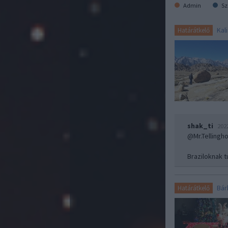
Admin
Sz
Kal
Határátkelő
shak_ti
202
@Mr.Tellingh
Braziloknak t
Bár
Határátkelő