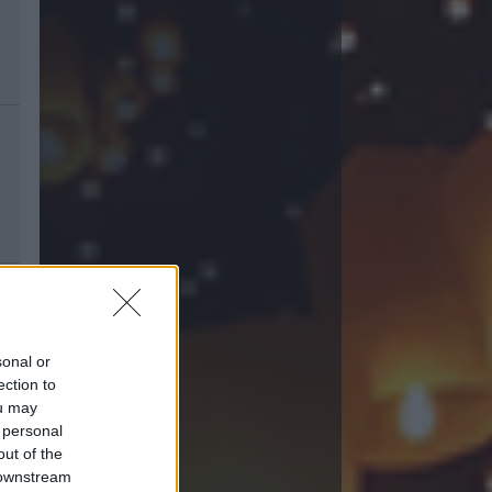
sonal or
ection to
ou may
 personal
out of the
 downstream