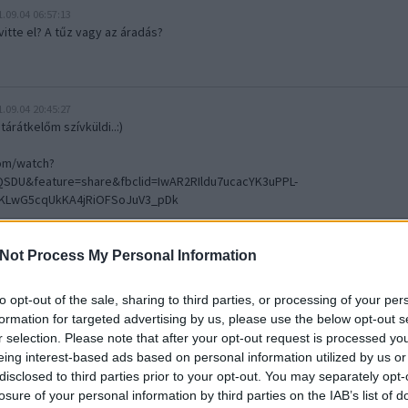
1.09.04 06:57:13
 vitte el? A tűz vagy az áradás?
1.09.04 20:45:27
árátkelőm szívküldi..:)
om/watch?
DU&feature=share&fbclid=IwAR2RIldu7ucacYK3uPPL-
RKLwG5cqUkKA4jRiOFSoJuV3_pDk
Not Process My Personal Information
 jelent a magyarság?
2019.09.27 06:30:00
A nyáron sokat volt szó arról, kinek mit jelent a magyarság,
to opt-out of the sale, sharing to third parties, or processing of your per
milyennek látja az országot kívülről vagy akár belülről.
formation for targeted advertising by us, please use the below opt-out s
Krónikás véleményét nyilván sokan szélsőségesnek tartják
majd, de ettől még ez is egy vélemény, amivel kulturált
r selection. Please note that after your opt-out request is processed y
körülmények között persze lehet vitatkozni. Neked mit
eing interest-based ads based on personal information utilized by us or
jelent…..
disclosed to third parties prior to your opt-out. You may separately opt-
losure of your personal information by third parties on the IAB’s list of