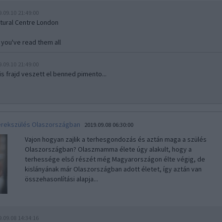
9.09.10 21:49:00
ltural Centre London
l you've read them all
9.09.10 21:49:00
kis frajd veszett el benned pimento...
rekszülés Olaszországban
2019.09.08 06:30:00
Vajon hogyan zajlik a terhesgondozás és aztán maga a szülés
Olaszországban? Olaszmamma élete úgy alakult, hogy a
terhessége első részét még Magyarországon élte végig, de
kislányának már Olaszországban adott életet, így aztán van
összehasonlítási alapja...
9.09.08 14:34:16