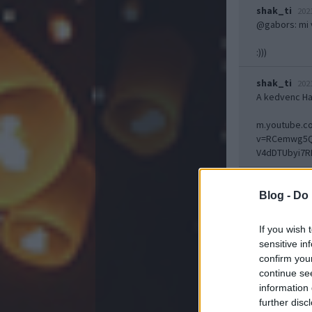
shak_ti
202
@gabors
: mi
:)))
shak_ti
202
A kedvenc Hat
m.youtube.c
v=RCemwg5QS
V4dDTUbyi7
Blog -
Do 
Mit
Határátkelő
If you wish 
sensitive in
confirm you
continue se
information 
further disc