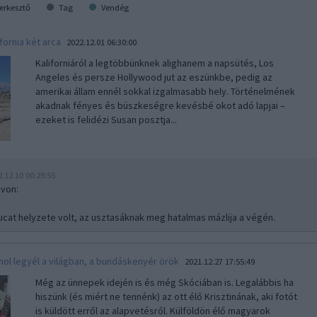
erkesztő
Tag
Vendég
ifornia két arca
2022.12.01 06:30:00
Kaliforniáról a legtöbbünknek alighanem a napsütés, Los
Angeles és persze Hollywood jut az eszünkbe, pedig az
amerikai állam ennél sokkal izgalmasabb hely. Történelmének
akadnak fényes és büszkeségre kevésbé okot adó lapjai –
ezeket is felidézi Susan posztja...
2.12.10 00:29:55
ovon
:
ucat helyzete volt, az usztasáknak meg hatalmas mázlija a végén.
hol legyél a világban, a bundáskenyér örök
2021.12.27 17:55:49
Még az ünnepek idején is és még Skóciában is. Legalábbis ha
hiszünk (és miért ne tennénk) az ott élő Krisztinának, aki fotót
is küldött erről az alapvetésről. Külföldön élő magyarok