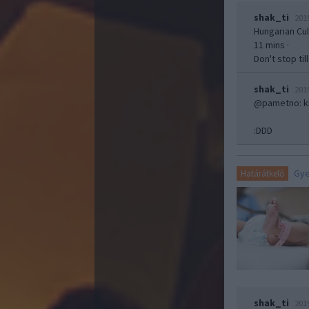
shak_ti
201
Hungarian Cu
11 mins ·
Don't stop til
shak_ti
201
@pametno
: 
:DDD
Gye
Határátkelő
shak_ti
201