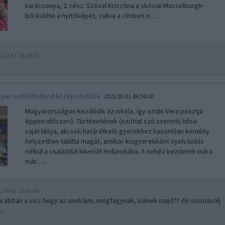
karácsonya, 2. rész. Szóval Krisztina a skóciai Musselburgh-
ból küldte a nyitóképet, vallva a címben is…..
1.12.31 18:36:23
yar oviból holland középiskolába
2021.09.01 06:30:00
Magyarországon kezdődik az iskola, így aztán Vera posztja
éppen időszerű. Történetének (ezúttal szó szerinti) hőse
saját lánya, aki sok határátkelő gyerekhez hasonlóan kemény
helyzetben találta magát, amikor kisgyerekként nyelvtudás
nélkül a családdal kikerült Hollandiába. A nehéz kezdetek mára
már…..
1.09.03 22:43:04
mi abban a vicc hogy az unokáim, megfagynak, sülnek majd?? de mismásolj
b…