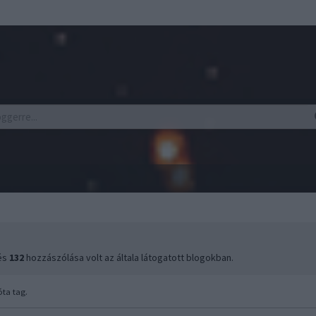
 és
132
hozzászólása volt az általa látogatott blogokban.
ta tag.