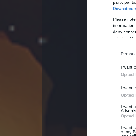
participants
shak_ti
201
Downstream 
@Platonica
: :
Please note
information 
shak_ti
201
@Csodabogá
deny consent
szittyasagot
in below Go
Elozo nevets
Persona
I want t
Áll
Határátkelő
Opted 
I want t
Opted 
I want 
Advertis
Opted 
shak_ti
201
I want t
of my P
@Öreg Tőgy (
was col