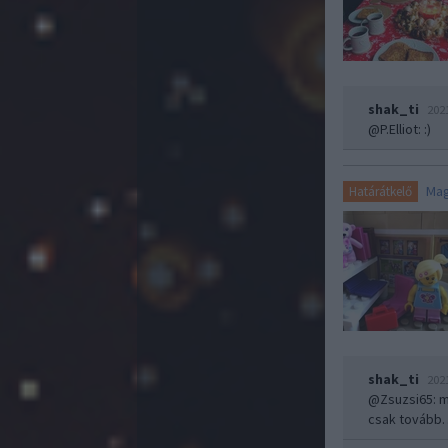
shak_ti
202
@P.Elliot
: :)
Mag
Határátkelő
shak_ti
202
@Zsuzsi65
: 
csak továb