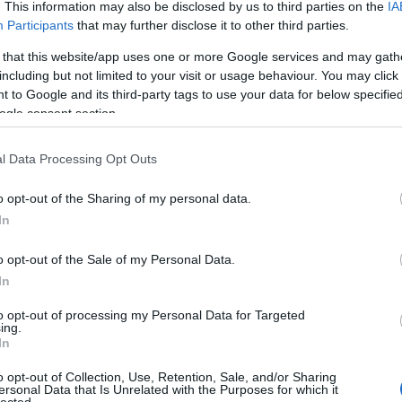
. This information may also be disclosed by us to third parties on the
IA
9.09.27 14:26:42
Participants
that may further disclose it to other third parties.
-)
 that this website/app uses one or more Google services and may gath
including but not limited to your visit or usage behaviour. You may click 
9.09.27 14:26:47
r
: Igy igaz, errefelé is sokan tultoljak a kanadaiságot, viszont a
 to Google and its third-party tags to use your data for below specifi
 - foleg 56-os magyarok - még tobben.
ogle consent section.
eges az utobbi szomoru..
l Data Processing Opt Outs
o opt-out of the Sharing of my personal data.
j bele! Út az erőszaktól a boldogságig
2019.09.26 06:30:00
In
Krisztina története elé nagyon nehéz mit írni, hiszen az út,
amit a gyerekkori családon belüli erőszaktól a megtalált
o opt-out of the Sale of my Personal Data.
spanyolországi boldogságig bejárt, nagyon rögös és nehéz
In
volt. Története remélhetőleg sokaknak ad erőt!..
to opt-out of processing my Personal Data for Targeted
ing.
In
9.09.26 23:05:10
o opt-out of Collection, Use, Retention, Sale, and/or Sharing
ersonal Data that Is Unrelated with the Purposes for which it
Erdei Galand)
: íráskényszer
lected.