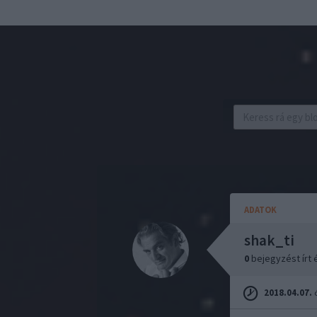
ADATOK
shak_ti
0
bejegyzést írt
2018.04.07.
ó