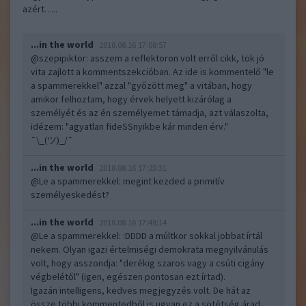
azért…..
...in the world
2018.08.16 17:08:57
@szepipiktor
: asszem a reflektoron volt erről cikk, tök jó
vita zajlott a kommentszekcióban. Az ide is kommentelő "le
a spammerekkel" azzal "győzött meg" a vitában, hogy
amikor felhoztam, hogy érvek helyett kizárólag a
személyét és az én személyemet támadja, azt válaszolta,
idézem: "agyatlan fideSSnyikbe kár minden érv."
¯\_(ツ)_/¯
...in the world
2018.08.16 17:23:31
@Le a spammerekkel
: megint kezded a primitív
személyeskedést?
...in the world
2018.08.16 17:48:14
@Le a spammerekkel
: :DDDD a múltkor sokkal jobbat írtál
nekem. Olyan igazi értelmiségi demokrata megnyilvánulás
volt, hogy asszondja: "derékig szaros vagy a csúti cigány
végbelétől" (igen, egészen pontosan ezt írtad).
Igazán intelligens, kedves megjegyzés volt. De hát az
össze többi kommentedből is ugyan ez a sötétség árad.