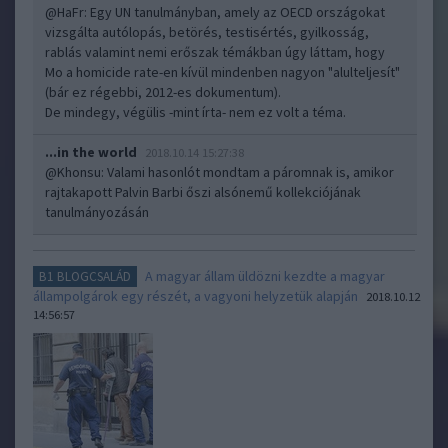
@HaFr
: Egy UN tanulmányban, amely az OECD országokat
vizsgálta autólopás, betörés, testisértés, gyilkosság,
rablás valamint nemi erőszak témákban úgy láttam, hogy
Mo a homicide rate-en kívül mindenben nagyon "alulteljesít"
(bár ez régebbi, 2012-es dokumentum).
De mindegy, végülis -mint írta- nem ez volt a téma.
...in the world
2018.10.14 15:27:38
@Khonsu
: Valami hasonlót mondtam a páromnak is, amikor
rajtakapott Palvin Barbi őszi alsónemű kollekciójának
tanulmányozásán
A magyar állam üldözni kezdte a magyar
B1 BLOGCSALÁD
állampolgárok egy részét, a vagyoni helyzetük alapján
2018.10.12
14:56:57