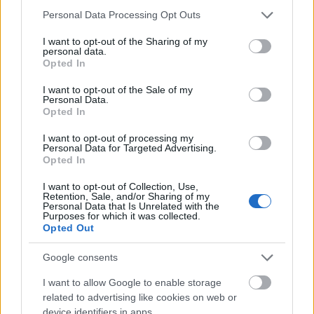
Magyarországon koncertezni, és most végre a Szigeten is
Please note that this website/app uses one or more Google
Personal Data Processing Opt Outs
fellép Alex Turner és zenekara. De mitől is olyan jó ez? Mert ez a
services and may gather and store information including but
zenekar élőben nagyon adja, és pont olyan dolog, amire egy
not limited to your visit or usage behaviour. You may click to
I want to opt-out of the Sharing of my
fesztiválzárásnak szüksége van az EDM DJ-k helyett. Ezek
personal data.
grant or deny consent to Google and its third-party tags to
Opted In
mellett…..
use your data for below specified purposes in below Google
consent section.
I want to opt-out of the Sale of my
Personal Data.
...in the world
2018.08.10 15:45:43
Opted In
Számomra előben kb minden zenekar jobb. Abban a
szerencsés helyzetben voltam, hogy viszonylag sok
I want to opt-out of processing my
koncerten jártam már, olyan "nagy ágyúkat" is hallhattam
Personal Data for Targeted Advertising.
előben, mint Eric Clapton, Bob Dylan (speciel ez a koncert
Opted In
nem volt olyan nagy durranás), Neil Young, John Mayer vagy
épp a Green Day.
I want to opt-out of Collection, Use,
Retention, Sale, and/or Sharing of my
Arctic Monkeys régi vágyam, de majd most.
Personal Data that Is Unrelated with the
Purposes for which it was collected.
Opted Out
Nem lehetséges olyanokkal szövetség, akikben
Ideo-logikák
tombol a marxista plebejus indulat
Google consents
2018.08.06 21:15:39
I want to allow Google to enable storage
related to advertising like cookies on web or
device identifiers in apps.