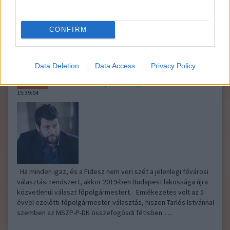
...in the world
2018.08.07 16:48:08
@maxval balcán bircaman
: Afrika és Amerika
CONFIRM
gyarmatosításának semmi köze a liberalizmushoz. Honnan
veszel ilyen barom állatságokat? :D
Data Deletion
Data Access
Privacy Policy
Puzsér lesz Budapest főpolgármestere?
Reflektor
2018.08.06
15:39:04
Ha minden igaz, és a Fidesz nem veri szét a jelenlegi fővárosi
választási rendszert, akkor 2019-ben Budapest lakossága újra
közvetlenül választ főpolgármestert. Emlékezetes volt az 5
évvel ezelőtti főpolgármester-választás, hiszen Tarlós Istvánnal
szemben az MSZP-P-DK összefogósdi fétisben…..