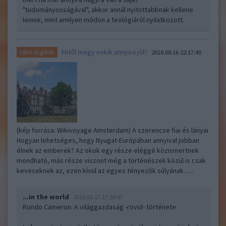
"tudományosságával", akkor annál nyitottabbnak kellene
lennie, mint amilyen módon a teológiáról nyilatkozott.
Mitől megy nekik annyira jól?
Ideo-logikák
2018.08.16 22:17:40
(kép forrása: Wikivoyage Amsterdam) A szerencse fiai és lányai
Hogyan lehetséges, hogy Nyugat-Európában annyival jobban
élnek az emberek? Az okok egy része eléggé közismertnek
mondható, más része viszont még a történészek közül is csak
keveseknek az, ezen kívül az egyes tényezők súlyának…..
...in the world
2018.08.17 17:50:47
Rondo Cameron: A világgazdaság -rövid- története