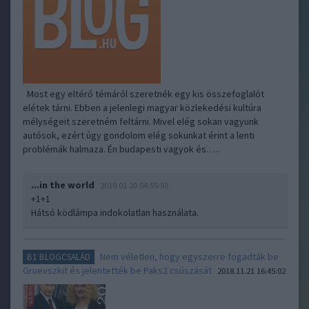
Most egy eltérő témáról szeretnék egy kis összefoglalót
elétek tárni. Ebben a jelenlegi magyar közlekedési kultúra
mélységeit szeretném feltárni. Mivel elég sokan vagyunk
autósok, ezért úgy gondolom elég sokunkat érint a lenti
problémák halmaza. Én budapesti vagyok és…..
...in the world
2019.01.20 04:55:50
+1+1
Hátsó ködlámpa indokolatlan használata.
Nem véletlen, hogy egyszerre fogadták be
B1 BLOGCSALÁD
Gruevszkit és jelentették be Paks2 csúszását
2018.11.21 16:45:02