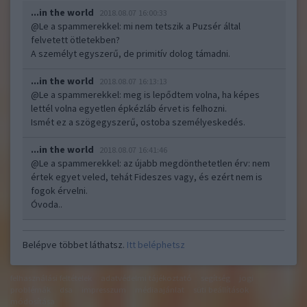
...in the world
2018.08.07 16:00:33
@Le a spammerekkel
: mi nem tetszik a Puzsér által
felvetett ötletekben?
A személyt egyszerű, de primitív dolog támadni.
...in the world
2018.08.07 16:13:13
@Le a spammerekkel
: meg is lepődtem volna, ha képes
lettél volna egyetlen épkézláb érvet is felhozni.
Ismét ez a szögegyszerű, ostoba személyeskedés.
...in the world
2018.08.07 16:41:46
@Le a spammerekkel
: az újabb megdönthetetlen érv: nem
értek egyet veled, tehát Fideszes vagy, és ezért nem is
fogok érvelni.
Óvoda..
Belépve többet láthatsz.
Itt beléphetsz
felhasználási feltételek
adatvédelmi tájékoztató
segítség
jogi
problémák
dsa
impresszum
médiaajánlat
süti beállítások
módosítása