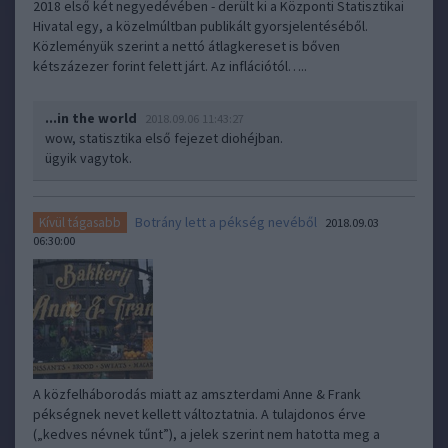
2018 első két negyedévében - derült ki a Központi Statisztikai
Hivatal egy, a közelmúltban publikált gyorsjelentéséből.
Közleményük szerint a nettó átlagkereset is bőven
kétszázezer forint felett járt. Az inflációtól…..
...in the world
2018.09.06 11:43:27
wow, statisztika első fejezet diohéjban.
ügyik vagytok.
Botrány lett a pékség nevéből
Kívül tágasabb
2018.09.03
06:30:00
A közfelháborodás miatt az amszterdami Anne & Frank
pékségnek nevet kellett változtatnia. A tulajdonos érve
(„kedves névnek tűnt”), a jelek szerint nem hatotta meg a