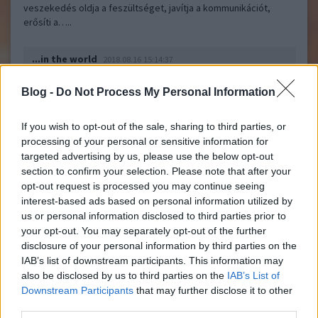
veszekedés oldja a feszültséget, javítja a kommunikációt,
erősíti a…..
...in the world
2018.08.16 15:14:37
plusz pár mondat:
"Lefeküdtem a húgoddal"
Blog -
Do Not Process My Personal Information
"Fura, hogy te nem örökölted a nagy melleket anyádtól"
If you wish to opt-out of the sale, sharing to third parties, or
ezek is viszonylag nagy eséllyel kapcsolatgyilkos
processing of your personal or sensitive information for
mondatok.
targeted advertising by us, please use the below opt-out
section to confirm your selection. Please note that after your
opt-out request is processed you may continue seeing
13 Arctic Monkeys dal, ami élőben jobb, mint lemezen
charivari
interest-based ads based on personal information utilized by
2018.08.10 00:04:58
us or personal information disclosed to third parties prior to
your opt-out. You may separately opt-out of the further
disclosure of your personal information by third parties on the
IAB’s list of downstream participants. This information may
also be disclosed by us to third parties on the
IAB’s List of
Downstream Participants
that may further disclose it to other
third parties.
A VOLT közönsége már láthatta az Arctic Monkeyst