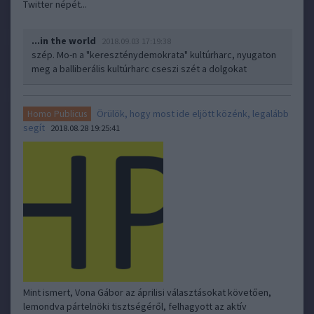
Twitter népét...
...in the world
2018.09.03 17:19:38
szép. Mo-n a "kereszténydemokrata" kultúrharc, nyugaton
meg a balliberális kultúrharc cseszi szét a dolgokat
Örülök, hogy most ide eljött közénk, legalább
Homo Publicus
segít
2018.08.28 19:25:41
Mint ismert, Vona Gábor az áprilisi választásokat követően,
lemondva pártelnöki tisztségéről, felhagyott az aktív