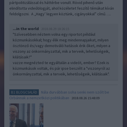
pártpolitizálással és háttérbe vonult. Rövid pihenő után
elindította videóblogját, ahol közéletet feszítő témákat kíván
feldolgozni. A „Hagy’ legyen köztünk, cigányokkal” című…..
...in the world
2018.08.29 18:26:15
"Szívesebben néztem volna egy riportot például
közmunkásokkal; hogy élik meg mindennapjaikat, milyen
ösztönző és/vagy demotiváló hatások érik őket, milyen a
viszony az önkormányzattal, mik a terveik, lehetőségeik,
kilátásaik?"
vazze megnézted te egyáltalán a videót, ember? Ezek is
közmunkások voltak, és pár ipse beszélt a "viszonyról az
önkormányzattal, mik a terveik, lehetőségeik, kilátásaik".
Nála durvábban soha senki nem szólt be
B1 BLOGCSALÁD
Orbánnak a nemzetközi politikában
2018.08.26 15:48:09