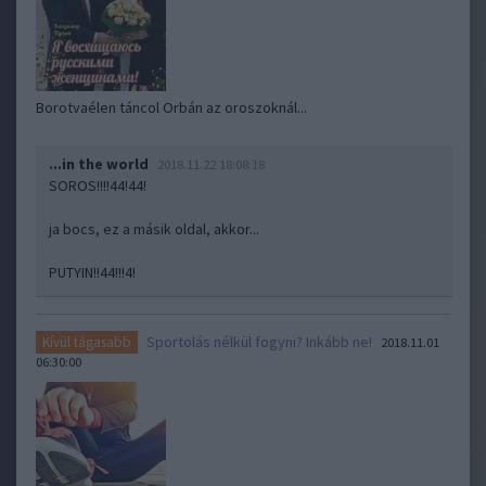
Borotvaélen táncol Orbán az oroszoknál...
...in the world
2018.11.22 18:08:18
SOROS!!!!44!44!
ja bocs, ez a másik oldal, akkor...
PUTYIN!!44!!!4!
Sportolás nélkül fogyni? Inkább ne!
Kívül tágasabb
2018.11.01
06:30:00