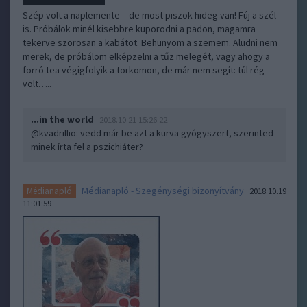
Szép volt a naplemente – de most piszok hideg van! Fúj a szél
is. Próbálok minél kisebbre kuporodni a padon, magamra
tekerve szorosan a kabátot. Behunyom a szemem. Aludni nem
merek, de próbálom elképzelni a tűz melegét, vagy ahogy a
forró tea végigfolyik a torkomon, de már nem segít: túl rég
volt…..
...in the world
2018.10.21 15:26:22
@kvadrillio
: vedd már be azt a kurva gyógyszert, szerinted
minek írta fel a pszichiáter?
Médianapló - Szegénységi bizonyítvány
Médianapló
2018.10.19
11:01:59