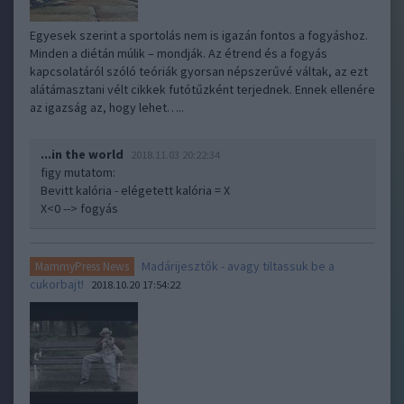
Egyesek szerint a sportolás nem is igazán fontos a fogyáshoz.
Minden a diétán múlik – mondják. Az étrend és a fogyás
kapcsolatáról szóló teóriák gyorsan népszerűvé váltak, az ezt
alátámasztani vélt cikkek futótűzként terjednek. Ennek ellenére
az igazság az, hogy lehet…..
...in the world
2018.11.03 20:22:34
figy mutatom:
Bevitt kalória - elégetett kalória = X
X<0 --> fogyás
Madárijesztők - avagy tiltassuk be a
MammyPress News
cukorbajt!
2018.10.20 17:54:22