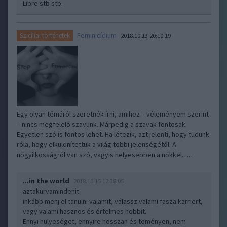
Libre stb stb.
Feminicídium
Szicíliai történetek
2018.10.13 20:10:19
Egy olyan témáról szeretnék írni, amihez – véleményem szerint
– nincs megfelelő szavunk. Márpedig a szavak fontosak.
Egyetlen szó is fontos lehet. Ha létezik, azt jelenti, hogy tudunk
róla, hogy elkülönítettük a világ többi jelenségétől. A
nőgyilkosságról van szó, vagyis helyesebben a nőkkel…..
...in the world
2018.10.15 12:38:05
aztakurvamindenit.
inkább menj el tanulni valamit, válassz valami fasza karriert,
vagy valami hasznos és értelmes hobbit.
Ennyi hülyeséget, ennyire hosszan és töményen, nem