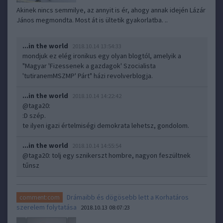
Akinek nincs semmilye, az annyit is ér, ahogy annak idején Lázár
János megmondta. Most át is ültetik gyakorlatba. ..
...in the world
2018.10.14 13:54:33
mondjuk ez elég ironikus egy olyan blogtól, amelyik a
"Magyar 'Fizessenek a gazdagok' Szocialista
'tutiranemMSZMP' Párt" házi revolverblogja.
...in the world
2018.10.14 14:22:42
@taga20
:
:D szép.
te ilyen igazi értelmiségi demokrata lehetsz, gondolom.
...in the world
2018.10.14 14:55:54
@taga20
: tolj egy sznikerszt hombre, nagyon feszültnek
tűnsz
Drámaibb és dögösebb lett a Korhatáros
comment:com
szerelem folytatása
2018.10.13 08:07:23