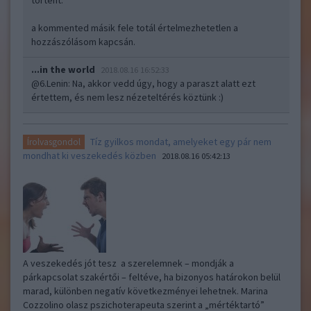
történt.
a kommented másik fele totál értelmezhetetlen a
hozzászólásom kapcsán.
...in the world
2018.08.16 16:52:33
@6.Lenin
: Na, akkor vedd úgy, hogy a paraszt alatt ezt
értettem, és nem lesz nézeteltérés köztünk :)
Tíz gyilkos mondat, amelyeket egy pár nem
Írolvasgondol
mondhat ki veszekedés közben
2018.08.16 05:42:13
A veszekedés jót tesz a szerelemnek – mondják a
párkapcsolat szakértői – feltéve, ha bizonyos határokon belül
marad, különben negatív következményei lehetnek. Marina
Cozzolino olasz pszichoterapeuta szerint a „mértéktartó”