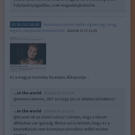
Folytasd nyugodtan, csak magadat járatod le.
Kormányszóvivő: Heller Ágnes egy öreg,
B1 BLOGCSALÁD
bigott, idejétmúlt kommunista
2018.08.15 17:11:59
Ez a magyar kormány hivatalos álláspontja. ..
...in the world
2018.08.16 16:14:54
@nemecsekerno_007
: ez hogy jön az általam leírtakhoz?
...in the world
2018.08.16 16:33:20
@6.Lenin
: Mi az istent szívsz? Leírtam, hogy a három
állításban van igazság. Illetve azt is leírtam, hogy ez a
kinyilatkozás nem kormányszóvivőhöz méltó módon