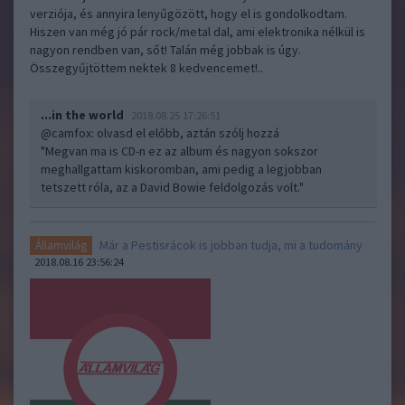
verziója, és annyira lenyűgözött, hogy el is gondolkodtam.
Hiszen van még jó pár rock/metal dal, ami elektronika nélkül is
nagyon rendben van, sőt! Talán még jobbak is úgy.
Összegyűjtöttem nektek 8 kedvencemet!..
...in the world
2018.08.25 17:26:51
@camfox
: olvasd el előbb, aztán szólj hozzá
"Megvan ma is CD-n ez az album és nagyon sokszor
meghallgattam kiskoromban, ami pedig a legjobban
tetszett róla, az a David Bowie feldolgozás volt."
Már a Pestisrácok is jobban tudja, mi a tudomány
Államvilág
2018.08.16 23:56:24