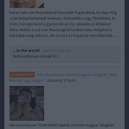
Korea tele van finomabbnál finomabb fogásokkal, és épp elég
csak belepillantanunk kedvenc drámánkba vagy filmünkbe, és
máris korogni kezd a gyomrunk az ínycsiklandozó ételeket
látva. Nehéz a sok-sok finomságból kiválasztani, melyiket is
kóstoljuk meg először, de ezzel a 10 fogással nem lőhetünk…..
...in the world
2018.09.19 11:11:04
fantasztikusan néznek ki :)
Háromszázezer forint a magyar átlagbér? Nem
A Látható Kéz
létezik! Vagy mégis?
2018.09.05 17:59:05
Háromszázezer forint felett alakult a bruttó magyar átlagbér