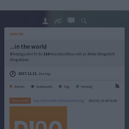
ADATOK
...in the world
0
bejegyzést írt és
116
hozzászólása volt az általa látogatott
blogokban.
2017.12.11.
óta tag.
Admin
Szerkesztő
Tag
Vendég
Top 10 közlekedési bunkóság
Olasz meló
2019.01.19 09:55:00