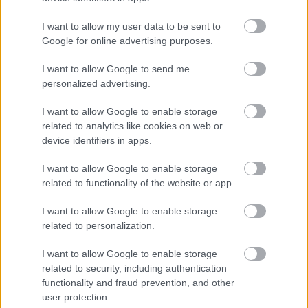
I want to allow my user data to be sent to
Google for online advertising purposes.
I want to allow Google to send me
personalized advertising.
Félrecsúszott lényeglátók A baloldal jelentős része képtelen
I want to allow Google to enable storage
arra, hogy tisztázza a viszonyát a marxizmushoz (illetve a
related to analytics like cookies on web or
marxista szellemiséghez) és képes legyen túllépni rajta,
device identifiers in apps.
megtartva az ideológiából azt, ami valóban hasznos lehet a
számunkra. A legtöbb baloldali és mérsékelt jobboldali
I want to allow Google to enable storage
képtelen…..
related to functionality of the website or app.
...in the world
I want to allow Google to enable storage
2018.08.07 16:38:56
@maxval balcán bircaman
: ezt tudod számszerűsíteni, vagy
related to personalization.
megint csak feljött egy böfi, amit ide kellett eresztened?
I want to allow Google to enable storage
...in the world
2018.08.07 16:40:13
related to security, including authentication
@maxval balcán bircaman
: ezek a "morzsák" több százezer
functionality and fraud prevention, and other
ember megélhetését, valamint a gazdaság motorját adják.
user protection.
Gondold végig ezt újra.