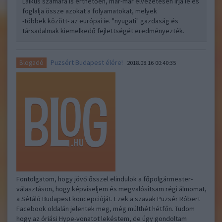
Laikus számára is érthetően, már-már élvezetesen írja le és
foglalja össze azokat a folyamatokat, melyek
-többek között- az európai ie. "nyugati" gazdaság és
társadalmak kiemelkedő fejlettségét eredményezték.
Puzsért Budapest élére!
Blogadó
2018.08.16 00:40:35
Fontolgatom, hogy jövő ősszel elindulok a főpolgármester-
választáson, hogy képviseljem és megvalósítsam régi álmomat,
a Sétáló Budapest koncepcióját. Ezek a szavak Puzsér Róbert
Facebook oldalán jelentek meg, még múlthét hétfőn. Tudom
hogy az óriási Hype-vonatot lekéstem, de úgy gondoltam