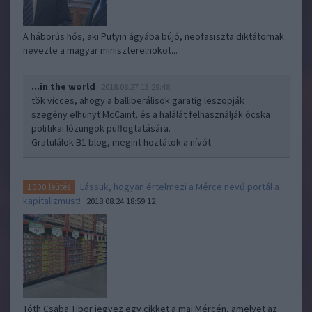
A háborús hős, aki Putyin ágyába bújó, neofasiszta diktátornak
nevezte a magyar miniszterelnököt...
...in the world
2018.08.27 13:29:48
tök vicces, ahogy a balliberálisok garatig leszopják
szegény elhunyt McCaint, és a halálát felhasználják ócska
politikai lózungok puffogtatására.
Gratulálok B1 blog, megint hoztátok a nívót.
Lássuk, hogyan értelmezi a Mérce nevű portál a
1000 leütés
kapitalizmust!
2018.08.24 18:59:12
Tóth Csaba Tibor jegyez egy cikket a mai Mércén, amelyet az