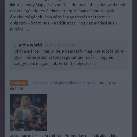
ihletett, hogy Magyar József tulajdonos eladta a Hungerit nevű
csirkevágóhidat és élelmiszercéget Csányi Sándor egyik
érdekeltségének, és a vételár egy részét szétosztja a
dolgozók között. Nos, kezdjük azzal, hogy az eladási ár 16
milliárd…..
...in the world
2018.08.25 17:30:59
jóhát a mérce... már jó ideje beárazták magukat. Időről időre
olyan mérhetetlen ostobaságokat tudnak írni, hogy én
szégyellem magam -jobberként- helyettük is.
8 rock dal, ami akusztikusan is óriási
charivari
2018.08.24
00:14:00
Júliusban jött ki az Architects Doomsday dalának akusztikus