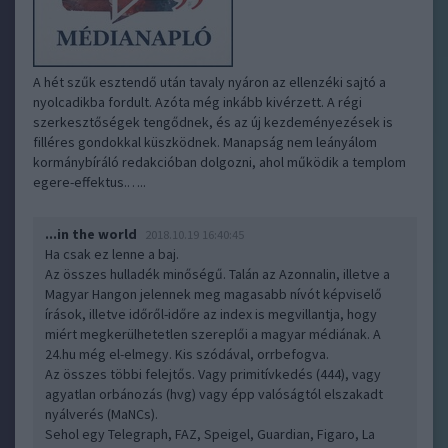
A hét szűk esztendő után tavaly nyáron az ellenzéki sajtó a
nyolcadikba fordult. Azóta még inkább kivérzett. A régi
szerkesztőségek tengődnek, és az új kezdeményezések is
filléres gondokkal küszködnek. Manapság nem leányálom
kormánybíráló redakcióban dolgozni, ahol működik a templom
egere-effektus.…..
...in the world
2018.10.19 16:40:45
Ha csak ez lenne a baj.
Az összes hulladék minőségű. Talán az Azonnalin, illetve a
Magyar Hangon jelennek meg magasabb nívót képviselő
írások, illetve időről-időre az index is megvillantja, hogy
miért megkerülhetetlen szereplői a magyar médiának. A
24.hu még el-elmegy. Kis szódával, orrbefogva.
Az összes többi felejtős. Vagy primitívkedés (444), vagy
agyatlan orbánozás (hvg) vagy épp valóságtól elszakadt
nyálverés (MaNCs).
Sehol egy Telegraph, FAZ, Speigel, Guardian, Figaro, La