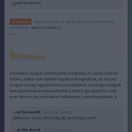
gyakran olvasni.
Magyarország az egyik legveszélyesebb hely
1000 leütés
Európában
2018.10.14 08:03:12
A kormány nyugati kampányának margójára. A csúnya 2016-os
évben, amikor már minden migránst átengedtünk, az összes
nyugati ország migránsterrorban fuldoklott, mi pedig a magunk
homogenitásában ünnepelhettük a békét, így nézett ki a 100
ezer lakosra jutó erőszakos halálesetek száma Európában. A…..
...in the world
2018.10.14 14:24:01
@Khonsu
: Szvsz attól még áll, amit írtam, nem?
...in the world
2018.10.14 14:54:04