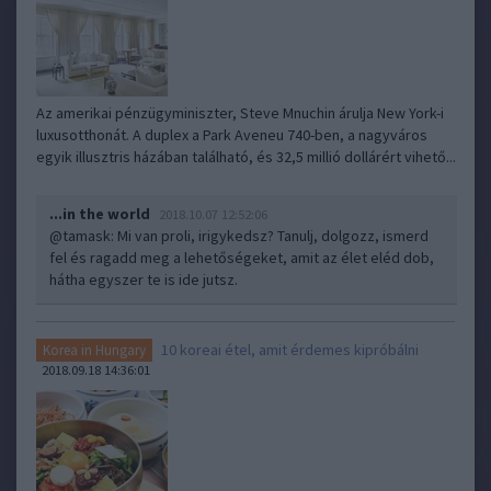
Az amerikai pénzügyminiszter, Steve Mnuchin árulja New York-i
luxusotthonát. A duplex a Park Aveneu 740-ben, a nagyváros
egyik illusztris házában található, és 32,5 millió dollárért vihető...
...in the world
2018.10.07 12:52:06
@tamask
: Mi van proli, irigykedsz? Tanulj, dolgozz, ismerd
fel és ragadd meg a lehetőségeket, amit az élet eléd dob,
hátha egyszer te is ide jutsz.
10 koreai étel, amit érdemes kipróbálni
Korea in Hungary
2018.09.18 14:36:01