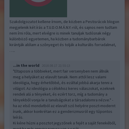
Szakdolgozatot kellene írnom, de közben a Pestisrácok blogon
megjelenik két írás a T.U.D.O.M.Á.N.Y.-ról, és sajnos nem tudtam
nem írni róla, mert elvégre is minek tanuljak tudósnak négy
különböző egyetemen, ha közben a tudománybarbárok
kirántják alólam a szőnyeget és tolják a kulturális forradalmat,
…..
...in the world
2018.08.17 21:55:13
"Eltaposni a többieket, mert fair versenyben nem állnák
meg a helyüket az elavult tanaik. Nem attól lesz valami
ideológia, hogy érhetőbbé, és ezáltal jobbá akarja tenni a
világot. Az ideológia a célokhoz keres válaszokat, ezeknek
rendeli alá a tényeket, és ezért torz, míg a tudomány a
tényekből vonja le a tanulságokat a társadalomra nézve." -
ha az első mondatból az elavult szó helyére poszt-modernt
írunk, akkor konkrétan ez a genderizmusról egy tűpontos
leírás.
Ki kéne húzni a posztot jegyzőnek a fejét a saját fenekéből,
mert ha már annyira nagyra van a saját