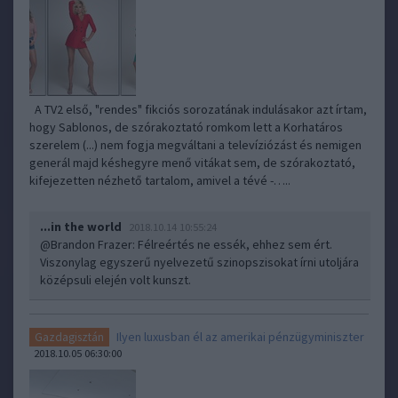
A TV2 első, "rendes" fikciós sorozatának indulásakor azt írtam,
hogy Sablonos, de szórakoztató romkom lett a Korhatáros
szerelem (...) nem fogja megváltani a televíziózást és nemigen
generál majd késhegyre menő vitákat sem, de szórakoztató,
kifejezetten nézhető tartalom, amivel a tévé -…..
...in the world
2018.10.14 10:55:24
@Brandon Frazer
: Félreértés ne essék, ehhez sem ért.
Viszonylag egyszerű nyelvezetű szinopszisokat írni utoljára
középsuli elején volt kunszt.
Ilyen luxusban él az amerikai pénzügyminiszter
Gazdagisztán
2018.10.05 06:30:00