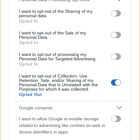
services and may gather and store information including but
(Bogáthi, Csíki, Tamás) nevű emberkékkel beszélget, örömmel
not limited to your visit or usage behaviour. You may click to
I want to opt-out of the Sharing of my
töltődik fel, s ezt tovább is adja, akárcsak az égitestek.…..
personal data.
grant or deny consent to Google and its third-party tags to
Opted In
use your data for below specified purposes in below Google
consent section.
I want to opt-out of the Sale of my
Határon innen és túl - Zrínyi csapat
Rákóczi Tábor (SWB) - 2017
Personal Data.
2017.07.02 02:12:34
Opted In
I want to opt-out of processing my
Personal Data for Targeted Advertising.
Opted In
I want to opt-out of Collection, Use,
Retention, Sale, and/or Sharing of my
Personal Data that Is Unrelated with the
Purposes for which it was collected.
Sajnálatos módon esős idő várt ránk, de ez senkit sem
Opted Out
akadályozott meg abban, hogy jól szórakozzunk és énekeljünk.
Kassán megtekinthettük a Szent Erzsébet Dómot, és II. Rákóczi
Google consents
Ferenc sírját, és a kriptában található többi sírral együtt.
Mindenki helyénvalónak érezte a magyar himnusz eléneklését
I want to allow Google to enable storage
e…..
related to advertising like cookies on web or
device identifiers in apps.