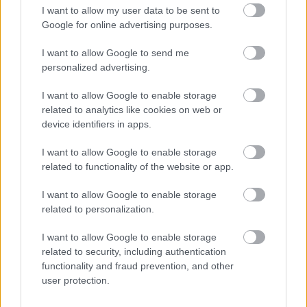
I want to allow my user data to be sent to
Bethlen csapat: első nap
Rákóczi Tábor (SWB) - 2017
2017.07.01
09:52:20
Google for online advertising purposes.
I want to allow Google to send me
personalized advertising.
I want to allow Google to enable storage
related to analytics like cookies on web or
device identifiers in apps.
Reggel 7-kor, amikor még a Zrínyisek a másik felükre fordultak,
mi már az étkező ajtajában toprogva vártunk a reggelire. Fél 8-
I want to allow Google to enable storage
kor már indulásra készülődve a busz mellett sorakoztunk. Az
related to functionality of the website or app.
úton a vezetőink ismertették a programunkat, ez idő alatt
jobban megismertük társainkat és elkezdtünk egyre…..
I want to allow Google to enable storage
related to personalization.
Zrínyi csapat első napja együtt
Rákóczi Tábor (SWB) - 2017
I want to allow Google to enable storage
2017.07.01 02:27:31
related to security, including authentication
functionality and fraud prevention, and other
user protection.