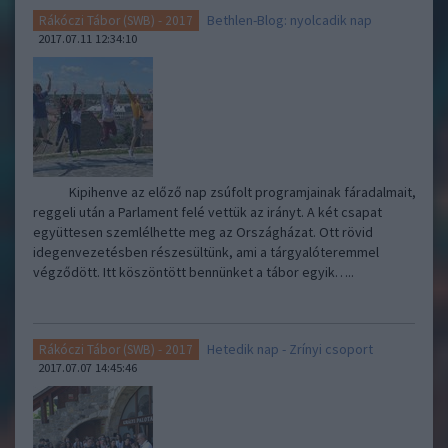
Bethlen-Blog: nyolcadik nap
Rákóczi Tábor (SWB) - 2017
2017.07.11 12:34:10
Kipihenve az előző nap zsúfolt programjainak fáradalmait,
reggeli után a Parlament felé vettük az irányt. A két csapat
együttesen szemlélhette meg az Országházat. Ott rövid
idegenvezetésben részesültünk, ami a tárgyalóteremmel
végződött. Itt köszöntött bennünket a tábor egyik…..
Hetedik nap - Zrínyi csoport
Rákóczi Tábor (SWB) - 2017
2017.07.07 14:45:46