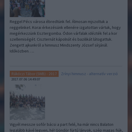
Reggel Pécs városa ébredtünk fel. Álmosan mjszoltuk a
reggelinket. Korai érkezésünk ellenére izgatottan vártuk, hogy
megérkezzünk Esztergomba. Ódon várfalak idézték fel a kor
szellemiségét. Ciszternát kápolnát és bazilikát látogattuk.
Zengett ajkunkról a himnusz Mindszenty József sírjánál.
Időközben…..
Zrínyi himnusz - alternatív verzió
Rákóczi Tábor (SWB) - 2017
2017.07.06 14:49:07
Vigyél messze sofőr bácsi a part felé, ha már nincs Balaton
legalább kávé legyen, hé! Göndör fürtű lányok, szép magas fiúk,