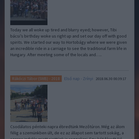
Today we all woke up tired and blurry eyed; however, Tibi
bácsi’s birthday woke us right up and set our day off with good
spirits. We started our way to Hortobágy where we were given
an incredible ride in a carriage to see the traditional farm life in
Hungary. After meeting some of the locals and…..
Első nap - Zrínyi
Rákóczi Tábor (SWB) - 2018
2018.06.30 00:39:17
Csodálatos pénteki napra ébredtünk Mezőtúron. Még az álom
félig a szemünkben ült, de ez az állapot sem tartott sokáig, a