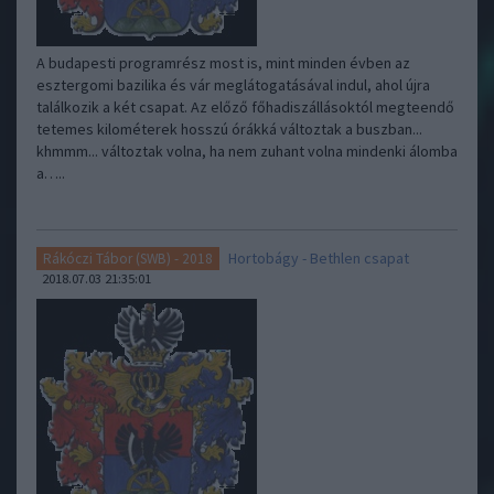
A budapesti programrész most is, mint minden évben az
esztergomi bazilika és vár meglátogatásával indul, ahol újra
találkozik a két csapat. Az előző főhadiszállásoktól megteendő
tetemes kilométerek hosszú órákká változtak a buszban...
khmmm... változtak volna, ha nem zuhant volna mindenki álomba
a…..
Hortobágy - Bethlen csapat
Rákóczi Tábor (SWB) - 2018
2018.07.03 21:35:01