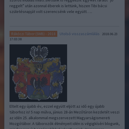
szoros indulás miatt siettünk is reggelizni. Egy-két fáradt “jó
reggelt” után azonnal éberek is lettünk, hiszen Tibi bácsi
születésnapját volt szerencsénk vele együtt…..
Utolsó visszaszámlálás
Rákóczi Tábor (SWB) - 2018
2018.06.23
17:03:38
Eltelt egy újabb év, ezzel együtt eljött az idő egy újabb
táborhoz is! 5 nap múlva, június 28-án Mezőtúron kezdetét veszi
az idén 25. alkalommal megszervezett Magyarságismereti
Mozgótábor. A táborozók élményeit idén is végigkíséri blogunk,