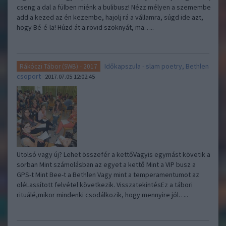
cseng a dal a fülben miénk a bulibusz! Nézz mélyen a szemembe
add a kezed az én kezembe, hajolj rá a vállamra, súgd ide azt,
hogy Bé-é-la! Húzd át a rövid szoknyát, ma…..
Időkapszula - slam poetry, Bethlen
Rákóczi Tábor (SWB) - 2017
csoport
2017.07.05 12:02:45
Utolsó vagy új? Lehet összefér a kettőVagyis egymást követik a
sorban Mint számolásban az egyet a kettő Mint a VIP busz a
GPS-t Mint Bee-t a Bethlen Vagy mint a temperamentumot az
oléLassított felvétel következik. VisszatekintésEz a tábori
rituálé,mikor mindenki csodálkozik, hogy mennyire jól…..