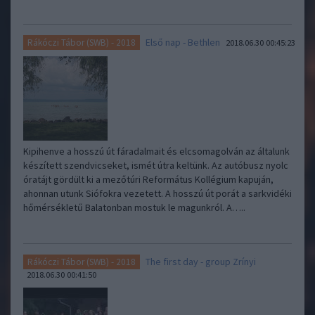
Első nap - Bethlen
Rákóczi Tábor (SWB) - 2018
2018.06.30 00:45:23
Kipihenve a hosszú út fáradalmait és elcsomagolván az általunk
készített szendvicseket, ismét útra keltünk. Az autóbusz nyolc
óratájt gördült ki a mezőtúri Református Kollégium kapuján,
ahonnan utunk Siófokra vezetett. A hosszú út porát a sarkvidéki
hőmérsékletű Balatonban mostuk le magunkról. A…..
The first day - group Zrínyi
Rákóczi Tábor (SWB) - 2018
2018.06.30 00:41:50