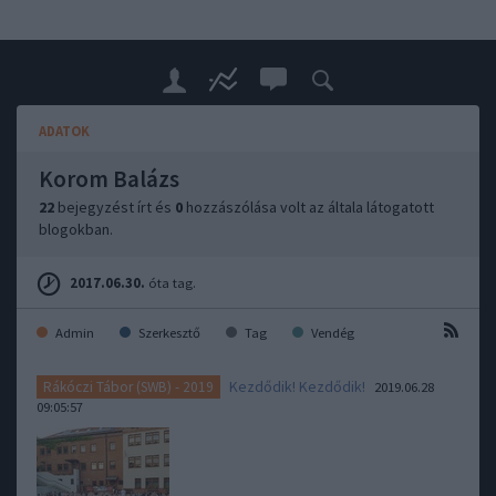
ADATOK
Korom Balázs
22
bejegyzést írt és
0
hozzászólása volt az általa látogatott
blogokban.
2017.06.30.
óta tag.
Admin
Szerkesztő
Tag
Vendég
Kezdődik! Kezdődik!
Rákóczi Tábor (SWB) - 2019
2019.06.28
09:05:57