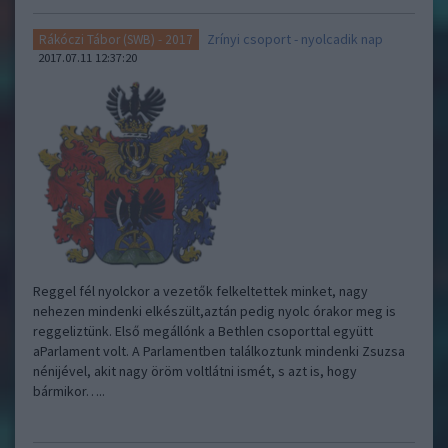
Zrínyi csoport - nyolcadik nap
Rákóczi Tábor (SWB) - 2017
2017.07.11 12:37:20
Reggel fél nyolckor a vezetők felkeltettek minket, nagy
nehezen mindenki elkészült,aztán pedig nyolc órakor meg is
reggeliztünk. Első megállónk a Bethlen csoporttal együtt
aParlament volt. A Parlamentben találkoztunk mindenki Zsuzsa
nénijével, akit nagy öröm voltlátni ismét, s azt is, hogy
bármikor…..