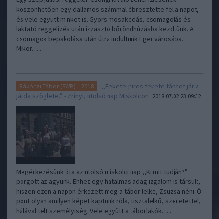
köszönhetően egy dallamos számmal ébresztette fel a napot,
és vele együtt minket is. Gyors mosakodás, csomagolás és
laktató reggelizés után izzasztó bőröndhúzásba kezdtünk. A
csomagok bepakolása után útra indultunk Eger városába.
Mikor…..
,,Fekete-piros fekete táncot jár a
Rákóczi Tábor (SWB) - 2018
járda szöglete.” - Zrínyi, utolsó nap Miskolcon
2018.07.02 23:09:32
Megérkezésünk óta az utolsó miskolci nap ,,Ki mit tudján?”
pörgött az agyunk. Ehhez egy hatalmas adag izgalom is társult,
hiszen ezen a napon érkezett meg a tábor lelke, Zsuzsa néni. Ő
pont olyan amilyen képet kaptunk róla, tisztalelkű, szeretettel,
hálával telt személyiség. Vele együtt a táborlakók…..