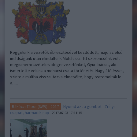
Reggelünk a vezetők ébresztésével kezdődött, majd az első
imádságunk után elindultunk Mohácsra. Itt szerencsénk volt
megismerni kivételes idegenvezetőnket, Gyuri bácsit, aki
ismertette velünk a mohácsi csata történetét. Nagy átéléssel,
szinte a múltba visszautazva elmesélte, hogy ostromolták le
a…..
Nyomd azt a gombot - Zrínyi
Rákóczi Tábor (SWB) - 2017
csapat, harmadik nap
2017.07.03 17:11:15