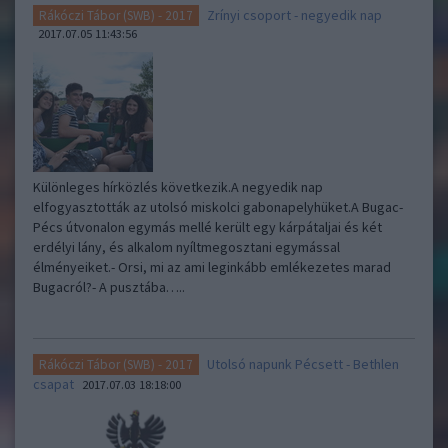
Zrínyi csoport - negyedik nap
Rákóczi Tábor (SWB) - 2017
2017.07.05 11:43:56
Különleges hírközlés következik.A negyedik nap
elfogyasztották az utolsó miskolci gabonapelyhüket.A Bugac-
Pécs útvonalon egymás mellé került egy kárpátaljai és két
erdélyi lány, és alkalom nyíltmegosztani egymással
élményeiket.- Orsi, mi az ami leginkább emlékezetes marad
Bugacról?- A pusztába…..
Utolsó napunk Pécsett - Bethlen
Rákóczi Tábor (SWB) - 2017
csapat
2017.07.03 18:18:00