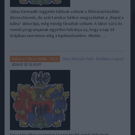
Július harmadik reggelén hálásak voltunk a félórával későbbi
ébresztésnek, de azért amikor hétkor megszólaltak a „Repül a
bálna“ akkordjai, még mindig fáradtak voltunk. A tábor sűrű és
remek programjainak egyetlen hátránya az, hogy a nap 24
órájában sem lenne elég a kipihenésünkre. Miután…..
Úton Miskolc felé - Bethlen csapat
Rákóczi Tábor (SWB) - 2018
2018.07.03 21:02:07
Egy szép júliusi reggelen Csongi kiváló zenéi ízlésének