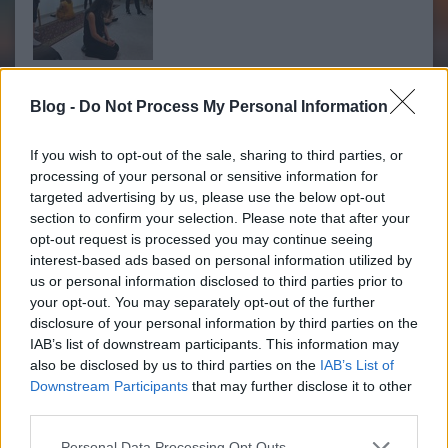
A mai nap a többiektől eltérően reggeli tornával kezdődött, ami
„rányomta a gombot” az egész napra. A reggeli után egy
Blog -
Do Not Process My Personal Information
interaktív előadáson vettünk részt, amit egy korábbi táborozó,
Kotolácsi Mikóczy Ili tartott, a kommunikációról és a hírközlésről
szólt. Nagyon jó hangulatban telt, és érdekes…..
If you wish to opt-out of the sale, sharing to third parties, or
processing of your personal or sensitive information for
targeted advertising by us, please use the below opt-out
section to confirm your selection. Please note that after your
Bethlen csapat - Kanada napja, azaz
Rákóczi Tábor (SWB) - 2017
opt-out request is processed you may continue seeing
második nap
2017.07.02 17:00:09
interest-based ads based on personal information utilized by
us or personal information disclosed to third parties prior to
your opt-out. You may separately opt-out of the further
disclosure of your personal information by third parties on the
IAB’s list of downstream participants. This information may
also be disclosed by us to third parties on the
IAB’s List of
Downstream Participants
that may further disclose it to other
Reggelünket hétórai felkeléssel kezdtük, memóriánkban még
third parties.
az esti fénymozdulatok emberei mozgolódtak. Így lettünk mi a
Please note that this website/app uses one or more Google
Csillagemberek. Miért is? Mert amikor az ember az Eszter
Personal Data Processing Opt Outs