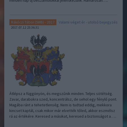
minden nap új beszámolókkal jelentkezünk. Hamarosan…..
Valami véget ér - utolsó bejegyzés
Rákóczi Tábor (SWB) - 2017
2017.07.12 23:36:31
Átlépsz a függönyön, és megszűnik minden. Teljes sötétség.
Zavar, darabokra szed, koncentrálsz, de sehol egy fénylő pont.
Magába ránt a tehetetlenség. Nem is tudtad eddig, mekkora
kincset kaptál, csak mikor már elvették tőled, akkor eszmélsz
rá az értékére. Keresed a másikat, keresed a biztonságot a…..