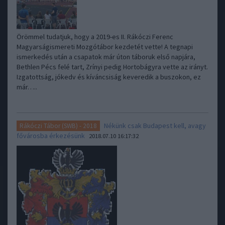
Örömmel tudatjuk, hogy a 2019-es II. Rákóczi Ferenc
Magyarságismereti Mozgótábor kezdetét vette! A tegnapi
ismerkedés után a csapatok már úton táboruk első napjára,
Bethlen Pécs felé tart, Zrínyi pedig Hortobágyra vette az irányt.
Izgatottság, jókedv és kíváncsiság keveredik a buszokon, ez
már…..
Nékünk csak Budapest kell, avagy
Rákóczi Tábor (SWB) - 2018
fővárosba érkezésünk
2018.07.10 16:17:32