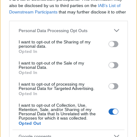
akarod, hogy vigyázzak rád.” Augusztus 10-én lenne 75 éves
also be disclosed by us to third parties on the
IAB’s List of
Hajnóczy Péter...
Downstream Participants
that may further disclose it to other
third parties.
Please note that this website/app uses one or more Google
Egy gondolat a függőségről
Kultúrpart
2017.06.26 07:03:32
Personal Data Processing Opt Outs
services and may gather and store information including but
not limited to your visit or usage behaviour. You may click to
I want to opt-out of the Sharing of my
personal data.
grant or deny consent to Google and its third-party tags to
Opted In
use your data for below specified purposes in below Google
consent section.
I want to opt-out of the Sale of my
Personal Data.
Opted In
Felépülő drogosok emlékeznek vissza az elmúlt egy évükre,
azon a napon, amit kábítószer-ellenes világnapként jegyzünk a
I want to opt-out of processing my
Personal Data for Targeted Advertising.
naptárban...
Opted In
I want to opt-out of Collection, Use,
Retention, Sale, and/or Sharing of my
Drogosokat gyógyít a science fiction
Kultúrpart
2017.06.13
Personal Data that Is Unrelated with the
Purposes for which it was collected.
13:00:12
Opted Out
Google consents