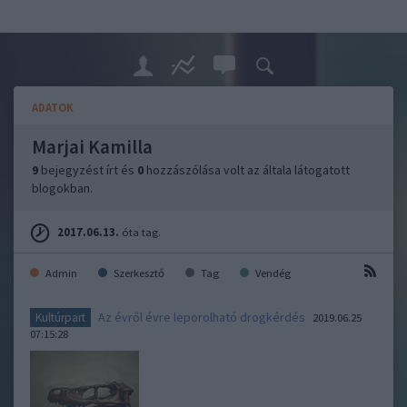
ADATOK
Marjai Kamilla
9
bejegyzést írt és
0
hozzászólása volt az általa látogatott
blogokban.
2017.06.13.
óta tag.
Admin
Szerkesztő
Tag
Vendég
Az évről évre leporolható drogkérdés
Kultúrpart
2019.06.25
07:15:28