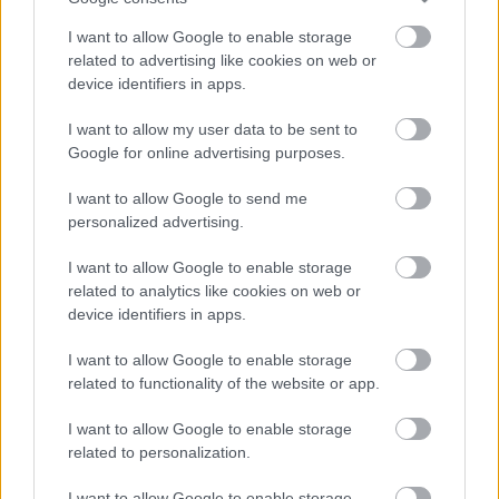
I want to allow Google to enable storage
related to advertising like cookies on web or
device identifiers in apps.
Az olvasás segíthet lejönni a szerről, állítja Dr. Nagy István Miklós
addiktológus-pszichiáter, aki sci-fit ír fel a betegeinek...
I want to allow my user data to be sent to
Google for online advertising purposes.
I want to allow Google to send me
Belépve többet láthatsz.
Itt beléphetsz
personalized advertising.
felhasználási feltételek
adatvédelmi tájékoztató
segítség
jogi
I want to allow Google to enable storage
problémák
dsa
impresszum
médiaajánlat
süti beállítások
related to analytics like cookies on web or
módosítása
device identifiers in apps.
I want to allow Google to enable storage
related to functionality of the website or app.
I want to allow Google to enable storage
related to personalization.
I want to allow Google to enable storage