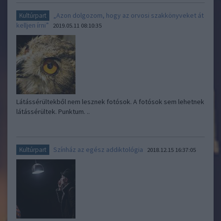
„Azon dolgozom, hogy az orvosi szakkönyveket át
Kultúrpart
kelljen írni”
2019.05.11 08:10:35
Látássérültekből nem lesznek fotósok. A fotósok sem lehetnek
látássérültek. Punktum. ..
Színház az egész addiktológia
Kultúrpart
2018.12.15 16:37:05