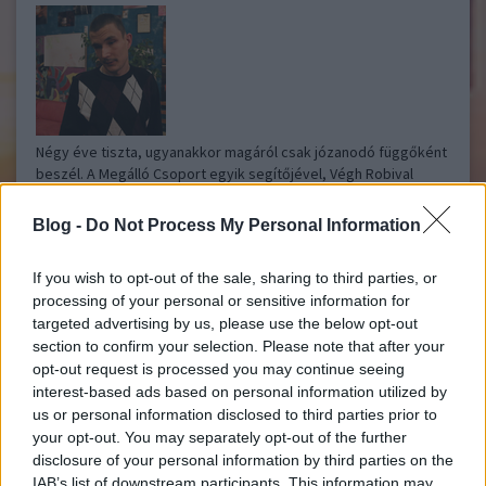
Négy éve tiszta, ugyanakkor magáról csak józanodó függőként
beszél. A Megálló Csoport egyik segítőjével, Végh Robival
beszélgettünk...
Blog -
Do Not Process My Personal Information
Egy alkoholfüggő és egy társfüggő házassága
If you wish to opt-out of the sale, sharing to third parties, or
Kultúrpart
2017.08.10 09:47:47
processing of your personal or sensitive information for
targeted advertising by us, please use the below opt-out
section to confirm your selection. Please note that after your
opt-out request is processed you may continue seeing
interest-based ads based on personal information utilized by
us or personal information disclosed to third parties prior to
your opt-out. You may separately opt-out of the further
disclosure of your personal information by third parties on the
„Szeressél, csak ne igyál olyan sokat. Vigyázni fogok rád, ha
IAB’s list of downstream participants. This information may