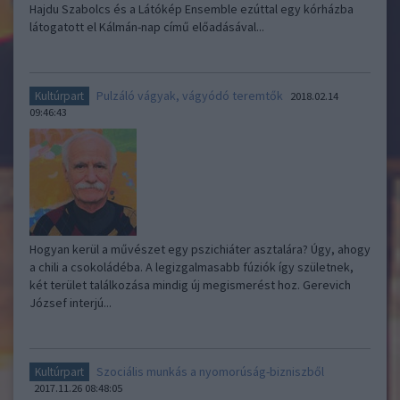
Hajdu Szabolcs és a Látókép Ensemble ezúttal egy kórházba
látogatott el Kálmán-nap című előadásával...
Pulzáló vágyak, vágyódó teremtők
Kultúrpart
2018.02.14
09:46:43
Hogyan kerül a művészet egy pszichiáter asztalára? Úgy, ahogy
a chili a csokoládéba. A legizgalmasabb fúziók így születnek,
két terület találkozása mindig új megismerést hoz. Gerevich
József interjú...
Szociális munkás a nyomorúság-bizniszből
Kultúrpart
2017.11.26 08:48:05