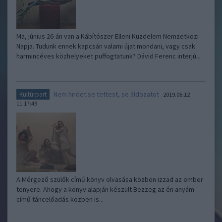
Ma, június 26-án van a Kábítószer Elleni Küzdelem Nemzetközi
Napja. Tudunk ennek kapcsán valami újat mondani, vagy csak
harmincéves közhelyeket puffogtatunk? Dávid Ferenc interjú...
Nem hirdet se tettest, se áldozatot
Kultúrpart
2019.06.12
11:17:49
A Mérgező szülők című könyv olvasása közben izzad az ember
tenyere. Ahogy a könyv alapján készült Bezzeg az én anyám
című táncelőadás közben is...