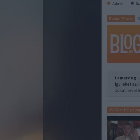
Admin
Sz
B
Baaad Movies
Lamerdog
Így lehet szi
Jókat nevette
AVGN és NC rajon