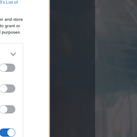
B’s List of
er and store
to grant or
ed purposes