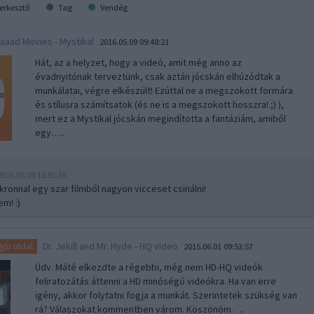
erkesztő
Tag
Vendég
aaad Movies - Mystikal
2016.05.09 09:48:21
Hát, az a helyzet, hogy a videó, amit még anno az
évadnyitónak terveztünk, csak aztán jócskán elhúzódtak a
munkálatai, végre elkészült! Ezúttal ne a megszokott formára
és stílusra számítsatok (és ne is a megszokott hosszra! ;) ),
mert ez a Mystikal jócskán megindította a fantáziám, amiből
egy…..
2016.05.09 15:01:36
nkronnal egy szar filmből nagyon vicceset csinálni!
m! :)
Dr. Jekill and Mr. Hyde - HQ video
gói oldal
2015.06.01 09:53:57
Üdv. Máté elkezdte a régebbi, még nem HD-HQ videók
feliratozátás áttenni a HD minőségű videókra. Ha van erre
igény, akkor folytatni fogja a munkát. Szerintetek szükség van
rá? Válaszokat kommentben várom. Köszönöm. ..