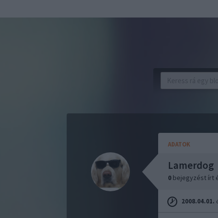
ADATOK
Lamerdog
0
bejegyzést írt
2008.04.01.
ó