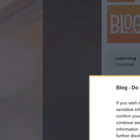
Lamerdog
Sziasztok!
Érdekes vide
Én egyébként
Blog -
Do 
csak Reform
Egyébként nin
If you wish 
szajkózhat, a
sensitive in
Némely ember
confirm you
continue se
Csak így tov
information 
further disc