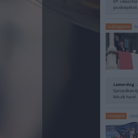
EP- választás
jövőképéböl..
R
Jobbegyenes
Lamerdog
Ejuropában il
Náczik haza!
Jobb
Vastagbőr