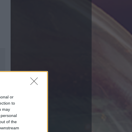
sonal or
ection to
ou may
 personal
out of the
 downstream