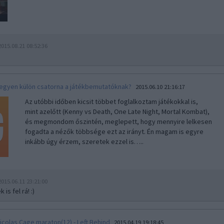
2015.08.21 08:52:36
egyen külön csatorna a játékbemutatóknak?
2015.06.10 21:16:17
Az utóbbi időben kicsit többet foglalkoztam játékokkal is,
mint azelőtt (Kenny vs Death, One Late Night, Mortal Kombat),
és megmondom őszintén, meglepett, hogy mennyire lelkesen
fogadta a nézők többsége ezt az irányt. Én magam is egyre
inkább úgy érzem, szeretek ezzel is…..
2015.06.11 23:21:00
 is fel rá! :)
icolas Cage maraton(12) - Left Behind
2015.04.19 19:18:45