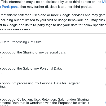
. This information may also be disclosed by us to third parties on the
IA
esztof: South Park
2014.09.06 13:18:30
Participants
that may further disclose it to other third parties.
Tudom, hogy az előző besztof videó végén nem ezt a listát
 that this website/app uses one or more Google services and may gath
ígértem. Elkezdtem készíteni azt a videót is, de aztán volt egy
including but not limited to your visit or usage behaviour. You may click 
vitám sajátmagammal, amiből végül az az énem jött ki
 to Google and its third-party tags to use your data for below specifi
győztesen, aki ragaszkodott hozzá, hogy még tízszerannyit
ogle consent section.
dolgozzak a videón, mint amennyit…..
l Data Processing Opt Outs
2014.09.15 15:18:05
o opt-out of the Sharing of my personal data.
 és az első helyezettel abszolút egyetértek! :)
In
aaad Movies - Parajelenségek: A megjelöltek
o opt-out of the Sale of my Personal Data.
2014.09.02 08:59:04
In
Igen, jól látjátok, elkészült végre a 8. évad záróvideója, ami jó
sokáig tartott, és sajnos így sem lett "teljes" hiszen
to opt-out of processing my Personal Data for Targeted
Medencetisztítóékat is szerettük volna szerepeltetni egy
ing.
rövidebb epizód erejéig, de azzal alig haladtunk, és nem
In
akartuk tovább húzni a dolgot, úgyhogy…..
o opt-out of Collection, Use, Retention, Sale, and/or Sharing
ersonal Data that Is Unrelated with the Purposes for which it
lected.