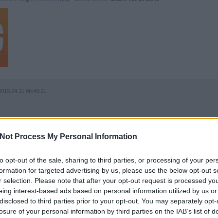
2015.04.21 06:40:21
ó volt nagyon!
 Római-Katolikus vagyok és ha megyek is nagyritkán templomba, akkor
Not Process My Personal Information
átusba.
csen olyan, hogy tökéletes vallás és a Biblia bármit írha, a KDNP bármit
to opt-out of the sale, sharing to third parties, or processing of your per
z Én egyéni véleményem, hogy az állatoknak igenis van lelkük. Sőt!
formation for targeted advertising by us, please use the below opt-out s
nél még sokkal nagyobb is! ;)
r selection. Please note that after your opt-out request is processed y
eing interest-based ads based on personal information utilized by us or
ább Baaad Movies!
disclosed to third parties prior to your opt-out. You may separately opt-
losure of your personal information by third parties on the IAB’s list of