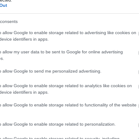
Out
2014.09.03 07:06:55
jó videó! :)
consents
o allow Google to enable storage related to advertising like cookies on
aaad Movies - Halálos szerelem
2014.07.17 22:06:58
evice identifiers in apps.
Azt hiszem, elkészült az eddigi leghosszabb Baaad Movies
bemutató. Ezúttal egy színvonalasabb filmről fogok beszélni,
o allow my user data to be sent to Google for online advertising
a 2013-ban készült Halálos szerelem ugyanis nem egy
s.
borzalmasan rossz alkotás, de a rengeteg apró - néhol nem is
olyan apró - hiba nagyon lerontja. Ha a videó…..
to allow Google to send me personalized advertising.
o allow Google to enable storage related to analytics like cookies on
evice identifiers in apps.
2014.07.18 07:02:47
 keresett egy ilyen filmnek a forgatásán? :O
o allow Google to enable storage related to functionality of the website
n jó lett!
o allow Google to enable storage related to personalization.
aaad Movies - Csodakavics Part2
2014.07.07 10:31:07
o allow Google to enable storage related to security, including