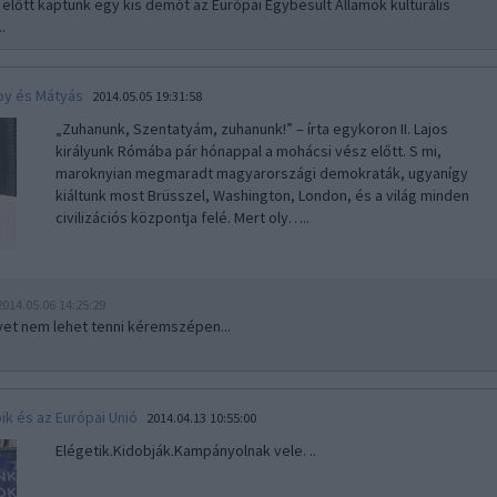
 előtt kaptunk egy kis demót az Európai Egybesült Államok kulturális
.
oy és Mátyás
2014.05.05 19:31:58
„Zuhanunk, Szentatyám, zuhanunk!” – írta egykoron II. Lajos
királyunk Rómába pár hónappal a mohácsi vész előtt. S mi,
maroknyian megmaradt magyarországi demokraták, ugyanígy
kiáltunk most Brüsszel, Washington, London, és a világ minden
civilizációs központja felé. Mert oly…..
2014.05.06 14:25:29
yet nem lehet tenni kéremszépen...
ik és az Európai Unió
2014.04.13 10:55:00
Elégetik.Kidobják.Kampányolnak vele. ..