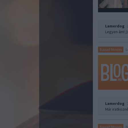
Lamerdog
Legyen ám! ;)
L
Baaad Movies
Lamerdog
Már iratkoznék
N
Baaad Movies