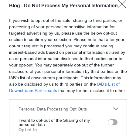
Blog -
Do Not Process My Personal Information
If you wish to opt-out of the sale, sharing to third parties, or
processing of your personal or sensitive information for
targeted advertising by us, please use the below opt-out
section to confirm your selection. Please note that after your
Szerző: Sáfián FanniMilyen erőművek működnek majd 2050-ben
opt-out request is processed you may continue seeing
Magyarországon? Még mindig fogunk akkor használni szenet,
interest-based ads based on personal information utilized by
olajat, földgázt? És mi lesz a helyzet a megújulókkal? Az
us or personal information disclosed to third parties prior to
Energiaklub a német Wuppertal Instituttal közösen készítette el
your opt-out. You may separately opt-out of the further
Magyarország energiarendszerének jövőbeli modelljeit 2050-re.
disclosure of your personal information by third parties on the
…..
IAB’s list of downstream participants. This information may
also be disclosed by us to third parties on the
IAB’s List of
Downstream Participants
that may further disclose it to other
A dán prof elmondja, hogyan kell
Energiabox
third parties.
energiaforradalmat csinálni. Henrik Lund: Renewable Energy
Systems könyvismertető
Please note that this website/app uses one or more Google
2016.04.15 13:47:42
Personal Data Processing Opt Outs
services and may gather and store information including but
not limited to your visit or usage behaviour. You may click to
I want to opt-out of the Sharing of my
personal data.
grant or deny consent to Google and its third-party tags to
Opted In
use your data for below specified purposes in below Google