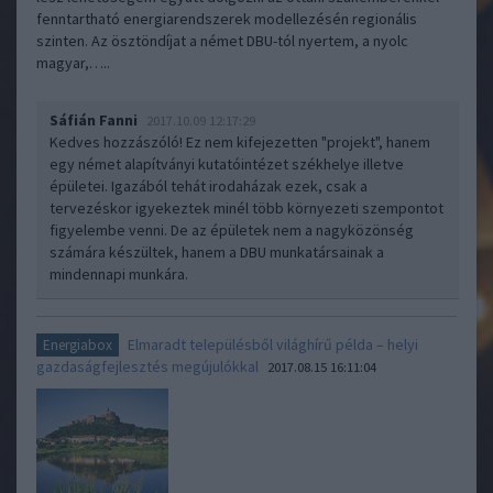
fenntartható energiarendszerek modellezésén regionális
szinten. Az ösztöndíjat a német DBU-tól nyertem, a nyolc
magyar,…..
Sáfián Fanni
2017.10.09 12:17:29
Kedves hozzászóló! Ez nem kifejezetten "projekt", hanem
egy német alapítványi kutatóintézet székhelye illetve
épületei. Igazából tehát irodaházak ezek, csak a
tervezéskor igyekeztek minél több környezeti szempontot
figyelembe venni. De az épületek nem a nagyközönség
számára készültek, hanem a DBU munkatársainak a
mindennapi munkára.
Elmaradt településből világhírű példa – helyi
Energiabox
gazdaságfejlesztés megújulókkal
2017.08.15 16:11:04