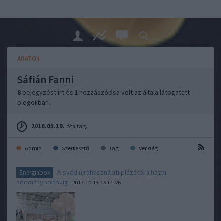
ADATOK
Sáfián Fanni
8
bejegyzést írt és
1
hozzászólása volt az általa látogatott
blogokban.
2016.05.19.
óta tag.
Admin
Szerkesztő
Tag
Vendég
A svéd újrahasználati plázától a hazai
Energiabox
adományboltokig
2017.10.13 13:01:26