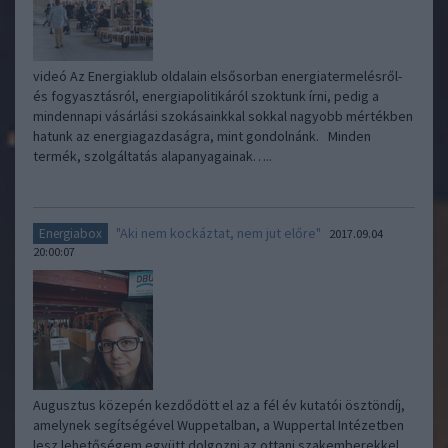
videó Az Energiaklub oldalain elsősorban energiatermelésről-
és fogyasztásról, energiapolitikáról szoktunk írni, pedig a
mindennapi vásárlási szokásainkkal sokkal nagyobb mértékben
hatunk az energiagazdaságra, mint gondolnánk. Minden
termék, szolgáltatás alapanyagainak…..
"Aki nem kockáztat, nem jut előre"
Energiabox
2017.09.04
20:00:07
Augusztus közepén kezdődött el az a fél év kutatói ösztöndíj,
amelynek segítségével Wuppetalban, a Wuppertal Intézetben
lesz lehetőségem együtt dolgozni az ottani szakemberekkel