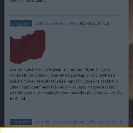
sokkal okosabbak...
Szabad, csak nem lehet
Energiabox
2016.09.16 16:44:16
Szerző: Sáfián FanniA tegnapi és mai nap folyamán újabb
rendeletmódosítások jelentek meg a Magyar Közlönyben a
szélerőművek telepíthetősége kapcsán. Egyelőre azokban a
„finomságokban” ne is mélyedjünk el, hogy Magyarországon
ezentúl csak olyan szélerőművek telepíthetők, amelyek kb. öt-
tíz évvel…..
Így termeljük majd az áramot 2050. szeptember 6-
Energiabox
án
2016.09.06 13:22:29