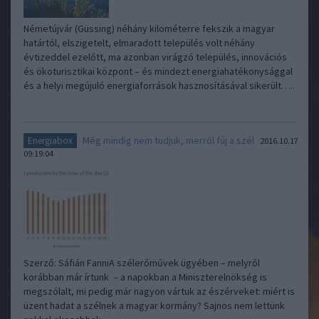
Németújvár (Güssing) néhány kilométerre fekszik a magyar
határtól, elszigetelt, elmaradott település volt néhány
évtizeddel ezelőtt, ma azonban virágzó település, innovációs
és ökoturisztikai központ – és mindezt energiahatékonysággal
és a helyi megújuló energiaforrások hasznosításával sikerült…..
Még mindig nem tudjuk, merről fúj a szél
Energiabox
2016.10.17
09:19:04
Szerző: Sáfián FanniA szélerőművek ügyében – melyről
korábban már írtunk – a napokban a Miniszterelnökség is
megszólalt, mi pedig már nagyon vártuk az észérveket: miért is
üzent hadat a szélnek a magyar kormány? Sajnos nem lettünk