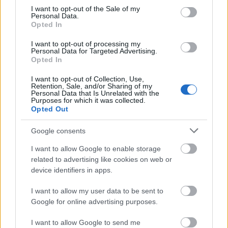
consent section.
I want to opt-out of the Sale of my
Personal Data.
Opted In
Szerző: Sáfián FanniA dán alternatív energetikai
szabadságharcos professzor, Henrik Lund legújabb munkájáról
I want to opt-out of processing my
szóló könyvismertető elolvasható a Corvinus Egyetem Kovász
Personal Data for Targeted Advertising.
Opted In
folyóiratának legfrissebb számában...
I want to opt-out of Collection, Use,
Retention, Sale, and/or Sharing of my
Personal Data that Is Unrelated with the
Purposes for which it was collected.
A szén reneszánsza Magyarországon
Energiabox
2015.10.21
Opted Out
16:39:49
Google consents
I want to allow Google to enable storage
related to advertising like cookies on web or
device identifiers in apps.
Szerző: Sáfián Fanni2013 óta a nukleáris fűtőelemek utána újra a
I want to allow my user data to be sent to
szén a legnagyobb (energia)mennyiségben felhasznált
Google for online advertising purposes.
energiahordozó Magyarországon, átvéve az egy évtizedes
sikertörténete után a földgáztól a vezető szerepet...
I want to allow Google to send me